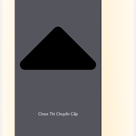
Bài tập, đề thi trắc nghiệm Công nghệ chế tạo máy
Online
Bài tập, đề thi trắc nghiệm Công nghệ hàn Online
Bài tập, đề thi trắc nghiệm Công nghệ phần mềm
Online
Bài tập, đề thi trắc nghiệm Công nghệ sản xuất
dược phẩm
Bài tập, đề thi trắc nghiệm Da liễu Online
Bài tập, đề thi trắc nghiệm Dẫn luận ngôn ngữ
Online
Bài tập, đề thi trắc nghiệm Dân số học Online
Bài tập, đề thi trắc nghiệm Dịch tễ học Online
Bài tập, đề thi trắc nghiệm Dinh dưỡng học Online
Bài tập, đề thi trắc nghiệm Dược lý Online
Bài tập, đề thi trắc nghiệm Gây mê hồi sức Online
Bài tập, đề thi trắc nghiệm Giải phẫu bệnh Online
Bài tập, đề thi trắc nghiệm Giải phẫu đại cương
Online
Bài tập, đề thi trắc nghiệm Giáo dục học đại cương
Online
Bài tập, đề thi trắc nghiệm Giáo dục nghề nghiệp
Close Thi Chuyển Cấp
Online
Bài tập, đề thi trắc nghiệm Giáo dục quốc phòng
Online
Bài tập, đề thi trắc nghiệm Giao tiếp trong kinh