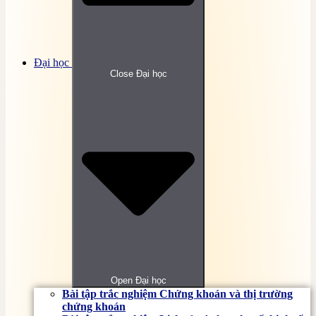
Đại học
Close Đại học
Open Đại học
Bài tập trắc nghiệm Chứng khoán và thị trường
chứng khoán