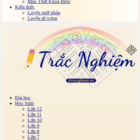
Mẫu Thời Khoá Biểu
Bài tập, đề thi trắc nghiệm Tin học đại cương
Kiến thức
Online
Luyện ngữ pháp
Bài tập, đề thi trắc nghiệm Tổ chức và quản lý y tế
Luyện từ vựng
Online
Bài tập, đề thi trắc nghiệm Toán cao cấp A1 Online
Bài tập, đề thi trắc nghiệm Toán cao cấp A2 Online
Bài tập, đề thi trắc nghiệm Toán cao cấp C1 Online
Bài tập, đề thi trắc nghiệm Toán cao cấp C2 Online
Bài tập, đề thi trắc nghiệm Toán kinh tế Online
Bài tập, đề thi trắc nghiệm Toán rời rạc Online
Bài tập, đề thi trắc nghiệm Toán tài chính Online
Bài tập, đề thi trắc nghiệm Tổng quát viễn thông
Online
Bài tập, đề thi trắc nghiệm Triết học Mác Lênin
Online
Bài tập, đề thi trắc nghiệm Truyền số liệu Online
1000 + Bài tập, đề thi trắc nghiệm Tư tưởng Hồ Chí
Đại học
Minh Online Có Đáp Án
Học Sinh
Bài tập, đề thi Trắc Nghiệm Vật liệu cơ khí Online
Lớp 12
Bài tập, đề thi trắc nghiệm Vật liệu kỹ thuật Online
Lớp 11
Bài tập, đề thi trắc nghiệm Vật liệu điện Online
Lớp 10
Bài tập, đề thi trắc nghiệm Vật lý đại cương Online
Lớp 9
Bài tập, đề thi trắc nghiệm Vi sinh thực phẩm
Lớp 8
Online
Lớp 7
Bài tập, đề thi trắc nghiệm Vi sinh vật Online