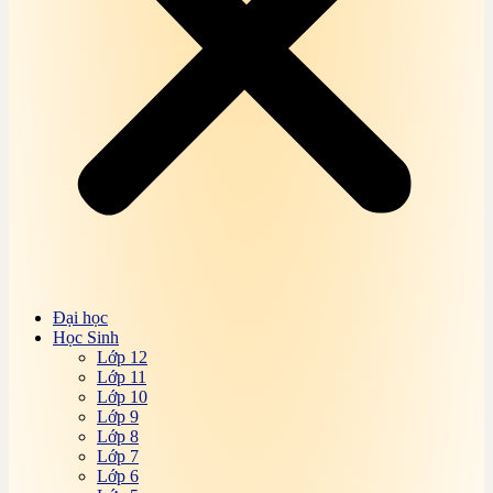
quốc tế
Bài tập, đề thi trắc nghiệm Quản trị logistics Online
Bài tập, đề thi trắc nghiệm Quản trị mạng Online
Bài tập, đề thi trắc nghiệm Quản trị marketing
Online
Bài tập, đề thi trắc nghiệm Quản trị nguồn nhân
lực
Bài tập, đề thi trắc nghiệm Quản trị sản xuất Online
Bài tập, đề thi trắc nghiệm Quản trị tài chính
Online
Bài tập, đề thi trắc nghiệm Quản trị thương mại
Online
Bài tập, đề thi trắc nghiệm Quản trị văn phòng
Online
Bài tập, đề thi trắc nghiệm Quản trị xuất nhập
khẩu Online
Đại học
Bài tập, đề thi trắc nghiệm Răng – Hàm – Mặt
Học Sinh
Online
Lớp 12
Bài tập, đề thi trắc nghiệm Sinh học đại cương
Lớp 11
Online
Lớp 10
Bài tập, đề thi trắc nghiệm Sinh lý học Online
Lớp 9
Bài tập, đề thi trắc nghiệm SPSS Online
Lớp 8
Bài tập, đề thi trắc nghiệm Tai – Mũi – Họng Online
Lớp 7
Bài tập, đề thi trắc nghiệm Tài chính công Online
Lớp 6
Bài tập, đề thi trắc nghiệm Tài chính doanh nghiệp