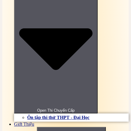
doanh
Bài tập, đề thi trắc nghiệm Hành vi tổ chức Online
Bài tập, đề thi trắc nghiệm Hệ điều hành Linux
Online
Bài tập, đề thi trắc nghiệm Hệ điều hành Windows
Online
Bài tập, đề thi trắc nghiệm Hóa lí dược Online
Bài tập, đề thi trắc nghiệm Hóa phân tích Online
Bài tập, đề thi trắc nghiệm Hóa sinh Online
Bài tập, đề thi trắc nghiệm Hóa đại cương Online
Bài tập, đề thi trắc nghiệm Huyết học – Truyền
máu Online
Bài tập, đề thi trắc nghiệm Kế toán công Online
Bài tập, đề thi trắc nghiệm Kế toán doanh nghiệp
Online
Bài tập, đề thi trắc nghiệm Kế toán hành chính sự
nghiệp
Bài tập, đề thi trắc nghiệm Kế toán máy Online
Bài tập, đề thi trắc nghiệm Kế toán quản trị Online
Bài tập, đề thi trắc nghiệm Kế toán quốc tế Online
Bài tập, đề thi trắc nghiệm Kế toán tài chính Online
Open Thi Chuyển Cấp
Bài tập, đề thi trắc nghiệm Kế toán thuế Online
Ôn tập thi thử THPT - Đại Học
Bài tập, đề thi trắc nghiệm Khoa học quản lý
Online
Giới Thiệu
Bài tập, đề thi trắc nghiệm Kiểm toán căn bản