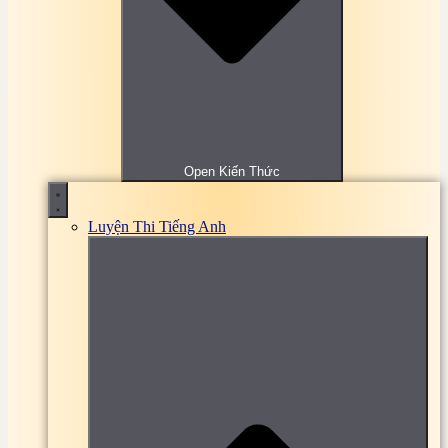
Bài tập, đề thi trắc nghiệm Quản trị xuất nhập
khẩu Online
Bài tập, đề thi trắc nghiệm Răng – Hàm – Mặt
Online
Bài tập, đề thi trắc nghiệm Sinh học đại cương
Online
Bài tập, đề thi trắc nghiệm Sinh lý học Online
Bài tập, đề thi trắc nghiệm SPSS Online
Bài tập, đề thi trắc nghiệm Tai – Mũi – Họng Online
Bài tập, đề thi trắc nghiệm Tài chính công Online
Open Kiến Thức
Bài tập, đề thi trắc nghiệm Tài chính doanh nghiệp
Online
Bài tập, đề thi trắc nghiệm Tài chính ngân hàng
Luyện Thi Tiếng Anh
Online
Bài tập, đề thi trắc Nghiệm Tài chính quốc tế
Online
Bài tập, đề thi trắc nghiệm Tài chính tiền tệ Online
Bài tập, đề thi trắc nghiệm Tâm lý học Online
Bài tập, đề thi trắc nghiệm Tâm lý y đức Online
Bài tập, đề thi trắc nghiệm Thanh toán quốc tế
Online
Bài tập, đề thi trắc nghiệm Thị trường tài chính
Online
Bài tập, đề thi trắc nghiệm Thiên văn học Online
Bài tập, đề thi trắc nghiệm Thiết kế cầu đường hầm