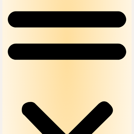
Bài tập, đề thi trắc nghiệm Nội ngoại cơ sở Online
Bài tập, đề thi trắc nghiệm Phân tích báo cáo tài
chính
Bài tập, đề thi trắc nghiệm Phân tích kinh doanh
Online
Bài tập, đề thi trắc nghiệm Pháp luật kinh tế Online
Bài tập, đề thi trắc nghiệm Pháp luật trong xây
dựng
Bài tập, đề thi trắc nghiệm Pháp luật đại cương
Online có đáp án
Bài tập, đề thi trắc nghiệm Quan hệ công chúng
(PR)
Bài tập, đề thi trắc nghiệm Quản lý bán hàng
Online
Bài tập, đề thi trắc Nghiệm Quản lý dự án đầu tư
Bài tập, đề thi trắc nghiệm Quản lý thuế Online
Bài tập, đề thi trắc nghiệm Quản trị chất lượng
Online
Bài tập, đề thi trắc nghiệm Quản trị chiến lược
Online
Bài tập, đề thi trắc nghiệm Quản trị cơ sở dữ liệu
Bài tập, đề thi trắc nghiệm Quản trị dịch vụ Online
Bài tập, đề thi trắc nghiệm Quản trị dự án Online
Bài tập, đề thi trắc nghiệm Quản trị học Online
Bài tập, đề thi trắc nghiệm Quản trị kinh doanh