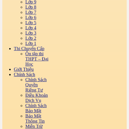
Lớp 9
Lớp 8
Lớp 7
Lớp 6
Lớp 5
Lớp 4
Lớp 3
Lớp 2
Lớp 1
Thi Chuyển Cấp
Ôn tập thi
THPT – Đại
Học
Giới Thiệu
Chính Sách
Chính Sách
Quyền
Riêng Tư
Điều Khoản
Dịch Vụ
Chính Sách
Bảo Mật
Bảo Mật
Thông Tin
Miễn Trừ