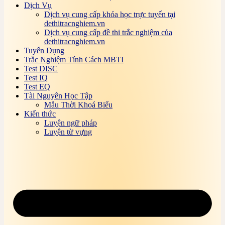
Bài tập, đề thi trắc nghiệm Luật tố tụng dân sự
Dịch Vụ
Online
Dịch vụ cung cấp khóa học trực tuyến tại
Bài tập, đề thi trắc nghiệm Luật đất đai Online
dethitracnghiem.vn
Bài tập, đề thi trắc nghiệm Luật đầu tư Online
Dịch vụ cung cấp đề thi trắc nghiệm của
Bài tập, đề thi trắc nghiệm Lý thuyết điều khiển tự
dethitracnghiem.vn
động
Tuyển Dụng
Bài tập, đề thi trắc nghiệm Mạng không dây Online
Trắc Nghiệm Tính Cách MBTI
Bài tập, đề thi trắc nghiệm Mạng máy tính Online
Test DISC
Bài tập, đề thi trắc nghiệm Marketing căn bản
Test IQ
Online
Test EQ
Bài tập, đề thi trắc nghiệm Miễn dịch học Online
Tài Nguyên Học Tập
Bài tập, đề thi trắc nghiệm Mô học đại cương
Mẫu Thời Khoá Biểu
Online
Kiến thức
Bài tập, đề thi trắc nghiệm Môi trường và con
Luyện ngữ pháp
người Online
Luyện từ vựng
Bài tập, đề thi trắc nghiệm Nghiệp vụ ngân hàng
Online
Bài tập, đề thi trắc nghiệm Nghiệp vụ ngoại thương
Online
Bài tập, đề thi trắc nghiệm Nguyên lý hệ điều hành
Online
Bài tập, đề thi trắc nghiệm Nguyên lý kế toán
Online
Bài tập, đề thi trắc nghiệm Nhi khoa Online
Bài tập, đề thi trắc nghiệm Nội khoa cơ sở Online