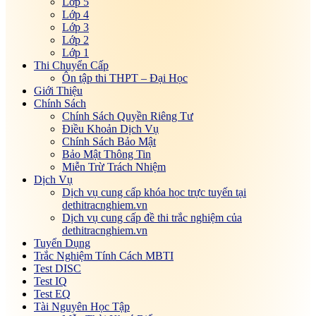
Lớp 5
Online
Lớp 4
Bài tập, đề thi trắc nghiệm Tài chính ngân hàng
Lớp 3
Online
Lớp 2
Bài tập, đề thi trắc Nghiệm Tài chính quốc tế
Lớp 1
Online
Thi Chuyển Cấp
Bài tập, đề thi trắc nghiệm Tài chính tiền tệ Online
Ôn tập thi THPT – Đại Học
Bài tập, đề thi trắc nghiệm Tâm lý học Online
Giới Thiệu
Bài tập, đề thi trắc nghiệm Tâm lý y đức Online
Chính Sách
Bài tập, đề thi trắc nghiệm Thanh toán quốc tế
Chính Sách Quyền Riêng Tư
Online
Điều Khoản Dịch Vụ
Bài tập, đề thi trắc nghiệm Thị trường tài chính
Chính Sách Bảo Mật
Online
Bảo Mật Thông Tin
Bài tập, đề thi trắc nghiệm Thiên văn học Online
Miễn Trừ Trách Nhiệm
Bài tập, đề thi trắc nghiệm Thiết kế cầu đường hầm
Dịch Vụ
giao thông
Dịch vụ cung cấp khóa học trực tuyến tại
Bài tập, đề thi trắc nghiệm Thủ tục hải quan Online
dethitracnghiem.vn
Bài tập, đề thi trắc nghiệm Thương mại quốc tế
Dịch vụ cung cấp đề thi trắc nghiệm của
Online
dethitracnghiem.vn
Bài tập, đề thi trắc nghiệm Thương mại điện tử
Tuyển Dụng
Online
Trắc Nghiệm Tính Cách MBTI
Bài tập, đề thi trắc nghiệm Thủy khí Online
Test DISC
Bài tập, đề thi trắc nghiệm Tín dụng ngân hàng
Test IQ
Online
Test EQ
Bài tập, đề thi trắc nghiệm Tin học nghề phổ thông
Tài Nguyên Học Tập
Online