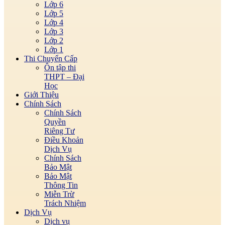
Lớp 6
Bài tập, đề thi trắc nghiệm Vi sinh đại cương Online
Lớp 5
Bài tập, đề thi trắc nghiệm Vi xử lý Online
Lớp 4
Bài tập, đề thi trắc nghiệm Xác suất thống kê
Lớp 3
Online
Lớp 2
Bài tập, đề thi trắc nghiệm Y học cổ truyền Online
Lớp 1
Bài tập, đề thi trắc nghiệm Y sinh học di truyền
Thi Chuyển Cấp
Online
Ôn tập thi
Bài tập, đề thi trắc nghiệm Đại cương y học lao
THPT – Đại
động Online
Học
Bài tập, đề thi trắc nghiệm Đại số tuyến tính Online
Giới Thiệu
Bài tập, đề thi trắc nghiệm Đấu thầu Online
Chính Sách
Bài tập, đề thi trắc nghiệm Địa lý du lịch Việt Nam
Chính Sách
Online
Quyền
Bài tập, đề thi trắc nghiệm Địa lý kinh tế Online
Riêng Tư
Bài tập, đề thi trắc nghiệm Điều dưỡng cơ bản
Điều Khoản
Bài tập, đề thi trắc nghiệm Định giá tài sản Online
Dịch Vụ
Bài tập, đề thi trắc nghiệm Đo lường điện và thiết bị
Chính Sách
đo Online
Bảo Mật
Quản trị nhân lực
Bảo Mật
Trắc nghiệm Kiến trúc máy tính
Thông Tin
Trắc nghiệm Kỹ thuật vi xử lý
Miễn Trừ
Trắc nghiệm Luật kinh doanh
Trách Nhiệm
Trắc nghiệm Luật kinh tế
Dịch Vụ
Trắc Nghiệm Nhập môn Internet và E-learning
Dịch vụ