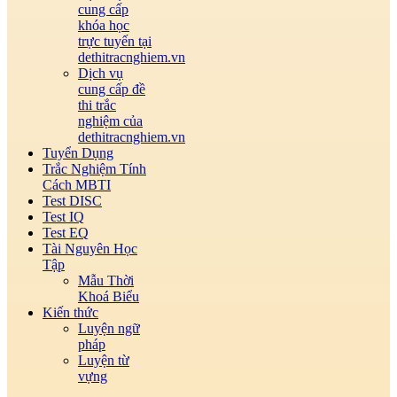
Trắc Nghiệm Quản Trị mạng
cung cấp
Trắc nghiệm Quản trị nhân lực
khóa học
Trắc nghiệm quảng quý nguồn lực
trực tuyến tại
Trắc Nghiệm Tâm lý học lứa tuổi và tâm lý học sư
dethitracnghiem.vn
phạm
Dịch vụ
Trắc nghiệm Tin học nghề phổ thông
cung cấp đề
Trắc Nghiệm Đường lối cách mạng của Đảng Cộng
thi trắc
sản Việt Nam
nghiệm của
dethitracnghiem.vn
Tuyển Dụng
Trắc Nghiệm Tính
Cách MBTI
Test DISC
Test IQ
Test EQ
Tài Nguyên Học
Tập
Mẫu Thời
Khoá Biểu
Kiến thức
Luyện ngữ
pháp
Luyện từ
vựng