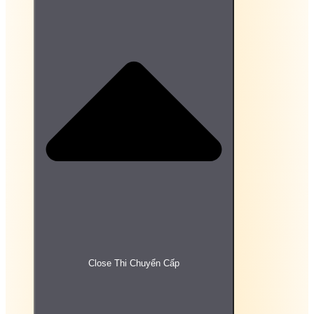
Bài tập, đề thi trắc nghiệm Công nghệ chế tạo máy
Online
Bài tập, đề thi trắc nghiệm Công nghệ hàn Online
Bài tập, đề thi trắc nghiệm Công nghệ phần mềm
Online
Bài tập, đề thi trắc nghiệm Công nghệ sản xuất
dược phẩm
Bài tập, đề thi trắc nghiệm Da liễu Online
Bài tập, đề thi trắc nghiệm Dẫn luận ngôn ngữ
Online
Bài tập, đề thi trắc nghiệm Dân số học Online
Bài tập, đề thi trắc nghiệm Dịch tễ học Online
Bài tập, đề thi trắc nghiệm Dinh dưỡng học Online
Bài tập, đề thi trắc nghiệm Dược lý Online
Bài tập, đề thi trắc nghiệm Gây mê hồi sức Online
Bài tập, đề thi trắc nghiệm Giải phẫu bệnh Online
Bài tập, đề thi trắc nghiệm Giải phẫu đại cương
Online
Bài tập, đề thi trắc nghiệm Giáo dục học đại cương
Online
Bài tập, đề thi trắc nghiệm Giáo dục nghề nghiệp
Close Thi Chuyển Cấp
Online
Bài tập, đề thi trắc nghiệm Giáo dục quốc phòng
Online
Bài tập, đề thi trắc nghiệm Giao tiếp trong kinh