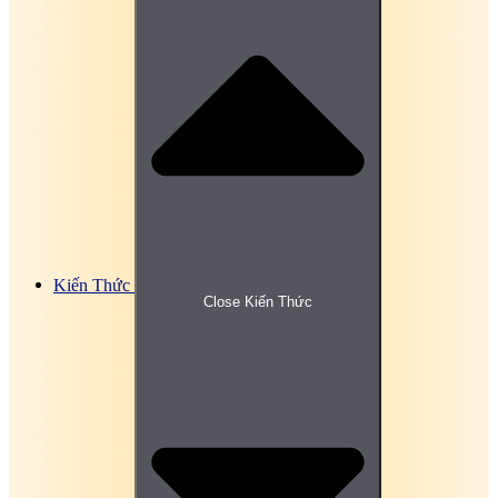
Bài tập, đề thi trắc Nghiệm Quản lý dự án đầu tư
Bài tập, đề thi trắc nghiệm Quản lý thuế Online
Bài tập, đề thi trắc nghiệm Quản trị chất lượng
Online
Bài tập, đề thi trắc nghiệm Quản trị chiến lược
Online
Bài tập, đề thi trắc nghiệm Quản trị cơ sở dữ liệu
Bài tập, đề thi trắc nghiệm Quản trị dịch vụ Online
Bài tập, đề thi trắc nghiệm Quản trị dự án Online
Bài tập, đề thi trắc nghiệm Quản trị học Online
Bài tập, đề thi trắc nghiệm Quản trị kinh doanh
quốc tế
Bài tập, đề thi trắc nghiệm Quản trị logistics Online
Bài tập, đề thi trắc nghiệm Quản trị mạng Online
Bài tập, đề thi trắc nghiệm Quản trị marketing
Kiến Thức
Online
Close Kiến Thức
Bài tập, đề thi trắc nghiệm Quản trị nguồn nhân
lực
Bài tập, đề thi trắc nghiệm Quản trị sản xuất Online
Bài tập, đề thi trắc nghiệm Quản trị tài chính
Online
Bài tập, đề thi trắc nghiệm Quản trị thương mại
Online
Bài tập, đề thi trắc nghiệm Quản trị văn phòng
Online