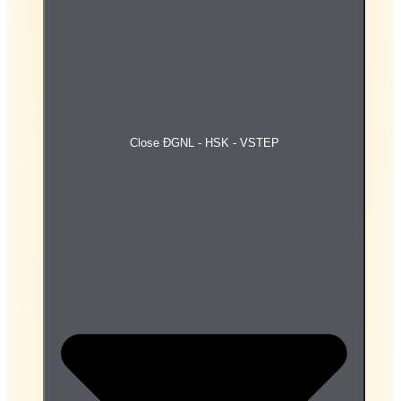
Close ĐGNL - HSK - VSTEP