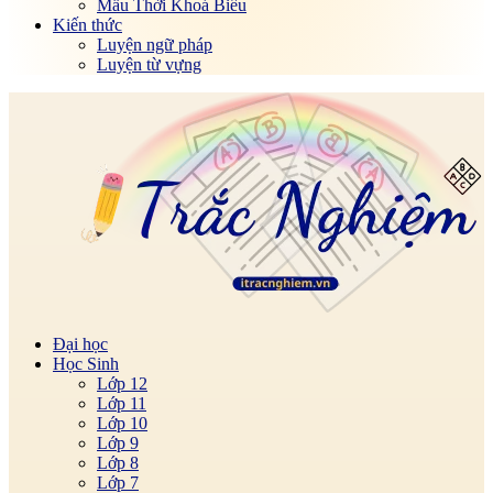
Mẫu Thời Khoá Biểu
Bài tập, đề thi trắc nghiệm Tin học đại cương
Kiến thức
Online
Luyện ngữ pháp
Bài tập, đề thi trắc nghiệm Tổ chức và quản lý y tế
Luyện từ vựng
Online
Bài tập, đề thi trắc nghiệm Toán cao cấp A1 Online
Bài tập, đề thi trắc nghiệm Toán cao cấp A2 Online
Bài tập, đề thi trắc nghiệm Toán cao cấp C1 Online
Bài tập, đề thi trắc nghiệm Toán cao cấp C2 Online
Bài tập, đề thi trắc nghiệm Toán kinh tế Online
Bài tập, đề thi trắc nghiệm Toán rời rạc Online
Bài tập, đề thi trắc nghiệm Toán tài chính Online
Bài tập, đề thi trắc nghiệm Tổng quát viễn thông
Online
Bài tập, đề thi trắc nghiệm Triết học Mác Lênin
Online
Bài tập, đề thi trắc nghiệm Truyền số liệu Online
1000 + Bài tập, đề thi trắc nghiệm Tư tưởng Hồ Chí
Đại học
Minh Online Có Đáp Án
Học Sinh
Bài tập, đề thi Trắc Nghiệm Vật liệu cơ khí Online
Lớp 12
Bài tập, đề thi trắc nghiệm Vật liệu kỹ thuật Online
Lớp 11
Bài tập, đề thi trắc nghiệm Vật liệu điện Online
Lớp 10
Bài tập, đề thi trắc nghiệm Vật lý đại cương Online
Lớp 9
Bài tập, đề thi trắc nghiệm Vi sinh thực phẩm
Lớp 8
Online
Lớp 7
Bài tập, đề thi trắc nghiệm Vi sinh vật Online