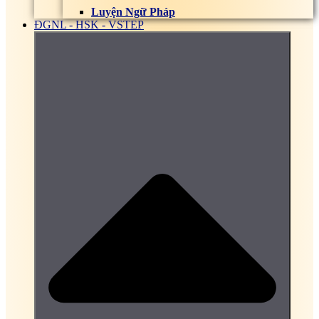
Bài tập, đề thi trắc nghiệm Điều dưỡng cơ bản
Luyện Ngữ Pháp
Bài tập, đề thi trắc nghiệm Định giá tài sản Online
ĐGNL - HSK - VSTEP
Bài tập, đề thi trắc nghiệm Đo lường điện và thiết bị
đo Online
Quản trị nhân lực
Trắc nghiệm Kiến trúc máy tính
Trắc nghiệm Kỹ thuật vi xử lý
Trắc nghiệm Luật kinh doanh
Trắc nghiệm Luật kinh tế
Trắc Nghiệm Nhập môn Internet và E-learning
Trắc Nghiệm Quản Trị mạng
Trắc nghiệm Quản trị nhân lực
Trắc nghiệm quảng quý nguồn lực
Trắc Nghiệm Tâm lý học lứa tuổi và tâm lý học sư
phạm
Trắc nghiệm Tin học nghề phổ thông
Trắc Nghiệm Đường lối cách mạng của Đảng Cộng
sản Việt Nam