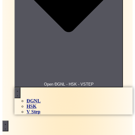
Bài tập trắc nghiệm Chứng khoán và thị trường
chứng khoán
Bài tập trắc nghiệm Lịch sử các học thuyết kinh tế
Open ĐGNL - HSK - VSTEP
Bài tập trắc nghiệm Phương pháp nghiên cứu khoa
học
Bài tập, đề thi trắc nghiệm An toàn vệ sinh thực
ĐGNL
phẩm Online
HSK
Bài tập, đề thi trắc nghiệm An toàn điện Online
V Step
Bài tập, đề thi trắc nghiệm Báo cáo tài chính hợp
nhất
Bài tập, đề thi trắc nghiệm Bảo hiểm đại cương
Online
Bài tập, đề thi trắc nghiệm Bảo mật an ninh mạng