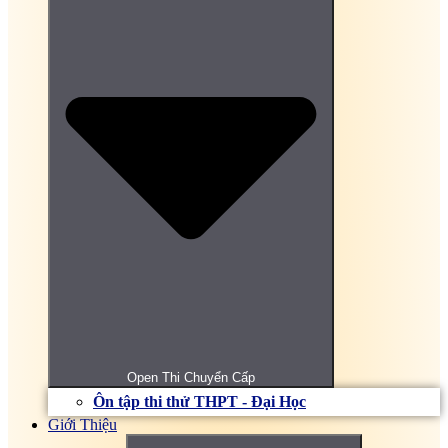
doanh
Bài tập, đề thi trắc nghiệm Hành vi tổ chức Online
Bài tập, đề thi trắc nghiệm Hệ điều hành Linux
Online
Bài tập, đề thi trắc nghiệm Hệ điều hành Windows
Online
Bài tập, đề thi trắc nghiệm Hóa lí dược Online
Bài tập, đề thi trắc nghiệm Hóa phân tích Online
Bài tập, đề thi trắc nghiệm Hóa sinh Online
Bài tập, đề thi trắc nghiệm Hóa đại cương Online
Bài tập, đề thi trắc nghiệm Huyết học – Truyền
máu Online
Bài tập, đề thi trắc nghiệm Kế toán công Online
Bài tập, đề thi trắc nghiệm Kế toán doanh nghiệp
Online
Bài tập, đề thi trắc nghiệm Kế toán hành chính sự
nghiệp
Bài tập, đề thi trắc nghiệm Kế toán máy Online
Bài tập, đề thi trắc nghiệm Kế toán quản trị Online
Bài tập, đề thi trắc nghiệm Kế toán quốc tế Online
Bài tập, đề thi trắc nghiệm Kế toán tài chính Online
Open Thi Chuyển Cấp
Bài tập, đề thi trắc nghiệm Kế toán thuế Online
Ôn tập thi thử THPT - Đại Học
Bài tập, đề thi trắc nghiệm Khoa học quản lý
Online
Giới Thiệu
Bài tập, đề thi trắc nghiệm Kiểm toán căn bản