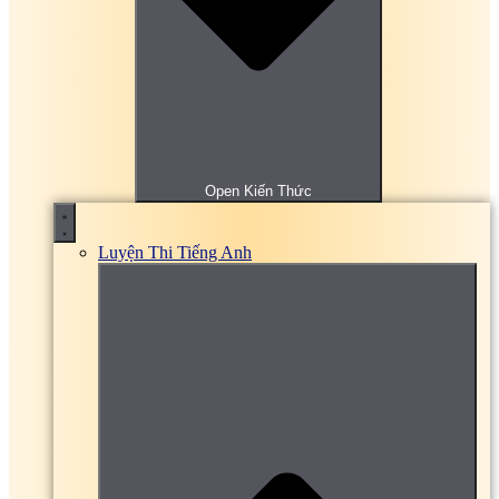
Bài tập, đề thi trắc nghiệm Quản trị xuất nhập
khẩu Online
Bài tập, đề thi trắc nghiệm Răng – Hàm – Mặt
Online
Bài tập, đề thi trắc nghiệm Sinh học đại cương
Online
Bài tập, đề thi trắc nghiệm Sinh lý học Online
Bài tập, đề thi trắc nghiệm SPSS Online
Bài tập, đề thi trắc nghiệm Tai – Mũi – Họng Online
Bài tập, đề thi trắc nghiệm Tài chính công Online
Open Kiến Thức
Bài tập, đề thi trắc nghiệm Tài chính doanh nghiệp
Online
Bài tập, đề thi trắc nghiệm Tài chính ngân hàng
Luyện Thi Tiếng Anh
Online
Bài tập, đề thi trắc Nghiệm Tài chính quốc tế
Online
Bài tập, đề thi trắc nghiệm Tài chính tiền tệ Online
Bài tập, đề thi trắc nghiệm Tâm lý học Online
Bài tập, đề thi trắc nghiệm Tâm lý y đức Online
Bài tập, đề thi trắc nghiệm Thanh toán quốc tế
Online
Bài tập, đề thi trắc nghiệm Thị trường tài chính
Online
Bài tập, đề thi trắc nghiệm Thiên văn học Online
Bài tập, đề thi trắc nghiệm Thiết kế cầu đường hầm