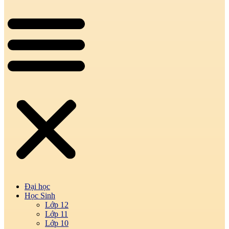
Đại học
Học Sinh
Lớp 12
Lớp 11
Lớp 10