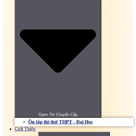
doanh
Bài tập, đề thi trắc nghiệm Hành vi tổ chức Online
Bài tập, đề thi trắc nghiệm Hệ điều hành Linux
Online
Bài tập, đề thi trắc nghiệm Hệ điều hành Windows
Online
Bài tập, đề thi trắc nghiệm Hóa lí dược Online
Bài tập, đề thi trắc nghiệm Hóa phân tích Online
Bài tập, đề thi trắc nghiệm Hóa sinh Online
Bài tập, đề thi trắc nghiệm Hóa đại cương Online
Bài tập, đề thi trắc nghiệm Huyết học – Truyền
máu Online
Bài tập, đề thi trắc nghiệm Kế toán công Online
Bài tập, đề thi trắc nghiệm Kế toán doanh nghiệp
Online
Bài tập, đề thi trắc nghiệm Kế toán hành chính sự
nghiệp
Bài tập, đề thi trắc nghiệm Kế toán máy Online
Bài tập, đề thi trắc nghiệm Kế toán quản trị Online
Bài tập, đề thi trắc nghiệm Kế toán quốc tế Online
Bài tập, đề thi trắc nghiệm Kế toán tài chính Online
Open Thi Chuyển Cấp
Bài tập, đề thi trắc nghiệm Kế toán thuế Online
Ôn tập thi thử THPT - Đại Học
Bài tập, đề thi trắc nghiệm Khoa học quản lý
Online
Giới Thiệu
Bài tập, đề thi trắc nghiệm Kiểm toán căn bản