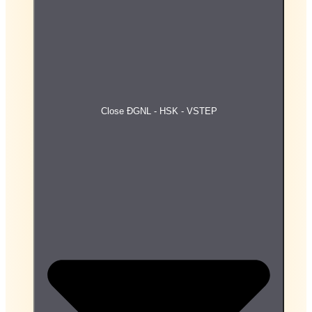
Close ĐGNL - HSK - VSTEP