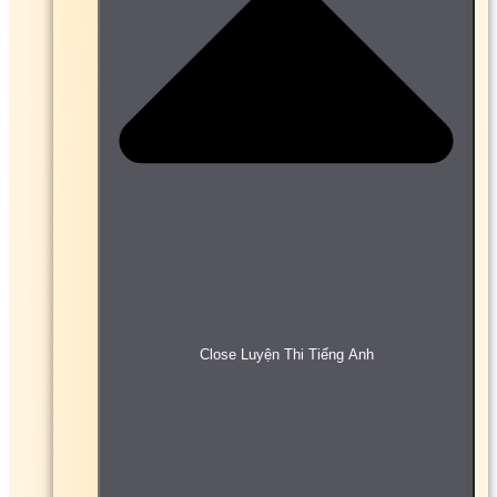
giao thông
Bài tập, đề thi trắc nghiệm Thủ tục hải quan Online
Bài tập, đề thi trắc nghiệm Thương mại quốc tế
Online
Bài tập, đề thi trắc nghiệm Thương mại điện tử
Online
Bài tập, đề thi trắc nghiệm Thủy khí Online
Bài tập, đề thi trắc nghiệm Tín dụng ngân hàng
Online
Bài tập, đề thi trắc nghiệm Tin học nghề phổ thông
Online
Bài tập, đề thi trắc nghiệm Tin học đại cương
Online
Bài tập, đề thi trắc nghiệm Tổ chức và quản lý y tế
Online
Bài tập, đề thi trắc nghiệm Toán cao cấp A1 Online
Bài tập, đề thi trắc nghiệm Toán cao cấp A2 Online
Bài tập, đề thi trắc nghiệm Toán cao cấp C1 Online
Close Luyện Thi Tiếng Anh
Bài tập, đề thi trắc nghiệm Toán cao cấp C2 Online
Bài tập, đề thi trắc nghiệm Toán kinh tế Online
Bài tập, đề thi trắc nghiệm Toán rời rạc Online
Bài tập, đề thi trắc nghiệm Toán tài chính Online
Bài tập, đề thi trắc nghiệm Tổng quát viễn thông
Online
Bài tập, đề thi trắc nghiệm Triết học Mác Lênin