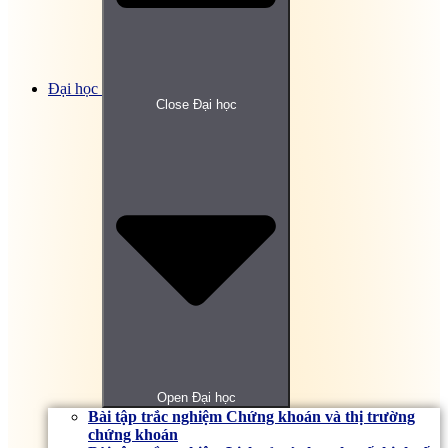
Đại học
Close Đại học
Open Đại học
Bài tập trắc nghiệm Chứng khoán và thị trường
chứng khoán