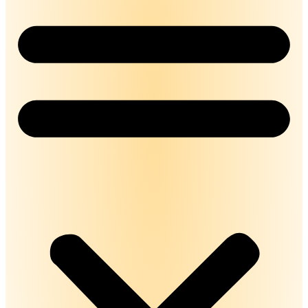
Bài tập, đề thi trắc nghiệm Nội ngoại cơ sở Online
Bài tập, đề thi trắc nghiệm Phân tích báo cáo tài
chính
Bài tập, đề thi trắc nghiệm Phân tích kinh doanh
Online
Bài tập, đề thi trắc nghiệm Pháp luật kinh tế Online
Bài tập, đề thi trắc nghiệm Pháp luật trong xây
dựng
Bài tập, đề thi trắc nghiệm Pháp luật đại cương
Online có đáp án
Bài tập, đề thi trắc nghiệm Quan hệ công chúng
(PR)
Bài tập, đề thi trắc nghiệm Quản lý bán hàng
Online
Bài tập, đề thi trắc Nghiệm Quản lý dự án đầu tư
Bài tập, đề thi trắc nghiệm Quản lý thuế Online
Bài tập, đề thi trắc nghiệm Quản trị chất lượng
Online
Bài tập, đề thi trắc nghiệm Quản trị chiến lược
Online
Bài tập, đề thi trắc nghiệm Quản trị cơ sở dữ liệu
Bài tập, đề thi trắc nghiệm Quản trị dịch vụ Online
Bài tập, đề thi trắc nghiệm Quản trị dự án Online
Bài tập, đề thi trắc nghiệm Quản trị học Online
Bài tập, đề thi trắc nghiệm Quản trị kinh doanh