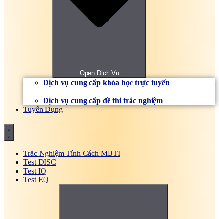
Bài tập, đề thi trắc nghiệm Nghiệp vụ ngân hàng
Online
Bài tập, đề thi trắc nghiệm Nghiệp vụ ngoại thương
Online
Bài tập, đề thi trắc nghiệm Nguyên lý hệ điều hành
Online
Bài tập, đề thi trắc nghiệm Nguyên lý kế toán
Online
Open Dịch Vụ
Bài tập, đề thi trắc nghiệm Nhi khoa Online
Dịch vụ cung cấp khóa học trực tuyến
Bài tập, đề thi trắc nghiệm Nội khoa cơ sở Online
Bài tập, đề thi trắc nghiệm Nội ngoại cơ sở Online
Dịch vụ cung cấp đề thi trắc nghiệm
Bài tập, đề thi trắc nghiệm Phân tích báo cáo tài
Tuyển Dụng
chính
Bài tập, đề thi trắc nghiệm Phân tích kinh doanh
Online
Bài tập, đề thi trắc nghiệm Pháp luật kinh tế Online
Bài tập, đề thi trắc nghiệm Pháp luật trong xây
Trắc Nghiệm Tính Cách MBTI
dựng
Test DISC
Bài tập, đề thi trắc nghiệm Pháp luật đại cương
Test IQ
Online có đáp án
Test EQ
Bài tập, đề thi trắc nghiệm Quan hệ công chúng
(PR)
Bài tập, đề thi trắc nghiệm Quản lý bán hàng
Online