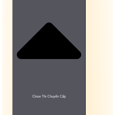
Bài tập, đề thi trắc nghiệm Công nghệ chế tạo máy
Online
Bài tập, đề thi trắc nghiệm Công nghệ hàn Online
Bài tập, đề thi trắc nghiệm Công nghệ phần mềm
Online
Bài tập, đề thi trắc nghiệm Công nghệ sản xuất
dược phẩm
Bài tập, đề thi trắc nghiệm Da liễu Online
Bài tập, đề thi trắc nghiệm Dẫn luận ngôn ngữ
Online
Bài tập, đề thi trắc nghiệm Dân số học Online
Bài tập, đề thi trắc nghiệm Dịch tễ học Online
Bài tập, đề thi trắc nghiệm Dinh dưỡng học Online
Bài tập, đề thi trắc nghiệm Dược lý Online
Bài tập, đề thi trắc nghiệm Gây mê hồi sức Online
Bài tập, đề thi trắc nghiệm Giải phẫu bệnh Online
Bài tập, đề thi trắc nghiệm Giải phẫu đại cương
Online
Bài tập, đề thi trắc nghiệm Giáo dục học đại cương
Online
Bài tập, đề thi trắc nghiệm Giáo dục nghề nghiệp
Close Thi Chuyển Cấp
Online
Bài tập, đề thi trắc nghiệm Giáo dục quốc phòng
Online
Bài tập, đề thi trắc nghiệm Giao tiếp trong kinh