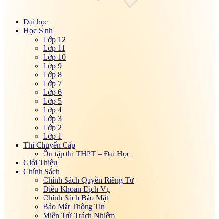
Bài tập, đề thi trắc nghiệm Lịch sử Đảng Online Có
đáp án
Bài tập, đề thi trắc nghiệm Linh kiện điện tử Online
Đại học
Bài tập, đề thi trắc nghiệm Logic học Online
Học Sinh
Bài tập, đề thi trắc nghiệm Luật an sinh xã hội
Lớp 12
Online
Lớp 11
Bài tập, đề thi trắc nghiệm Luật bảo hiểm Online
Lớp 10
Bài tập, đề thi trắc nghiệm Luật cạnh tranh Online
Lớp 9
Bài tập, đề thi trắc nghiệm Luật dân sự Online
Lớp 8
Bài tập, đề thi trắc nghiệm Luật doanh nghiệp
Lớp 7
Online
Lớp 6
Bài tập, đề thi trắc nghiệm Luật du lịch Online
Lớp 5
Bài tập, đề thi trắc nghiệm Luật giáo dục Online
Lớp 4
Bài tập, đề thi trắc nghiệm Luật hành chính Online
Lớp 3
Bài tập, đề thi trắc nghiệm Luật hiến pháp Online
Lớp 2
Bài tập, đề thi trắc nghiệm Luật hình sự Online
Lớp 1
Bài tập, đề thi trắc Nghiệm Luật hôn nhân và gia
Thi Chuyển Cấp
đình
Ôn tập thi THPT – Đại Học
Bài tập, đề thi trắc nghiệm Luật kinh doanh Online
Giới Thiệu
Bài tập, đề thi trắc nghiệm Luật kinh tế Online
Chính Sách
Bài tập, đề thi trắc nghiệm Luật lao động Online
Chính Sách Quyền Riêng Tư
Bài tập, đề thi trắc nghiệm Luật môi trường Online
Điều Khoản Dịch Vụ
Bài tập, đề thi trắc nghiệm Luật ngân hàng Online
Chính Sách Bảo Mật
Bài tập, đề thi trắc nghiệm Luật so sánh Online
Bảo Mật Thông Tin
Bài tập, đề thi trắc nghiệm Luật tài chính Online
Miễn Trừ Trách Nhiệm