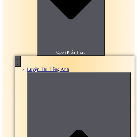
Bài tập, đề thi trắc nghiệm Quản trị xuất nhập
khẩu Online
Bài tập, đề thi trắc nghiệm Răng – Hàm – Mặt
Online
Bài tập, đề thi trắc nghiệm Sinh học đại cương
Online
Bài tập, đề thi trắc nghiệm Sinh lý học Online
Bài tập, đề thi trắc nghiệm SPSS Online
Bài tập, đề thi trắc nghiệm Tai – Mũi – Họng Online
Bài tập, đề thi trắc nghiệm Tài chính công Online
Open Kiến Thức
Bài tập, đề thi trắc nghiệm Tài chính doanh nghiệp
Online
Bài tập, đề thi trắc nghiệm Tài chính ngân hàng
Luyện Thi Tiếng Anh
Online
Bài tập, đề thi trắc Nghiệm Tài chính quốc tế
Online
Bài tập, đề thi trắc nghiệm Tài chính tiền tệ Online
Bài tập, đề thi trắc nghiệm Tâm lý học Online
Bài tập, đề thi trắc nghiệm Tâm lý y đức Online
Bài tập, đề thi trắc nghiệm Thanh toán quốc tế
Online
Bài tập, đề thi trắc nghiệm Thị trường tài chính
Online
Bài tập, đề thi trắc nghiệm Thiên văn học Online
Bài tập, đề thi trắc nghiệm Thiết kế cầu đường hầm