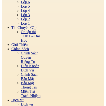
Lớp 6
Bài tập, đề thi trắc nghiệm Vi sinh đại cương Online
Lớp 5
Bài tập, đề thi trắc nghiệm Vi xử lý Online
Lớp 4
Bài tập, đề thi trắc nghiệm Xác suất thống kê
Lớp 3
Online
Lớp 2
Bài tập, đề thi trắc nghiệm Y học cổ truyền Online
Lớp 1
Bài tập, đề thi trắc nghiệm Y sinh học di truyền
Thi Chuyển Cấp
Online
Ôn tập thi
Bài tập, đề thi trắc nghiệm Đại cương y học lao
THPT – Đại
động Online
Học
Bài tập, đề thi trắc nghiệm Đại số tuyến tính Online
Giới Thiệu
Bài tập, đề thi trắc nghiệm Đấu thầu Online
Chính Sách
Bài tập, đề thi trắc nghiệm Địa lý du lịch Việt Nam
Chính Sách
Online
Quyền
Bài tập, đề thi trắc nghiệm Địa lý kinh tế Online
Riêng Tư
Bài tập, đề thi trắc nghiệm Điều dưỡng cơ bản
Điều Khoản
Bài tập, đề thi trắc nghiệm Định giá tài sản Online
Dịch Vụ
Bài tập, đề thi trắc nghiệm Đo lường điện và thiết bị
Chính Sách
đo Online
Bảo Mật
Quản trị nhân lực
Bảo Mật
Trắc nghiệm Kiến trúc máy tính
Thông Tin
Trắc nghiệm Kỹ thuật vi xử lý
Miễn Trừ
Trắc nghiệm Luật kinh doanh
Trách Nhiệm
Trắc nghiệm Luật kinh tế
Dịch Vụ
Trắc Nghiệm Nhập môn Internet và E-learning
Dịch vụ