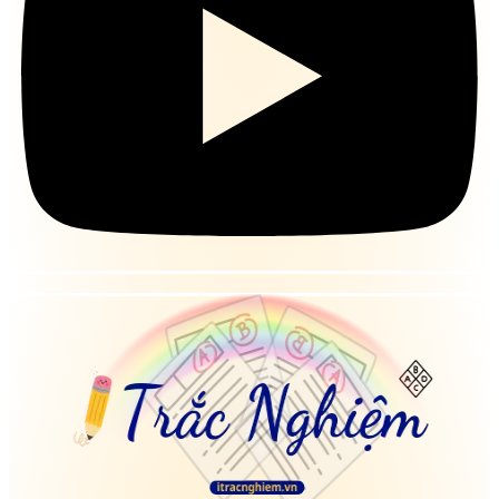
Online
Bài tập, đề thi trắc nghiệm Kinh tế quốc tế Online
Bài tập, đề thi trắc nghiệm Kinh tế vi mô Online
Bài tập, đề thi trắc nghiệm Kinh tế vĩ mô Online
Bài tập, đề thi trắc nghiệm Kỹ năng lãnh đạo
Online
Bài tập, đề thi trắc nghiệm Ký sinh trùng Online
Bài tập, đề thi trắc nghiệm Kỹ thuật an toàn lao
động
Bài tập, đề thi trắc nghiệm Kỹ thuật cảm biến
Online
Bài tập, đề thi trắc nghiệm Kỹ thuật lạnh Online
Bài tập, đề thi trắc nghiệm Kỹ thuật mạch điện tử
Online
Bài tập, đề thi trắc nghiệm Kỹ thuật môi trường
Online
Bài tập, đề thi trắc nghiệm Kỹ thuật nhiệt Online
Bài tập, đề thi trắc nghiệm Kỹ thuật thực phẩm
Online
Bài tập, đề thi trắc nghiệm Kỹ thuật điện Online
Bài tập, đề thi trắc nghiệm Lập trình Java Online
Bài tập, đề thi trắc nghiệm Lịch sử kinh tế quốc
dân
Bài tập, đề thi trắc nghiệm Lịch sử văn minh thế
giới