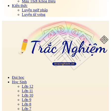
Mẫu Thời Khoá Biểu
Bài tập, đề thi trắc nghiệm Tin học đại cương
Kiến thức
Online
Luyện ngữ pháp
Bài tập, đề thi trắc nghiệm Tổ chức và quản lý y tế
Luyện từ vựng
Online
Bài tập, đề thi trắc nghiệm Toán cao cấp A1 Online
Bài tập, đề thi trắc nghiệm Toán cao cấp A2 Online
Bài tập, đề thi trắc nghiệm Toán cao cấp C1 Online
Bài tập, đề thi trắc nghiệm Toán cao cấp C2 Online
Bài tập, đề thi trắc nghiệm Toán kinh tế Online
Bài tập, đề thi trắc nghiệm Toán rời rạc Online
Bài tập, đề thi trắc nghiệm Toán tài chính Online
Bài tập, đề thi trắc nghiệm Tổng quát viễn thông
Online
Bài tập, đề thi trắc nghiệm Triết học Mác Lênin
Online
Bài tập, đề thi trắc nghiệm Truyền số liệu Online
1000 + Bài tập, đề thi trắc nghiệm Tư tưởng Hồ Chí
Đại học
Minh Online Có Đáp Án
Học Sinh
Bài tập, đề thi Trắc Nghiệm Vật liệu cơ khí Online
Lớp 12
Bài tập, đề thi trắc nghiệm Vật liệu kỹ thuật Online
Lớp 11
Bài tập, đề thi trắc nghiệm Vật liệu điện Online
Lớp 10
Bài tập, đề thi trắc nghiệm Vật lý đại cương Online
Lớp 9
Bài tập, đề thi trắc nghiệm Vi sinh thực phẩm
Lớp 8
Online
Lớp 7
Bài tập, đề thi trắc nghiệm Vi sinh vật Online