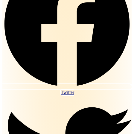
Bài tập, đề thi trắc nghiệm Dịch tễ học Online
Bài tập, đề thi trắc nghiệm Dinh dưỡng học Online
Bài tập, đề thi trắc nghiệm Dược lý Online
Bài tập, đề thi trắc nghiệm Gây mê hồi sức Online
Bài tập, đề thi trắc nghiệm Giải phẫu bệnh Online
Bài tập, đề thi trắc nghiệm Giải phẫu đại cương
Online
Bài tập, đề thi trắc nghiệm Giáo dục học đại cương
Online
Bài tập, đề thi trắc nghiệm Giáo dục nghề nghiệp
Online
Bài tập, đề thi trắc nghiệm Giáo dục quốc phòng
Online
Bài tập, đề thi trắc nghiệm Giao tiếp trong kinh
doanh
Bài tập, đề thi trắc nghiệm Hành vi tổ chức Online
Bài tập, đề thi trắc nghiệm Hệ điều hành Linux
Twitter
Online
Bài tập, đề thi trắc nghiệm Hệ điều hành Windows
Online
Bài tập, đề thi trắc nghiệm Hóa lí dược Online
Bài tập, đề thi trắc nghiệm Hóa phân tích Online
Bài tập, đề thi trắc nghiệm Hóa sinh Online
Bài tập, đề thi trắc nghiệm Hóa đại cương Online