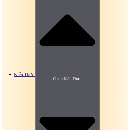
Bài tập, đề thi trắc Nghiệm Quản lý dự án đầu tư
Bài tập, đề thi trắc nghiệm Quản lý thuế Online
Bài tập, đề thi trắc nghiệm Quản trị chất lượng
Online
Bài tập, đề thi trắc nghiệm Quản trị chiến lược
Online
Bài tập, đề thi trắc nghiệm Quản trị cơ sở dữ liệu
Bài tập, đề thi trắc nghiệm Quản trị dịch vụ Online
Bài tập, đề thi trắc nghiệm Quản trị dự án Online
Bài tập, đề thi trắc nghiệm Quản trị học Online
Bài tập, đề thi trắc nghiệm Quản trị kinh doanh
quốc tế
Bài tập, đề thi trắc nghiệm Quản trị logistics Online
Bài tập, đề thi trắc nghiệm Quản trị mạng Online
Bài tập, đề thi trắc nghiệm Quản trị marketing
Kiến Thức
Online
Close Kiến Thức
Bài tập, đề thi trắc nghiệm Quản trị nguồn nhân
lực
Bài tập, đề thi trắc nghiệm Quản trị sản xuất Online
Bài tập, đề thi trắc nghiệm Quản trị tài chính
Online
Bài tập, đề thi trắc nghiệm Quản trị thương mại
Online
Bài tập, đề thi trắc nghiệm Quản trị văn phòng
Online