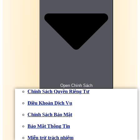
Online
Bài tập, đề thi trắc nghiệm Kỹ thuật nhiệt Online
Bài tập, đề thi trắc nghiệm Kỹ thuật thực phẩm
Online
Bài tập, đề thi trắc nghiệm Kỹ thuật điện Online
Bài tập, đề thi trắc nghiệm Lập trình Java Online
Bài tập, đề thi trắc nghiệm Lịch sử kinh tế quốc
dân
Bài tập, đề thi trắc nghiệm Lịch sử văn minh thế
giới
Bài tập, đề thi trắc nghiệm Lịch sử Đảng Online Có
đáp án
Bài tập, đề thi trắc nghiệm Linh kiện điện tử Online
Bài tập, đề thi trắc nghiệm Logic học Online
Bài tập, đề thi trắc nghiệm Luật an sinh xã hội
Open Chính Sách
Online
Chính Sách Quyền Riêng Tư
Bài tập, đề thi trắc nghiệm Luật bảo hiểm Online
Bài tập, đề thi trắc nghiệm Luật cạnh tranh Online
Điều Khoản Dịch Vụ
Bài tập, đề thi trắc nghiệm Luật dân sự Online
Bài tập, đề thi trắc nghiệm Luật doanh nghiệp
Chính Sách Bảo Mật
Online
Bài tập, đề thi trắc nghiệm Luật du lịch Online
Bảo Mật Thông Tin
Bài tập, đề thi trắc nghiệm Luật giáo dục Online
Bài tập, đề thi trắc nghiệm Luật hành chính Online
Miễn trừ trách nhiệm
Bài tập, đề thi trắc nghiệm Luật hiến pháp Online