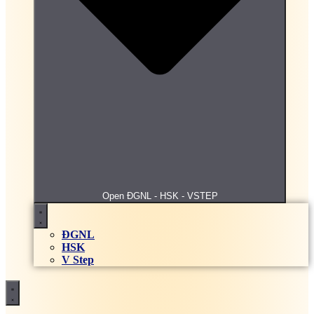
Bài tập trắc nghiệm Chứng khoán và thị trường
chứng khoán
Bài tập trắc nghiệm Lịch sử các học thuyết kinh tế
Open ĐGNL - HSK - VSTEP
Bài tập trắc nghiệm Phương pháp nghiên cứu khoa
học
Bài tập, đề thi trắc nghiệm An toàn vệ sinh thực
ĐGNL
phẩm Online
HSK
Bài tập, đề thi trắc nghiệm An toàn điện Online
V Step
Bài tập, đề thi trắc nghiệm Báo cáo tài chính hợp
nhất
Bài tập, đề thi trắc nghiệm Bảo hiểm đại cương
Online
Bài tập, đề thi trắc nghiệm Bảo mật an ninh mạng