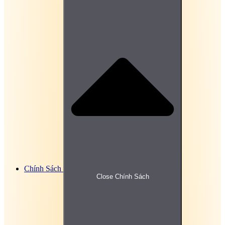
Online
Bài tập, đề thi trắc nghiệm Kiến trúc máy tính
Online
Bài tập, đề thi trắc nghiệm Kinh tế chính trị Online
Bài tập, đề thi trắc nghiệm Kinh tế học đại cương
Online
Bài tập, đề thi trắc nghiệm Kinh tế lượng Online
Bài tập, đề thi trắc nghiệm Kinh tế môi trường
Online
Bài tập, đề thi trắc nghiệm Kinh tế phát triển
Online
Bài tập, đề thi trắc nghiệm Kinh tế quốc tế Online
Bài tập, đề thi trắc nghiệm Kinh tế vi mô Online
Bài tập, đề thi trắc nghiệm Kinh tế vĩ mô Online
Bài tập, đề thi trắc nghiệm Kỹ năng lãnh đạo
Online
Bài tập, đề thi trắc nghiệm Ký sinh trùng Online
Bài tập, đề thi trắc nghiệm Kỹ thuật an toàn lao
động
Chính Sách
Bài tập, đề thi trắc nghiệm Kỹ thuật cảm biến
Close Chính Sách
Online
Bài tập, đề thi trắc nghiệm Kỹ thuật lạnh Online
Bài tập, đề thi trắc nghiệm Kỹ thuật mạch điện tử
Online
Bài tập, đề thi trắc nghiệm Kỹ thuật môi trường