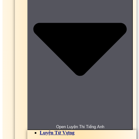
Online
Bài tập, đề thi trắc nghiệm Truyền số liệu Online
1000 + Bài tập, đề thi trắc nghiệm Tư tưởng Hồ Chí
Minh Online Có Đáp Án
Bài tập, đề thi Trắc Nghiệm Vật liệu cơ khí Online
Bài tập, đề thi trắc nghiệm Vật liệu kỹ thuật Online
Bài tập, đề thi trắc nghiệm Vật liệu điện Online
Bài tập, đề thi trắc nghiệm Vật lý đại cương Online
Bài tập, đề thi trắc nghiệm Vi sinh thực phẩm
Online
Bài tập, đề thi trắc nghiệm Vi sinh vật Online
Bài tập, đề thi trắc nghiệm Vi sinh đại cương Online
Bài tập, đề thi trắc nghiệm Vi xử lý Online
Bài tập, đề thi trắc nghiệm Xác suất thống kê
Online
Bài tập, đề thi trắc nghiệm Y học cổ truyền Online
Bài tập, đề thi trắc nghiệm Y sinh học di truyền
Online
Bài tập, đề thi trắc nghiệm Đại cương y học lao
động Online
Bài tập, đề thi trắc nghiệm Đại số tuyến tính Online
Bài tập, đề thi trắc nghiệm Đấu thầu Online
Bài tập, đề thi trắc nghiệm Địa lý du lịch Việt Nam
Open Luyện Thi Tiếng Anh
Online
Luyện Từ Vựng
Bài tập, đề thi trắc nghiệm Địa lý kinh tế Online