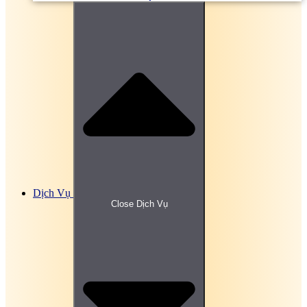
Bài tập, đề thi trắc nghiệm Luật hình sự Online
Bài tập, đề thi trắc Nghiệm Luật hôn nhân và gia
đình
Bài tập, đề thi trắc nghiệm Luật kinh doanh Online
Bài tập, đề thi trắc nghiệm Luật kinh tế Online
Bài tập, đề thi trắc nghiệm Luật lao động Online
Bài tập, đề thi trắc nghiệm Luật môi trường Online
Bài tập, đề thi trắc nghiệm Luật ngân hàng Online
Bài tập, đề thi trắc nghiệm Luật so sánh Online
Bài tập, đề thi trắc nghiệm Luật tài chính Online
Bài tập, đề thi trắc nghiệm Luật tố tụng dân sự
Online
Bài tập, đề thi trắc nghiệm Luật đất đai Online
Bài tập, đề thi trắc nghiệm Luật đầu tư Online
Bài tập, đề thi trắc nghiệm Lý thuyết điều khiển tự
Dịch Vụ
động
Close Dịch Vụ
Bài tập, đề thi trắc nghiệm Mạng không dây Online
Bài tập, đề thi trắc nghiệm Mạng máy tính Online
Bài tập, đề thi trắc nghiệm Marketing căn bản
Online
Bài tập, đề thi trắc nghiệm Miễn dịch học Online
Bài tập, đề thi trắc nghiệm Mô học đại cương
Online
Bài tập, đề thi trắc nghiệm Môi trường và con
người Online