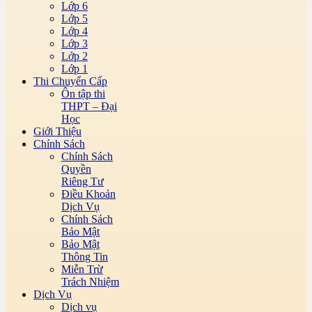
Lớp 6
Bài tập, đề thi trắc nghiệm Vi sinh đại cương Online
Lớp 5
Bài tập, đề thi trắc nghiệm Vi xử lý Online
Lớp 4
Bài tập, đề thi trắc nghiệm Xác suất thống kê
Lớp 3
Online
Lớp 2
Bài tập, đề thi trắc nghiệm Y học cổ truyền Online
Lớp 1
Bài tập, đề thi trắc nghiệm Y sinh học di truyền
Thi Chuyển Cấp
Online
Ôn tập thi
Bài tập, đề thi trắc nghiệm Đại cương y học lao
THPT – Đại
động Online
Học
Bài tập, đề thi trắc nghiệm Đại số tuyến tính Online
Giới Thiệu
Bài tập, đề thi trắc nghiệm Đấu thầu Online
Chính Sách
Bài tập, đề thi trắc nghiệm Địa lý du lịch Việt Nam
Chính Sách
Online
Quyền
Bài tập, đề thi trắc nghiệm Địa lý kinh tế Online
Riêng Tư
Bài tập, đề thi trắc nghiệm Điều dưỡng cơ bản
Điều Khoản
Bài tập, đề thi trắc nghiệm Định giá tài sản Online
Dịch Vụ
Bài tập, đề thi trắc nghiệm Đo lường điện và thiết bị
Chính Sách
đo Online
Bảo Mật
Quản trị nhân lực
Bảo Mật
Trắc nghiệm Kiến trúc máy tính
Thông Tin
Trắc nghiệm Kỹ thuật vi xử lý
Miễn Trừ
Trắc nghiệm Luật kinh doanh
Trách Nhiệm
Trắc nghiệm Luật kinh tế
Dịch Vụ
Trắc Nghiệm Nhập môn Internet và E-learning
Dịch vụ