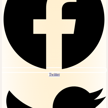
Bài tập, đề thi trắc nghiệm Dịch tễ học Online
Bài tập, đề thi trắc nghiệm Dinh dưỡng học Online
Bài tập, đề thi trắc nghiệm Dược lý Online
Bài tập, đề thi trắc nghiệm Gây mê hồi sức Online
Bài tập, đề thi trắc nghiệm Giải phẫu bệnh Online
Bài tập, đề thi trắc nghiệm Giải phẫu đại cương
Online
Bài tập, đề thi trắc nghiệm Giáo dục học đại cương
Online
Bài tập, đề thi trắc nghiệm Giáo dục nghề nghiệp
Online
Bài tập, đề thi trắc nghiệm Giáo dục quốc phòng
Online
Bài tập, đề thi trắc nghiệm Giao tiếp trong kinh
doanh
Bài tập, đề thi trắc nghiệm Hành vi tổ chức Online
Bài tập, đề thi trắc nghiệm Hệ điều hành Linux
Twitter
Online
Bài tập, đề thi trắc nghiệm Hệ điều hành Windows
Online
Bài tập, đề thi trắc nghiệm Hóa lí dược Online
Bài tập, đề thi trắc nghiệm Hóa phân tích Online
Bài tập, đề thi trắc nghiệm Hóa sinh Online
Bài tập, đề thi trắc nghiệm Hóa đại cương Online