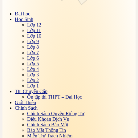
Bài tập, đề thi trắc nghiệm Lịch sử Đảng Online Có
đáp án
Bài tập, đề thi trắc nghiệm Linh kiện điện tử Online
Đại học
Bài tập, đề thi trắc nghiệm Logic học Online
Học Sinh
Bài tập, đề thi trắc nghiệm Luật an sinh xã hội
Lớp 12
Online
Lớp 11
Bài tập, đề thi trắc nghiệm Luật bảo hiểm Online
Lớp 10
Bài tập, đề thi trắc nghiệm Luật cạnh tranh Online
Lớp 9
Bài tập, đề thi trắc nghiệm Luật dân sự Online
Lớp 8
Bài tập, đề thi trắc nghiệm Luật doanh nghiệp
Lớp 7
Online
Lớp 6
Bài tập, đề thi trắc nghiệm Luật du lịch Online
Lớp 5
Bài tập, đề thi trắc nghiệm Luật giáo dục Online
Lớp 4
Bài tập, đề thi trắc nghiệm Luật hành chính Online
Lớp 3
Bài tập, đề thi trắc nghiệm Luật hiến pháp Online
Lớp 2
Bài tập, đề thi trắc nghiệm Luật hình sự Online
Lớp 1
Bài tập, đề thi trắc Nghiệm Luật hôn nhân và gia
Thi Chuyển Cấp
đình
Ôn tập thi THPT – Đại Học
Bài tập, đề thi trắc nghiệm Luật kinh doanh Online
Giới Thiệu
Bài tập, đề thi trắc nghiệm Luật kinh tế Online
Chính Sách
Bài tập, đề thi trắc nghiệm Luật lao động Online
Chính Sách Quyền Riêng Tư
Bài tập, đề thi trắc nghiệm Luật môi trường Online
Điều Khoản Dịch Vụ
Bài tập, đề thi trắc nghiệm Luật ngân hàng Online
Chính Sách Bảo Mật
Bài tập, đề thi trắc nghiệm Luật so sánh Online
Bảo Mật Thông Tin
Bài tập, đề thi trắc nghiệm Luật tài chính Online
Miễn Trừ Trách Nhiệm