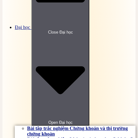
Đại học
Close Đại học
Open Đại học
Bài tập trắc nghiệm Chứng khoán và thị trường
chứng khoán