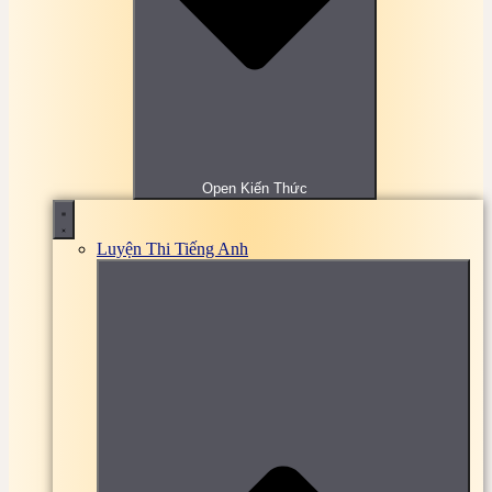
Bài tập, đề thi trắc nghiệm Quản trị xuất nhập
khẩu Online
Bài tập, đề thi trắc nghiệm Răng – Hàm – Mặt
Online
Bài tập, đề thi trắc nghiệm Sinh học đại cương
Online
Bài tập, đề thi trắc nghiệm Sinh lý học Online
Bài tập, đề thi trắc nghiệm SPSS Online
Bài tập, đề thi trắc nghiệm Tai – Mũi – Họng Online
Bài tập, đề thi trắc nghiệm Tài chính công Online
Open Kiến Thức
Bài tập, đề thi trắc nghiệm Tài chính doanh nghiệp
Online
Bài tập, đề thi trắc nghiệm Tài chính ngân hàng
Luyện Thi Tiếng Anh
Online
Bài tập, đề thi trắc Nghiệm Tài chính quốc tế
Online
Bài tập, đề thi trắc nghiệm Tài chính tiền tệ Online
Bài tập, đề thi trắc nghiệm Tâm lý học Online
Bài tập, đề thi trắc nghiệm Tâm lý y đức Online
Bài tập, đề thi trắc nghiệm Thanh toán quốc tế
Online
Bài tập, đề thi trắc nghiệm Thị trường tài chính
Online
Bài tập, đề thi trắc nghiệm Thiên văn học Online
Bài tập, đề thi trắc nghiệm Thiết kế cầu đường hầm