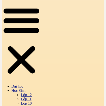
Đại học
Học Sinh
Lớp 12
Lớp 11
Lớp 10