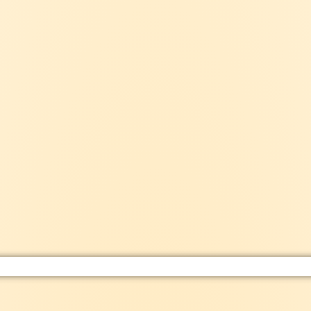
line
e
g
line
ine
ne
đáp án
e