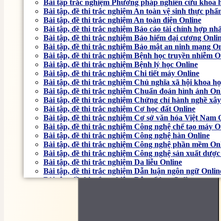
Bài tập trắc nghiệm Phương pháp nghiên cứu khoa 
Bài tập, đề thi trắc nghiệm An toàn vệ sinh thực ph
Bài tập, đề thi trắc nghiệm An toàn điện Online
Bài tập, đề thi trắc nghiệm Báo cáo tài chính hợp nh
Bài tập, đề thi trắc nghiệm Bảo hiểm đại cương Onli
Bài tập, đề thi trắc nghiệm Bảo mật an ninh mạng On
Bài tập, đề thi trắc nghiệm Bệnh học truyền nhiễm O
Bài tập, đề thi trắc nghiệm Bệnh lý học Online
Bài tập, đề thi trắc nghiệm Chi tiết máy Online
Bài tập, đề thi trắc nghiệm Chủ nghĩa xã hội khoa h
Bài tập, đề thi trắc nghiệm Chuẩn đoán hình ảnh On
Bài tập, đề thi trắc nghiệm Chứng chỉ hành nghề xâ
Bài tập, đề thi trắc nghiệm Cơ học đất Online
Bài tập, đề thi trắc nghiệm Cơ sở văn hóa Việt Nam 
Bài tập, đề thi trắc nghiệm Công nghệ chế tạo máy O
Bài tập, đề thi trắc nghiệm Công nghệ hàn Online
Bài tập, đề thi trắc nghiệm Công nghệ phần mềm On
Bài tập, đề thi trắc nghiệm Công nghệ sản xuất dượ
Bài tập, đề thi trắc nghiệm Da liễu Online
Bài tập, đề thi trắc nghiệm Dẫn luận ngôn ngữ Onlin
Bài tập, đề thi trắc nghiệm Dân số học Online
Bài tập, đề thi trắc nghiệm Dịch tễ học Online
Bài tập, đề thi trắc nghiệm Dinh dưỡng học Online
Bài tập, đề thi trắc nghiệm Dược lý Online
Bài tập, đề thi trắc nghiệm Gây mê hồi sức Online