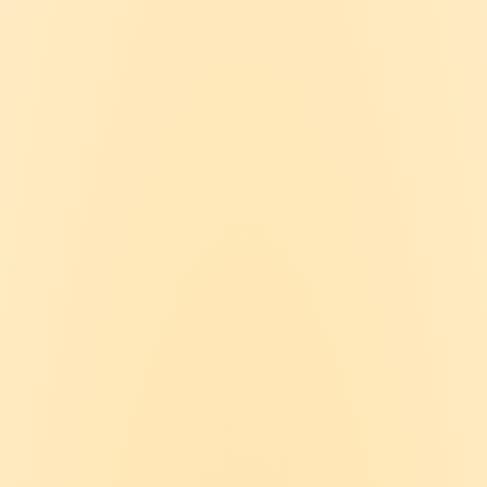
e
ine
ne
 Online
e
e
Online
ine
e
ne
giao thông