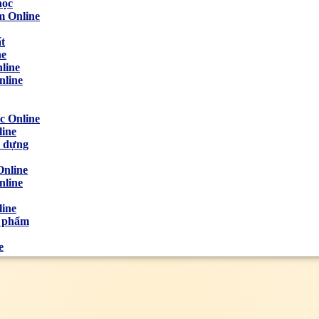
học
ẩm Online
ất
ne
line
nline
ọc Online
line
y dựng
Online
nline
line
c phẩm
e