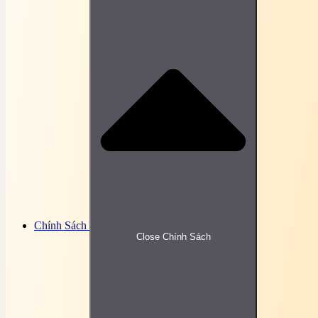
Bài tập, đề thi trắc nghiệm Luật bảo hiểm Online
Bài tập, đề thi trắc nghiệm Luật cạnh tranh Online
Bài tập, đề thi trắc nghiệm Luật dân sự Online
Bài tập, đề thi trắc nghiệm Luật doanh nghiệp Onlin
Bài tập, đề thi trắc nghiệm Luật du lịch Online
Bài tập, đề thi trắc nghiệm Luật giáo dục Online
Bài tập, đề thi trắc nghiệm Luật hành chính Online
Bài tập, đề thi trắc nghiệm Luật hiến pháp Online
Bài tập, đề thi trắc nghiệm Luật hình sự Online
Bài tập, đề thi trắc Nghiệm Luật hôn nhân và gia đì
Bài tập, đề thi trắc nghiệm Luật kinh doanh Online
Bài tập, đề thi trắc nghiệm Luật kinh tế Online
Bài tập, đề thi trắc nghiệm Luật lao động Online
Bài tập, đề thi trắc nghiệm Luật môi trường Online
Bài tập, đề thi trắc nghiệm Luật ngân hàng Online
Bài tập, đề thi trắc nghiệm Luật so sánh Online
Bài tập, đề thi trắc nghiệm Luật tài chính Online
Bài tập, đề thi trắc nghiệm Luật tố tụng dân sự Onli
Chính Sách
Bài tập, đề thi trắc nghiệm Luật đất đai Online
Close Chính Sách
Bài tập, đề thi trắc nghiệm Luật đầu tư Online
Bài tập, đề thi trắc nghiệm Lý thuyết điều khiển tự 
Bài tập, đề thi trắc nghiệm Mạng không dây Online
Bài tập, đề thi trắc nghiệm Mạng máy tính Online
Bài tập, đề thi trắc nghiệm Marketing căn bản Onlin
Bài tập, đề thi trắc nghiệm Miễn dịch học Online