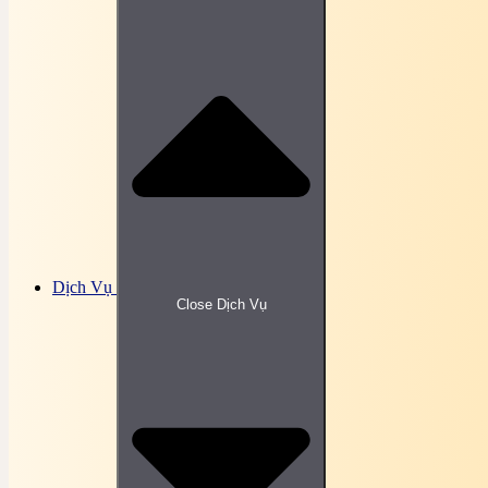
Bài tập, đề thi trắc nghiệm Quản trị logistics Online
Bài tập, đề thi trắc nghiệm Quản trị mạng Online
Bài tập, đề thi trắc nghiệm Quản trị marketing Onlin
Bài tập, đề thi trắc nghiệm Quản trị nguồn nhân lực
Bài tập, đề thi trắc nghiệm Quản trị sản xuất Online
Bài tập, đề thi trắc nghiệm Quản trị tài chính Online
Bài tập, đề thi trắc nghiệm Quản trị thương mại Onl
Bài tập, đề thi trắc nghiệm Quản trị văn phòng Onli
Bài tập, đề thi trắc nghiệm Quản trị xuất nhập khẩu
Bài tập, đề thi trắc nghiệm Răng – Hàm – Mặt Onlin
Bài tập, đề thi trắc nghiệm Sinh học đại cương Onlin
Bài tập, đề thi trắc nghiệm Sinh lý học Online
Bài tập, đề thi trắc nghiệm SPSS Online
Bài tập, đề thi trắc nghiệm Tai – Mũi – Họng Online
Dịch Vụ
Bài tập, đề thi trắc nghiệm Tài chính công Online
Close Dịch Vụ
Bài tập, đề thi trắc nghiệm Tài chính doanh nghiệp 
Bài tập, đề thi trắc nghiệm Tài chính ngân hàng Onl
Bài tập, đề thi trắc Nghiệm Tài chính quốc tế Online
Bài tập, đề thi trắc nghiệm Tài chính tiền tệ Online
Bài tập, đề thi trắc nghiệm Tâm lý học Online
Bài tập, đề thi trắc nghiệm Tâm lý y đức Online
Bài tập, đề thi trắc nghiệm Thanh toán quốc tế Onlin
Bài tập, đề thi trắc nghiệm Thị trường tài chính Onli
Bài tập, đề thi trắc nghiệm Thiên văn học Online
Bài tập, đề thi trắc nghiệm Thiết kế cầu đường hầm 