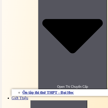
Bài tập, đề thi trắc nghiệm Kinh tế chính trị Online
Bài tập, đề thi trắc nghiệm Kinh tế học đại cương On
Bài tập, đề thi trắc nghiệm Kinh tế lượng Online
Bài tập, đề thi trắc nghiệm Kinh tế môi trường Onlin
Bài tập, đề thi trắc nghiệm Kinh tế phát triển Online
Bài tập, đề thi trắc nghiệm Kinh tế quốc tế Online
Bài tập, đề thi trắc nghiệm Kinh tế vi mô Online
Bài tập, đề thi trắc nghiệm Kinh tế vĩ mô Online
Bài tập, đề thi trắc nghiệm Kỹ năng lãnh đạo Online
Bài tập, đề thi trắc nghiệm Ký sinh trùng Online
Bài tập, đề thi trắc nghiệm Kỹ thuật an toàn lao độn
Bài tập, đề thi trắc nghiệm Kỹ thuật cảm biến Online
Bài tập, đề thi trắc nghiệm Kỹ thuật lạnh Online
Bài tập, đề thi trắc nghiệm Kỹ thuật mạch điện tử On
Bài tập, đề thi trắc nghiệm Kỹ thuật môi trường Onl
Bài tập, đề thi trắc nghiệm Kỹ thuật nhiệt Online
Bài tập, đề thi trắc nghiệm Kỹ thuật thực phẩm Onli
Bài tập, đề thi trắc nghiệm Kỹ thuật điện Online
Bài tập, đề thi trắc nghiệm Lập trình Java Online
Bài tập, đề thi trắc nghiệm Lịch sử kinh tế quốc dân
Open Thi Chuyển Cấp
Bài tập, đề thi trắc nghiệm Lịch sử văn minh thế giới
Ôn tập thi thử THPT - Đại Học
Bài tập, đề thi trắc nghiệm Lịch sử Đảng Online Có 
Bài tập, đề thi trắc nghiệm Linh kiện điện tử Online
Giới Thiệu
Bài tập, đề thi trắc nghiệm Logic học Online
Bài tập, đề thi trắc nghiệm Luật an sinh xã hội Onlin