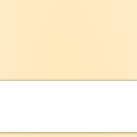
 Online
ine
Online
nline
nh
ine
ne có đáp án
ne
e
 tế