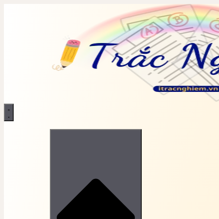
Chuyển
đến
nội
dung