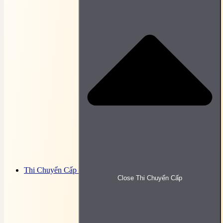
Bài tập, đề thi trắc nghiệm Giải phẫu bệnh Online
Bài tập, đề thi trắc nghiệm Giải phẫu đại cương Onli
Bài tập, đề thi trắc nghiệm Giáo dục học đại cương O
Bài tập, đề thi trắc nghiệm Giáo dục nghề nghiệp On
Bài tập, đề thi trắc nghiệm Giáo dục quốc phòng Onl
Bài tập, đề thi trắc nghiệm Giao tiếp trong kinh doa
Bài tập, đề thi trắc nghiệm Hành vi tổ chức Online
Bài tập, đề thi trắc nghiệm Hệ điều hành Linux Onli
Bài tập, đề thi trắc nghiệm Hệ điều hành Windows O
Bài tập, đề thi trắc nghiệm Hóa lí dược Online
Bài tập, đề thi trắc nghiệm Hóa phân tích Online
Bài tập, đề thi trắc nghiệm Hóa sinh Online
Bài tập, đề thi trắc nghiệm Hóa đại cương Online
Bài tập, đề thi trắc nghiệm Huyết học – Truyền máu 
Bài tập, đề thi trắc nghiệm Kế toán công Online
Bài tập, đề thi trắc nghiệm Kế toán doanh nghiệp On
Bài tập, đề thi trắc nghiệm Kế toán hành chính sự n
Bài tập, đề thi trắc nghiệm Kế toán máy Online
Bài tập, đề thi trắc nghiệm Kế toán quản trị Online
Thi Chuyển Cấp
Bài tập, đề thi trắc nghiệm Kế toán quốc tế Online
Close Thi Chuyển Cấp
Bài tập, đề thi trắc nghiệm Kế toán tài chính Online
Bài tập, đề thi trắc nghiệm Kế toán thuế Online
Bài tập, đề thi trắc nghiệm Khoa học quản lý Online
Bài tập, đề thi trắc nghiệm Kiểm toán căn bản Onlin
Bài tập, đề thi trắc nghiệm Kiến trúc máy tính Onlin