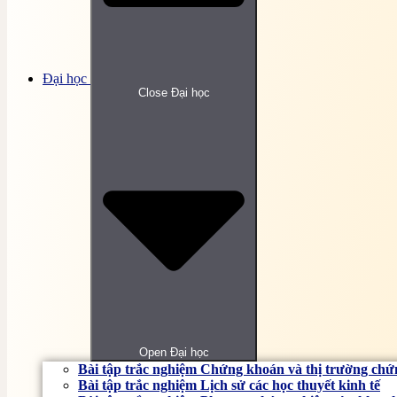
Đại học
Close Đại học
Open Đại học
Bài tập trắc nghiệm Chứng khoán và thị trường ch
Bài tập trắc nghiệm Lịch sử các học thuyết kinh tế