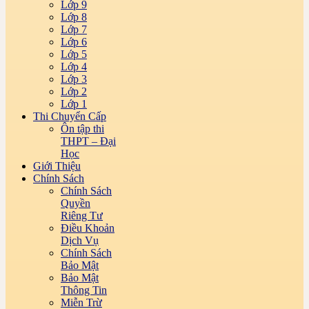
Lớp 9
Lớp 8
Lớp 7
Lớp 6
Lớp 5
Lớp 4
Lớp 3
Lớp 2
Lớp 1
Thi Chuyển Cấp
Ôn tập thi
THPT – Đại
Học
Giới Thiệu
Chính Sách
Chính Sách
Quyền
Riêng Tư
Điều Khoản
Dịch Vụ
Chính Sách
Bảo Mật
Bảo Mật
Thông Tin
Miễn Trừ