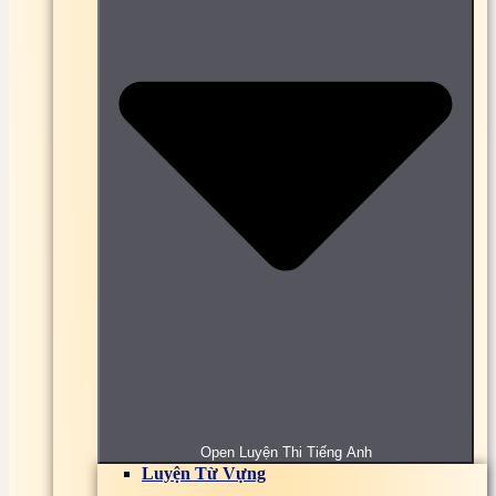
Online
Bài tập, đề thi trắc nghiệm Truyền số liệu Online
1000 + Bài tập, đề thi trắc nghiệm Tư tưởng Hồ Chí
Minh Online Có Đáp Án
Bài tập, đề thi Trắc Nghiệm Vật liệu cơ khí Online
Bài tập, đề thi trắc nghiệm Vật liệu kỹ thuật Online
Bài tập, đề thi trắc nghiệm Vật liệu điện Online
Bài tập, đề thi trắc nghiệm Vật lý đại cương Online
Bài tập, đề thi trắc nghiệm Vi sinh thực phẩm
Online
Bài tập, đề thi trắc nghiệm Vi sinh vật Online
Bài tập, đề thi trắc nghiệm Vi sinh đại cương Online
Bài tập, đề thi trắc nghiệm Vi xử lý Online
Bài tập, đề thi trắc nghiệm Xác suất thống kê
Online
Bài tập, đề thi trắc nghiệm Y học cổ truyền Online
Bài tập, đề thi trắc nghiệm Y sinh học di truyền
Online
Bài tập, đề thi trắc nghiệm Đại cương y học lao
động Online
Bài tập, đề thi trắc nghiệm Đại số tuyến tính Online
Bài tập, đề thi trắc nghiệm Đấu thầu Online
Bài tập, đề thi trắc nghiệm Địa lý du lịch Việt Nam
Open Luyện Thi Tiếng Anh
Online
Luyện Từ Vựng
Bài tập, đề thi trắc nghiệm Địa lý kinh tế Online