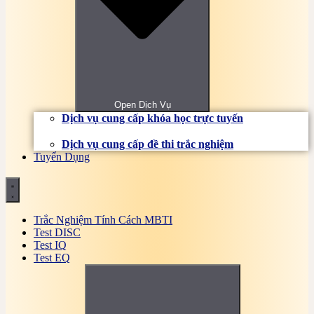
Bài tập, đề thi trắc nghiệm Nghiệp vụ ngân hàng
Online
Bài tập, đề thi trắc nghiệm Nghiệp vụ ngoại thương
Online
Bài tập, đề thi trắc nghiệm Nguyên lý hệ điều hành
Online
Bài tập, đề thi trắc nghiệm Nguyên lý kế toán
Online
Open Dịch Vụ
Bài tập, đề thi trắc nghiệm Nhi khoa Online
Dịch vụ cung cấp khóa học trực tuyến
Bài tập, đề thi trắc nghiệm Nội khoa cơ sở Online
Bài tập, đề thi trắc nghiệm Nội ngoại cơ sở Online
Dịch vụ cung cấp đề thi trắc nghiệm
Bài tập, đề thi trắc nghiệm Phân tích báo cáo tài
Tuyển Dụng
chính
Bài tập, đề thi trắc nghiệm Phân tích kinh doanh
Online
Bài tập, đề thi trắc nghiệm Pháp luật kinh tế Online
Bài tập, đề thi trắc nghiệm Pháp luật trong xây
Trắc Nghiệm Tính Cách MBTI
dựng
Test DISC
Bài tập, đề thi trắc nghiệm Pháp luật đại cương
Test IQ
Online có đáp án
Test EQ
Bài tập, đề thi trắc nghiệm Quan hệ công chúng
(PR)
Bài tập, đề thi trắc nghiệm Quản lý bán hàng
Online