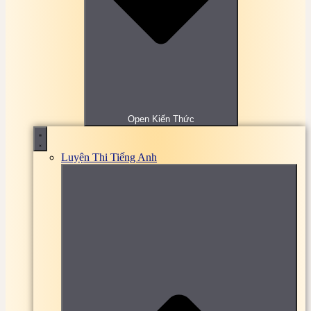
Bài tập, đề thi trắc nghiệm Quản trị xuất nhập
khẩu Online
Bài tập, đề thi trắc nghiệm Răng – Hàm – Mặt
Online
Bài tập, đề thi trắc nghiệm Sinh học đại cương
Online
Bài tập, đề thi trắc nghiệm Sinh lý học Online
Bài tập, đề thi trắc nghiệm SPSS Online
Bài tập, đề thi trắc nghiệm Tai – Mũi – Họng Online
Bài tập, đề thi trắc nghiệm Tài chính công Online
Open Kiến Thức
Bài tập, đề thi trắc nghiệm Tài chính doanh nghiệp
Online
Bài tập, đề thi trắc nghiệm Tài chính ngân hàng
Luyện Thi Tiếng Anh
Online
Bài tập, đề thi trắc Nghiệm Tài chính quốc tế
Online
Bài tập, đề thi trắc nghiệm Tài chính tiền tệ Online
Bài tập, đề thi trắc nghiệm Tâm lý học Online
Bài tập, đề thi trắc nghiệm Tâm lý y đức Online
Bài tập, đề thi trắc nghiệm Thanh toán quốc tế
Online
Bài tập, đề thi trắc nghiệm Thị trường tài chính
Online
Bài tập, đề thi trắc nghiệm Thiên văn học Online
Bài tập, đề thi trắc nghiệm Thiết kế cầu đường hầm