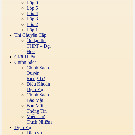
Lớp 6
Bài tập, đề thi trắc nghiệm Vi sinh đại cương Online
Lớp 5
Bài tập, đề thi trắc nghiệm Vi xử lý Online
Lớp 4
Bài tập, đề thi trắc nghiệm Xác suất thống kê
Lớp 3
Online
Lớp 2
Bài tập, đề thi trắc nghiệm Y học cổ truyền Online
Lớp 1
Bài tập, đề thi trắc nghiệm Y sinh học di truyền
Thi Chuyển Cấp
Online
Ôn tập thi
Bài tập, đề thi trắc nghiệm Đại cương y học lao
THPT – Đại
động Online
Học
Bài tập, đề thi trắc nghiệm Đại số tuyến tính Online
Giới Thiệu
Bài tập, đề thi trắc nghiệm Đấu thầu Online
Chính Sách
Bài tập, đề thi trắc nghiệm Địa lý du lịch Việt Nam
Chính Sách
Online
Quyền
Bài tập, đề thi trắc nghiệm Địa lý kinh tế Online
Riêng Tư
Bài tập, đề thi trắc nghiệm Điều dưỡng cơ bản
Điều Khoản
Bài tập, đề thi trắc nghiệm Định giá tài sản Online
Dịch Vụ
Bài tập, đề thi trắc nghiệm Đo lường điện và thiết bị
Chính Sách
đo Online
Bảo Mật
Quản trị nhân lực
Bảo Mật
Trắc nghiệm Kiến trúc máy tính
Thông Tin
Trắc nghiệm Kỹ thuật vi xử lý
Miễn Trừ
Trắc nghiệm Luật kinh doanh
Trách Nhiệm
Trắc nghiệm Luật kinh tế
Dịch Vụ
Trắc Nghiệm Nhập môn Internet và E-learning
Dịch vụ