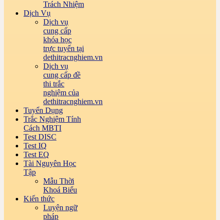
Trách Nhiệm
Dịch Vụ
Dịch vụ
cung cấp
khóa học
trực tuyến tại
dethitracnghiem.vn
Dịch vụ
cung cấp đề
thi trắc
nghiệm của
dethitracnghiem.vn
Tuyển Dụng
Trắc Nghiệm Tính
Cách MBTI
Test DISC
Test IQ
Test EQ
Tài Nguyên Học
Tập
Mẫu Thời
Khoá Biểu
Kiến thức
Luyện ngữ
pháp