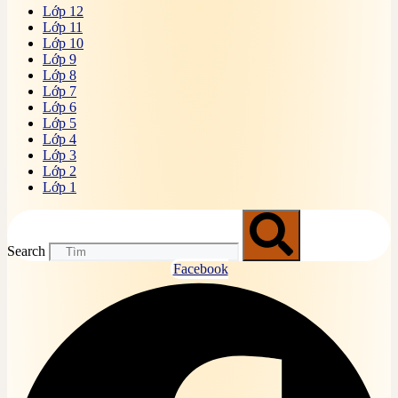
Lớp 12
Online
Lớp 11
Bài tập, đề thi trắc nghiệm Bệnh học truyền nhiễm
Lớp 10
Online
Lớp 9
Bài tập, đề thi trắc nghiệm Bệnh lý học Online
Lớp 8
Bài tập, đề thi trắc nghiệm Chi tiết máy Online
Lớp 7
Bài tập, đề thi trắc nghiệm Chủ nghĩa xã hội khoa
Lớp 6
học Online
Lớp 5
Bài tập, đề thi trắc nghiệm Chuẩn đoán hình ảnh
Lớp 4
Online
Lớp 3
Bài tập, đề thi trắc nghiệm Chứng chỉ hành nghề
Lớp 2
xây dựng
Lớp 1
Bài tập, đề thi trắc nghiệm Cơ học đất Online
Bài tập, đề thi trắc nghiệm Cơ sở văn hóa Việt Nam
Online
Bài tập, đề thi trắc nghiệm Công nghệ chế tạo máy
Search
Online
Facebook
Bài tập, đề thi trắc nghiệm Công nghệ hàn Online
Bài tập, đề thi trắc nghiệm Công nghệ phần mềm
Online
Bài tập, đề thi trắc nghiệm Công nghệ sản xuất
dược phẩm
Bài tập, đề thi trắc nghiệm Da liễu Online
Bài tập, đề thi trắc nghiệm Dẫn luận ngôn ngữ
Online
Bài tập, đề thi trắc nghiệm Dân số học Online