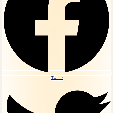
Bài tập, đề thi trắc nghiệm Dịch tễ học Online
Bài tập, đề thi trắc nghiệm Dinh dưỡng học Online
Bài tập, đề thi trắc nghiệm Dược lý Online
Bài tập, đề thi trắc nghiệm Gây mê hồi sức Online
Bài tập, đề thi trắc nghiệm Giải phẫu bệnh Online
Bài tập, đề thi trắc nghiệm Giải phẫu đại cương
Online
Bài tập, đề thi trắc nghiệm Giáo dục học đại cương
Online
Bài tập, đề thi trắc nghiệm Giáo dục nghề nghiệp
Online
Bài tập, đề thi trắc nghiệm Giáo dục quốc phòng
Online
Bài tập, đề thi trắc nghiệm Giao tiếp trong kinh
doanh
Bài tập, đề thi trắc nghiệm Hành vi tổ chức Online
Bài tập, đề thi trắc nghiệm Hệ điều hành Linux
Twitter
Online
Bài tập, đề thi trắc nghiệm Hệ điều hành Windows
Online
Bài tập, đề thi trắc nghiệm Hóa lí dược Online
Bài tập, đề thi trắc nghiệm Hóa phân tích Online
Bài tập, đề thi trắc nghiệm Hóa sinh Online
Bài tập, đề thi trắc nghiệm Hóa đại cương Online