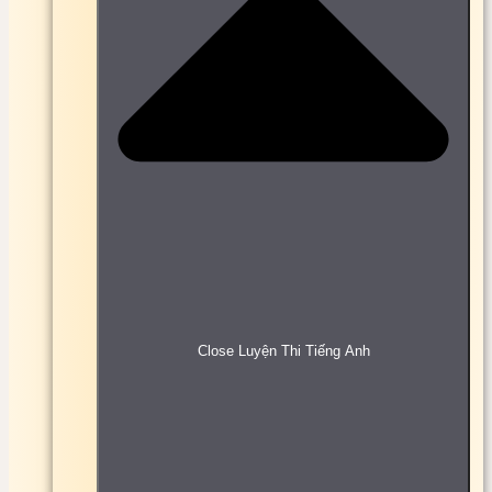
giao thông
Bài tập, đề thi trắc nghiệm Thủ tục hải quan Online
Bài tập, đề thi trắc nghiệm Thương mại quốc tế
Online
Bài tập, đề thi trắc nghiệm Thương mại điện tử
Online
Bài tập, đề thi trắc nghiệm Thủy khí Online
Bài tập, đề thi trắc nghiệm Tín dụng ngân hàng
Online
Bài tập, đề thi trắc nghiệm Tin học nghề phổ thông
Online
Bài tập, đề thi trắc nghiệm Tin học đại cương
Online
Bài tập, đề thi trắc nghiệm Tổ chức và quản lý y tế
Online
Bài tập, đề thi trắc nghiệm Toán cao cấp A1 Online
Bài tập, đề thi trắc nghiệm Toán cao cấp A2 Online
Bài tập, đề thi trắc nghiệm Toán cao cấp C1 Online
Close Luyện Thi Tiếng Anh
Bài tập, đề thi trắc nghiệm Toán cao cấp C2 Online
Bài tập, đề thi trắc nghiệm Toán kinh tế Online
Bài tập, đề thi trắc nghiệm Toán rời rạc Online
Bài tập, đề thi trắc nghiệm Toán tài chính Online
Bài tập, đề thi trắc nghiệm Tổng quát viễn thông
Online
Bài tập, đề thi trắc nghiệm Triết học Mác Lênin