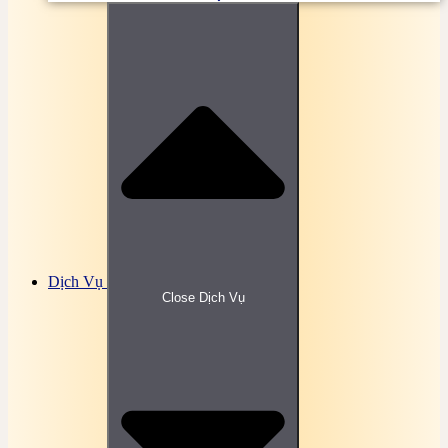
Bài tập, đề thi trắc nghiệm Luật hình sự Online
Bài tập, đề thi trắc Nghiệm Luật hôn nhân và gia
đình
Bài tập, đề thi trắc nghiệm Luật kinh doanh Online
Bài tập, đề thi trắc nghiệm Luật kinh tế Online
Bài tập, đề thi trắc nghiệm Luật lao động Online
Bài tập, đề thi trắc nghiệm Luật môi trường Online
Bài tập, đề thi trắc nghiệm Luật ngân hàng Online
Bài tập, đề thi trắc nghiệm Luật so sánh Online
Bài tập, đề thi trắc nghiệm Luật tài chính Online
Bài tập, đề thi trắc nghiệm Luật tố tụng dân sự
Online
Bài tập, đề thi trắc nghiệm Luật đất đai Online
Bài tập, đề thi trắc nghiệm Luật đầu tư Online
Bài tập, đề thi trắc nghiệm Lý thuyết điều khiển tự
Dịch Vụ
động
Close Dịch Vụ
Bài tập, đề thi trắc nghiệm Mạng không dây Online
Bài tập, đề thi trắc nghiệm Mạng máy tính Online
Bài tập, đề thi trắc nghiệm Marketing căn bản
Online
Bài tập, đề thi trắc nghiệm Miễn dịch học Online
Bài tập, đề thi trắc nghiệm Mô học đại cương
Online
Bài tập, đề thi trắc nghiệm Môi trường và con
người Online