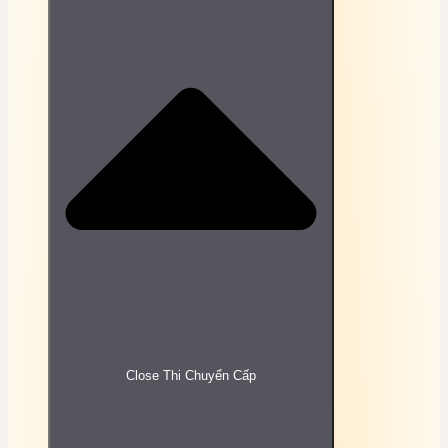
Bài tập, đề thi trắc nghiệm Công nghệ chế tạo máy
Online
Bài tập, đề thi trắc nghiệm Công nghệ hàn Online
Bài tập, đề thi trắc nghiệm Công nghệ phần mềm
Online
Bài tập, đề thi trắc nghiệm Công nghệ sản xuất
dược phẩm
Bài tập, đề thi trắc nghiệm Da liễu Online
Bài tập, đề thi trắc nghiệm Dẫn luận ngôn ngữ
Online
Bài tập, đề thi trắc nghiệm Dân số học Online
Bài tập, đề thi trắc nghiệm Dịch tễ học Online
Bài tập, đề thi trắc nghiệm Dinh dưỡng học Online
Bài tập, đề thi trắc nghiệm Dược lý Online
Bài tập, đề thi trắc nghiệm Gây mê hồi sức Online
Bài tập, đề thi trắc nghiệm Giải phẫu bệnh Online
Bài tập, đề thi trắc nghiệm Giải phẫu đại cương
Online
Bài tập, đề thi trắc nghiệm Giáo dục học đại cương
Online
Bài tập, đề thi trắc nghiệm Giáo dục nghề nghiệp
Close Thi Chuyển Cấp
Online
Bài tập, đề thi trắc nghiệm Giáo dục quốc phòng
Online
Bài tập, đề thi trắc nghiệm Giao tiếp trong kinh