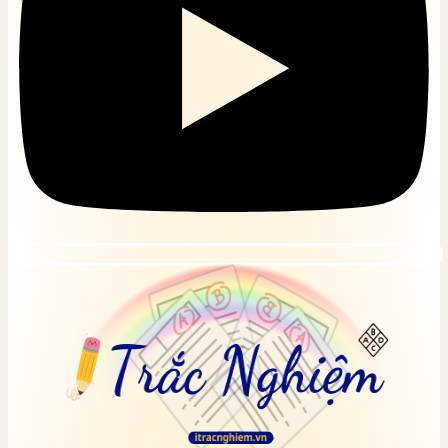
Online
Bài tập, đề thi trắc nghiệm Kinh tế quốc tế Online
Bài tập, đề thi trắc nghiệm Kinh tế vi mô Online
Bài tập, đề thi trắc nghiệm Kinh tế vĩ mô Online
Bài tập, đề thi trắc nghiệm Kỹ năng lãnh đạo
Online
Bài tập, đề thi trắc nghiệm Ký sinh trùng Online
Bài tập, đề thi trắc nghiệm Kỹ thuật an toàn lao
động
Bài tập, đề thi trắc nghiệm Kỹ thuật cảm biến
Online
Bài tập, đề thi trắc nghiệm Kỹ thuật lạnh Online
Bài tập, đề thi trắc nghiệm Kỹ thuật mạch điện tử
Online
Bài tập, đề thi trắc nghiệm Kỹ thuật môi trường
Online
Bài tập, đề thi trắc nghiệm Kỹ thuật nhiệt Online
Bài tập, đề thi trắc nghiệm Kỹ thuật thực phẩm
Online
Bài tập, đề thi trắc nghiệm Kỹ thuật điện Online
Bài tập, đề thi trắc nghiệm Lập trình Java Online
Bài tập, đề thi trắc nghiệm Lịch sử kinh tế quốc
dân
Bài tập, đề thi trắc nghiệm Lịch sử văn minh thế
giới