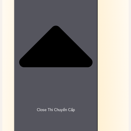
Bài tập, đề thi trắc nghiệm Công nghệ chế tạo máy
Online
Bài tập, đề thi trắc nghiệm Công nghệ hàn Online
Bài tập, đề thi trắc nghiệm Công nghệ phần mềm
Online
Bài tập, đề thi trắc nghiệm Công nghệ sản xuất
dược phẩm
Bài tập, đề thi trắc nghiệm Da liễu Online
Bài tập, đề thi trắc nghiệm Dẫn luận ngôn ngữ
Online
Bài tập, đề thi trắc nghiệm Dân số học Online
Bài tập, đề thi trắc nghiệm Dịch tễ học Online
Bài tập, đề thi trắc nghiệm Dinh dưỡng học Online
Bài tập, đề thi trắc nghiệm Dược lý Online
Bài tập, đề thi trắc nghiệm Gây mê hồi sức Online
Bài tập, đề thi trắc nghiệm Giải phẫu bệnh Online
Bài tập, đề thi trắc nghiệm Giải phẫu đại cương
Online
Bài tập, đề thi trắc nghiệm Giáo dục học đại cương
Online
Bài tập, đề thi trắc nghiệm Giáo dục nghề nghiệp
Close Thi Chuyển Cấp
Online
Bài tập, đề thi trắc nghiệm Giáo dục quốc phòng
Online
Bài tập, đề thi trắc nghiệm Giao tiếp trong kinh