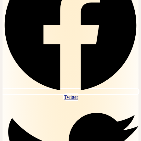
Bài tập, đề thi trắc nghiệm Dịch tễ học Online
Bài tập, đề thi trắc nghiệm Dinh dưỡng học Online
Bài tập, đề thi trắc nghiệm Dược lý Online
Bài tập, đề thi trắc nghiệm Gây mê hồi sức Online
Bài tập, đề thi trắc nghiệm Giải phẫu bệnh Online
Bài tập, đề thi trắc nghiệm Giải phẫu đại cương
Online
Bài tập, đề thi trắc nghiệm Giáo dục học đại cương
Online
Bài tập, đề thi trắc nghiệm Giáo dục nghề nghiệp
Online
Bài tập, đề thi trắc nghiệm Giáo dục quốc phòng
Online
Bài tập, đề thi trắc nghiệm Giao tiếp trong kinh
doanh
Bài tập, đề thi trắc nghiệm Hành vi tổ chức Online
Bài tập, đề thi trắc nghiệm Hệ điều hành Linux
Twitter
Online
Bài tập, đề thi trắc nghiệm Hệ điều hành Windows
Online
Bài tập, đề thi trắc nghiệm Hóa lí dược Online
Bài tập, đề thi trắc nghiệm Hóa phân tích Online
Bài tập, đề thi trắc nghiệm Hóa sinh Online
Bài tập, đề thi trắc nghiệm Hóa đại cương Online