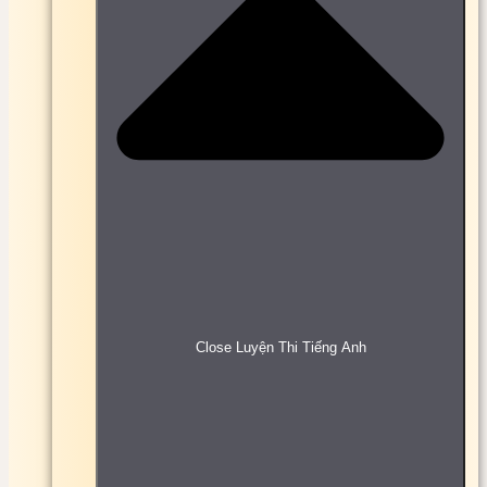
giao thông
Bài tập, đề thi trắc nghiệm Thủ tục hải quan Online
Bài tập, đề thi trắc nghiệm Thương mại quốc tế
Online
Bài tập, đề thi trắc nghiệm Thương mại điện tử
Online
Bài tập, đề thi trắc nghiệm Thủy khí Online
Bài tập, đề thi trắc nghiệm Tín dụng ngân hàng
Online
Bài tập, đề thi trắc nghiệm Tin học nghề phổ thông
Online
Bài tập, đề thi trắc nghiệm Tin học đại cương
Online
Bài tập, đề thi trắc nghiệm Tổ chức và quản lý y tế
Online
Bài tập, đề thi trắc nghiệm Toán cao cấp A1 Online
Bài tập, đề thi trắc nghiệm Toán cao cấp A2 Online
Bài tập, đề thi trắc nghiệm Toán cao cấp C1 Online
Close Luyện Thi Tiếng Anh
Bài tập, đề thi trắc nghiệm Toán cao cấp C2 Online
Bài tập, đề thi trắc nghiệm Toán kinh tế Online
Bài tập, đề thi trắc nghiệm Toán rời rạc Online
Bài tập, đề thi trắc nghiệm Toán tài chính Online
Bài tập, đề thi trắc nghiệm Tổng quát viễn thông
Online
Bài tập, đề thi trắc nghiệm Triết học Mác Lênin