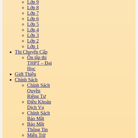
Lớp 9
Lớp 8
Lớp 7
Lớp 6
Lớp 5
Lớp 4
Lớp 3
Lớp 2
Lớp 1
Thi Chuyển Cấp
Ôn tập thi
THPT – Đại
Học
Giới Thiệu
Chính Sách
Chính Sách
Quyền
Riêng Tư
Điều Khoản
Dịch Vụ
Chính Sách
Bảo Mật
Bảo Mật
Thông Tin
Miễn Trừ