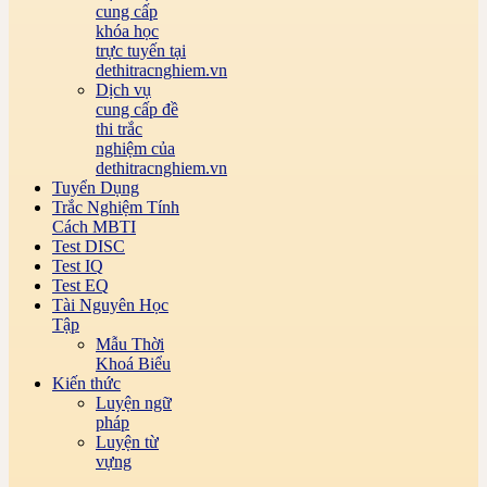
Trắc Nghiệm Quản Trị mạng
cung cấp
Trắc nghiệm Quản trị nhân lực
khóa học
Trắc nghiệm quảng quý nguồn lực
trực tuyến tại
Trắc Nghiệm Tâm lý học lứa tuổi và tâm lý học sư
dethitracnghiem.vn
phạm
Dịch vụ
Trắc nghiệm Tin học nghề phổ thông
cung cấp đề
Trắc Nghiệm Đường lối cách mạng của Đảng Cộng
thi trắc
sản Việt Nam
nghiệm của
dethitracnghiem.vn
Tuyển Dụng
Trắc Nghiệm Tính
Cách MBTI
Test DISC
Test IQ
Test EQ
Tài Nguyên Học
Tập
Mẫu Thời
Khoá Biểu
Kiến thức
Luyện ngữ
pháp
Luyện từ
vựng