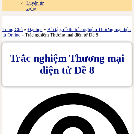
Luyện từ
vựng
Trang Chủ
»
Đại học
»
Bài tập, đề thi trắc nghiệm Thương mại điện
tử Online
»
Trắc nghiệm Thương mại điện tử Đề 8
Trắc nghiệm Thương mại
điện tử Đề 8