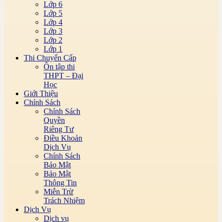
Lớp 6
Bài tập, đề thi trắc nghiệm Vi sinh đại cương Online
Lớp 5
Bài tập, đề thi trắc nghiệm Vi xử lý Online
Lớp 4
Bài tập, đề thi trắc nghiệm Xác suất thống kê
Lớp 3
Online
Lớp 2
Bài tập, đề thi trắc nghiệm Y học cổ truyền Online
Lớp 1
Bài tập, đề thi trắc nghiệm Y sinh học di truyền
Thi Chuyển Cấp
Online
Ôn tập thi
Bài tập, đề thi trắc nghiệm Đại cương y học lao
THPT – Đại
động Online
Học
Bài tập, đề thi trắc nghiệm Đại số tuyến tính Online
Giới Thiệu
Bài tập, đề thi trắc nghiệm Đấu thầu Online
Chính Sách
Bài tập, đề thi trắc nghiệm Địa lý du lịch Việt Nam
Chính Sách
Online
Quyền
Bài tập, đề thi trắc nghiệm Địa lý kinh tế Online
Riêng Tư
Bài tập, đề thi trắc nghiệm Điều dưỡng cơ bản
Điều Khoản
Bài tập, đề thi trắc nghiệm Định giá tài sản Online
Dịch Vụ
Bài tập, đề thi trắc nghiệm Đo lường điện và thiết bị
Chính Sách
đo Online
Bảo Mật
Quản trị nhân lực
Bảo Mật
Trắc nghiệm Kiến trúc máy tính
Thông Tin
Trắc nghiệm Kỹ thuật vi xử lý
Miễn Trừ
Trắc nghiệm Luật kinh doanh
Trách Nhiệm
Trắc nghiệm Luật kinh tế
Dịch Vụ
Trắc Nghiệm Nhập môn Internet và E-learning
Dịch vụ