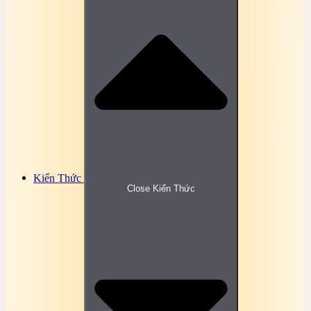
Bài tập, đề thi trắc Nghiệm Quản lý dự án đầu tư
Bài tập, đề thi trắc nghiệm Quản lý thuế Online
Bài tập, đề thi trắc nghiệm Quản trị chất lượng
Online
Bài tập, đề thi trắc nghiệm Quản trị chiến lược
Online
Bài tập, đề thi trắc nghiệm Quản trị cơ sở dữ liệu
Bài tập, đề thi trắc nghiệm Quản trị dịch vụ Online
Bài tập, đề thi trắc nghiệm Quản trị dự án Online
Bài tập, đề thi trắc nghiệm Quản trị học Online
Bài tập, đề thi trắc nghiệm Quản trị kinh doanh
quốc tế
Bài tập, đề thi trắc nghiệm Quản trị logistics Online
Bài tập, đề thi trắc nghiệm Quản trị mạng Online
Bài tập, đề thi trắc nghiệm Quản trị marketing
Kiến Thức
Online
Close Kiến Thức
Bài tập, đề thi trắc nghiệm Quản trị nguồn nhân
lực
Bài tập, đề thi trắc nghiệm Quản trị sản xuất Online
Bài tập, đề thi trắc nghiệm Quản trị tài chính
Online
Bài tập, đề thi trắc nghiệm Quản trị thương mại
Online
Bài tập, đề thi trắc nghiệm Quản trị văn phòng
Online