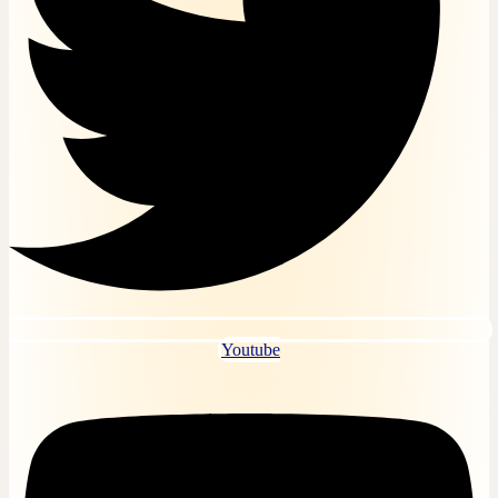
Bài tập, đề thi trắc nghiệm Huyết học – Truyền
máu Online
Bài tập, đề thi trắc nghiệm Kế toán công Online
Bài tập, đề thi trắc nghiệm Kế toán doanh nghiệp
Online
Bài tập, đề thi trắc nghiệm Kế toán hành chính sự
nghiệp
Bài tập, đề thi trắc nghiệm Kế toán máy Online
Bài tập, đề thi trắc nghiệm Kế toán quản trị Online
Bài tập, đề thi trắc nghiệm Kế toán quốc tế Online
Bài tập, đề thi trắc nghiệm Kế toán tài chính Online
Bài tập, đề thi trắc nghiệm Kế toán thuế Online
Bài tập, đề thi trắc nghiệm Khoa học quản lý
Online
Bài tập, đề thi trắc nghiệm Kiểm toán căn bản
Online
Bài tập, đề thi trắc nghiệm Kiến trúc máy tính
Online
Youtube
Bài tập, đề thi trắc nghiệm Kinh tế chính trị Online
Bài tập, đề thi trắc nghiệm Kinh tế học đại cương
Online
Bài tập, đề thi trắc nghiệm Kinh tế lượng Online
Bài tập, đề thi trắc nghiệm Kinh tế môi trường
Online
Bài tập, đề thi trắc nghiệm Kinh tế phát triển