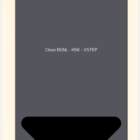
Close ĐGNL - HSK - VSTEP