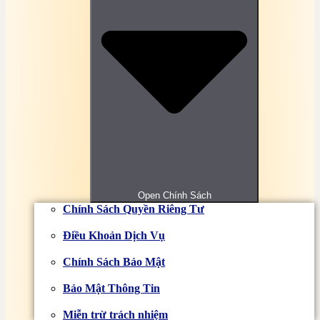
Online
Bài tập, đề thi trắc nghiệm Kỹ thuật nhiệt Online
Bài tập, đề thi trắc nghiệm Kỹ thuật thực phẩm
Online
Bài tập, đề thi trắc nghiệm Kỹ thuật điện Online
Bài tập, đề thi trắc nghiệm Lập trình Java Online
Bài tập, đề thi trắc nghiệm Lịch sử kinh tế quốc
dân
Bài tập, đề thi trắc nghiệm Lịch sử văn minh thế
giới
Bài tập, đề thi trắc nghiệm Lịch sử Đảng Online Có
đáp án
Bài tập, đề thi trắc nghiệm Linh kiện điện tử Online
Bài tập, đề thi trắc nghiệm Logic học Online
Bài tập, đề thi trắc nghiệm Luật an sinh xã hội
Open Chính Sách
Online
Chính Sách Quyền Riêng Tư
Bài tập, đề thi trắc nghiệm Luật bảo hiểm Online
Bài tập, đề thi trắc nghiệm Luật cạnh tranh Online
Điều Khoản Dịch Vụ
Bài tập, đề thi trắc nghiệm Luật dân sự Online
Bài tập, đề thi trắc nghiệm Luật doanh nghiệp
Chính Sách Bảo Mật
Online
Bài tập, đề thi trắc nghiệm Luật du lịch Online
Bảo Mật Thông Tin
Bài tập, đề thi trắc nghiệm Luật giáo dục Online
Bài tập, đề thi trắc nghiệm Luật hành chính Online
Miễn trừ trách nhiệm
Bài tập, đề thi trắc nghiệm Luật hiến pháp Online