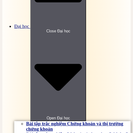
Đại học
Close Đại học
Open Đại học
Bài tập trắc nghiệm Chứng khoán và thị trường
chứng khoán