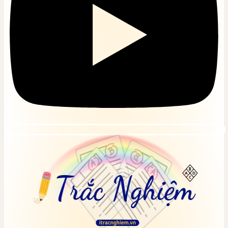
Online
Bài tập, đề thi trắc nghiệm Kinh tế quốc tế Online
Bài tập, đề thi trắc nghiệm Kinh tế vi mô Online
Bài tập, đề thi trắc nghiệm Kinh tế vĩ mô Online
Bài tập, đề thi trắc nghiệm Kỹ năng lãnh đạo
Online
Bài tập, đề thi trắc nghiệm Ký sinh trùng Online
Bài tập, đề thi trắc nghiệm Kỹ thuật an toàn lao
động
Bài tập, đề thi trắc nghiệm Kỹ thuật cảm biến
Online
Bài tập, đề thi trắc nghiệm Kỹ thuật lạnh Online
Bài tập, đề thi trắc nghiệm Kỹ thuật mạch điện tử
Online
Bài tập, đề thi trắc nghiệm Kỹ thuật môi trường
Online
Bài tập, đề thi trắc nghiệm Kỹ thuật nhiệt Online
Bài tập, đề thi trắc nghiệm Kỹ thuật thực phẩm
Online
Bài tập, đề thi trắc nghiệm Kỹ thuật điện Online
Bài tập, đề thi trắc nghiệm Lập trình Java Online
Bài tập, đề thi trắc nghiệm Lịch sử kinh tế quốc
dân
Bài tập, đề thi trắc nghiệm Lịch sử văn minh thế
giới