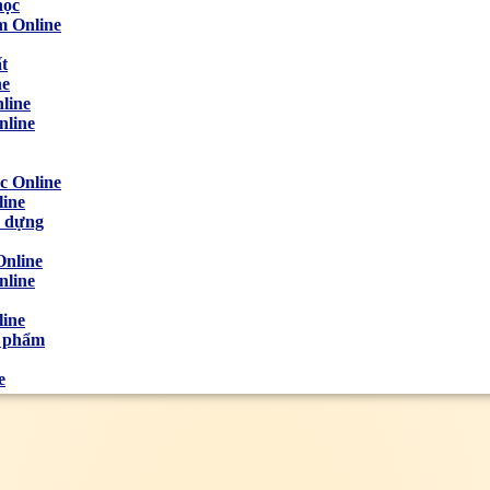
học
ẩm Online
ất
ne
line
nline
ọc Online
line
y dựng
Online
nline
line
c phẩm
e