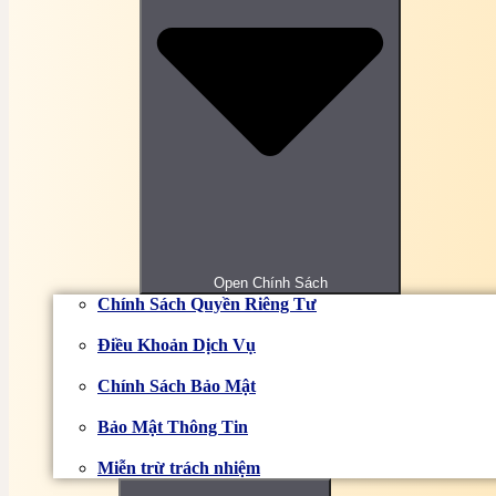
Bài tập, đề thi trắc nghiệm Mô học đại cương Online
Bài tập, đề thi trắc nghiệm Môi trường và con người
Bài tập, đề thi trắc nghiệm Nghiệp vụ ngân hàng Onl
Bài tập, đề thi trắc nghiệm Nghiệp vụ ngoại thương 
Bài tập, đề thi trắc nghiệm Nguyên lý hệ điều hành O
Bài tập, đề thi trắc nghiệm Nguyên lý kế toán Online
Bài tập, đề thi trắc nghiệm Nhi khoa Online
Bài tập, đề thi trắc nghiệm Nội khoa cơ sở Online
Bài tập, đề thi trắc nghiệm Nội ngoại cơ sở Online
Bài tập, đề thi trắc nghiệm Phân tích báo cáo tài chí
Bài tập, đề thi trắc nghiệm Phân tích kinh doanh Onl
Bài tập, đề thi trắc nghiệm Pháp luật kinh tế Online
Bài tập, đề thi trắc nghiệm Pháp luật trong xây dựng
Bài tập, đề thi trắc nghiệm Pháp luật đại cương Onli
Open Chính Sách
Bài tập, đề thi trắc nghiệm Quan hệ công chúng (PR)
Chính Sách Quyền Riêng Tư
Bài tập, đề thi trắc nghiệm Quản lý bán hàng Online
Bài tập, đề thi trắc Nghiệm Quản lý dự án đầu tư
Điều Khoản Dịch Vụ
Bài tập, đề thi trắc nghiệm Quản lý thuế Online
Bài tập, đề thi trắc nghiệm Quản trị chất lượng Onli
Chính Sách Bảo Mật
Bài tập, đề thi trắc nghiệm Quản trị chiến lược Onlin
Bài tập, đề thi trắc nghiệm Quản trị cơ sở dữ liệu
Bảo Mật Thông Tin
Bài tập, đề thi trắc nghiệm Quản trị dịch vụ Online
Bài tập, đề thi trắc nghiệm Quản trị dự án Online
Miễn trừ trách nhiệm
Bài tập, đề thi trắc nghiệm Quản trị học Online
Bài tập, đề thi trắc nghiệm Quản trị kinh doanh quốc