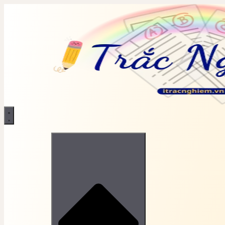
Chuyển
đến
nội
dung