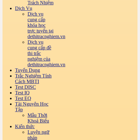
Trách Nhiệm
Dịch Vụ
Dịch vụ
cung cấp
khóa học
trực tuyến tại
dethitracnghiem.vn
Dịch vụ
cung cấp đề
thi trắc
nghiệm của
dethitracnghiem.vn
Tuyển Dụng
Trắc Nghiệm Tính
Cách MBTI
Test DISC
Test IQ
Test EQ
Tài Nguyên Học
Tập
Mẫu Thời
Khoá Biểu
Kiến thức
Luyện ngữ
pháp