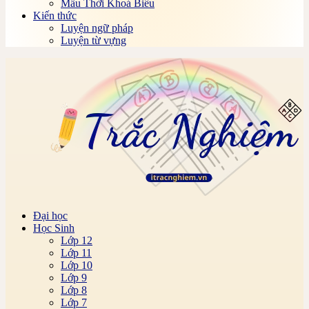
Mẫu Thời Khoá Biểu
Bài tập, đề thi trắc nghiệm Tin học đại cương
Kiến thức
Online
Luyện ngữ pháp
Bài tập, đề thi trắc nghiệm Tổ chức và quản lý y tế
Luyện từ vựng
Online
Bài tập, đề thi trắc nghiệm Toán cao cấp A1 Online
Bài tập, đề thi trắc nghiệm Toán cao cấp A2 Online
Bài tập, đề thi trắc nghiệm Toán cao cấp C1 Online
Bài tập, đề thi trắc nghiệm Toán cao cấp C2 Online
Bài tập, đề thi trắc nghiệm Toán kinh tế Online
Bài tập, đề thi trắc nghiệm Toán rời rạc Online
Bài tập, đề thi trắc nghiệm Toán tài chính Online
Bài tập, đề thi trắc nghiệm Tổng quát viễn thông
Online
Bài tập, đề thi trắc nghiệm Triết học Mác Lênin
Online
Bài tập, đề thi trắc nghiệm Truyền số liệu Online
1000 + Bài tập, đề thi trắc nghiệm Tư tưởng Hồ Chí
Đại học
Minh Online Có Đáp Án
Học Sinh
Bài tập, đề thi Trắc Nghiệm Vật liệu cơ khí Online
Lớp 12
Bài tập, đề thi trắc nghiệm Vật liệu kỹ thuật Online
Lớp 11
Bài tập, đề thi trắc nghiệm Vật liệu điện Online
Lớp 10
Bài tập, đề thi trắc nghiệm Vật lý đại cương Online
Lớp 9
Bài tập, đề thi trắc nghiệm Vi sinh thực phẩm
Lớp 8
Online
Lớp 7
Bài tập, đề thi trắc nghiệm Vi sinh vật Online