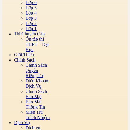
Lớp 6
Bài tập, đề thi trắc nghiệm Vi sinh đại cương Online
Lớp 5
Bài tập, đề thi trắc nghiệm Vi xử lý Online
Lớp 4
Bài tập, đề thi trắc nghiệm Xác suất thống kê
Lớp 3
Online
Lớp 2
Bài tập, đề thi trắc nghiệm Y học cổ truyền Online
Lớp 1
Bài tập, đề thi trắc nghiệm Y sinh học di truyền
Thi Chuyển Cấp
Online
Ôn tập thi
Bài tập, đề thi trắc nghiệm Đại cương y học lao
THPT – Đại
động Online
Học
Bài tập, đề thi trắc nghiệm Đại số tuyến tính Online
Giới Thiệu
Bài tập, đề thi trắc nghiệm Đấu thầu Online
Chính Sách
Bài tập, đề thi trắc nghiệm Địa lý du lịch Việt Nam
Chính Sách
Online
Quyền
Bài tập, đề thi trắc nghiệm Địa lý kinh tế Online
Riêng Tư
Bài tập, đề thi trắc nghiệm Điều dưỡng cơ bản
Điều Khoản
Bài tập, đề thi trắc nghiệm Định giá tài sản Online
Dịch Vụ
Bài tập, đề thi trắc nghiệm Đo lường điện và thiết bị
Chính Sách
đo Online
Bảo Mật
Quản trị nhân lực
Bảo Mật
Trắc nghiệm Kiến trúc máy tính
Thông Tin
Trắc nghiệm Kỹ thuật vi xử lý
Miễn Trừ
Trắc nghiệm Luật kinh doanh
Trách Nhiệm
Trắc nghiệm Luật kinh tế
Dịch Vụ
Trắc Nghiệm Nhập môn Internet và E-learning
Dịch vụ