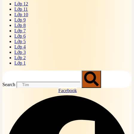
Lớp 12
Online
Lớp 11
Bài tập, đề thi trắc nghiệm Bệnh học truyền nhiễm
Lớp 10
Online
Lớp 9
Bài tập, đề thi trắc nghiệm Bệnh lý học Online
Lớp 8
Bài tập, đề thi trắc nghiệm Chi tiết máy Online
Lớp 7
Bài tập, đề thi trắc nghiệm Chủ nghĩa xã hội khoa
Lớp 6
học Online
Lớp 5
Bài tập, đề thi trắc nghiệm Chuẩn đoán hình ảnh
Lớp 4
Online
Lớp 3
Bài tập, đề thi trắc nghiệm Chứng chỉ hành nghề
Lớp 2
xây dựng
Lớp 1
Bài tập, đề thi trắc nghiệm Cơ học đất Online
Bài tập, đề thi trắc nghiệm Cơ sở văn hóa Việt Nam
Online
Bài tập, đề thi trắc nghiệm Công nghệ chế tạo máy
Search
Online
Facebook
Bài tập, đề thi trắc nghiệm Công nghệ hàn Online
Bài tập, đề thi trắc nghiệm Công nghệ phần mềm
Online
Bài tập, đề thi trắc nghiệm Công nghệ sản xuất
dược phẩm
Bài tập, đề thi trắc nghiệm Da liễu Online
Bài tập, đề thi trắc nghiệm Dẫn luận ngôn ngữ
Online
Bài tập, đề thi trắc nghiệm Dân số học Online