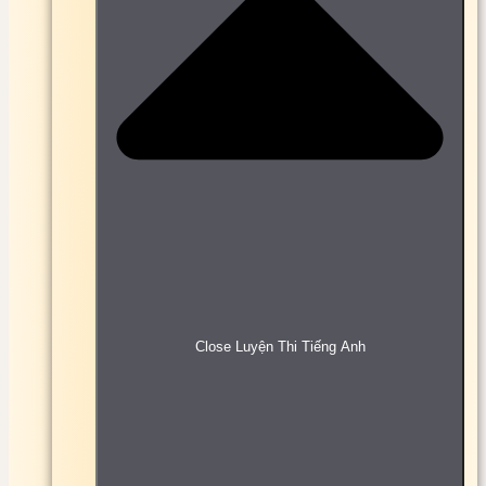
giao thông
Bài tập, đề thi trắc nghiệm Thủ tục hải quan Online
Bài tập, đề thi trắc nghiệm Thương mại quốc tế
Online
Bài tập, đề thi trắc nghiệm Thương mại điện tử
Online
Bài tập, đề thi trắc nghiệm Thủy khí Online
Bài tập, đề thi trắc nghiệm Tín dụng ngân hàng
Online
Bài tập, đề thi trắc nghiệm Tin học nghề phổ thông
Online
Bài tập, đề thi trắc nghiệm Tin học đại cương
Online
Bài tập, đề thi trắc nghiệm Tổ chức và quản lý y tế
Online
Bài tập, đề thi trắc nghiệm Toán cao cấp A1 Online
Bài tập, đề thi trắc nghiệm Toán cao cấp A2 Online
Bài tập, đề thi trắc nghiệm Toán cao cấp C1 Online
Close Luyện Thi Tiếng Anh
Bài tập, đề thi trắc nghiệm Toán cao cấp C2 Online
Bài tập, đề thi trắc nghiệm Toán kinh tế Online
Bài tập, đề thi trắc nghiệm Toán rời rạc Online
Bài tập, đề thi trắc nghiệm Toán tài chính Online
Bài tập, đề thi trắc nghiệm Tổng quát viễn thông
Online
Bài tập, đề thi trắc nghiệm Triết học Mác Lênin