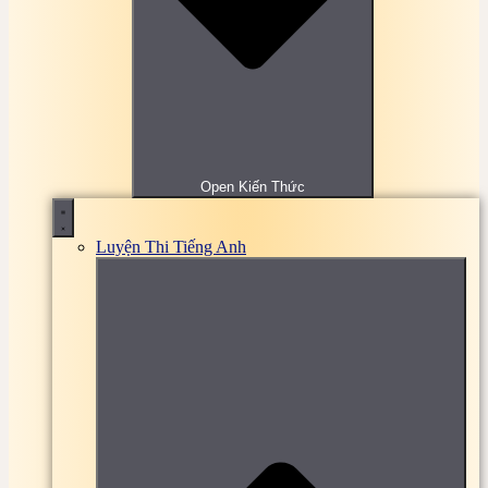
Bài tập, đề thi trắc nghiệm Quản trị xuất nhập
khẩu Online
Bài tập, đề thi trắc nghiệm Răng – Hàm – Mặt
Online
Bài tập, đề thi trắc nghiệm Sinh học đại cương
Online
Bài tập, đề thi trắc nghiệm Sinh lý học Online
Bài tập, đề thi trắc nghiệm SPSS Online
Bài tập, đề thi trắc nghiệm Tai – Mũi – Họng Online
Bài tập, đề thi trắc nghiệm Tài chính công Online
Open Kiến Thức
Bài tập, đề thi trắc nghiệm Tài chính doanh nghiệp
Online
Bài tập, đề thi trắc nghiệm Tài chính ngân hàng
Luyện Thi Tiếng Anh
Online
Bài tập, đề thi trắc Nghiệm Tài chính quốc tế
Online
Bài tập, đề thi trắc nghiệm Tài chính tiền tệ Online
Bài tập, đề thi trắc nghiệm Tâm lý học Online
Bài tập, đề thi trắc nghiệm Tâm lý y đức Online
Bài tập, đề thi trắc nghiệm Thanh toán quốc tế
Online
Bài tập, đề thi trắc nghiệm Thị trường tài chính
Online
Bài tập, đề thi trắc nghiệm Thiên văn học Online
Bài tập, đề thi trắc nghiệm Thiết kế cầu đường hầm