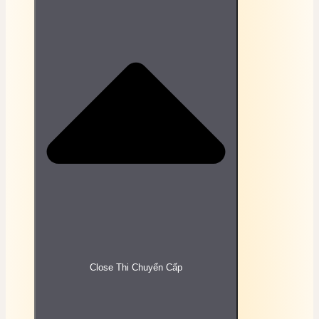
Bài tập, đề thi trắc nghiệm Công nghệ chế tạo máy
Online
Bài tập, đề thi trắc nghiệm Công nghệ hàn Online
Bài tập, đề thi trắc nghiệm Công nghệ phần mềm
Online
Bài tập, đề thi trắc nghiệm Công nghệ sản xuất
dược phẩm
Bài tập, đề thi trắc nghiệm Da liễu Online
Bài tập, đề thi trắc nghiệm Dẫn luận ngôn ngữ
Online
Bài tập, đề thi trắc nghiệm Dân số học Online
Bài tập, đề thi trắc nghiệm Dịch tễ học Online
Bài tập, đề thi trắc nghiệm Dinh dưỡng học Online
Bài tập, đề thi trắc nghiệm Dược lý Online
Bài tập, đề thi trắc nghiệm Gây mê hồi sức Online
Bài tập, đề thi trắc nghiệm Giải phẫu bệnh Online
Bài tập, đề thi trắc nghiệm Giải phẫu đại cương
Online
Bài tập, đề thi trắc nghiệm Giáo dục học đại cương
Online
Bài tập, đề thi trắc nghiệm Giáo dục nghề nghiệp
Close Thi Chuyển Cấp
Online
Bài tập, đề thi trắc nghiệm Giáo dục quốc phòng
Online
Bài tập, đề thi trắc nghiệm Giao tiếp trong kinh