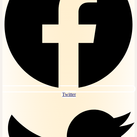
Bài tập, đề thi trắc nghiệm Dịch tễ học Online
Bài tập, đề thi trắc nghiệm Dinh dưỡng học Online
Bài tập, đề thi trắc nghiệm Dược lý Online
Bài tập, đề thi trắc nghiệm Gây mê hồi sức Online
Bài tập, đề thi trắc nghiệm Giải phẫu bệnh Online
Bài tập, đề thi trắc nghiệm Giải phẫu đại cương
Online
Bài tập, đề thi trắc nghiệm Giáo dục học đại cương
Online
Bài tập, đề thi trắc nghiệm Giáo dục nghề nghiệp
Online
Bài tập, đề thi trắc nghiệm Giáo dục quốc phòng
Online
Bài tập, đề thi trắc nghiệm Giao tiếp trong kinh
doanh
Bài tập, đề thi trắc nghiệm Hành vi tổ chức Online
Bài tập, đề thi trắc nghiệm Hệ điều hành Linux
Twitter
Online
Bài tập, đề thi trắc nghiệm Hệ điều hành Windows
Online
Bài tập, đề thi trắc nghiệm Hóa lí dược Online
Bài tập, đề thi trắc nghiệm Hóa phân tích Online
Bài tập, đề thi trắc nghiệm Hóa sinh Online
Bài tập, đề thi trắc nghiệm Hóa đại cương Online