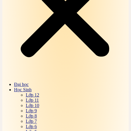
quốc tế
Bài tập, đề thi trắc nghiệm Quản trị logistics Online
Bài tập, đề thi trắc nghiệm Quản trị mạng Online
Bài tập, đề thi trắc nghiệm Quản trị marketing
Online
Bài tập, đề thi trắc nghiệm Quản trị nguồn nhân
lực
Bài tập, đề thi trắc nghiệm Quản trị sản xuất Online
Bài tập, đề thi trắc nghiệm Quản trị tài chính
Online
Bài tập, đề thi trắc nghiệm Quản trị thương mại
Online
Bài tập, đề thi trắc nghiệm Quản trị văn phòng
Online
Bài tập, đề thi trắc nghiệm Quản trị xuất nhập
khẩu Online
Đại học
Bài tập, đề thi trắc nghiệm Răng – Hàm – Mặt
Học Sinh
Online
Lớp 12
Bài tập, đề thi trắc nghiệm Sinh học đại cương
Lớp 11
Online
Lớp 10
Bài tập, đề thi trắc nghiệm Sinh lý học Online
Lớp 9
Bài tập, đề thi trắc nghiệm SPSS Online
Lớp 8
Bài tập, đề thi trắc nghiệm Tai – Mũi – Họng Online
Lớp 7
Bài tập, đề thi trắc nghiệm Tài chính công Online
Lớp 6
Bài tập, đề thi trắc nghiệm Tài chính doanh nghiệp