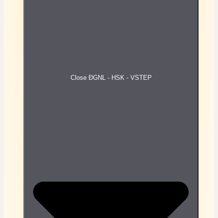
Close ĐGNL - HSK - VSTEP