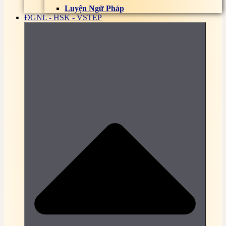
Bài tập, đề thi trắc nghiệm Điều dưỡng cơ bản
Luyện Ngữ Pháp
Bài tập, đề thi trắc nghiệm Định giá tài sản Online
ĐGNL - HSK - VSTEP
Bài tập, đề thi trắc nghiệm Đo lường điện và thiết bị
đo Online
Quản trị nhân lực
Trắc nghiệm Kiến trúc máy tính
Trắc nghiệm Kỹ thuật vi xử lý
Trắc nghiệm Luật kinh doanh
Trắc nghiệm Luật kinh tế
Trắc Nghiệm Nhập môn Internet và E-learning
Trắc Nghiệm Quản Trị mạng
Trắc nghiệm Quản trị nhân lực
Trắc nghiệm quảng quý nguồn lực
Trắc Nghiệm Tâm lý học lứa tuổi và tâm lý học sư
phạm
Trắc nghiệm Tin học nghề phổ thông
Trắc Nghiệm Đường lối cách mạng của Đảng Cộng
sản Việt Nam