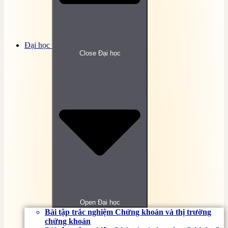
Đại học
Close Đại học
Open Đại học
Bài tập trắc nghiệm Chứng khoán và thị trường
chứng khoán