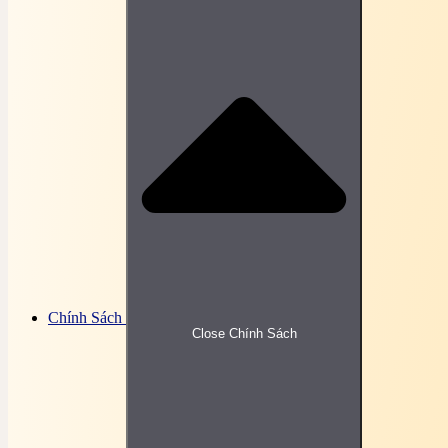
Bài tập, đề thi trắc nghiệm Luật bảo hiểm Online
Bài tập, đề thi trắc nghiệm Luật cạnh tranh Online
Bài tập, đề thi trắc nghiệm Luật dân sự Online
Bài tập, đề thi trắc nghiệm Luật doanh nghiệp Onlin
Bài tập, đề thi trắc nghiệm Luật du lịch Online
Bài tập, đề thi trắc nghiệm Luật giáo dục Online
Bài tập, đề thi trắc nghiệm Luật hành chính Online
Bài tập, đề thi trắc nghiệm Luật hiến pháp Online
Bài tập, đề thi trắc nghiệm Luật hình sự Online
Bài tập, đề thi trắc Nghiệm Luật hôn nhân và gia đì
Bài tập, đề thi trắc nghiệm Luật kinh doanh Online
Bài tập, đề thi trắc nghiệm Luật kinh tế Online
Bài tập, đề thi trắc nghiệm Luật lao động Online
Bài tập, đề thi trắc nghiệm Luật môi trường Online
Bài tập, đề thi trắc nghiệm Luật ngân hàng Online
Bài tập, đề thi trắc nghiệm Luật so sánh Online
Bài tập, đề thi trắc nghiệm Luật tài chính Online
Bài tập, đề thi trắc nghiệm Luật tố tụng dân sự Onli
Chính Sách
Bài tập, đề thi trắc nghiệm Luật đất đai Online
Close Chính Sách
Bài tập, đề thi trắc nghiệm Luật đầu tư Online
Bài tập, đề thi trắc nghiệm Lý thuyết điều khiển tự 
Bài tập, đề thi trắc nghiệm Mạng không dây Online
Bài tập, đề thi trắc nghiệm Mạng máy tính Online
Bài tập, đề thi trắc nghiệm Marketing căn bản Onlin
Bài tập, đề thi trắc nghiệm Miễn dịch học Online