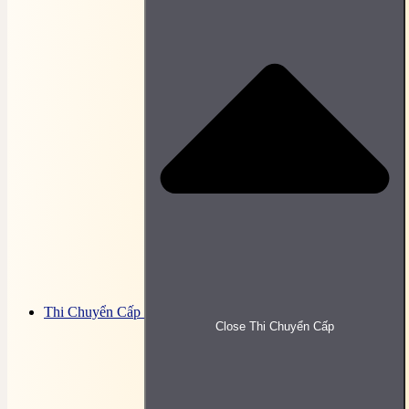
Bài tập, đề thi trắc nghiệm Giải phẫu bệnh Online
Bài tập, đề thi trắc nghiệm Giải phẫu đại cương Onli
Bài tập, đề thi trắc nghiệm Giáo dục học đại cương O
Bài tập, đề thi trắc nghiệm Giáo dục nghề nghiệp On
Bài tập, đề thi trắc nghiệm Giáo dục quốc phòng Onl
Bài tập, đề thi trắc nghiệm Giao tiếp trong kinh doa
Bài tập, đề thi trắc nghiệm Hành vi tổ chức Online
Bài tập, đề thi trắc nghiệm Hệ điều hành Linux Onli
Bài tập, đề thi trắc nghiệm Hệ điều hành Windows O
Bài tập, đề thi trắc nghiệm Hóa lí dược Online
Bài tập, đề thi trắc nghiệm Hóa phân tích Online
Bài tập, đề thi trắc nghiệm Hóa sinh Online
Bài tập, đề thi trắc nghiệm Hóa đại cương Online
Bài tập, đề thi trắc nghiệm Huyết học – Truyền máu 
Bài tập, đề thi trắc nghiệm Kế toán công Online
Bài tập, đề thi trắc nghiệm Kế toán doanh nghiệp On
Bài tập, đề thi trắc nghiệm Kế toán hành chính sự n
Bài tập, đề thi trắc nghiệm Kế toán máy Online
Bài tập, đề thi trắc nghiệm Kế toán quản trị Online
Thi Chuyển Cấp
Bài tập, đề thi trắc nghiệm Kế toán quốc tế Online
Close Thi Chuyển Cấp
Bài tập, đề thi trắc nghiệm Kế toán tài chính Online
Bài tập, đề thi trắc nghiệm Kế toán thuế Online
Bài tập, đề thi trắc nghiệm Khoa học quản lý Online
Bài tập, đề thi trắc nghiệm Kiểm toán căn bản Onlin
Bài tập, đề thi trắc nghiệm Kiến trúc máy tính Onlin