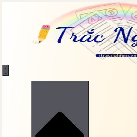
Chuyển
đến
nội
dung