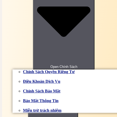
Bài tập, đề thi trắc nghiệm Mô học đại cương Online
Bài tập, đề thi trắc nghiệm Môi trường và con người
Bài tập, đề thi trắc nghiệm Nghiệp vụ ngân hàng Onl
Bài tập, đề thi trắc nghiệm Nghiệp vụ ngoại thương 
Bài tập, đề thi trắc nghiệm Nguyên lý hệ điều hành O
Bài tập, đề thi trắc nghiệm Nguyên lý kế toán Online
Bài tập, đề thi trắc nghiệm Nhi khoa Online
Bài tập, đề thi trắc nghiệm Nội khoa cơ sở Online
Bài tập, đề thi trắc nghiệm Nội ngoại cơ sở Online
Bài tập, đề thi trắc nghiệm Phân tích báo cáo tài chí
Bài tập, đề thi trắc nghiệm Phân tích kinh doanh Onl
Bài tập, đề thi trắc nghiệm Pháp luật kinh tế Online
Bài tập, đề thi trắc nghiệm Pháp luật trong xây dựng
Bài tập, đề thi trắc nghiệm Pháp luật đại cương Onli
Open Chính Sách
Bài tập, đề thi trắc nghiệm Quan hệ công chúng (PR)
Chính Sách Quyền Riêng Tư
Bài tập, đề thi trắc nghiệm Quản lý bán hàng Online
Bài tập, đề thi trắc Nghiệm Quản lý dự án đầu tư
Điều Khoản Dịch Vụ
Bài tập, đề thi trắc nghiệm Quản lý thuế Online
Bài tập, đề thi trắc nghiệm Quản trị chất lượng Onli
Chính Sách Bảo Mật
Bài tập, đề thi trắc nghiệm Quản trị chiến lược Onlin
Bài tập, đề thi trắc nghiệm Quản trị cơ sở dữ liệu
Bảo Mật Thông Tin
Bài tập, đề thi trắc nghiệm Quản trị dịch vụ Online
Bài tập, đề thi trắc nghiệm Quản trị dự án Online
Miễn trừ trách nhiệm
Bài tập, đề thi trắc nghiệm Quản trị học Online
Bài tập, đề thi trắc nghiệm Quản trị kinh doanh quốc