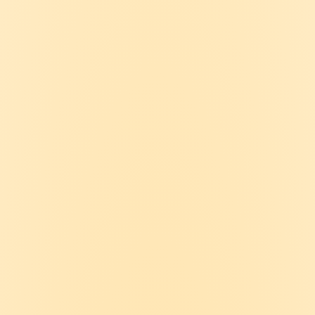
e
ine
ne
 Online
e
e
Online
ine
e
ne
giao thông