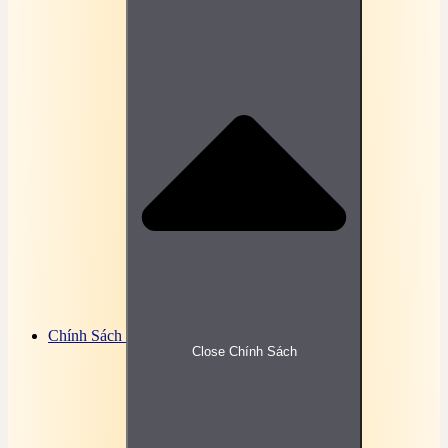
Online
Bài tập, đề thi trắc nghiệm Kiến trúc máy tính
Online
Bài tập, đề thi trắc nghiệm Kinh tế chính trị Online
Bài tập, đề thi trắc nghiệm Kinh tế học đại cương
Online
Bài tập, đề thi trắc nghiệm Kinh tế lượng Online
Bài tập, đề thi trắc nghiệm Kinh tế môi trường
Online
Bài tập, đề thi trắc nghiệm Kinh tế phát triển
Online
Bài tập, đề thi trắc nghiệm Kinh tế quốc tế Online
Bài tập, đề thi trắc nghiệm Kinh tế vi mô Online
Bài tập, đề thi trắc nghiệm Kinh tế vĩ mô Online
Bài tập, đề thi trắc nghiệm Kỹ năng lãnh đạo
Online
Bài tập, đề thi trắc nghiệm Ký sinh trùng Online
Bài tập, đề thi trắc nghiệm Kỹ thuật an toàn lao
động
Chính Sách
Bài tập, đề thi trắc nghiệm Kỹ thuật cảm biến
Close Chính Sách
Online
Bài tập, đề thi trắc nghiệm Kỹ thuật lạnh Online
Bài tập, đề thi trắc nghiệm Kỹ thuật mạch điện tử
Online
Bài tập, đề thi trắc nghiệm Kỹ thuật môi trường