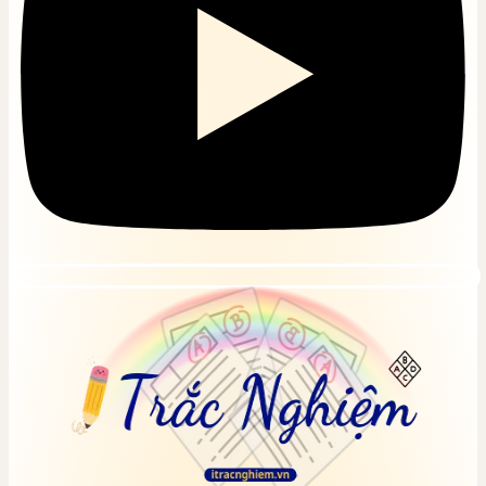
Online
Bài tập, đề thi trắc nghiệm Kinh tế quốc tế Online
Bài tập, đề thi trắc nghiệm Kinh tế vi mô Online
Bài tập, đề thi trắc nghiệm Kinh tế vĩ mô Online
Bài tập, đề thi trắc nghiệm Kỹ năng lãnh đạo
Online
Bài tập, đề thi trắc nghiệm Ký sinh trùng Online
Bài tập, đề thi trắc nghiệm Kỹ thuật an toàn lao
động
Bài tập, đề thi trắc nghiệm Kỹ thuật cảm biến
Online
Bài tập, đề thi trắc nghiệm Kỹ thuật lạnh Online
Bài tập, đề thi trắc nghiệm Kỹ thuật mạch điện tử
Online
Bài tập, đề thi trắc nghiệm Kỹ thuật môi trường
Online
Bài tập, đề thi trắc nghiệm Kỹ thuật nhiệt Online
Bài tập, đề thi trắc nghiệm Kỹ thuật thực phẩm
Online
Bài tập, đề thi trắc nghiệm Kỹ thuật điện Online
Bài tập, đề thi trắc nghiệm Lập trình Java Online
Bài tập, đề thi trắc nghiệm Lịch sử kinh tế quốc
dân
Bài tập, đề thi trắc nghiệm Lịch sử văn minh thế
giới