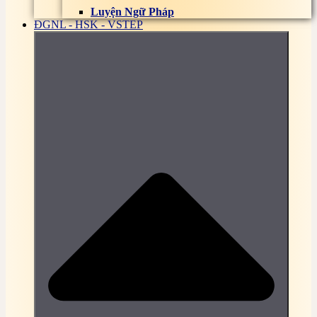
Bài tập, đề thi trắc nghiệm Điều dưỡng cơ bản
Luyện Ngữ Pháp
Bài tập, đề thi trắc nghiệm Định giá tài sản Online
ĐGNL - HSK - VSTEP
Bài tập, đề thi trắc nghiệm Đo lường điện và thiết bị
đo Online
Quản trị nhân lực
Trắc nghiệm Kiến trúc máy tính
Trắc nghiệm Kỹ thuật vi xử lý
Trắc nghiệm Luật kinh doanh
Trắc nghiệm Luật kinh tế
Trắc Nghiệm Nhập môn Internet và E-learning
Trắc Nghiệm Quản Trị mạng
Trắc nghiệm Quản trị nhân lực
Trắc nghiệm quảng quý nguồn lực
Trắc Nghiệm Tâm lý học lứa tuổi và tâm lý học sư
phạm
Trắc nghiệm Tin học nghề phổ thông
Trắc Nghiệm Đường lối cách mạng của Đảng Cộng
sản Việt Nam