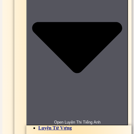
Online
Bài tập, đề thi trắc nghiệm Truyền số liệu Online
1000 + Bài tập, đề thi trắc nghiệm Tư tưởng Hồ Chí
Minh Online Có Đáp Án
Bài tập, đề thi Trắc Nghiệm Vật liệu cơ khí Online
Bài tập, đề thi trắc nghiệm Vật liệu kỹ thuật Online
Bài tập, đề thi trắc nghiệm Vật liệu điện Online
Bài tập, đề thi trắc nghiệm Vật lý đại cương Online
Bài tập, đề thi trắc nghiệm Vi sinh thực phẩm
Online
Bài tập, đề thi trắc nghiệm Vi sinh vật Online
Bài tập, đề thi trắc nghiệm Vi sinh đại cương Online
Bài tập, đề thi trắc nghiệm Vi xử lý Online
Bài tập, đề thi trắc nghiệm Xác suất thống kê
Online
Bài tập, đề thi trắc nghiệm Y học cổ truyền Online
Bài tập, đề thi trắc nghiệm Y sinh học di truyền
Online
Bài tập, đề thi trắc nghiệm Đại cương y học lao
động Online
Bài tập, đề thi trắc nghiệm Đại số tuyến tính Online
Bài tập, đề thi trắc nghiệm Đấu thầu Online
Bài tập, đề thi trắc nghiệm Địa lý du lịch Việt Nam
Open Luyện Thi Tiếng Anh
Online
Luyện Từ Vựng
Bài tập, đề thi trắc nghiệm Địa lý kinh tế Online