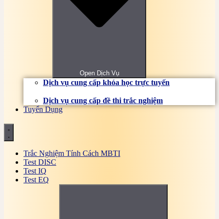
Bài tập, đề thi trắc nghiệm Nghiệp vụ ngân hàng
Online
Bài tập, đề thi trắc nghiệm Nghiệp vụ ngoại thương
Online
Bài tập, đề thi trắc nghiệm Nguyên lý hệ điều hành
Online
Bài tập, đề thi trắc nghiệm Nguyên lý kế toán
Online
Open Dịch Vụ
Bài tập, đề thi trắc nghiệm Nhi khoa Online
Dịch vụ cung cấp khóa học trực tuyến
Bài tập, đề thi trắc nghiệm Nội khoa cơ sở Online
Bài tập, đề thi trắc nghiệm Nội ngoại cơ sở Online
Dịch vụ cung cấp đề thi trắc nghiệm
Bài tập, đề thi trắc nghiệm Phân tích báo cáo tài
Tuyển Dụng
chính
Bài tập, đề thi trắc nghiệm Phân tích kinh doanh
Online
Bài tập, đề thi trắc nghiệm Pháp luật kinh tế Online
Bài tập, đề thi trắc nghiệm Pháp luật trong xây
Trắc Nghiệm Tính Cách MBTI
dựng
Test DISC
Bài tập, đề thi trắc nghiệm Pháp luật đại cương
Test IQ
Online có đáp án
Test EQ
Bài tập, đề thi trắc nghiệm Quan hệ công chúng
(PR)
Bài tập, đề thi trắc nghiệm Quản lý bán hàng
Online