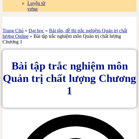
Luyện từ
vựng
Trang Chủ
»
Đại học
»
Bài tập, đề thi trắc nghiệm Quản trị chất
lượng Online
»
Bài tập trắc nghiệm môn Quản trị chất lượng
Chương 1
Bài tập trắc nghiệm môn
Quản trị chất lượng Chương
1