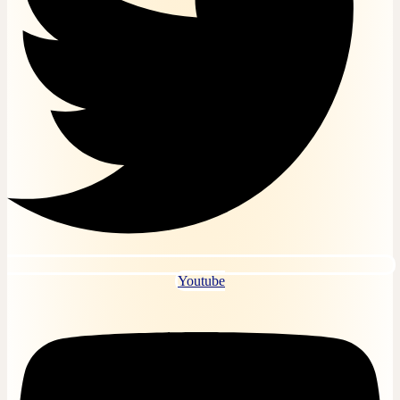
Bài tập, đề thi trắc nghiệm Huyết học – Truyền
máu Online
Bài tập, đề thi trắc nghiệm Kế toán công Online
Bài tập, đề thi trắc nghiệm Kế toán doanh nghiệp
Online
Bài tập, đề thi trắc nghiệm Kế toán hành chính sự
nghiệp
Bài tập, đề thi trắc nghiệm Kế toán máy Online
Bài tập, đề thi trắc nghiệm Kế toán quản trị Online
Bài tập, đề thi trắc nghiệm Kế toán quốc tế Online
Bài tập, đề thi trắc nghiệm Kế toán tài chính Online
Bài tập, đề thi trắc nghiệm Kế toán thuế Online
Bài tập, đề thi trắc nghiệm Khoa học quản lý
Online
Bài tập, đề thi trắc nghiệm Kiểm toán căn bản
Online
Bài tập, đề thi trắc nghiệm Kiến trúc máy tính
Online
Youtube
Bài tập, đề thi trắc nghiệm Kinh tế chính trị Online
Bài tập, đề thi trắc nghiệm Kinh tế học đại cương
Online
Bài tập, đề thi trắc nghiệm Kinh tế lượng Online
Bài tập, đề thi trắc nghiệm Kinh tế môi trường
Online
Bài tập, đề thi trắc nghiệm Kinh tế phát triển