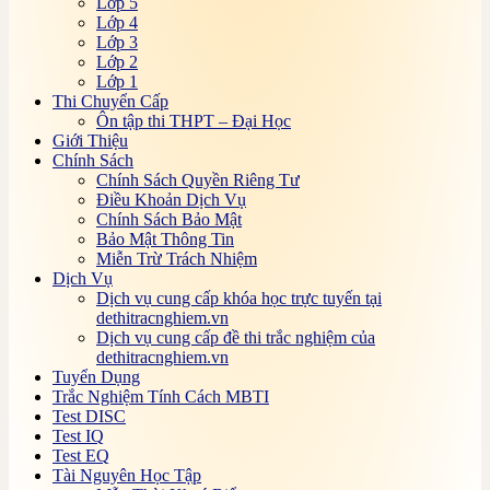
Lớp 5
Online
Lớp 4
Bài tập, đề thi trắc nghiệm Tài chính ngân hàng
Lớp 3
Online
Lớp 2
Bài tập, đề thi trắc Nghiệm Tài chính quốc tế
Lớp 1
Online
Thi Chuyển Cấp
Bài tập, đề thi trắc nghiệm Tài chính tiền tệ Online
Ôn tập thi THPT – Đại Học
Bài tập, đề thi trắc nghiệm Tâm lý học Online
Giới Thiệu
Bài tập, đề thi trắc nghiệm Tâm lý y đức Online
Chính Sách
Bài tập, đề thi trắc nghiệm Thanh toán quốc tế
Chính Sách Quyền Riêng Tư
Online
Điều Khoản Dịch Vụ
Bài tập, đề thi trắc nghiệm Thị trường tài chính
Chính Sách Bảo Mật
Online
Bảo Mật Thông Tin
Bài tập, đề thi trắc nghiệm Thiên văn học Online
Miễn Trừ Trách Nhiệm
Bài tập, đề thi trắc nghiệm Thiết kế cầu đường hầm
Dịch Vụ
giao thông
Dịch vụ cung cấp khóa học trực tuyến tại
Bài tập, đề thi trắc nghiệm Thủ tục hải quan Online
dethitracnghiem.vn
Bài tập, đề thi trắc nghiệm Thương mại quốc tế
Dịch vụ cung cấp đề thi trắc nghiệm của
Online
dethitracnghiem.vn
Bài tập, đề thi trắc nghiệm Thương mại điện tử
Tuyển Dụng
Online
Trắc Nghiệm Tính Cách MBTI
Bài tập, đề thi trắc nghiệm Thủy khí Online
Test DISC
Bài tập, đề thi trắc nghiệm Tín dụng ngân hàng
Test IQ
Online
Test EQ
Bài tập, đề thi trắc nghiệm Tin học nghề phổ thông
Tài Nguyên Học Tập
Online