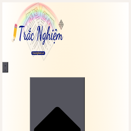
Chuyển
đến
nội
dung