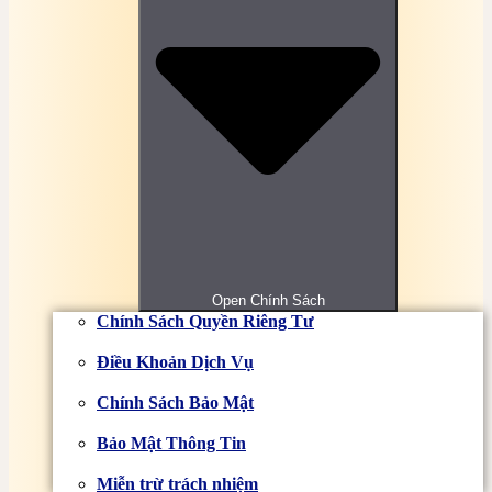
Online
Bài tập, đề thi trắc nghiệm Kỹ thuật nhiệt Online
Bài tập, đề thi trắc nghiệm Kỹ thuật thực phẩm
Online
Bài tập, đề thi trắc nghiệm Kỹ thuật điện Online
Bài tập, đề thi trắc nghiệm Lập trình Java Online
Bài tập, đề thi trắc nghiệm Lịch sử kinh tế quốc
dân
Bài tập, đề thi trắc nghiệm Lịch sử văn minh thế
giới
Bài tập, đề thi trắc nghiệm Lịch sử Đảng Online Có
đáp án
Bài tập, đề thi trắc nghiệm Linh kiện điện tử Online
Bài tập, đề thi trắc nghiệm Logic học Online
Bài tập, đề thi trắc nghiệm Luật an sinh xã hội
Open Chính Sách
Online
Chính Sách Quyền Riêng Tư
Bài tập, đề thi trắc nghiệm Luật bảo hiểm Online
Bài tập, đề thi trắc nghiệm Luật cạnh tranh Online
Điều Khoản Dịch Vụ
Bài tập, đề thi trắc nghiệm Luật dân sự Online
Bài tập, đề thi trắc nghiệm Luật doanh nghiệp
Chính Sách Bảo Mật
Online
Bài tập, đề thi trắc nghiệm Luật du lịch Online
Bảo Mật Thông Tin
Bài tập, đề thi trắc nghiệm Luật giáo dục Online
Bài tập, đề thi trắc nghiệm Luật hành chính Online
Miễn trừ trách nhiệm
Bài tập, đề thi trắc nghiệm Luật hiến pháp Online