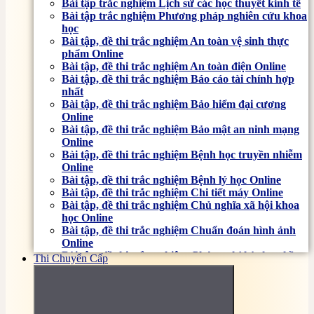
Bài tập trắc nghiệm Lịch sử các học thuyết kinh tế
Bài tập trắc nghiệm Phương pháp nghiên cứu khoa
học
Bài tập, đề thi trắc nghiệm An toàn vệ sinh thực
phẩm Online
Bài tập, đề thi trắc nghiệm An toàn điện Online
Bài tập, đề thi trắc nghiệm Báo cáo tài chính hợp
nhất
Bài tập, đề thi trắc nghiệm Bảo hiểm đại cương
Online
Bài tập, đề thi trắc nghiệm Bảo mật an ninh mạng
Online
Bài tập, đề thi trắc nghiệm Bệnh học truyền nhiễm
Online
Bài tập, đề thi trắc nghiệm Bệnh lý học Online
Bài tập, đề thi trắc nghiệm Chi tiết máy Online
Bài tập, đề thi trắc nghiệm Chủ nghĩa xã hội khoa
học Online
Bài tập, đề thi trắc nghiệm Chuẩn đoán hình ảnh
Online
Bài tập, đề thi trắc nghiệm Chứng chỉ hành nghề
Thi Chuyển Cấp
xây dựng
Bài tập, đề thi trắc nghiệm Cơ học đất Online
Bài tập, đề thi trắc nghiệm Cơ sở văn hóa Việt Nam
Online