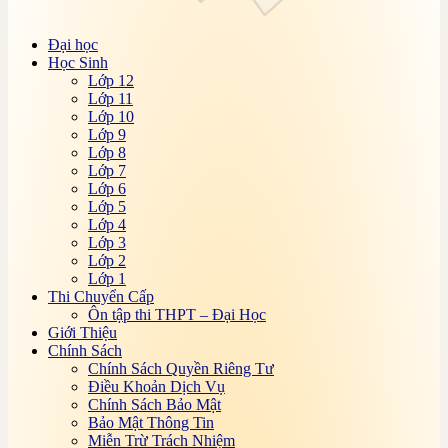
Bài tập, đề thi trắc nghiệm Lịch sử Đảng Online Có
đáp án
Bài tập, đề thi trắc nghiệm Linh kiện điện tử Online
Đại học
Bài tập, đề thi trắc nghiệm Logic học Online
Học Sinh
Bài tập, đề thi trắc nghiệm Luật an sinh xã hội
Lớp 12
Online
Lớp 11
Bài tập, đề thi trắc nghiệm Luật bảo hiểm Online
Lớp 10
Bài tập, đề thi trắc nghiệm Luật cạnh tranh Online
Lớp 9
Bài tập, đề thi trắc nghiệm Luật dân sự Online
Lớp 8
Bài tập, đề thi trắc nghiệm Luật doanh nghiệp
Lớp 7
Online
Lớp 6
Bài tập, đề thi trắc nghiệm Luật du lịch Online
Lớp 5
Bài tập, đề thi trắc nghiệm Luật giáo dục Online
Lớp 4
Bài tập, đề thi trắc nghiệm Luật hành chính Online
Lớp 3
Bài tập, đề thi trắc nghiệm Luật hiến pháp Online
Lớp 2
Bài tập, đề thi trắc nghiệm Luật hình sự Online
Lớp 1
Bài tập, đề thi trắc Nghiệm Luật hôn nhân và gia
Thi Chuyển Cấp
đình
Ôn tập thi THPT – Đại Học
Bài tập, đề thi trắc nghiệm Luật kinh doanh Online
Giới Thiệu
Bài tập, đề thi trắc nghiệm Luật kinh tế Online
Chính Sách
Bài tập, đề thi trắc nghiệm Luật lao động Online
Chính Sách Quyền Riêng Tư
Bài tập, đề thi trắc nghiệm Luật môi trường Online
Điều Khoản Dịch Vụ
Bài tập, đề thi trắc nghiệm Luật ngân hàng Online
Chính Sách Bảo Mật
Bài tập, đề thi trắc nghiệm Luật so sánh Online
Bảo Mật Thông Tin
Bài tập, đề thi trắc nghiệm Luật tài chính Online
Miễn Trừ Trách Nhiệm