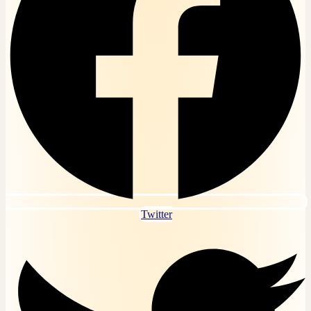
Bài tập, đề thi trắc nghiệm Dịch tễ học Online
Bài tập, đề thi trắc nghiệm Dinh dưỡng học Online
Bài tập, đề thi trắc nghiệm Dược lý Online
Bài tập, đề thi trắc nghiệm Gây mê hồi sức Online
Bài tập, đề thi trắc nghiệm Giải phẫu bệnh Online
Bài tập, đề thi trắc nghiệm Giải phẫu đại cương
Online
Bài tập, đề thi trắc nghiệm Giáo dục học đại cương
Online
Bài tập, đề thi trắc nghiệm Giáo dục nghề nghiệp
Online
Bài tập, đề thi trắc nghiệm Giáo dục quốc phòng
Online
Bài tập, đề thi trắc nghiệm Giao tiếp trong kinh
doanh
Bài tập, đề thi trắc nghiệm Hành vi tổ chức Online
Bài tập, đề thi trắc nghiệm Hệ điều hành Linux
Twitter
Online
Bài tập, đề thi trắc nghiệm Hệ điều hành Windows
Online
Bài tập, đề thi trắc nghiệm Hóa lí dược Online
Bài tập, đề thi trắc nghiệm Hóa phân tích Online
Bài tập, đề thi trắc nghiệm Hóa sinh Online
Bài tập, đề thi trắc nghiệm Hóa đại cương Online