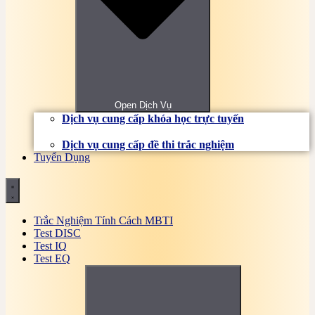
Bài tập, đề thi trắc nghiệm Nghiệp vụ ngân hàng
Online
Bài tập, đề thi trắc nghiệm Nghiệp vụ ngoại thương
Online
Bài tập, đề thi trắc nghiệm Nguyên lý hệ điều hành
Online
Bài tập, đề thi trắc nghiệm Nguyên lý kế toán
Online
Open Dịch Vụ
Bài tập, đề thi trắc nghiệm Nhi khoa Online
Dịch vụ cung cấp khóa học trực tuyến
Bài tập, đề thi trắc nghiệm Nội khoa cơ sở Online
Bài tập, đề thi trắc nghiệm Nội ngoại cơ sở Online
Dịch vụ cung cấp đề thi trắc nghiệm
Bài tập, đề thi trắc nghiệm Phân tích báo cáo tài
Tuyển Dụng
chính
Bài tập, đề thi trắc nghiệm Phân tích kinh doanh
Online
Bài tập, đề thi trắc nghiệm Pháp luật kinh tế Online
Bài tập, đề thi trắc nghiệm Pháp luật trong xây
Trắc Nghiệm Tính Cách MBTI
dựng
Test DISC
Bài tập, đề thi trắc nghiệm Pháp luật đại cương
Test IQ
Online có đáp án
Test EQ
Bài tập, đề thi trắc nghiệm Quan hệ công chúng
(PR)
Bài tập, đề thi trắc nghiệm Quản lý bán hàng
Online