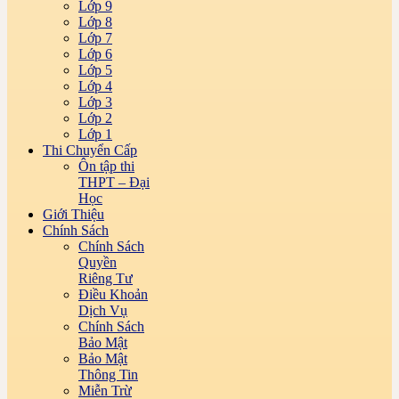
Lớp 9
Lớp 8
Lớp 7
Lớp 6
Lớp 5
Lớp 4
Lớp 3
Lớp 2
Lớp 1
Thi Chuyển Cấp
Ôn tập thi
THPT – Đại
Học
Giới Thiệu
Chính Sách
Chính Sách
Quyền
Riêng Tư
Điều Khoản
Dịch Vụ
Chính Sách
Bảo Mật
Bảo Mật
Thông Tin
Miễn Trừ