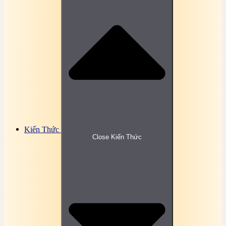
Bài tập, đề thi trắc Nghiệm Quản lý dự án đầu tư
Bài tập, đề thi trắc nghiệm Quản lý thuế Online
Bài tập, đề thi trắc nghiệm Quản trị chất lượng
Online
Bài tập, đề thi trắc nghiệm Quản trị chiến lược
Online
Bài tập, đề thi trắc nghiệm Quản trị cơ sở dữ liệu
Bài tập, đề thi trắc nghiệm Quản trị dịch vụ Online
Bài tập, đề thi trắc nghiệm Quản trị dự án Online
Bài tập, đề thi trắc nghiệm Quản trị học Online
Bài tập, đề thi trắc nghiệm Quản trị kinh doanh
quốc tế
Bài tập, đề thi trắc nghiệm Quản trị logistics Online
Bài tập, đề thi trắc nghiệm Quản trị mạng Online
Bài tập, đề thi trắc nghiệm Quản trị marketing
Kiến Thức
Online
Close Kiến Thức
Bài tập, đề thi trắc nghiệm Quản trị nguồn nhân
lực
Bài tập, đề thi trắc nghiệm Quản trị sản xuất Online
Bài tập, đề thi trắc nghiệm Quản trị tài chính
Online
Bài tập, đề thi trắc nghiệm Quản trị thương mại
Online
Bài tập, đề thi trắc nghiệm Quản trị văn phòng
Online