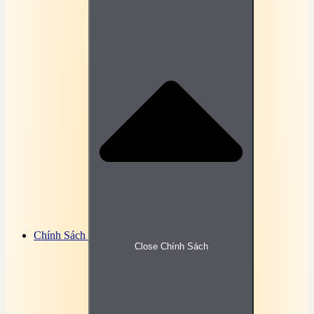
Online
Bài tập, đề thi trắc nghiệm Kiến trúc máy tính
Online
Bài tập, đề thi trắc nghiệm Kinh tế chính trị Online
Bài tập, đề thi trắc nghiệm Kinh tế học đại cương
Online
Bài tập, đề thi trắc nghiệm Kinh tế lượng Online
Bài tập, đề thi trắc nghiệm Kinh tế môi trường
Online
Bài tập, đề thi trắc nghiệm Kinh tế phát triển
Online
Bài tập, đề thi trắc nghiệm Kinh tế quốc tế Online
Bài tập, đề thi trắc nghiệm Kinh tế vi mô Online
Bài tập, đề thi trắc nghiệm Kinh tế vĩ mô Online
Bài tập, đề thi trắc nghiệm Kỹ năng lãnh đạo
Online
Bài tập, đề thi trắc nghiệm Ký sinh trùng Online
Bài tập, đề thi trắc nghiệm Kỹ thuật an toàn lao
động
Chính Sách
Bài tập, đề thi trắc nghiệm Kỹ thuật cảm biến
Close Chính Sách
Online
Bài tập, đề thi trắc nghiệm Kỹ thuật lạnh Online
Bài tập, đề thi trắc nghiệm Kỹ thuật mạch điện tử
Online
Bài tập, đề thi trắc nghiệm Kỹ thuật môi trường