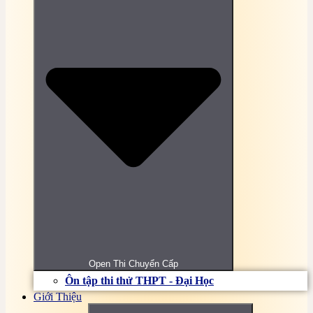
doanh
Bài tập, đề thi trắc nghiệm Hành vi tổ chức Online
Bài tập, đề thi trắc nghiệm Hệ điều hành Linux
Online
Bài tập, đề thi trắc nghiệm Hệ điều hành Windows
Online
Bài tập, đề thi trắc nghiệm Hóa lí dược Online
Bài tập, đề thi trắc nghiệm Hóa phân tích Online
Bài tập, đề thi trắc nghiệm Hóa sinh Online
Bài tập, đề thi trắc nghiệm Hóa đại cương Online
Bài tập, đề thi trắc nghiệm Huyết học – Truyền
máu Online
Bài tập, đề thi trắc nghiệm Kế toán công Online
Bài tập, đề thi trắc nghiệm Kế toán doanh nghiệp
Online
Bài tập, đề thi trắc nghiệm Kế toán hành chính sự
nghiệp
Bài tập, đề thi trắc nghiệm Kế toán máy Online
Bài tập, đề thi trắc nghiệm Kế toán quản trị Online
Bài tập, đề thi trắc nghiệm Kế toán quốc tế Online
Bài tập, đề thi trắc nghiệm Kế toán tài chính Online
Open Thi Chuyển Cấp
Bài tập, đề thi trắc nghiệm Kế toán thuế Online
Ôn tập thi thử THPT - Đại Học
Bài tập, đề thi trắc nghiệm Khoa học quản lý
Online
Giới Thiệu
Bài tập, đề thi trắc nghiệm Kiểm toán căn bản