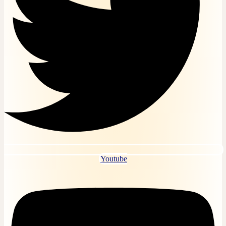
Bài tập, đề thi trắc nghiệm Huyết học – Truyền
máu Online
Bài tập, đề thi trắc nghiệm Kế toán công Online
Bài tập, đề thi trắc nghiệm Kế toán doanh nghiệp
Online
Bài tập, đề thi trắc nghiệm Kế toán hành chính sự
nghiệp
Bài tập, đề thi trắc nghiệm Kế toán máy Online
Bài tập, đề thi trắc nghiệm Kế toán quản trị Online
Bài tập, đề thi trắc nghiệm Kế toán quốc tế Online
Bài tập, đề thi trắc nghiệm Kế toán tài chính Online
Bài tập, đề thi trắc nghiệm Kế toán thuế Online
Bài tập, đề thi trắc nghiệm Khoa học quản lý
Online
Bài tập, đề thi trắc nghiệm Kiểm toán căn bản
Online
Bài tập, đề thi trắc nghiệm Kiến trúc máy tính
Online
Youtube
Bài tập, đề thi trắc nghiệm Kinh tế chính trị Online
Bài tập, đề thi trắc nghiệm Kinh tế học đại cương
Online
Bài tập, đề thi trắc nghiệm Kinh tế lượng Online
Bài tập, đề thi trắc nghiệm Kinh tế môi trường
Online
Bài tập, đề thi trắc nghiệm Kinh tế phát triển