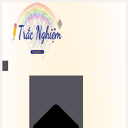
Chuyển
đến
nội
dung