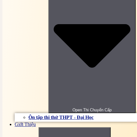
Bài tập, đề thi trắc nghiệm Kinh tế chính trị Online
Bài tập, đề thi trắc nghiệm Kinh tế học đại cương On
Bài tập, đề thi trắc nghiệm Kinh tế lượng Online
Bài tập, đề thi trắc nghiệm Kinh tế môi trường Onlin
Bài tập, đề thi trắc nghiệm Kinh tế phát triển Online
Bài tập, đề thi trắc nghiệm Kinh tế quốc tế Online
Bài tập, đề thi trắc nghiệm Kinh tế vi mô Online
Bài tập, đề thi trắc nghiệm Kinh tế vĩ mô Online
Bài tập, đề thi trắc nghiệm Kỹ năng lãnh đạo Online
Bài tập, đề thi trắc nghiệm Ký sinh trùng Online
Bài tập, đề thi trắc nghiệm Kỹ thuật an toàn lao độn
Bài tập, đề thi trắc nghiệm Kỹ thuật cảm biến Online
Bài tập, đề thi trắc nghiệm Kỹ thuật lạnh Online
Bài tập, đề thi trắc nghiệm Kỹ thuật mạch điện tử On
Bài tập, đề thi trắc nghiệm Kỹ thuật môi trường Onl
Bài tập, đề thi trắc nghiệm Kỹ thuật nhiệt Online
Bài tập, đề thi trắc nghiệm Kỹ thuật thực phẩm Onli
Bài tập, đề thi trắc nghiệm Kỹ thuật điện Online
Bài tập, đề thi trắc nghiệm Lập trình Java Online
Bài tập, đề thi trắc nghiệm Lịch sử kinh tế quốc dân
Open Thi Chuyển Cấp
Bài tập, đề thi trắc nghiệm Lịch sử văn minh thế giới
Ôn tập thi thử THPT - Đại Học
Bài tập, đề thi trắc nghiệm Lịch sử Đảng Online Có 
Bài tập, đề thi trắc nghiệm Linh kiện điện tử Online
Giới Thiệu
Bài tập, đề thi trắc nghiệm Logic học Online
Bài tập, đề thi trắc nghiệm Luật an sinh xã hội Onlin