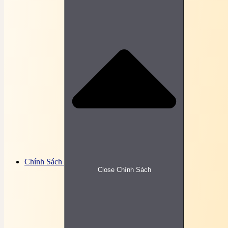
Bài tập, đề thi trắc nghiệm Luật bảo hiểm Online
Bài tập, đề thi trắc nghiệm Luật cạnh tranh Online
Bài tập, đề thi trắc nghiệm Luật dân sự Online
Bài tập, đề thi trắc nghiệm Luật doanh nghiệp Onlin
Bài tập, đề thi trắc nghiệm Luật du lịch Online
Bài tập, đề thi trắc nghiệm Luật giáo dục Online
Bài tập, đề thi trắc nghiệm Luật hành chính Online
Bài tập, đề thi trắc nghiệm Luật hiến pháp Online
Bài tập, đề thi trắc nghiệm Luật hình sự Online
Bài tập, đề thi trắc Nghiệm Luật hôn nhân và gia đì
Bài tập, đề thi trắc nghiệm Luật kinh doanh Online
Bài tập, đề thi trắc nghiệm Luật kinh tế Online
Bài tập, đề thi trắc nghiệm Luật lao động Online
Bài tập, đề thi trắc nghiệm Luật môi trường Online
Bài tập, đề thi trắc nghiệm Luật ngân hàng Online
Bài tập, đề thi trắc nghiệm Luật so sánh Online
Bài tập, đề thi trắc nghiệm Luật tài chính Online
Bài tập, đề thi trắc nghiệm Luật tố tụng dân sự Onli
Chính Sách
Bài tập, đề thi trắc nghiệm Luật đất đai Online
Close Chính Sách
Bài tập, đề thi trắc nghiệm Luật đầu tư Online
Bài tập, đề thi trắc nghiệm Lý thuyết điều khiển tự 
Bài tập, đề thi trắc nghiệm Mạng không dây Online
Bài tập, đề thi trắc nghiệm Mạng máy tính Online
Bài tập, đề thi trắc nghiệm Marketing căn bản Onlin
Bài tập, đề thi trắc nghiệm Miễn dịch học Online