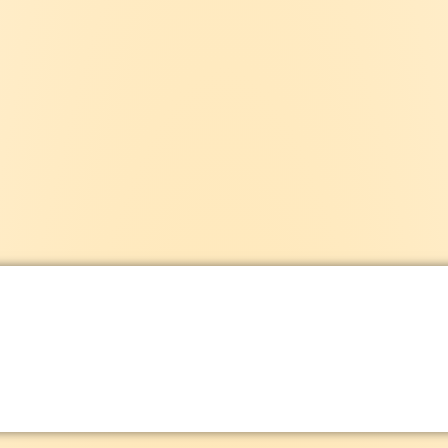
 Online
ine
Online
nline
nh
ine
ne có đáp án
ne
e
 tế