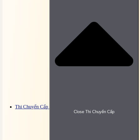
Bài tập, đề thi trắc nghiệm Giải phẫu bệnh Online
Bài tập, đề thi trắc nghiệm Giải phẫu đại cương Onli
Bài tập, đề thi trắc nghiệm Giáo dục học đại cương O
Bài tập, đề thi trắc nghiệm Giáo dục nghề nghiệp On
Bài tập, đề thi trắc nghiệm Giáo dục quốc phòng Onl
Bài tập, đề thi trắc nghiệm Giao tiếp trong kinh doa
Bài tập, đề thi trắc nghiệm Hành vi tổ chức Online
Bài tập, đề thi trắc nghiệm Hệ điều hành Linux Onli
Bài tập, đề thi trắc nghiệm Hệ điều hành Windows O
Bài tập, đề thi trắc nghiệm Hóa lí dược Online
Bài tập, đề thi trắc nghiệm Hóa phân tích Online
Bài tập, đề thi trắc nghiệm Hóa sinh Online
Bài tập, đề thi trắc nghiệm Hóa đại cương Online
Bài tập, đề thi trắc nghiệm Huyết học – Truyền máu 
Bài tập, đề thi trắc nghiệm Kế toán công Online
Bài tập, đề thi trắc nghiệm Kế toán doanh nghiệp On
Bài tập, đề thi trắc nghiệm Kế toán hành chính sự n
Bài tập, đề thi trắc nghiệm Kế toán máy Online
Bài tập, đề thi trắc nghiệm Kế toán quản trị Online
Thi Chuyển Cấp
Bài tập, đề thi trắc nghiệm Kế toán quốc tế Online
Close Thi Chuyển Cấp
Bài tập, đề thi trắc nghiệm Kế toán tài chính Online
Bài tập, đề thi trắc nghiệm Kế toán thuế Online
Bài tập, đề thi trắc nghiệm Khoa học quản lý Online
Bài tập, đề thi trắc nghiệm Kiểm toán căn bản Onlin
Bài tập, đề thi trắc nghiệm Kiến trúc máy tính Onlin