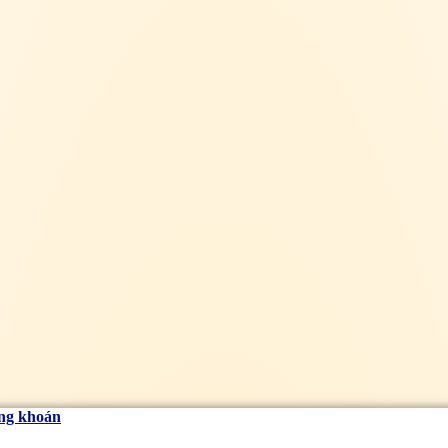
ứng khoán