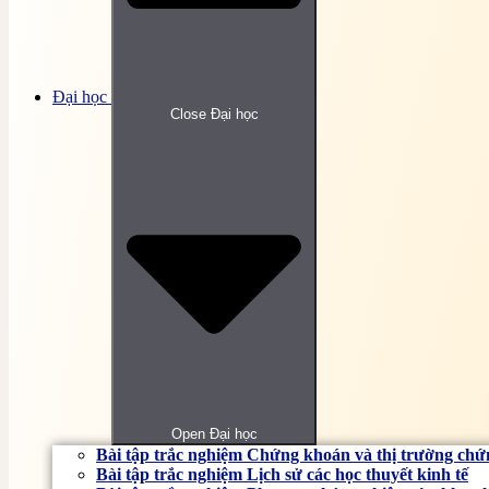
Đại học
Close Đại học
Open Đại học
Bài tập trắc nghiệm Chứng khoán và thị trường ch
Bài tập trắc nghiệm Lịch sử các học thuyết kinh tế