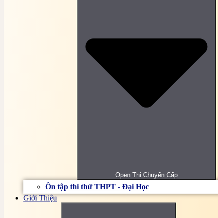
Bài tập, đề thi trắc nghiệm Kinh tế chính trị Online
Bài tập, đề thi trắc nghiệm Kinh tế học đại cương On
Bài tập, đề thi trắc nghiệm Kinh tế lượng Online
Bài tập, đề thi trắc nghiệm Kinh tế môi trường Onlin
Bài tập, đề thi trắc nghiệm Kinh tế phát triển Online
Bài tập, đề thi trắc nghiệm Kinh tế quốc tế Online
Bài tập, đề thi trắc nghiệm Kinh tế vi mô Online
Bài tập, đề thi trắc nghiệm Kinh tế vĩ mô Online
Bài tập, đề thi trắc nghiệm Kỹ năng lãnh đạo Online
Bài tập, đề thi trắc nghiệm Ký sinh trùng Online
Bài tập, đề thi trắc nghiệm Kỹ thuật an toàn lao độn
Bài tập, đề thi trắc nghiệm Kỹ thuật cảm biến Online
Bài tập, đề thi trắc nghiệm Kỹ thuật lạnh Online
Bài tập, đề thi trắc nghiệm Kỹ thuật mạch điện tử On
Bài tập, đề thi trắc nghiệm Kỹ thuật môi trường Onl
Bài tập, đề thi trắc nghiệm Kỹ thuật nhiệt Online
Bài tập, đề thi trắc nghiệm Kỹ thuật thực phẩm Onli
Bài tập, đề thi trắc nghiệm Kỹ thuật điện Online
Bài tập, đề thi trắc nghiệm Lập trình Java Online
Bài tập, đề thi trắc nghiệm Lịch sử kinh tế quốc dân
Open Thi Chuyển Cấp
Bài tập, đề thi trắc nghiệm Lịch sử văn minh thế giới
Ôn tập thi thử THPT - Đại Học
Bài tập, đề thi trắc nghiệm Lịch sử Đảng Online Có 
Bài tập, đề thi trắc nghiệm Linh kiện điện tử Online
Giới Thiệu
Bài tập, đề thi trắc nghiệm Logic học Online
Bài tập, đề thi trắc nghiệm Luật an sinh xã hội Onlin