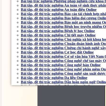
Bài tập trắc nghiệm Phương pháp nghiên cứu khoa 
Bài tập, đề thi trắc nghiệm An toàn vệ sinh thực ph
Bài tập, đề thi trắc nghiệm An toàn điện Online
Bài tập, đề thi trắc nghiệm Báo cáo tài chính hợp nh
Bài tập, đề thi trắc nghiệm Bảo hiểm đại cương Onli
Bài tập, đề thi trắc nghiệm Bảo mật an ninh mạng On
Bài tập, đề thi trắc nghiệm Bệnh học truyền nhiễm O
Bài tập, đề thi trắc nghiệm Bệnh lý học Online
Bài tập, đề thi trắc nghiệm Chi tiết máy Online
Bài tập, đề thi trắc nghiệm Chủ nghĩa xã hội khoa h
Bài tập, đề thi trắc nghiệm Chuẩn đoán hình ảnh On
Bài tập, đề thi trắc nghiệm Chứng chỉ hành nghề xâ
Bài tập, đề thi trắc nghiệm Cơ học đất Online
Bài tập, đề thi trắc nghiệm Cơ sở văn hóa Việt Nam 
Bài tập, đề thi trắc nghiệm Công nghệ chế tạo máy O
Bài tập, đề thi trắc nghiệm Công nghệ hàn Online
Bài tập, đề thi trắc nghiệm Công nghệ phần mềm On
Bài tập, đề thi trắc nghiệm Công nghệ sản xuất dượ
Bài tập, đề thi trắc nghiệm Da liễu Online
Bài tập, đề thi trắc nghiệm Dẫn luận ngôn ngữ Onlin
Bài tập, đề thi trắc nghiệm Dân số học Online
Bài tập, đề thi trắc nghiệm Dịch tễ học Online
Bài tập, đề thi trắc nghiệm Dinh dưỡng học Online
Bài tập, đề thi trắc nghiệm Dược lý Online
Bài tập, đề thi trắc nghiệm Gây mê hồi sức Online