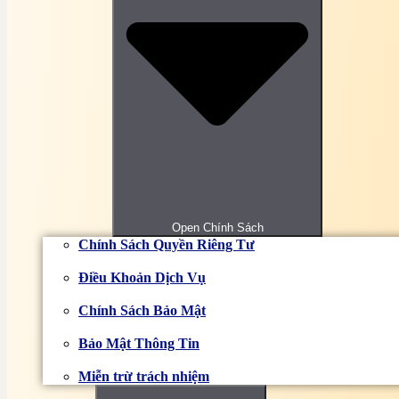
Bài tập, đề thi trắc nghiệm Mô học đại cương Online
Bài tập, đề thi trắc nghiệm Môi trường và con người
Bài tập, đề thi trắc nghiệm Nghiệp vụ ngân hàng Onl
Bài tập, đề thi trắc nghiệm Nghiệp vụ ngoại thương 
Bài tập, đề thi trắc nghiệm Nguyên lý hệ điều hành O
Bài tập, đề thi trắc nghiệm Nguyên lý kế toán Online
Bài tập, đề thi trắc nghiệm Nhi khoa Online
Bài tập, đề thi trắc nghiệm Nội khoa cơ sở Online
Bài tập, đề thi trắc nghiệm Nội ngoại cơ sở Online
Bài tập, đề thi trắc nghiệm Phân tích báo cáo tài chí
Bài tập, đề thi trắc nghiệm Phân tích kinh doanh Onl
Bài tập, đề thi trắc nghiệm Pháp luật kinh tế Online
Bài tập, đề thi trắc nghiệm Pháp luật trong xây dựng
Bài tập, đề thi trắc nghiệm Pháp luật đại cương Onli
Open Chính Sách
Bài tập, đề thi trắc nghiệm Quan hệ công chúng (PR)
Chính Sách Quyền Riêng Tư
Bài tập, đề thi trắc nghiệm Quản lý bán hàng Online
Bài tập, đề thi trắc Nghiệm Quản lý dự án đầu tư
Điều Khoản Dịch Vụ
Bài tập, đề thi trắc nghiệm Quản lý thuế Online
Bài tập, đề thi trắc nghiệm Quản trị chất lượng Onli
Chính Sách Bảo Mật
Bài tập, đề thi trắc nghiệm Quản trị chiến lược Onlin
Bài tập, đề thi trắc nghiệm Quản trị cơ sở dữ liệu
Bảo Mật Thông Tin
Bài tập, đề thi trắc nghiệm Quản trị dịch vụ Online
Bài tập, đề thi trắc nghiệm Quản trị dự án Online
Miễn trừ trách nhiệm
Bài tập, đề thi trắc nghiệm Quản trị học Online
Bài tập, đề thi trắc nghiệm Quản trị kinh doanh quốc