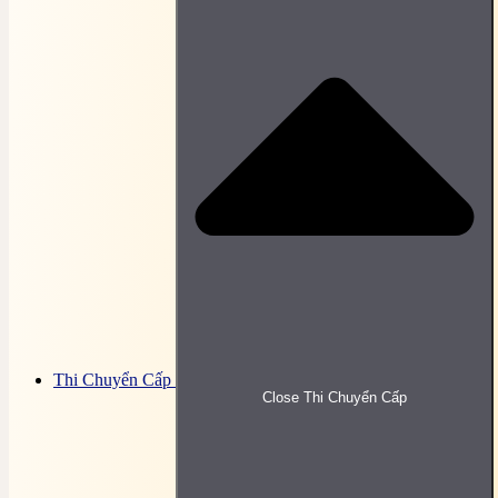
Bài tập, đề thi trắc nghiệm Giải phẫu bệnh Online
Bài tập, đề thi trắc nghiệm Giải phẫu đại cương Onli
Bài tập, đề thi trắc nghiệm Giáo dục học đại cương O
Bài tập, đề thi trắc nghiệm Giáo dục nghề nghiệp On
Bài tập, đề thi trắc nghiệm Giáo dục quốc phòng Onl
Bài tập, đề thi trắc nghiệm Giao tiếp trong kinh doa
Bài tập, đề thi trắc nghiệm Hành vi tổ chức Online
Bài tập, đề thi trắc nghiệm Hệ điều hành Linux Onli
Bài tập, đề thi trắc nghiệm Hệ điều hành Windows O
Bài tập, đề thi trắc nghiệm Hóa lí dược Online
Bài tập, đề thi trắc nghiệm Hóa phân tích Online
Bài tập, đề thi trắc nghiệm Hóa sinh Online
Bài tập, đề thi trắc nghiệm Hóa đại cương Online
Bài tập, đề thi trắc nghiệm Huyết học – Truyền máu 
Bài tập, đề thi trắc nghiệm Kế toán công Online
Bài tập, đề thi trắc nghiệm Kế toán doanh nghiệp On
Bài tập, đề thi trắc nghiệm Kế toán hành chính sự n
Bài tập, đề thi trắc nghiệm Kế toán máy Online
Bài tập, đề thi trắc nghiệm Kế toán quản trị Online
Thi Chuyển Cấp
Bài tập, đề thi trắc nghiệm Kế toán quốc tế Online
Close Thi Chuyển Cấp
Bài tập, đề thi trắc nghiệm Kế toán tài chính Online
Bài tập, đề thi trắc nghiệm Kế toán thuế Online
Bài tập, đề thi trắc nghiệm Khoa học quản lý Online
Bài tập, đề thi trắc nghiệm Kiểm toán căn bản Onlin
Bài tập, đề thi trắc nghiệm Kiến trúc máy tính Onlin