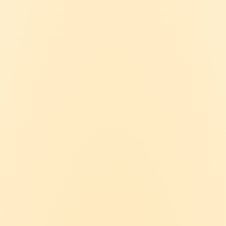
e
nh
ne
động
e