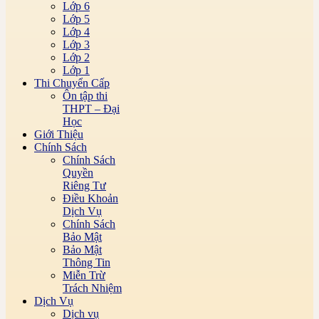
Lớp 6
Bài tập, đề thi trắc nghiệm Vi sinh đại cương Online
Lớp 5
Bài tập, đề thi trắc nghiệm Vi xử lý Online
Lớp 4
Bài tập, đề thi trắc nghiệm Xác suất thống kê
Lớp 3
Online
Lớp 2
Bài tập, đề thi trắc nghiệm Y học cổ truyền Online
Lớp 1
Bài tập, đề thi trắc nghiệm Y sinh học di truyền
Thi Chuyển Cấp
Online
Ôn tập thi
Bài tập, đề thi trắc nghiệm Đại cương y học lao
THPT – Đại
động Online
Học
Bài tập, đề thi trắc nghiệm Đại số tuyến tính Online
Giới Thiệu
Bài tập, đề thi trắc nghiệm Đấu thầu Online
Chính Sách
Bài tập, đề thi trắc nghiệm Địa lý du lịch Việt Nam
Chính Sách
Online
Quyền
Bài tập, đề thi trắc nghiệm Địa lý kinh tế Online
Riêng Tư
Bài tập, đề thi trắc nghiệm Điều dưỡng cơ bản
Điều Khoản
Bài tập, đề thi trắc nghiệm Định giá tài sản Online
Dịch Vụ
Bài tập, đề thi trắc nghiệm Đo lường điện và thiết bị
Chính Sách
đo Online
Bảo Mật
Quản trị nhân lực
Bảo Mật
Trắc nghiệm Kiến trúc máy tính
Thông Tin
Trắc nghiệm Kỹ thuật vi xử lý
Miễn Trừ
Trắc nghiệm Luật kinh doanh
Trách Nhiệm
Trắc nghiệm Luật kinh tế
Dịch Vụ
Trắc Nghiệm Nhập môn Internet và E-learning
Dịch vụ