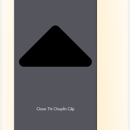
Bài tập, đề thi trắc nghiệm Công nghệ chế tạo máy
Online
Bài tập, đề thi trắc nghiệm Công nghệ hàn Online
Bài tập, đề thi trắc nghiệm Công nghệ phần mềm
Online
Bài tập, đề thi trắc nghiệm Công nghệ sản xuất
dược phẩm
Bài tập, đề thi trắc nghiệm Da liễu Online
Bài tập, đề thi trắc nghiệm Dẫn luận ngôn ngữ
Online
Bài tập, đề thi trắc nghiệm Dân số học Online
Bài tập, đề thi trắc nghiệm Dịch tễ học Online
Bài tập, đề thi trắc nghiệm Dinh dưỡng học Online
Bài tập, đề thi trắc nghiệm Dược lý Online
Bài tập, đề thi trắc nghiệm Gây mê hồi sức Online
Bài tập, đề thi trắc nghiệm Giải phẫu bệnh Online
Bài tập, đề thi trắc nghiệm Giải phẫu đại cương
Online
Bài tập, đề thi trắc nghiệm Giáo dục học đại cương
Online
Bài tập, đề thi trắc nghiệm Giáo dục nghề nghiệp
Close Thi Chuyển Cấp
Online
Bài tập, đề thi trắc nghiệm Giáo dục quốc phòng
Online
Bài tập, đề thi trắc nghiệm Giao tiếp trong kinh