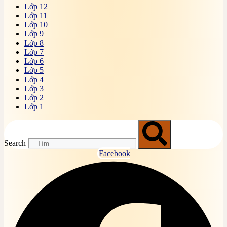
Lớp 12
Online
Lớp 11
Bài tập, đề thi trắc nghiệm Bệnh học truyền nhiễm
Lớp 10
Online
Lớp 9
Bài tập, đề thi trắc nghiệm Bệnh lý học Online
Lớp 8
Bài tập, đề thi trắc nghiệm Chi tiết máy Online
Lớp 7
Bài tập, đề thi trắc nghiệm Chủ nghĩa xã hội khoa
Lớp 6
học Online
Lớp 5
Bài tập, đề thi trắc nghiệm Chuẩn đoán hình ảnh
Lớp 4
Online
Lớp 3
Bài tập, đề thi trắc nghiệm Chứng chỉ hành nghề
Lớp 2
xây dựng
Lớp 1
Bài tập, đề thi trắc nghiệm Cơ học đất Online
Bài tập, đề thi trắc nghiệm Cơ sở văn hóa Việt Nam
Online
Bài tập, đề thi trắc nghiệm Công nghệ chế tạo máy
Search
Online
Facebook
Bài tập, đề thi trắc nghiệm Công nghệ hàn Online
Bài tập, đề thi trắc nghiệm Công nghệ phần mềm
Online
Bài tập, đề thi trắc nghiệm Công nghệ sản xuất
dược phẩm
Bài tập, đề thi trắc nghiệm Da liễu Online
Bài tập, đề thi trắc nghiệm Dẫn luận ngôn ngữ
Online
Bài tập, đề thi trắc nghiệm Dân số học Online