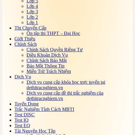
Lớp 5
Online
Lớp 4
Bài tập, đề thi trắc nghiệm Tài chính ngân hàng
Lớp 3
Online
Lớp 2
Bài tập, đề thi trắc Nghiệm Tài chính quốc tế
Lớp 1
Online
Thi Chuyển Cấp
Bài tập, đề thi trắc nghiệm Tài chính tiền tệ Online
Ôn tập thi THPT – Đại Học
Bài tập, đề thi trắc nghiệm Tâm lý học Online
Giới Thiệu
Bài tập, đề thi trắc nghiệm Tâm lý y đức Online
Chính Sách
Bài tập, đề thi trắc nghiệm Thanh toán quốc tế
Chính Sách Quyền Riêng Tư
Online
Điều Khoản Dịch Vụ
Bài tập, đề thi trắc nghiệm Thị trường tài chính
Chính Sách Bảo Mật
Online
Bảo Mật Thông Tin
Bài tập, đề thi trắc nghiệm Thiên văn học Online
Miễn Trừ Trách Nhiệm
Bài tập, đề thi trắc nghiệm Thiết kế cầu đường hầm
Dịch Vụ
giao thông
Dịch vụ cung cấp khóa học trực tuyến tại
Bài tập, đề thi trắc nghiệm Thủ tục hải quan Online
dethitracnghiem.vn
Bài tập, đề thi trắc nghiệm Thương mại quốc tế
Dịch vụ cung cấp đề thi trắc nghiệm của
Online
dethitracnghiem.vn
Bài tập, đề thi trắc nghiệm Thương mại điện tử
Tuyển Dụng
Online
Trắc Nghiệm Tính Cách MBTI
Bài tập, đề thi trắc nghiệm Thủy khí Online
Test DISC
Bài tập, đề thi trắc nghiệm Tín dụng ngân hàng
Test IQ
Online
Test EQ
Bài tập, đề thi trắc nghiệm Tin học nghề phổ thông
Tài Nguyên Học Tập
Online