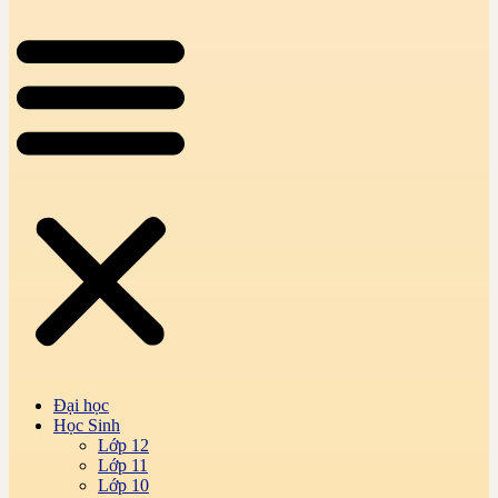
Đại học
Học Sinh
Lớp 12
Lớp 11
Lớp 10