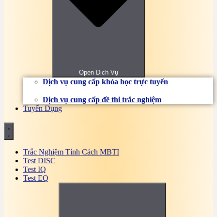
Bài tập, đề thi trắc nghiệm Nghiệp vụ ngân hàng
Online
Bài tập, đề thi trắc nghiệm Nghiệp vụ ngoại thương
Online
Bài tập, đề thi trắc nghiệm Nguyên lý hệ điều hành
Online
Bài tập, đề thi trắc nghiệm Nguyên lý kế toán
Online
Open Dịch Vụ
Bài tập, đề thi trắc nghiệm Nhi khoa Online
Dịch vụ cung cấp khóa học trực tuyến
Bài tập, đề thi trắc nghiệm Nội khoa cơ sở Online
Bài tập, đề thi trắc nghiệm Nội ngoại cơ sở Online
Dịch vụ cung cấp đề thi trắc nghiệm
Bài tập, đề thi trắc nghiệm Phân tích báo cáo tài
Tuyển Dụng
chính
Bài tập, đề thi trắc nghiệm Phân tích kinh doanh
Online
Bài tập, đề thi trắc nghiệm Pháp luật kinh tế Online
Bài tập, đề thi trắc nghiệm Pháp luật trong xây
Trắc Nghiệm Tính Cách MBTI
dựng
Test DISC
Bài tập, đề thi trắc nghiệm Pháp luật đại cương
Test IQ
Online có đáp án
Test EQ
Bài tập, đề thi trắc nghiệm Quan hệ công chúng
(PR)
Bài tập, đề thi trắc nghiệm Quản lý bán hàng
Online