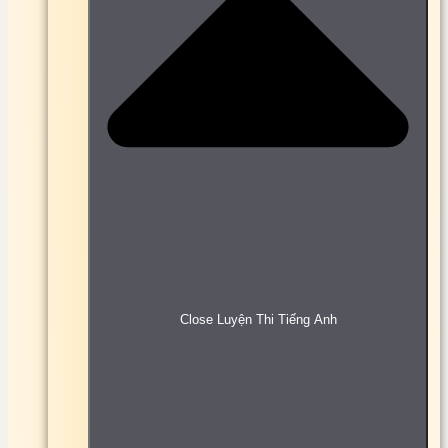
giao thông
Bài tập, đề thi trắc nghiệm Thủ tục hải quan Online
Bài tập, đề thi trắc nghiệm Thương mại quốc tế
Online
Bài tập, đề thi trắc nghiệm Thương mại điện tử
Online
Bài tập, đề thi trắc nghiệm Thủy khí Online
Bài tập, đề thi trắc nghiệm Tín dụng ngân hàng
Online
Bài tập, đề thi trắc nghiệm Tin học nghề phổ thông
Online
Bài tập, đề thi trắc nghiệm Tin học đại cương
Online
Bài tập, đề thi trắc nghiệm Tổ chức và quản lý y tế
Online
Bài tập, đề thi trắc nghiệm Toán cao cấp A1 Online
Bài tập, đề thi trắc nghiệm Toán cao cấp A2 Online
Bài tập, đề thi trắc nghiệm Toán cao cấp C1 Online
Close Luyện Thi Tiếng Anh
Bài tập, đề thi trắc nghiệm Toán cao cấp C2 Online
Bài tập, đề thi trắc nghiệm Toán kinh tế Online
Bài tập, đề thi trắc nghiệm Toán rời rạc Online
Bài tập, đề thi trắc nghiệm Toán tài chính Online
Bài tập, đề thi trắc nghiệm Tổng quát viễn thông
Online
Bài tập, đề thi trắc nghiệm Triết học Mác Lênin