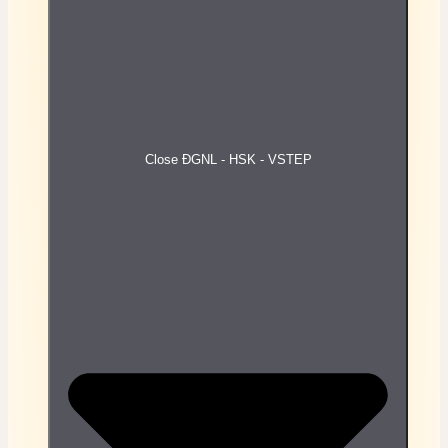
Close ĐGNL - HSK - VSTEP