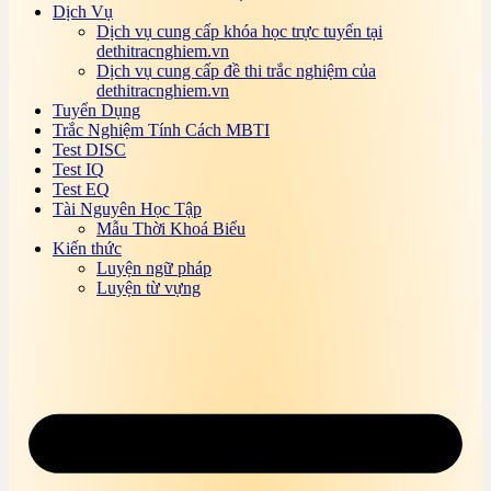
Bài tập, đề thi trắc nghiệm Luật tố tụng dân sự
Dịch Vụ
Online
Dịch vụ cung cấp khóa học trực tuyến tại
Bài tập, đề thi trắc nghiệm Luật đất đai Online
dethitracnghiem.vn
Bài tập, đề thi trắc nghiệm Luật đầu tư Online
Dịch vụ cung cấp đề thi trắc nghiệm của
Bài tập, đề thi trắc nghiệm Lý thuyết điều khiển tự
dethitracnghiem.vn
động
Tuyển Dụng
Bài tập, đề thi trắc nghiệm Mạng không dây Online
Trắc Nghiệm Tính Cách MBTI
Bài tập, đề thi trắc nghiệm Mạng máy tính Online
Test DISC
Bài tập, đề thi trắc nghiệm Marketing căn bản
Test IQ
Online
Test EQ
Bài tập, đề thi trắc nghiệm Miễn dịch học Online
Tài Nguyên Học Tập
Bài tập, đề thi trắc nghiệm Mô học đại cương
Mẫu Thời Khoá Biểu
Online
Kiến thức
Bài tập, đề thi trắc nghiệm Môi trường và con
Luyện ngữ pháp
người Online
Luyện từ vựng
Bài tập, đề thi trắc nghiệm Nghiệp vụ ngân hàng
Online
Bài tập, đề thi trắc nghiệm Nghiệp vụ ngoại thương
Online
Bài tập, đề thi trắc nghiệm Nguyên lý hệ điều hành
Online
Bài tập, đề thi trắc nghiệm Nguyên lý kế toán
Online
Bài tập, đề thi trắc nghiệm Nhi khoa Online
Bài tập, đề thi trắc nghiệm Nội khoa cơ sở Online