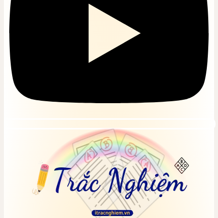
Online
Bài tập, đề thi trắc nghiệm Kinh tế quốc tế Online
Bài tập, đề thi trắc nghiệm Kinh tế vi mô Online
Bài tập, đề thi trắc nghiệm Kinh tế vĩ mô Online
Bài tập, đề thi trắc nghiệm Kỹ năng lãnh đạo
Online
Bài tập, đề thi trắc nghiệm Ký sinh trùng Online
Bài tập, đề thi trắc nghiệm Kỹ thuật an toàn lao
động
Bài tập, đề thi trắc nghiệm Kỹ thuật cảm biến
Online
Bài tập, đề thi trắc nghiệm Kỹ thuật lạnh Online
Bài tập, đề thi trắc nghiệm Kỹ thuật mạch điện tử
Online
Bài tập, đề thi trắc nghiệm Kỹ thuật môi trường
Online
Bài tập, đề thi trắc nghiệm Kỹ thuật nhiệt Online
Bài tập, đề thi trắc nghiệm Kỹ thuật thực phẩm
Online
Bài tập, đề thi trắc nghiệm Kỹ thuật điện Online
Bài tập, đề thi trắc nghiệm Lập trình Java Online
Bài tập, đề thi trắc nghiệm Lịch sử kinh tế quốc
dân
Bài tập, đề thi trắc nghiệm Lịch sử văn minh thế
giới