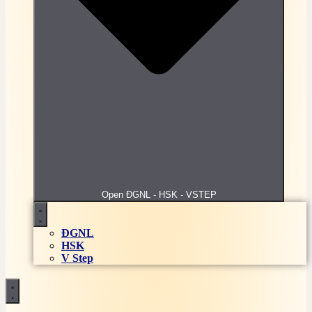
Bài tập trắc nghiệm Chứng khoán và thị trường
chứng khoán
Bài tập trắc nghiệm Lịch sử các học thuyết kinh tế
Open ĐGNL - HSK - VSTEP
Bài tập trắc nghiệm Phương pháp nghiên cứu khoa
học
Bài tập, đề thi trắc nghiệm An toàn vệ sinh thực
ĐGNL
phẩm Online
HSK
Bài tập, đề thi trắc nghiệm An toàn điện Online
V Step
Bài tập, đề thi trắc nghiệm Báo cáo tài chính hợp
nhất
Bài tập, đề thi trắc nghiệm Bảo hiểm đại cương
Online
Bài tập, đề thi trắc nghiệm Bảo mật an ninh mạng