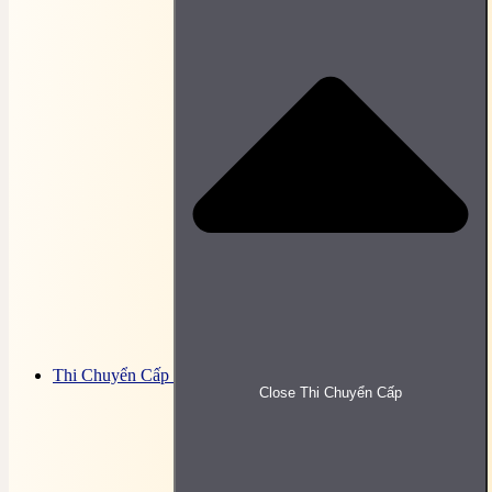
Bài tập, đề thi trắc nghiệm Giải phẫu bệnh Online
Bài tập, đề thi trắc nghiệm Giải phẫu đại cương Onli
Bài tập, đề thi trắc nghiệm Giáo dục học đại cương O
Bài tập, đề thi trắc nghiệm Giáo dục nghề nghiệp On
Bài tập, đề thi trắc nghiệm Giáo dục quốc phòng Onl
Bài tập, đề thi trắc nghiệm Giao tiếp trong kinh doa
Bài tập, đề thi trắc nghiệm Hành vi tổ chức Online
Bài tập, đề thi trắc nghiệm Hệ điều hành Linux Onli
Bài tập, đề thi trắc nghiệm Hệ điều hành Windows O
Bài tập, đề thi trắc nghiệm Hóa lí dược Online
Bài tập, đề thi trắc nghiệm Hóa phân tích Online
Bài tập, đề thi trắc nghiệm Hóa sinh Online
Bài tập, đề thi trắc nghiệm Hóa đại cương Online
Bài tập, đề thi trắc nghiệm Huyết học – Truyền máu 
Bài tập, đề thi trắc nghiệm Kế toán công Online
Bài tập, đề thi trắc nghiệm Kế toán doanh nghiệp On
Bài tập, đề thi trắc nghiệm Kế toán hành chính sự n
Bài tập, đề thi trắc nghiệm Kế toán máy Online
Bài tập, đề thi trắc nghiệm Kế toán quản trị Online
Thi Chuyển Cấp
Bài tập, đề thi trắc nghiệm Kế toán quốc tế Online
Close Thi Chuyển Cấp
Bài tập, đề thi trắc nghiệm Kế toán tài chính Online
Bài tập, đề thi trắc nghiệm Kế toán thuế Online
Bài tập, đề thi trắc nghiệm Khoa học quản lý Online
Bài tập, đề thi trắc nghiệm Kiểm toán căn bản Onlin
Bài tập, đề thi trắc nghiệm Kiến trúc máy tính Onlin