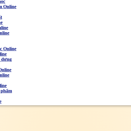
học
ẩm Online
ất
ne
line
nline
ọc Online
line
y dựng
Online
nline
line
c phẩm
e