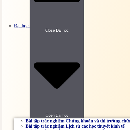
Đại học
Close Đại học
Open Đại học
Bài tập trắc nghiệm Chứng khoán và thị trường ch
Bài tập trắc nghiệm Lịch sử các học thuyết kinh tế