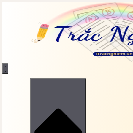
Chuyển
đến
nội
dung