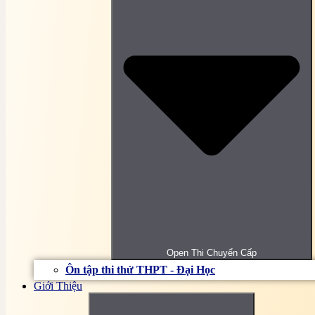
Bài tập, đề thi trắc nghiệm Kinh tế chính trị Online
Bài tập, đề thi trắc nghiệm Kinh tế học đại cương On
Bài tập, đề thi trắc nghiệm Kinh tế lượng Online
Bài tập, đề thi trắc nghiệm Kinh tế môi trường Onlin
Bài tập, đề thi trắc nghiệm Kinh tế phát triển Online
Bài tập, đề thi trắc nghiệm Kinh tế quốc tế Online
Bài tập, đề thi trắc nghiệm Kinh tế vi mô Online
Bài tập, đề thi trắc nghiệm Kinh tế vĩ mô Online
Bài tập, đề thi trắc nghiệm Kỹ năng lãnh đạo Online
Bài tập, đề thi trắc nghiệm Ký sinh trùng Online
Bài tập, đề thi trắc nghiệm Kỹ thuật an toàn lao độn
Bài tập, đề thi trắc nghiệm Kỹ thuật cảm biến Online
Bài tập, đề thi trắc nghiệm Kỹ thuật lạnh Online
Bài tập, đề thi trắc nghiệm Kỹ thuật mạch điện tử On
Bài tập, đề thi trắc nghiệm Kỹ thuật môi trường Onl
Bài tập, đề thi trắc nghiệm Kỹ thuật nhiệt Online
Bài tập, đề thi trắc nghiệm Kỹ thuật thực phẩm Onli
Bài tập, đề thi trắc nghiệm Kỹ thuật điện Online
Bài tập, đề thi trắc nghiệm Lập trình Java Online
Bài tập, đề thi trắc nghiệm Lịch sử kinh tế quốc dân
Open Thi Chuyển Cấp
Bài tập, đề thi trắc nghiệm Lịch sử văn minh thế giới
Ôn tập thi thử THPT - Đại Học
Bài tập, đề thi trắc nghiệm Lịch sử Đảng Online Có 
Bài tập, đề thi trắc nghiệm Linh kiện điện tử Online
Giới Thiệu
Bài tập, đề thi trắc nghiệm Logic học Online
Bài tập, đề thi trắc nghiệm Luật an sinh xã hội Onlin