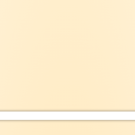
line
e
g
line
ine
ne
đáp án
e