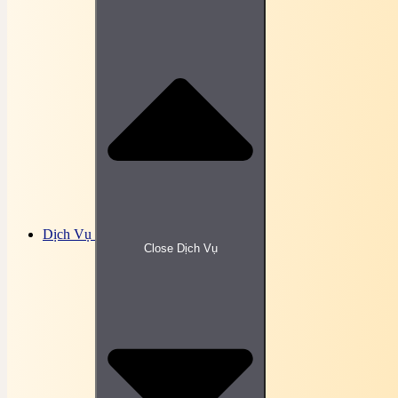
Bài tập, đề thi trắc nghiệm Quản trị logistics Online
Bài tập, đề thi trắc nghiệm Quản trị mạng Online
Bài tập, đề thi trắc nghiệm Quản trị marketing Onlin
Bài tập, đề thi trắc nghiệm Quản trị nguồn nhân lực
Bài tập, đề thi trắc nghiệm Quản trị sản xuất Online
Bài tập, đề thi trắc nghiệm Quản trị tài chính Online
Bài tập, đề thi trắc nghiệm Quản trị thương mại Onl
Bài tập, đề thi trắc nghiệm Quản trị văn phòng Onli
Bài tập, đề thi trắc nghiệm Quản trị xuất nhập khẩu
Bài tập, đề thi trắc nghiệm Răng – Hàm – Mặt Onlin
Bài tập, đề thi trắc nghiệm Sinh học đại cương Onlin
Bài tập, đề thi trắc nghiệm Sinh lý học Online
Bài tập, đề thi trắc nghiệm SPSS Online
Bài tập, đề thi trắc nghiệm Tai – Mũi – Họng Online
Dịch Vụ
Bài tập, đề thi trắc nghiệm Tài chính công Online
Close Dịch Vụ
Bài tập, đề thi trắc nghiệm Tài chính doanh nghiệp 
Bài tập, đề thi trắc nghiệm Tài chính ngân hàng Onl
Bài tập, đề thi trắc Nghiệm Tài chính quốc tế Online
Bài tập, đề thi trắc nghiệm Tài chính tiền tệ Online
Bài tập, đề thi trắc nghiệm Tâm lý học Online
Bài tập, đề thi trắc nghiệm Tâm lý y đức Online
Bài tập, đề thi trắc nghiệm Thanh toán quốc tế Onlin
Bài tập, đề thi trắc nghiệm Thị trường tài chính Onli
Bài tập, đề thi trắc nghiệm Thiên văn học Online
Bài tập, đề thi trắc nghiệm Thiết kế cầu đường hầm 