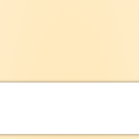
 Online
ine
Online
nline
nh
ine
ne có đáp án
ne
e
 tế