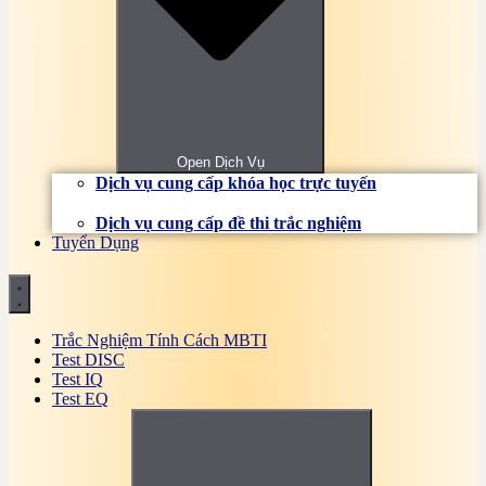
Bài tập, đề thi trắc nghiệm Nghiệp vụ ngân hàng
Online
Bài tập, đề thi trắc nghiệm Nghiệp vụ ngoại thương
Online
Bài tập, đề thi trắc nghiệm Nguyên lý hệ điều hành
Online
Bài tập, đề thi trắc nghiệm Nguyên lý kế toán
Online
Open Dịch Vụ
Bài tập, đề thi trắc nghiệm Nhi khoa Online
Dịch vụ cung cấp khóa học trực tuyến
Bài tập, đề thi trắc nghiệm Nội khoa cơ sở Online
Bài tập, đề thi trắc nghiệm Nội ngoại cơ sở Online
Dịch vụ cung cấp đề thi trắc nghiệm
Bài tập, đề thi trắc nghiệm Phân tích báo cáo tài
Tuyển Dụng
chính
Bài tập, đề thi trắc nghiệm Phân tích kinh doanh
Online
Bài tập, đề thi trắc nghiệm Pháp luật kinh tế Online
Bài tập, đề thi trắc nghiệm Pháp luật trong xây
Trắc Nghiệm Tính Cách MBTI
dựng
Test DISC
Bài tập, đề thi trắc nghiệm Pháp luật đại cương
Test IQ
Online có đáp án
Test EQ
Bài tập, đề thi trắc nghiệm Quan hệ công chúng
(PR)
Bài tập, đề thi trắc nghiệm Quản lý bán hàng
Online