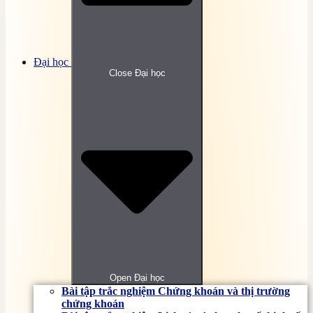
Đại học
Close Đại học
Open Đại học
Bài tập trắc nghiệm Chứng khoán và thị trường
chứng khoán