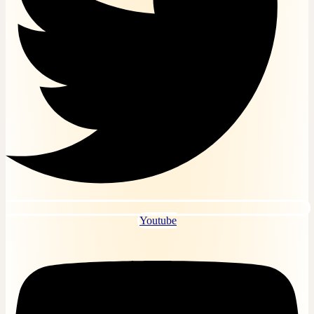
Bài tập, đề thi trắc nghiệm Huyết học – Truyền
máu Online
Bài tập, đề thi trắc nghiệm Kế toán công Online
Bài tập, đề thi trắc nghiệm Kế toán doanh nghiệp
Online
Bài tập, đề thi trắc nghiệm Kế toán hành chính sự
nghiệp
Bài tập, đề thi trắc nghiệm Kế toán máy Online
Bài tập, đề thi trắc nghiệm Kế toán quản trị Online
Bài tập, đề thi trắc nghiệm Kế toán quốc tế Online
Bài tập, đề thi trắc nghiệm Kế toán tài chính Online
Bài tập, đề thi trắc nghiệm Kế toán thuế Online
Bài tập, đề thi trắc nghiệm Khoa học quản lý
Online
Bài tập, đề thi trắc nghiệm Kiểm toán căn bản
Online
Bài tập, đề thi trắc nghiệm Kiến trúc máy tính
Online
Youtube
Bài tập, đề thi trắc nghiệm Kinh tế chính trị Online
Bài tập, đề thi trắc nghiệm Kinh tế học đại cương
Online
Bài tập, đề thi trắc nghiệm Kinh tế lượng Online
Bài tập, đề thi trắc nghiệm Kinh tế môi trường
Online
Bài tập, đề thi trắc nghiệm Kinh tế phát triển