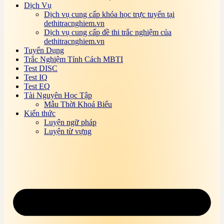
Bài tập, đề thi trắc nghiệm Luật tố tụng dân sự
Dịch Vụ
Online
Dịch vụ cung cấp khóa học trực tuyến tại
Bài tập, đề thi trắc nghiệm Luật đất đai Online
dethitracnghiem.vn
Bài tập, đề thi trắc nghiệm Luật đầu tư Online
Dịch vụ cung cấp đề thi trắc nghiệm của
Bài tập, đề thi trắc nghiệm Lý thuyết điều khiển tự
dethitracnghiem.vn
động
Tuyển Dụng
Bài tập, đề thi trắc nghiệm Mạng không dây Online
Trắc Nghiệm Tính Cách MBTI
Bài tập, đề thi trắc nghiệm Mạng máy tính Online
Test DISC
Bài tập, đề thi trắc nghiệm Marketing căn bản
Test IQ
Online
Test EQ
Bài tập, đề thi trắc nghiệm Miễn dịch học Online
Tài Nguyên Học Tập
Bài tập, đề thi trắc nghiệm Mô học đại cương
Mẫu Thời Khoá Biểu
Online
Kiến thức
Bài tập, đề thi trắc nghiệm Môi trường và con
Luyện ngữ pháp
người Online
Luyện từ vựng
Bài tập, đề thi trắc nghiệm Nghiệp vụ ngân hàng
Online
Bài tập, đề thi trắc nghiệm Nghiệp vụ ngoại thương
Online
Bài tập, đề thi trắc nghiệm Nguyên lý hệ điều hành
Online
Bài tập, đề thi trắc nghiệm Nguyên lý kế toán
Online
Bài tập, đề thi trắc nghiệm Nhi khoa Online
Bài tập, đề thi trắc nghiệm Nội khoa cơ sở Online