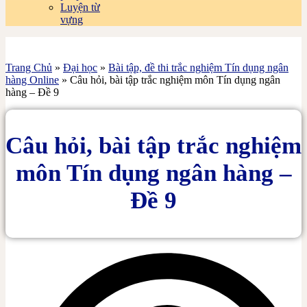
Luyện từ
vựng
Trang Chủ
»
Đại học
»
Bài tập, đề thi trắc nghiệm Tín dụng ngân
hàng Online
»
Câu hỏi, bài tập trắc nghiệm môn Tín dụng ngân
hàng – Đề 9
Câu hỏi, bài tập trắc nghiệm
môn Tín dụng ngân hàng –
Đề 9