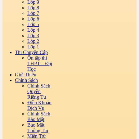
Lớp 9
Lớp 8
Lớp 7
Lớp 6
Lớp 5
Lớp 4
Lớp 3
Lớp 2
Lớp 1
Thi Chuyển Cấp
Ôn tập thi
THPT – Đại
Học
Giới Thiệu
Chính Sách
Chính Sách
Quyền
Riêng Tư
Điều Khoản
Dịch Vụ
Chính Sách
Bảo Mật
Bảo Mật
Thông Tin
Miễn Trừ