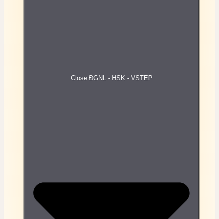
Close ĐGNL - HSK - VSTEP