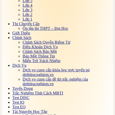
Lớp 5
Online
Lớp 4
Bài tập, đề thi trắc nghiệm Tài chính ngân hàng
Lớp 3
Online
Lớp 2
Bài tập, đề thi trắc Nghiệm Tài chính quốc tế
Lớp 1
Online
Thi Chuyển Cấp
Bài tập, đề thi trắc nghiệm Tài chính tiền tệ Online
Ôn tập thi THPT – Đại Học
Bài tập, đề thi trắc nghiệm Tâm lý học Online
Giới Thiệu
Bài tập, đề thi trắc nghiệm Tâm lý y đức Online
Chính Sách
Bài tập, đề thi trắc nghiệm Thanh toán quốc tế
Chính Sách Quyền Riêng Tư
Online
Điều Khoản Dịch Vụ
Bài tập, đề thi trắc nghiệm Thị trường tài chính
Chính Sách Bảo Mật
Online
Bảo Mật Thông Tin
Bài tập, đề thi trắc nghiệm Thiên văn học Online
Miễn Trừ Trách Nhiệm
Bài tập, đề thi trắc nghiệm Thiết kế cầu đường hầm
Dịch Vụ
giao thông
Dịch vụ cung cấp khóa học trực tuyến tại
Bài tập, đề thi trắc nghiệm Thủ tục hải quan Online
dethitracnghiem.vn
Bài tập, đề thi trắc nghiệm Thương mại quốc tế
Dịch vụ cung cấp đề thi trắc nghiệm của
Online
dethitracnghiem.vn
Bài tập, đề thi trắc nghiệm Thương mại điện tử
Tuyển Dụng
Online
Trắc Nghiệm Tính Cách MBTI
Bài tập, đề thi trắc nghiệm Thủy khí Online
Test DISC
Bài tập, đề thi trắc nghiệm Tín dụng ngân hàng
Test IQ
Online
Test EQ
Bài tập, đề thi trắc nghiệm Tin học nghề phổ thông
Tài Nguyên Học Tập
Online