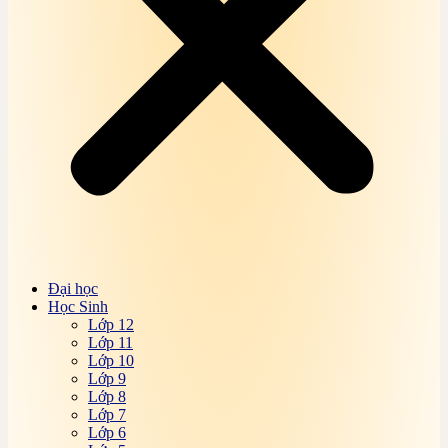
quốc tế
Bài tập, đề thi trắc nghiệm Quản trị logistics Online
Bài tập, đề thi trắc nghiệm Quản trị mạng Online
Bài tập, đề thi trắc nghiệm Quản trị marketing
Online
Bài tập, đề thi trắc nghiệm Quản trị nguồn nhân
lực
Bài tập, đề thi trắc nghiệm Quản trị sản xuất Online
Bài tập, đề thi trắc nghiệm Quản trị tài chính
Online
Bài tập, đề thi trắc nghiệm Quản trị thương mại
Online
Bài tập, đề thi trắc nghiệm Quản trị văn phòng
Online
Bài tập, đề thi trắc nghiệm Quản trị xuất nhập
khẩu Online
Đại học
Bài tập, đề thi trắc nghiệm Răng – Hàm – Mặt
Học Sinh
Online
Lớp 12
Bài tập, đề thi trắc nghiệm Sinh học đại cương
Lớp 11
Online
Lớp 10
Bài tập, đề thi trắc nghiệm Sinh lý học Online
Lớp 9
Bài tập, đề thi trắc nghiệm SPSS Online
Lớp 8
Bài tập, đề thi trắc nghiệm Tai – Mũi – Họng Online
Lớp 7
Bài tập, đề thi trắc nghiệm Tài chính công Online
Lớp 6
Bài tập, đề thi trắc nghiệm Tài chính doanh nghiệp