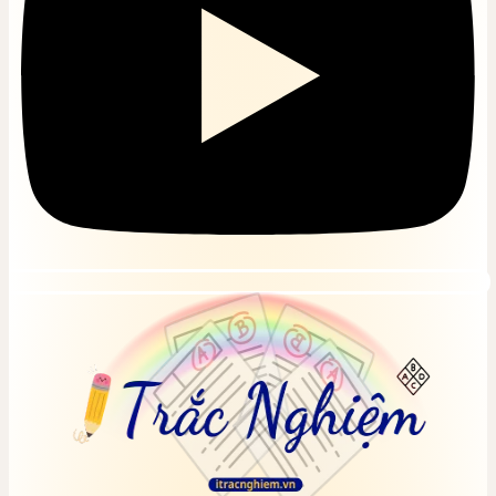
Online
Bài tập, đề thi trắc nghiệm Kinh tế quốc tế Online
Bài tập, đề thi trắc nghiệm Kinh tế vi mô Online
Bài tập, đề thi trắc nghiệm Kinh tế vĩ mô Online
Bài tập, đề thi trắc nghiệm Kỹ năng lãnh đạo
Online
Bài tập, đề thi trắc nghiệm Ký sinh trùng Online
Bài tập, đề thi trắc nghiệm Kỹ thuật an toàn lao
động
Bài tập, đề thi trắc nghiệm Kỹ thuật cảm biến
Online
Bài tập, đề thi trắc nghiệm Kỹ thuật lạnh Online
Bài tập, đề thi trắc nghiệm Kỹ thuật mạch điện tử
Online
Bài tập, đề thi trắc nghiệm Kỹ thuật môi trường
Online
Bài tập, đề thi trắc nghiệm Kỹ thuật nhiệt Online
Bài tập, đề thi trắc nghiệm Kỹ thuật thực phẩm
Online
Bài tập, đề thi trắc nghiệm Kỹ thuật điện Online
Bài tập, đề thi trắc nghiệm Lập trình Java Online
Bài tập, đề thi trắc nghiệm Lịch sử kinh tế quốc
dân
Bài tập, đề thi trắc nghiệm Lịch sử văn minh thế
giới