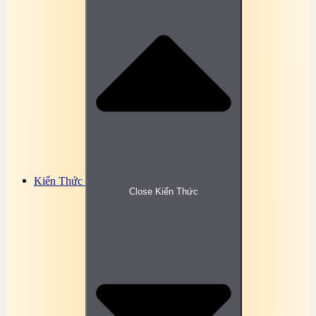
Bài tập, đề thi trắc Nghiệm Quản lý dự án đầu tư
Bài tập, đề thi trắc nghiệm Quản lý thuế Online
Bài tập, đề thi trắc nghiệm Quản trị chất lượng
Online
Bài tập, đề thi trắc nghiệm Quản trị chiến lược
Online
Bài tập, đề thi trắc nghiệm Quản trị cơ sở dữ liệu
Bài tập, đề thi trắc nghiệm Quản trị dịch vụ Online
Bài tập, đề thi trắc nghiệm Quản trị dự án Online
Bài tập, đề thi trắc nghiệm Quản trị học Online
Bài tập, đề thi trắc nghiệm Quản trị kinh doanh
quốc tế
Bài tập, đề thi trắc nghiệm Quản trị logistics Online
Bài tập, đề thi trắc nghiệm Quản trị mạng Online
Bài tập, đề thi trắc nghiệm Quản trị marketing
Kiến Thức
Online
Close Kiến Thức
Bài tập, đề thi trắc nghiệm Quản trị nguồn nhân
lực
Bài tập, đề thi trắc nghiệm Quản trị sản xuất Online
Bài tập, đề thi trắc nghiệm Quản trị tài chính
Online
Bài tập, đề thi trắc nghiệm Quản trị thương mại
Online
Bài tập, đề thi trắc nghiệm Quản trị văn phòng
Online