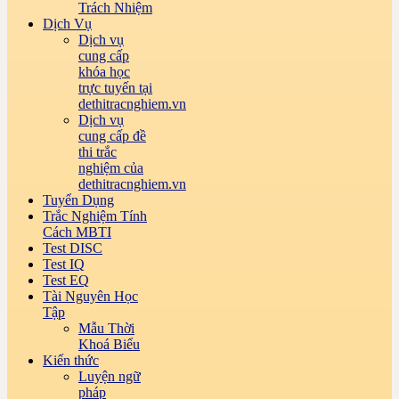
Trách Nhiệm
Dịch Vụ
Dịch vụ
cung cấp
khóa học
trực tuyến tại
dethitracnghiem.vn
Dịch vụ
cung cấp đề
thi trắc
nghiệm của
dethitracnghiem.vn
Tuyển Dụng
Trắc Nghiệm Tính
Cách MBTI
Test DISC
Test IQ
Test EQ
Tài Nguyên Học
Tập
Mẫu Thời
Khoá Biểu
Kiến thức
Luyện ngữ
pháp