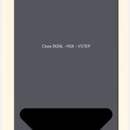
Close ĐGNL - HSK - VSTEP