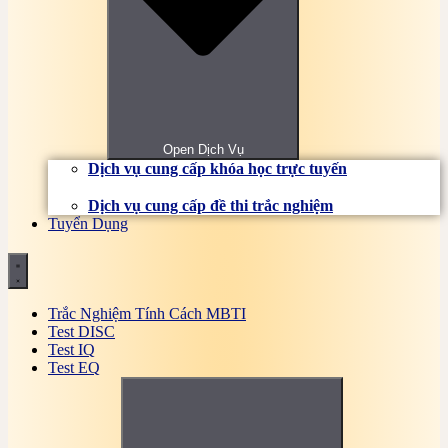
Bài tập, đề thi trắc nghiệm Nghiệp vụ ngân hàng
Online
Bài tập, đề thi trắc nghiệm Nghiệp vụ ngoại thương
Online
Bài tập, đề thi trắc nghiệm Nguyên lý hệ điều hành
Online
Bài tập, đề thi trắc nghiệm Nguyên lý kế toán
Online
Open Dịch Vụ
Bài tập, đề thi trắc nghiệm Nhi khoa Online
Dịch vụ cung cấp khóa học trực tuyến
Bài tập, đề thi trắc nghiệm Nội khoa cơ sở Online
Bài tập, đề thi trắc nghiệm Nội ngoại cơ sở Online
Dịch vụ cung cấp đề thi trắc nghiệm
Bài tập, đề thi trắc nghiệm Phân tích báo cáo tài
Tuyển Dụng
chính
Bài tập, đề thi trắc nghiệm Phân tích kinh doanh
Online
Bài tập, đề thi trắc nghiệm Pháp luật kinh tế Online
Bài tập, đề thi trắc nghiệm Pháp luật trong xây
Trắc Nghiệm Tính Cách MBTI
dựng
Test DISC
Bài tập, đề thi trắc nghiệm Pháp luật đại cương
Test IQ
Online có đáp án
Test EQ
Bài tập, đề thi trắc nghiệm Quan hệ công chúng
(PR)
Bài tập, đề thi trắc nghiệm Quản lý bán hàng
Online