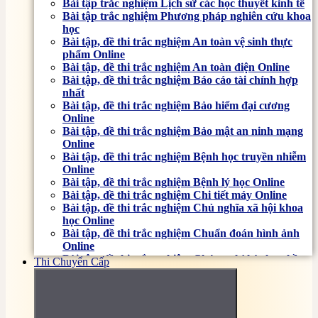
Bài tập trắc nghiệm Lịch sử các học thuyết kinh tế
Bài tập trắc nghiệm Phương pháp nghiên cứu khoa
học
Bài tập, đề thi trắc nghiệm An toàn vệ sinh thực
phẩm Online
Bài tập, đề thi trắc nghiệm An toàn điện Online
Bài tập, đề thi trắc nghiệm Báo cáo tài chính hợp
nhất
Bài tập, đề thi trắc nghiệm Bảo hiểm đại cương
Online
Bài tập, đề thi trắc nghiệm Bảo mật an ninh mạng
Online
Bài tập, đề thi trắc nghiệm Bệnh học truyền nhiễm
Online
Bài tập, đề thi trắc nghiệm Bệnh lý học Online
Bài tập, đề thi trắc nghiệm Chi tiết máy Online
Bài tập, đề thi trắc nghiệm Chủ nghĩa xã hội khoa
học Online
Bài tập, đề thi trắc nghiệm Chuẩn đoán hình ảnh
Online
Bài tập, đề thi trắc nghiệm Chứng chỉ hành nghề
Thi Chuyển Cấp
xây dựng
Bài tập, đề thi trắc nghiệm Cơ học đất Online
Bài tập, đề thi trắc nghiệm Cơ sở văn hóa Việt Nam
Online