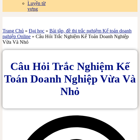
Luyện từ
vựng
Trang Chủ
»
Đại học
»
Bài tập, đề thi trắc nghiệm Kế toán doanh
nghiệp Online
»
Câu Hỏi Trắc Nghiệm Kế Toán Doanh Nghiệp
Vừa Và Nhỏ
Câu Hỏi Trắc Nghiệm Kế
Toán Doanh Nghiệp Vừa Và
Nhỏ