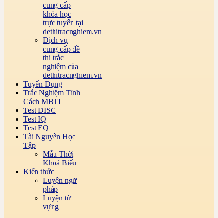
Trắc Nghiệm Quản Trị mạng
cung cấp
Trắc nghiệm Quản trị nhân lực
khóa học
Trắc nghiệm quảng quý nguồn lực
trực tuyến tại
Trắc Nghiệm Tâm lý học lứa tuổi và tâm lý học sư
dethitracnghiem.vn
phạm
Dịch vụ
Trắc nghiệm Tin học nghề phổ thông
cung cấp đề
Trắc Nghiệm Đường lối cách mạng của Đảng Cộng
thi trắc
sản Việt Nam
nghiệm của
dethitracnghiem.vn
Tuyển Dụng
Trắc Nghiệm Tính
Cách MBTI
Test DISC
Test IQ
Test EQ
Tài Nguyên Học
Tập
Mẫu Thời
Khoá Biểu
Kiến thức
Luyện ngữ
pháp
Luyện từ
vựng