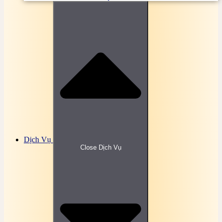
Bài tập, đề thi trắc nghiệm Luật hình sự Online
Bài tập, đề thi trắc Nghiệm Luật hôn nhân và gia
đình
Bài tập, đề thi trắc nghiệm Luật kinh doanh Online
Bài tập, đề thi trắc nghiệm Luật kinh tế Online
Bài tập, đề thi trắc nghiệm Luật lao động Online
Bài tập, đề thi trắc nghiệm Luật môi trường Online
Bài tập, đề thi trắc nghiệm Luật ngân hàng Online
Bài tập, đề thi trắc nghiệm Luật so sánh Online
Bài tập, đề thi trắc nghiệm Luật tài chính Online
Bài tập, đề thi trắc nghiệm Luật tố tụng dân sự
Online
Bài tập, đề thi trắc nghiệm Luật đất đai Online
Bài tập, đề thi trắc nghiệm Luật đầu tư Online
Bài tập, đề thi trắc nghiệm Lý thuyết điều khiển tự
Dịch Vụ
động
Close Dịch Vụ
Bài tập, đề thi trắc nghiệm Mạng không dây Online
Bài tập, đề thi trắc nghiệm Mạng máy tính Online
Bài tập, đề thi trắc nghiệm Marketing căn bản
Online
Bài tập, đề thi trắc nghiệm Miễn dịch học Online
Bài tập, đề thi trắc nghiệm Mô học đại cương
Online
Bài tập, đề thi trắc nghiệm Môi trường và con
người Online