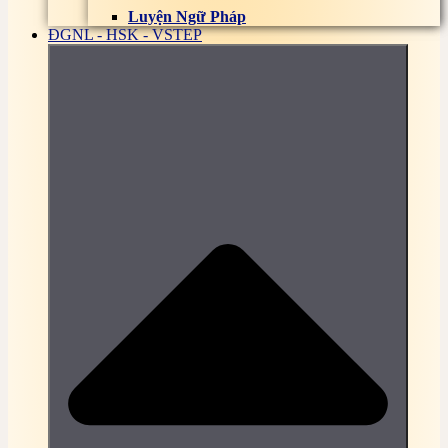
Bài tập, đề thi trắc nghiệm Điều dưỡng cơ bản
Luyện Ngữ Pháp
Bài tập, đề thi trắc nghiệm Định giá tài sản Online
ĐGNL - HSK - VSTEP
Bài tập, đề thi trắc nghiệm Đo lường điện và thiết bị
đo Online
Quản trị nhân lực
Trắc nghiệm Kiến trúc máy tính
Trắc nghiệm Kỹ thuật vi xử lý
Trắc nghiệm Luật kinh doanh
Trắc nghiệm Luật kinh tế
Trắc Nghiệm Nhập môn Internet và E-learning
Trắc Nghiệm Quản Trị mạng
Trắc nghiệm Quản trị nhân lực
Trắc nghiệm quảng quý nguồn lực
Trắc Nghiệm Tâm lý học lứa tuổi và tâm lý học sư
phạm
Trắc nghiệm Tin học nghề phổ thông
Trắc Nghiệm Đường lối cách mạng của Đảng Cộng
sản Việt Nam