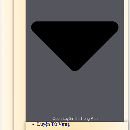
Online
Bài tập, đề thi trắc nghiệm Truyền số liệu Online
1000 + Bài tập, đề thi trắc nghiệm Tư tưởng Hồ Chí
Minh Online Có Đáp Án
Bài tập, đề thi Trắc Nghiệm Vật liệu cơ khí Online
Bài tập, đề thi trắc nghiệm Vật liệu kỹ thuật Online
Bài tập, đề thi trắc nghiệm Vật liệu điện Online
Bài tập, đề thi trắc nghiệm Vật lý đại cương Online
Bài tập, đề thi trắc nghiệm Vi sinh thực phẩm
Online
Bài tập, đề thi trắc nghiệm Vi sinh vật Online
Bài tập, đề thi trắc nghiệm Vi sinh đại cương Online
Bài tập, đề thi trắc nghiệm Vi xử lý Online
Bài tập, đề thi trắc nghiệm Xác suất thống kê
Online
Bài tập, đề thi trắc nghiệm Y học cổ truyền Online
Bài tập, đề thi trắc nghiệm Y sinh học di truyền
Online
Bài tập, đề thi trắc nghiệm Đại cương y học lao
động Online
Bài tập, đề thi trắc nghiệm Đại số tuyến tính Online
Bài tập, đề thi trắc nghiệm Đấu thầu Online
Bài tập, đề thi trắc nghiệm Địa lý du lịch Việt Nam
Open Luyện Thi Tiếng Anh
Online
Luyện Từ Vựng
Bài tập, đề thi trắc nghiệm Địa lý kinh tế Online