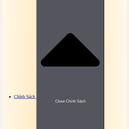
Online
Bài tập, đề thi trắc nghiệm Kiến trúc máy tính
Online
Bài tập, đề thi trắc nghiệm Kinh tế chính trị Online
Bài tập, đề thi trắc nghiệm Kinh tế học đại cương
Online
Bài tập, đề thi trắc nghiệm Kinh tế lượng Online
Bài tập, đề thi trắc nghiệm Kinh tế môi trường
Online
Bài tập, đề thi trắc nghiệm Kinh tế phát triển
Online
Bài tập, đề thi trắc nghiệm Kinh tế quốc tế Online
Bài tập, đề thi trắc nghiệm Kinh tế vi mô Online
Bài tập, đề thi trắc nghiệm Kinh tế vĩ mô Online
Bài tập, đề thi trắc nghiệm Kỹ năng lãnh đạo
Online
Bài tập, đề thi trắc nghiệm Ký sinh trùng Online
Bài tập, đề thi trắc nghiệm Kỹ thuật an toàn lao
động
Chính Sách
Bài tập, đề thi trắc nghiệm Kỹ thuật cảm biến
Close Chính Sách
Online
Bài tập, đề thi trắc nghiệm Kỹ thuật lạnh Online
Bài tập, đề thi trắc nghiệm Kỹ thuật mạch điện tử
Online
Bài tập, đề thi trắc nghiệm Kỹ thuật môi trường