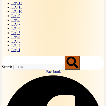
Lớp 12
Online
Lớp 11
Bài tập, đề thi trắc nghiệm Bệnh học truyền nhiễm
Lớp 10
Online
Lớp 9
Bài tập, đề thi trắc nghiệm Bệnh lý học Online
Lớp 8
Bài tập, đề thi trắc nghiệm Chi tiết máy Online
Lớp 7
Bài tập, đề thi trắc nghiệm Chủ nghĩa xã hội khoa
Lớp 6
học Online
Lớp 5
Bài tập, đề thi trắc nghiệm Chuẩn đoán hình ảnh
Lớp 4
Online
Lớp 3
Bài tập, đề thi trắc nghiệm Chứng chỉ hành nghề
Lớp 2
xây dựng
Lớp 1
Bài tập, đề thi trắc nghiệm Cơ học đất Online
Bài tập, đề thi trắc nghiệm Cơ sở văn hóa Việt Nam
Online
Bài tập, đề thi trắc nghiệm Công nghệ chế tạo máy
Search
Online
Facebook
Bài tập, đề thi trắc nghiệm Công nghệ hàn Online
Bài tập, đề thi trắc nghiệm Công nghệ phần mềm
Online
Bài tập, đề thi trắc nghiệm Công nghệ sản xuất
dược phẩm
Bài tập, đề thi trắc nghiệm Da liễu Online
Bài tập, đề thi trắc nghiệm Dẫn luận ngôn ngữ
Online
Bài tập, đề thi trắc nghiệm Dân số học Online