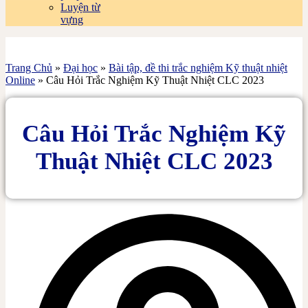
Luyện từ
vựng
Trang Chủ
»
Đại học
»
Bài tập, đề thi trắc nghiệm Kỹ thuật nhiệt
Online
»
Câu Hỏi Trắc Nghiệm Kỹ Thuật Nhiệt CLC 2023
Câu Hỏi Trắc Nghiệm Kỹ
Thuật Nhiệt CLC 2023