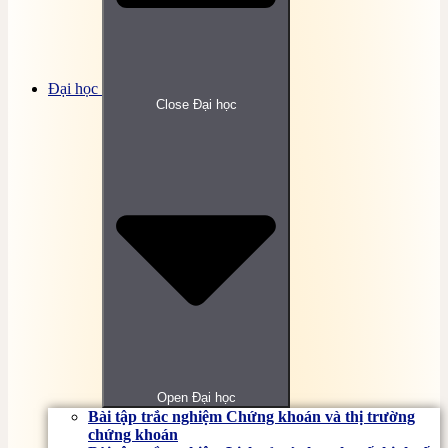
Đại học
Close Đại học
Open Đại học
Bài tập trắc nghiệm Chứng khoán và thị trường
chứng khoán