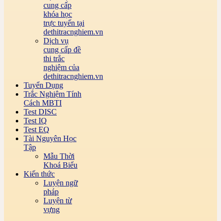
Trắc Nghiệm Quản Trị mạng
cung cấp
Trắc nghiệm Quản trị nhân lực
khóa học
Trắc nghiệm quảng quý nguồn lực
trực tuyến tại
Trắc Nghiệm Tâm lý học lứa tuổi và tâm lý học sư
dethitracnghiem.vn
phạm
Dịch vụ
Trắc nghiệm Tin học nghề phổ thông
cung cấp đề
Trắc Nghiệm Đường lối cách mạng của Đảng Cộng
thi trắc
sản Việt Nam
nghiệm của
dethitracnghiem.vn
Tuyển Dụng
Trắc Nghiệm Tính
Cách MBTI
Test DISC
Test IQ
Test EQ
Tài Nguyên Học
Tập
Mẫu Thời
Khoá Biểu
Kiến thức
Luyện ngữ
pháp
Luyện từ
vựng