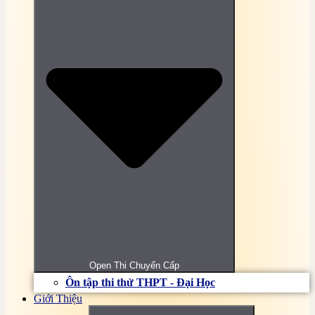
doanh
Bài tập, đề thi trắc nghiệm Hành vi tổ chức Online
Bài tập, đề thi trắc nghiệm Hệ điều hành Linux
Online
Bài tập, đề thi trắc nghiệm Hệ điều hành Windows
Online
Bài tập, đề thi trắc nghiệm Hóa lí dược Online
Bài tập, đề thi trắc nghiệm Hóa phân tích Online
Bài tập, đề thi trắc nghiệm Hóa sinh Online
Bài tập, đề thi trắc nghiệm Hóa đại cương Online
Bài tập, đề thi trắc nghiệm Huyết học – Truyền
máu Online
Bài tập, đề thi trắc nghiệm Kế toán công Online
Bài tập, đề thi trắc nghiệm Kế toán doanh nghiệp
Online
Bài tập, đề thi trắc nghiệm Kế toán hành chính sự
nghiệp
Bài tập, đề thi trắc nghiệm Kế toán máy Online
Bài tập, đề thi trắc nghiệm Kế toán quản trị Online
Bài tập, đề thi trắc nghiệm Kế toán quốc tế Online
Bài tập, đề thi trắc nghiệm Kế toán tài chính Online
Open Thi Chuyển Cấp
Bài tập, đề thi trắc nghiệm Kế toán thuế Online
Ôn tập thi thử THPT - Đại Học
Bài tập, đề thi trắc nghiệm Khoa học quản lý
Online
Giới Thiệu
Bài tập, đề thi trắc nghiệm Kiểm toán căn bản