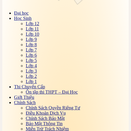
Bài tập, đề thi trắc nghiệm Lịch sử Đảng Online Có
đáp án
Bài tập, đề thi trắc nghiệm Linh kiện điện tử Online
Đại học
Bài tập, đề thi trắc nghiệm Logic học Online
Học Sinh
Bài tập, đề thi trắc nghiệm Luật an sinh xã hội
Lớp 12
Online
Lớp 11
Bài tập, đề thi trắc nghiệm Luật bảo hiểm Online
Lớp 10
Bài tập, đề thi trắc nghiệm Luật cạnh tranh Online
Lớp 9
Bài tập, đề thi trắc nghiệm Luật dân sự Online
Lớp 8
Bài tập, đề thi trắc nghiệm Luật doanh nghiệp
Lớp 7
Online
Lớp 6
Bài tập, đề thi trắc nghiệm Luật du lịch Online
Lớp 5
Bài tập, đề thi trắc nghiệm Luật giáo dục Online
Lớp 4
Bài tập, đề thi trắc nghiệm Luật hành chính Online
Lớp 3
Bài tập, đề thi trắc nghiệm Luật hiến pháp Online
Lớp 2
Bài tập, đề thi trắc nghiệm Luật hình sự Online
Lớp 1
Bài tập, đề thi trắc Nghiệm Luật hôn nhân và gia
Thi Chuyển Cấp
đình
Ôn tập thi THPT – Đại Học
Bài tập, đề thi trắc nghiệm Luật kinh doanh Online
Giới Thiệu
Bài tập, đề thi trắc nghiệm Luật kinh tế Online
Chính Sách
Bài tập, đề thi trắc nghiệm Luật lao động Online
Chính Sách Quyền Riêng Tư
Bài tập, đề thi trắc nghiệm Luật môi trường Online
Điều Khoản Dịch Vụ
Bài tập, đề thi trắc nghiệm Luật ngân hàng Online
Chính Sách Bảo Mật
Bài tập, đề thi trắc nghiệm Luật so sánh Online
Bảo Mật Thông Tin
Bài tập, đề thi trắc nghiệm Luật tài chính Online
Miễn Trừ Trách Nhiệm