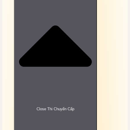
Bài tập, đề thi trắc nghiệm Công nghệ chế tạo máy
Online
Bài tập, đề thi trắc nghiệm Công nghệ hàn Online
Bài tập, đề thi trắc nghiệm Công nghệ phần mềm
Online
Bài tập, đề thi trắc nghiệm Công nghệ sản xuất
dược phẩm
Bài tập, đề thi trắc nghiệm Da liễu Online
Bài tập, đề thi trắc nghiệm Dẫn luận ngôn ngữ
Online
Bài tập, đề thi trắc nghiệm Dân số học Online
Bài tập, đề thi trắc nghiệm Dịch tễ học Online
Bài tập, đề thi trắc nghiệm Dinh dưỡng học Online
Bài tập, đề thi trắc nghiệm Dược lý Online
Bài tập, đề thi trắc nghiệm Gây mê hồi sức Online
Bài tập, đề thi trắc nghiệm Giải phẫu bệnh Online
Bài tập, đề thi trắc nghiệm Giải phẫu đại cương
Online
Bài tập, đề thi trắc nghiệm Giáo dục học đại cương
Online
Bài tập, đề thi trắc nghiệm Giáo dục nghề nghiệp
Close Thi Chuyển Cấp
Online
Bài tập, đề thi trắc nghiệm Giáo dục quốc phòng
Online
Bài tập, đề thi trắc nghiệm Giao tiếp trong kinh