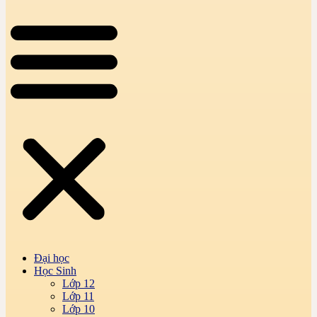
Đại học
Học Sinh
Lớp 12
Lớp 11
Lớp 10