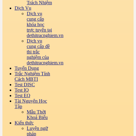
Trách Nhiệm
Dịch Vụ
Dịch vụ
cung cấp
khóa học
trực tuyến tại
dethitracnghiem.vn
Dịch vụ
cung cấp đề
thi trắc
nghiệm của
dethitracnghiem.vn
Tuyển Dụng
Trắc Nghiệm Tính
Cách MBTI
Test DISC
Test IQ
Test EQ
Tài Nguyên Học
Tập
Mẫu Thời
Khoá Biểu
Kiến thức
Luyện ngữ
pháp