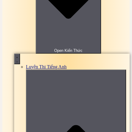
Bài tập, đề thi trắc nghiệm Quản trị xuất nhập
khẩu Online
Bài tập, đề thi trắc nghiệm Răng – Hàm – Mặt
Online
Bài tập, đề thi trắc nghiệm Sinh học đại cương
Online
Bài tập, đề thi trắc nghiệm Sinh lý học Online
Bài tập, đề thi trắc nghiệm SPSS Online
Bài tập, đề thi trắc nghiệm Tai – Mũi – Họng Online
Bài tập, đề thi trắc nghiệm Tài chính công Online
Open Kiến Thức
Bài tập, đề thi trắc nghiệm Tài chính doanh nghiệp
Online
Bài tập, đề thi trắc nghiệm Tài chính ngân hàng
Luyện Thi Tiếng Anh
Online
Bài tập, đề thi trắc Nghiệm Tài chính quốc tế
Online
Bài tập, đề thi trắc nghiệm Tài chính tiền tệ Online
Bài tập, đề thi trắc nghiệm Tâm lý học Online
Bài tập, đề thi trắc nghiệm Tâm lý y đức Online
Bài tập, đề thi trắc nghiệm Thanh toán quốc tế
Online
Bài tập, đề thi trắc nghiệm Thị trường tài chính
Online
Bài tập, đề thi trắc nghiệm Thiên văn học Online
Bài tập, đề thi trắc nghiệm Thiết kế cầu đường hầm