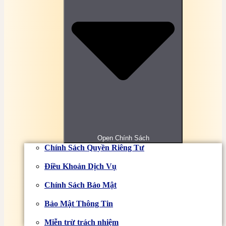
Online
Bài tập, đề thi trắc nghiệm Kỹ thuật nhiệt Online
Bài tập, đề thi trắc nghiệm Kỹ thuật thực phẩm
Online
Bài tập, đề thi trắc nghiệm Kỹ thuật điện Online
Bài tập, đề thi trắc nghiệm Lập trình Java Online
Bài tập, đề thi trắc nghiệm Lịch sử kinh tế quốc
dân
Bài tập, đề thi trắc nghiệm Lịch sử văn minh thế
giới
Bài tập, đề thi trắc nghiệm Lịch sử Đảng Online Có
đáp án
Bài tập, đề thi trắc nghiệm Linh kiện điện tử Online
Bài tập, đề thi trắc nghiệm Logic học Online
Bài tập, đề thi trắc nghiệm Luật an sinh xã hội
Open Chính Sách
Online
Chính Sách Quyền Riêng Tư
Bài tập, đề thi trắc nghiệm Luật bảo hiểm Online
Bài tập, đề thi trắc nghiệm Luật cạnh tranh Online
Điều Khoản Dịch Vụ
Bài tập, đề thi trắc nghiệm Luật dân sự Online
Bài tập, đề thi trắc nghiệm Luật doanh nghiệp
Chính Sách Bảo Mật
Online
Bài tập, đề thi trắc nghiệm Luật du lịch Online
Bảo Mật Thông Tin
Bài tập, đề thi trắc nghiệm Luật giáo dục Online
Bài tập, đề thi trắc nghiệm Luật hành chính Online
Miễn trừ trách nhiệm
Bài tập, đề thi trắc nghiệm Luật hiến pháp Online