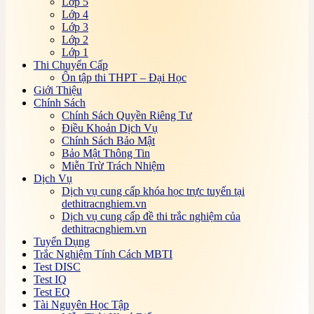
Lớp 5
Online
Lớp 4
Bài tập, đề thi trắc nghiệm Tài chính ngân hàng
Lớp 3
Online
Lớp 2
Bài tập, đề thi trắc Nghiệm Tài chính quốc tế
Lớp 1
Online
Thi Chuyển Cấp
Bài tập, đề thi trắc nghiệm Tài chính tiền tệ Online
Ôn tập thi THPT – Đại Học
Bài tập, đề thi trắc nghiệm Tâm lý học Online
Giới Thiệu
Bài tập, đề thi trắc nghiệm Tâm lý y đức Online
Chính Sách
Bài tập, đề thi trắc nghiệm Thanh toán quốc tế
Chính Sách Quyền Riêng Tư
Online
Điều Khoản Dịch Vụ
Bài tập, đề thi trắc nghiệm Thị trường tài chính
Chính Sách Bảo Mật
Online
Bảo Mật Thông Tin
Bài tập, đề thi trắc nghiệm Thiên văn học Online
Miễn Trừ Trách Nhiệm
Bài tập, đề thi trắc nghiệm Thiết kế cầu đường hầm
Dịch Vụ
giao thông
Dịch vụ cung cấp khóa học trực tuyến tại
Bài tập, đề thi trắc nghiệm Thủ tục hải quan Online
dethitracnghiem.vn
Bài tập, đề thi trắc nghiệm Thương mại quốc tế
Dịch vụ cung cấp đề thi trắc nghiệm của
Online
dethitracnghiem.vn
Bài tập, đề thi trắc nghiệm Thương mại điện tử
Tuyển Dụng
Online
Trắc Nghiệm Tính Cách MBTI
Bài tập, đề thi trắc nghiệm Thủy khí Online
Test DISC
Bài tập, đề thi trắc nghiệm Tín dụng ngân hàng
Test IQ
Online
Test EQ
Bài tập, đề thi trắc nghiệm Tin học nghề phổ thông
Tài Nguyên Học Tập
Online