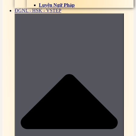
Bài tập, đề thi trắc nghiệm Điều dưỡng cơ bản
Luyện Ngữ Pháp
Bài tập, đề thi trắc nghiệm Định giá tài sản Online
ĐGNL - HSK - VSTEP
Bài tập, đề thi trắc nghiệm Đo lường điện và thiết bị
đo Online
Quản trị nhân lực
Trắc nghiệm Kiến trúc máy tính
Trắc nghiệm Kỹ thuật vi xử lý
Trắc nghiệm Luật kinh doanh
Trắc nghiệm Luật kinh tế
Trắc Nghiệm Nhập môn Internet và E-learning
Trắc Nghiệm Quản Trị mạng
Trắc nghiệm Quản trị nhân lực
Trắc nghiệm quảng quý nguồn lực
Trắc Nghiệm Tâm lý học lứa tuổi và tâm lý học sư
phạm
Trắc nghiệm Tin học nghề phổ thông
Trắc Nghiệm Đường lối cách mạng của Đảng Cộng
sản Việt Nam