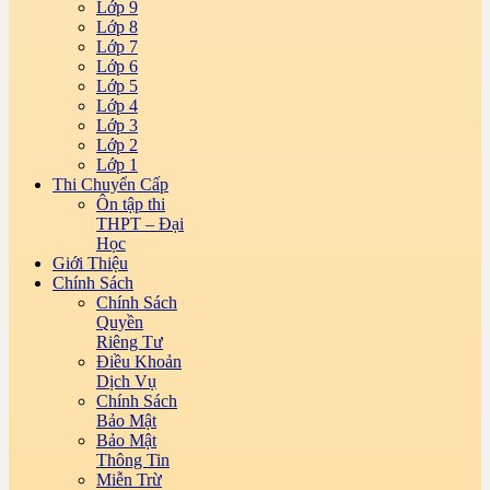
Lớp 9
Lớp 8
Lớp 7
Lớp 6
Lớp 5
Lớp 4
Lớp 3
Lớp 2
Lớp 1
Thi Chuyển Cấp
Ôn tập thi
THPT – Đại
Học
Giới Thiệu
Chính Sách
Chính Sách
Quyền
Riêng Tư
Điều Khoản
Dịch Vụ
Chính Sách
Bảo Mật
Bảo Mật
Thông Tin
Miễn Trừ