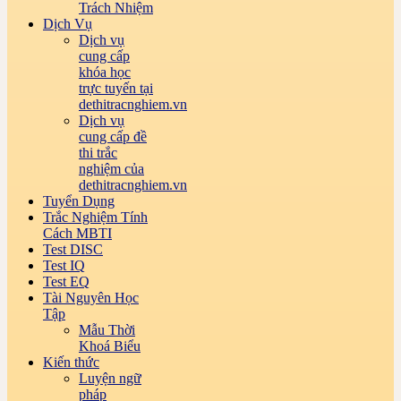
Trách Nhiệm
Dịch Vụ
Dịch vụ
cung cấp
khóa học
trực tuyến tại
dethitracnghiem.vn
Dịch vụ
cung cấp đề
thi trắc
nghiệm của
dethitracnghiem.vn
Tuyển Dụng
Trắc Nghiệm Tính
Cách MBTI
Test DISC
Test IQ
Test EQ
Tài Nguyên Học
Tập
Mẫu Thời
Khoá Biểu
Kiến thức
Luyện ngữ
pháp