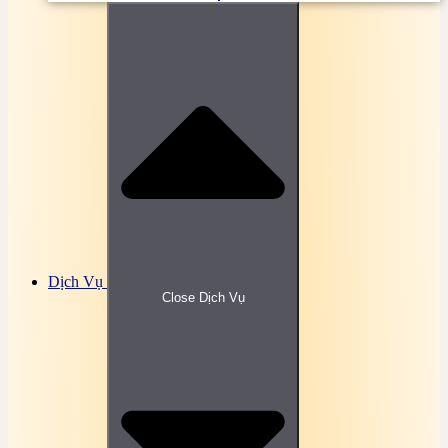
Bài tập, đề thi trắc nghiệm Luật hình sự Online
Bài tập, đề thi trắc Nghiệm Luật hôn nhân và gia
đình
Bài tập, đề thi trắc nghiệm Luật kinh doanh Online
Bài tập, đề thi trắc nghiệm Luật kinh tế Online
Bài tập, đề thi trắc nghiệm Luật lao động Online
Bài tập, đề thi trắc nghiệm Luật môi trường Online
Bài tập, đề thi trắc nghiệm Luật ngân hàng Online
Bài tập, đề thi trắc nghiệm Luật so sánh Online
Bài tập, đề thi trắc nghiệm Luật tài chính Online
Bài tập, đề thi trắc nghiệm Luật tố tụng dân sự
Online
Bài tập, đề thi trắc nghiệm Luật đất đai Online
Bài tập, đề thi trắc nghiệm Luật đầu tư Online
Bài tập, đề thi trắc nghiệm Lý thuyết điều khiển tự
Dịch Vụ
động
Close Dịch Vụ
Bài tập, đề thi trắc nghiệm Mạng không dây Online
Bài tập, đề thi trắc nghiệm Mạng máy tính Online
Bài tập, đề thi trắc nghiệm Marketing căn bản
Online
Bài tập, đề thi trắc nghiệm Miễn dịch học Online
Bài tập, đề thi trắc nghiệm Mô học đại cương
Online
Bài tập, đề thi trắc nghiệm Môi trường và con
người Online