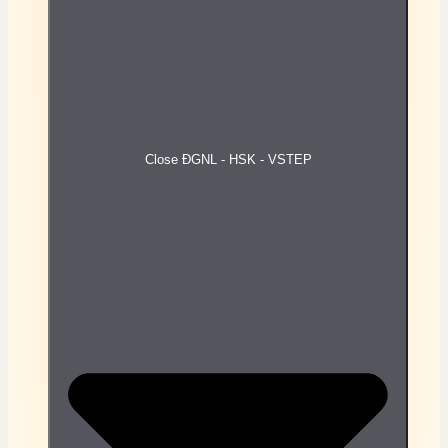
Close ĐGNL - HSK - VSTEP