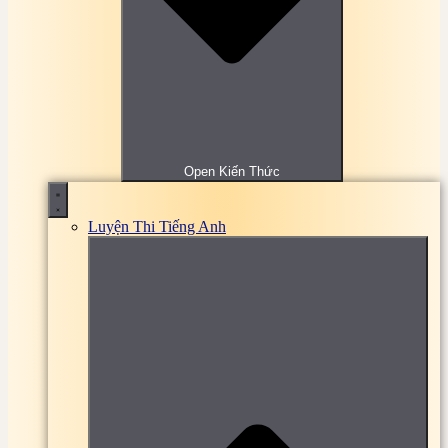
Bài tập, đề thi trắc nghiệm Quản trị xuất nhập
khẩu Online
Bài tập, đề thi trắc nghiệm Răng – Hàm – Mặt
Online
Bài tập, đề thi trắc nghiệm Sinh học đại cương
Online
Bài tập, đề thi trắc nghiệm Sinh lý học Online
Bài tập, đề thi trắc nghiệm SPSS Online
Bài tập, đề thi trắc nghiệm Tai – Mũi – Họng Online
Bài tập, đề thi trắc nghiệm Tài chính công Online
Open Kiến Thức
Bài tập, đề thi trắc nghiệm Tài chính doanh nghiệp
Online
Bài tập, đề thi trắc nghiệm Tài chính ngân hàng
Luyện Thi Tiếng Anh
Online
Bài tập, đề thi trắc Nghiệm Tài chính quốc tế
Online
Bài tập, đề thi trắc nghiệm Tài chính tiền tệ Online
Bài tập, đề thi trắc nghiệm Tâm lý học Online
Bài tập, đề thi trắc nghiệm Tâm lý y đức Online
Bài tập, đề thi trắc nghiệm Thanh toán quốc tế
Online
Bài tập, đề thi trắc nghiệm Thị trường tài chính
Online
Bài tập, đề thi trắc nghiệm Thiên văn học Online
Bài tập, đề thi trắc nghiệm Thiết kế cầu đường hầm