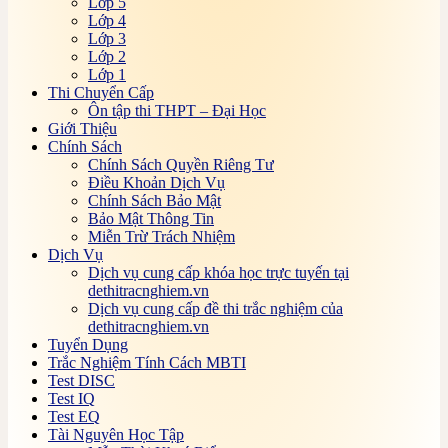
Lớp 5
Online
Lớp 4
Bài tập, đề thi trắc nghiệm Tài chính ngân hàng
Lớp 3
Online
Lớp 2
Bài tập, đề thi trắc Nghiệm Tài chính quốc tế
Lớp 1
Online
Thi Chuyển Cấp
Bài tập, đề thi trắc nghiệm Tài chính tiền tệ Online
Ôn tập thi THPT – Đại Học
Bài tập, đề thi trắc nghiệm Tâm lý học Online
Giới Thiệu
Bài tập, đề thi trắc nghiệm Tâm lý y đức Online
Chính Sách
Bài tập, đề thi trắc nghiệm Thanh toán quốc tế
Chính Sách Quyền Riêng Tư
Online
Điều Khoản Dịch Vụ
Bài tập, đề thi trắc nghiệm Thị trường tài chính
Chính Sách Bảo Mật
Online
Bảo Mật Thông Tin
Bài tập, đề thi trắc nghiệm Thiên văn học Online
Miễn Trừ Trách Nhiệm
Bài tập, đề thi trắc nghiệm Thiết kế cầu đường hầm
Dịch Vụ
giao thông
Dịch vụ cung cấp khóa học trực tuyến tại
Bài tập, đề thi trắc nghiệm Thủ tục hải quan Online
dethitracnghiem.vn
Bài tập, đề thi trắc nghiệm Thương mại quốc tế
Dịch vụ cung cấp đề thi trắc nghiệm của
Online
dethitracnghiem.vn
Bài tập, đề thi trắc nghiệm Thương mại điện tử
Tuyển Dụng
Online
Trắc Nghiệm Tính Cách MBTI
Bài tập, đề thi trắc nghiệm Thủy khí Online
Test DISC
Bài tập, đề thi trắc nghiệm Tín dụng ngân hàng
Test IQ
Online
Test EQ
Bài tập, đề thi trắc nghiệm Tin học nghề phổ thông
Tài Nguyên Học Tập
Online