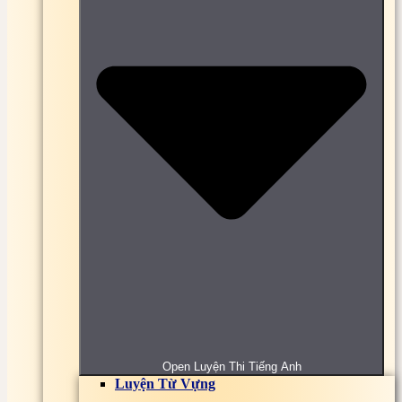
Online
Bài tập, đề thi trắc nghiệm Truyền số liệu Online
1000 + Bài tập, đề thi trắc nghiệm Tư tưởng Hồ Chí
Minh Online Có Đáp Án
Bài tập, đề thi Trắc Nghiệm Vật liệu cơ khí Online
Bài tập, đề thi trắc nghiệm Vật liệu kỹ thuật Online
Bài tập, đề thi trắc nghiệm Vật liệu điện Online
Bài tập, đề thi trắc nghiệm Vật lý đại cương Online
Bài tập, đề thi trắc nghiệm Vi sinh thực phẩm
Online
Bài tập, đề thi trắc nghiệm Vi sinh vật Online
Bài tập, đề thi trắc nghiệm Vi sinh đại cương Online
Bài tập, đề thi trắc nghiệm Vi xử lý Online
Bài tập, đề thi trắc nghiệm Xác suất thống kê
Online
Bài tập, đề thi trắc nghiệm Y học cổ truyền Online
Bài tập, đề thi trắc nghiệm Y sinh học di truyền
Online
Bài tập, đề thi trắc nghiệm Đại cương y học lao
động Online
Bài tập, đề thi trắc nghiệm Đại số tuyến tính Online
Bài tập, đề thi trắc nghiệm Đấu thầu Online
Bài tập, đề thi trắc nghiệm Địa lý du lịch Việt Nam
Open Luyện Thi Tiếng Anh
Online
Luyện Từ Vựng
Bài tập, đề thi trắc nghiệm Địa lý kinh tế Online