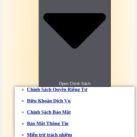
Online
Bài tập, đề thi trắc nghiệm Kỹ thuật nhiệt Online
Bài tập, đề thi trắc nghiệm Kỹ thuật thực phẩm
Online
Bài tập, đề thi trắc nghiệm Kỹ thuật điện Online
Bài tập, đề thi trắc nghiệm Lập trình Java Online
Bài tập, đề thi trắc nghiệm Lịch sử kinh tế quốc
dân
Bài tập, đề thi trắc nghiệm Lịch sử văn minh thế
giới
Bài tập, đề thi trắc nghiệm Lịch sử Đảng Online Có
đáp án
Bài tập, đề thi trắc nghiệm Linh kiện điện tử Online
Bài tập, đề thi trắc nghiệm Logic học Online
Bài tập, đề thi trắc nghiệm Luật an sinh xã hội
Open Chính Sách
Online
Chính Sách Quyền Riêng Tư
Bài tập, đề thi trắc nghiệm Luật bảo hiểm Online
Bài tập, đề thi trắc nghiệm Luật cạnh tranh Online
Điều Khoản Dịch Vụ
Bài tập, đề thi trắc nghiệm Luật dân sự Online
Bài tập, đề thi trắc nghiệm Luật doanh nghiệp
Chính Sách Bảo Mật
Online
Bài tập, đề thi trắc nghiệm Luật du lịch Online
Bảo Mật Thông Tin
Bài tập, đề thi trắc nghiệm Luật giáo dục Online
Bài tập, đề thi trắc nghiệm Luật hành chính Online
Miễn trừ trách nhiệm
Bài tập, đề thi trắc nghiệm Luật hiến pháp Online