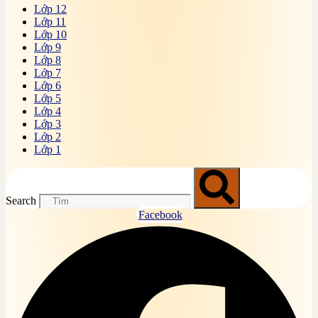
Lớp 12
Online
Lớp 11
Bài tập, đề thi trắc nghiệm Bệnh học truyền nhiễm
Lớp 10
Online
Lớp 9
Bài tập, đề thi trắc nghiệm Bệnh lý học Online
Lớp 8
Bài tập, đề thi trắc nghiệm Chi tiết máy Online
Lớp 7
Bài tập, đề thi trắc nghiệm Chủ nghĩa xã hội khoa
Lớp 6
học Online
Lớp 5
Bài tập, đề thi trắc nghiệm Chuẩn đoán hình ảnh
Lớp 4
Online
Lớp 3
Bài tập, đề thi trắc nghiệm Chứng chỉ hành nghề
Lớp 2
xây dựng
Lớp 1
Bài tập, đề thi trắc nghiệm Cơ học đất Online
Bài tập, đề thi trắc nghiệm Cơ sở văn hóa Việt Nam
Online
Bài tập, đề thi trắc nghiệm Công nghệ chế tạo máy
Search
Online
Facebook
Bài tập, đề thi trắc nghiệm Công nghệ hàn Online
Bài tập, đề thi trắc nghiệm Công nghệ phần mềm
Online
Bài tập, đề thi trắc nghiệm Công nghệ sản xuất
dược phẩm
Bài tập, đề thi trắc nghiệm Da liễu Online
Bài tập, đề thi trắc nghiệm Dẫn luận ngôn ngữ
Online
Bài tập, đề thi trắc nghiệm Dân số học Online