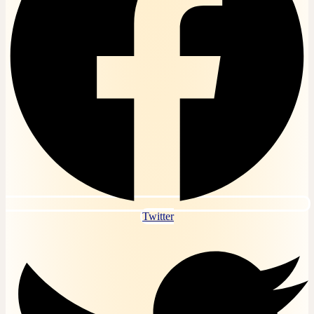
Bài tập, đề thi trắc nghiệm Dịch tễ học Online
Bài tập, đề thi trắc nghiệm Dinh dưỡng học Online
Bài tập, đề thi trắc nghiệm Dược lý Online
Bài tập, đề thi trắc nghiệm Gây mê hồi sức Online
Bài tập, đề thi trắc nghiệm Giải phẫu bệnh Online
Bài tập, đề thi trắc nghiệm Giải phẫu đại cương
Online
Bài tập, đề thi trắc nghiệm Giáo dục học đại cương
Online
Bài tập, đề thi trắc nghiệm Giáo dục nghề nghiệp
Online
Bài tập, đề thi trắc nghiệm Giáo dục quốc phòng
Online
Bài tập, đề thi trắc nghiệm Giao tiếp trong kinh
doanh
Bài tập, đề thi trắc nghiệm Hành vi tổ chức Online
Bài tập, đề thi trắc nghiệm Hệ điều hành Linux
Twitter
Online
Bài tập, đề thi trắc nghiệm Hệ điều hành Windows
Online
Bài tập, đề thi trắc nghiệm Hóa lí dược Online
Bài tập, đề thi trắc nghiệm Hóa phân tích Online
Bài tập, đề thi trắc nghiệm Hóa sinh Online
Bài tập, đề thi trắc nghiệm Hóa đại cương Online