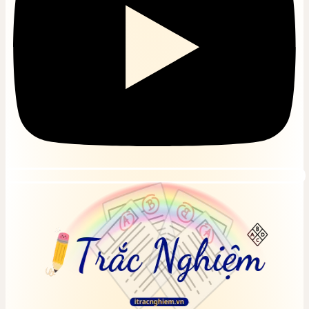
Online
Bài tập, đề thi trắc nghiệm Kinh tế quốc tế Online
Bài tập, đề thi trắc nghiệm Kinh tế vi mô Online
Bài tập, đề thi trắc nghiệm Kinh tế vĩ mô Online
Bài tập, đề thi trắc nghiệm Kỹ năng lãnh đạo
Online
Bài tập, đề thi trắc nghiệm Ký sinh trùng Online
Bài tập, đề thi trắc nghiệm Kỹ thuật an toàn lao
động
Bài tập, đề thi trắc nghiệm Kỹ thuật cảm biến
Online
Bài tập, đề thi trắc nghiệm Kỹ thuật lạnh Online
Bài tập, đề thi trắc nghiệm Kỹ thuật mạch điện tử
Online
Bài tập, đề thi trắc nghiệm Kỹ thuật môi trường
Online
Bài tập, đề thi trắc nghiệm Kỹ thuật nhiệt Online
Bài tập, đề thi trắc nghiệm Kỹ thuật thực phẩm
Online
Bài tập, đề thi trắc nghiệm Kỹ thuật điện Online
Bài tập, đề thi trắc nghiệm Lập trình Java Online
Bài tập, đề thi trắc nghiệm Lịch sử kinh tế quốc
dân
Bài tập, đề thi trắc nghiệm Lịch sử văn minh thế
giới