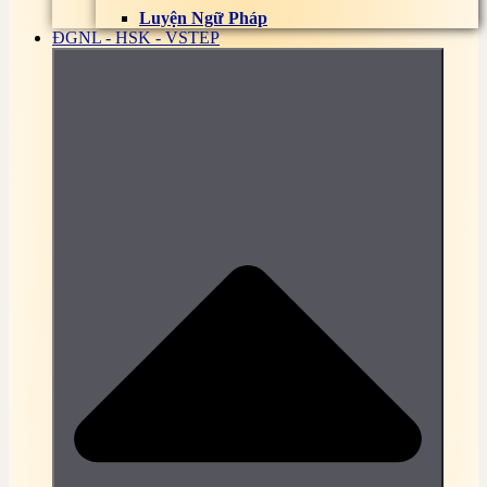
Bài tập, đề thi trắc nghiệm Điều dưỡng cơ bản
Luyện Ngữ Pháp
Bài tập, đề thi trắc nghiệm Định giá tài sản Online
ĐGNL - HSK - VSTEP
Bài tập, đề thi trắc nghiệm Đo lường điện và thiết bị
đo Online
Quản trị nhân lực
Trắc nghiệm Kiến trúc máy tính
Trắc nghiệm Kỹ thuật vi xử lý
Trắc nghiệm Luật kinh doanh
Trắc nghiệm Luật kinh tế
Trắc Nghiệm Nhập môn Internet và E-learning
Trắc Nghiệm Quản Trị mạng
Trắc nghiệm Quản trị nhân lực
Trắc nghiệm quảng quý nguồn lực
Trắc Nghiệm Tâm lý học lứa tuổi và tâm lý học sư
phạm
Trắc nghiệm Tin học nghề phổ thông
Trắc Nghiệm Đường lối cách mạng của Đảng Cộng
sản Việt Nam