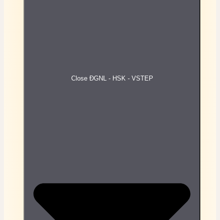
Close ĐGNL - HSK - VSTEP