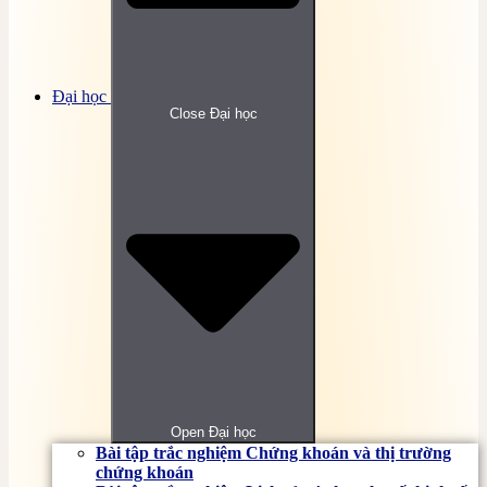
Đại học
Close Đại học
Open Đại học
Bài tập trắc nghiệm Chứng khoán và thị trường
chứng khoán