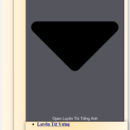
Online
Bài tập, đề thi trắc nghiệm Truyền số liệu Online
1000 + Bài tập, đề thi trắc nghiệm Tư tưởng Hồ Chí
Minh Online Có Đáp Án
Bài tập, đề thi Trắc Nghiệm Vật liệu cơ khí Online
Bài tập, đề thi trắc nghiệm Vật liệu kỹ thuật Online
Bài tập, đề thi trắc nghiệm Vật liệu điện Online
Bài tập, đề thi trắc nghiệm Vật lý đại cương Online
Bài tập, đề thi trắc nghiệm Vi sinh thực phẩm
Online
Bài tập, đề thi trắc nghiệm Vi sinh vật Online
Bài tập, đề thi trắc nghiệm Vi sinh đại cương Online
Bài tập, đề thi trắc nghiệm Vi xử lý Online
Bài tập, đề thi trắc nghiệm Xác suất thống kê
Online
Bài tập, đề thi trắc nghiệm Y học cổ truyền Online
Bài tập, đề thi trắc nghiệm Y sinh học di truyền
Online
Bài tập, đề thi trắc nghiệm Đại cương y học lao
động Online
Bài tập, đề thi trắc nghiệm Đại số tuyến tính Online
Bài tập, đề thi trắc nghiệm Đấu thầu Online
Bài tập, đề thi trắc nghiệm Địa lý du lịch Việt Nam
Open Luyện Thi Tiếng Anh
Online
Luyện Từ Vựng
Bài tập, đề thi trắc nghiệm Địa lý kinh tế Online