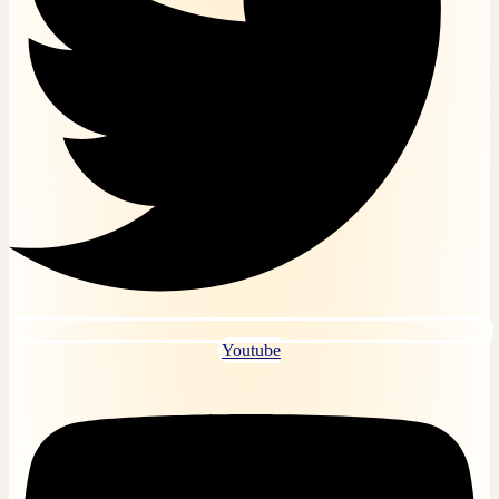
Bài tập, đề thi trắc nghiệm Huyết học – Truyền
máu Online
Bài tập, đề thi trắc nghiệm Kế toán công Online
Bài tập, đề thi trắc nghiệm Kế toán doanh nghiệp
Online
Bài tập, đề thi trắc nghiệm Kế toán hành chính sự
nghiệp
Bài tập, đề thi trắc nghiệm Kế toán máy Online
Bài tập, đề thi trắc nghiệm Kế toán quản trị Online
Bài tập, đề thi trắc nghiệm Kế toán quốc tế Online
Bài tập, đề thi trắc nghiệm Kế toán tài chính Online
Bài tập, đề thi trắc nghiệm Kế toán thuế Online
Bài tập, đề thi trắc nghiệm Khoa học quản lý
Online
Bài tập, đề thi trắc nghiệm Kiểm toán căn bản
Online
Bài tập, đề thi trắc nghiệm Kiến trúc máy tính
Online
Youtube
Bài tập, đề thi trắc nghiệm Kinh tế chính trị Online
Bài tập, đề thi trắc nghiệm Kinh tế học đại cương
Online
Bài tập, đề thi trắc nghiệm Kinh tế lượng Online
Bài tập, đề thi trắc nghiệm Kinh tế môi trường
Online
Bài tập, đề thi trắc nghiệm Kinh tế phát triển