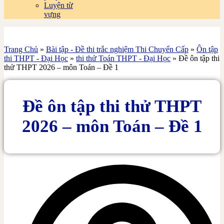
Luyện từ
vựng
Trang Chủ
»
Bài tập - Đề thi trắc nghiệm Thi Chuyển Cấp
»
Ôn tập
thi THPT - Đại Học
»
thi thử Toán THPT - Đại Học
»
Đề ôn tập thi
thử THPT 2026 – môn Toán – Đề 1
Đề ôn tập thi thử THPT
2026 – môn Toán – Đề 1