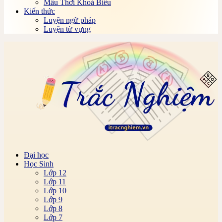
Mẫu Thời Khoá Biểu
Bài tập, đề thi trắc nghiệm Tin học đại cương
Kiến thức
Online
Luyện ngữ pháp
Bài tập, đề thi trắc nghiệm Tổ chức và quản lý y tế
Luyện từ vựng
Online
Bài tập, đề thi trắc nghiệm Toán cao cấp A1 Online
Bài tập, đề thi trắc nghiệm Toán cao cấp A2 Online
Bài tập, đề thi trắc nghiệm Toán cao cấp C1 Online
Bài tập, đề thi trắc nghiệm Toán cao cấp C2 Online
Bài tập, đề thi trắc nghiệm Toán kinh tế Online
Bài tập, đề thi trắc nghiệm Toán rời rạc Online
Bài tập, đề thi trắc nghiệm Toán tài chính Online
Bài tập, đề thi trắc nghiệm Tổng quát viễn thông
Online
Bài tập, đề thi trắc nghiệm Triết học Mác Lênin
Online
Bài tập, đề thi trắc nghiệm Truyền số liệu Online
1000 + Bài tập, đề thi trắc nghiệm Tư tưởng Hồ Chí
Đại học
Minh Online Có Đáp Án
Học Sinh
Bài tập, đề thi Trắc Nghiệm Vật liệu cơ khí Online
Lớp 12
Bài tập, đề thi trắc nghiệm Vật liệu kỹ thuật Online
Lớp 11
Bài tập, đề thi trắc nghiệm Vật liệu điện Online
Lớp 10
Bài tập, đề thi trắc nghiệm Vật lý đại cương Online
Lớp 9
Bài tập, đề thi trắc nghiệm Vi sinh thực phẩm
Lớp 8
Online
Lớp 7
Bài tập, đề thi trắc nghiệm Vi sinh vật Online