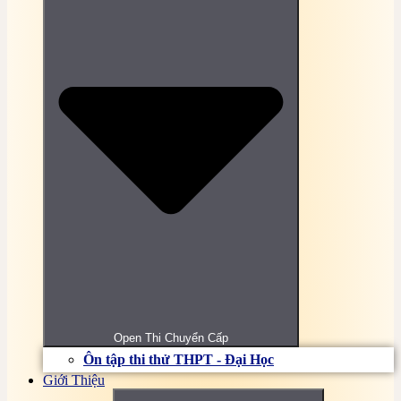
doanh
Bài tập, đề thi trắc nghiệm Hành vi tổ chức Online
Bài tập, đề thi trắc nghiệm Hệ điều hành Linux
Online
Bài tập, đề thi trắc nghiệm Hệ điều hành Windows
Online
Bài tập, đề thi trắc nghiệm Hóa lí dược Online
Bài tập, đề thi trắc nghiệm Hóa phân tích Online
Bài tập, đề thi trắc nghiệm Hóa sinh Online
Bài tập, đề thi trắc nghiệm Hóa đại cương Online
Bài tập, đề thi trắc nghiệm Huyết học – Truyền
máu Online
Bài tập, đề thi trắc nghiệm Kế toán công Online
Bài tập, đề thi trắc nghiệm Kế toán doanh nghiệp
Online
Bài tập, đề thi trắc nghiệm Kế toán hành chính sự
nghiệp
Bài tập, đề thi trắc nghiệm Kế toán máy Online
Bài tập, đề thi trắc nghiệm Kế toán quản trị Online
Bài tập, đề thi trắc nghiệm Kế toán quốc tế Online
Bài tập, đề thi trắc nghiệm Kế toán tài chính Online
Open Thi Chuyển Cấp
Bài tập, đề thi trắc nghiệm Kế toán thuế Online
Ôn tập thi thử THPT - Đại Học
Bài tập, đề thi trắc nghiệm Khoa học quản lý
Online
Giới Thiệu
Bài tập, đề thi trắc nghiệm Kiểm toán căn bản