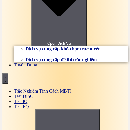
Bài tập, đề thi trắc nghiệm Nghiệp vụ ngân hàng
Online
Bài tập, đề thi trắc nghiệm Nghiệp vụ ngoại thương
Online
Bài tập, đề thi trắc nghiệm Nguyên lý hệ điều hành
Online
Bài tập, đề thi trắc nghiệm Nguyên lý kế toán
Online
Open Dịch Vụ
Bài tập, đề thi trắc nghiệm Nhi khoa Online
Dịch vụ cung cấp khóa học trực tuyến
Bài tập, đề thi trắc nghiệm Nội khoa cơ sở Online
Bài tập, đề thi trắc nghiệm Nội ngoại cơ sở Online
Dịch vụ cung cấp đề thi trắc nghiệm
Bài tập, đề thi trắc nghiệm Phân tích báo cáo tài
Tuyển Dụng
chính
Bài tập, đề thi trắc nghiệm Phân tích kinh doanh
Online
Bài tập, đề thi trắc nghiệm Pháp luật kinh tế Online
Bài tập, đề thi trắc nghiệm Pháp luật trong xây
Trắc Nghiệm Tính Cách MBTI
dựng
Test DISC
Bài tập, đề thi trắc nghiệm Pháp luật đại cương
Test IQ
Online có đáp án
Test EQ
Bài tập, đề thi trắc nghiệm Quan hệ công chúng
(PR)
Bài tập, đề thi trắc nghiệm Quản lý bán hàng
Online