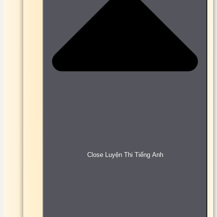
giao thông
Bài tập, đề thi trắc nghiệm Thủ tục hải quan Online
Bài tập, đề thi trắc nghiệm Thương mại quốc tế
Online
Bài tập, đề thi trắc nghiệm Thương mại điện tử
Online
Bài tập, đề thi trắc nghiệm Thủy khí Online
Bài tập, đề thi trắc nghiệm Tín dụng ngân hàng
Online
Bài tập, đề thi trắc nghiệm Tin học nghề phổ thông
Online
Bài tập, đề thi trắc nghiệm Tin học đại cương
Online
Bài tập, đề thi trắc nghiệm Tổ chức và quản lý y tế
Online
Bài tập, đề thi trắc nghiệm Toán cao cấp A1 Online
Bài tập, đề thi trắc nghiệm Toán cao cấp A2 Online
Bài tập, đề thi trắc nghiệm Toán cao cấp C1 Online
Close Luyện Thi Tiếng Anh
Bài tập, đề thi trắc nghiệm Toán cao cấp C2 Online
Bài tập, đề thi trắc nghiệm Toán kinh tế Online
Bài tập, đề thi trắc nghiệm Toán rời rạc Online
Bài tập, đề thi trắc nghiệm Toán tài chính Online
Bài tập, đề thi trắc nghiệm Tổng quát viễn thông
Online
Bài tập, đề thi trắc nghiệm Triết học Mác Lênin