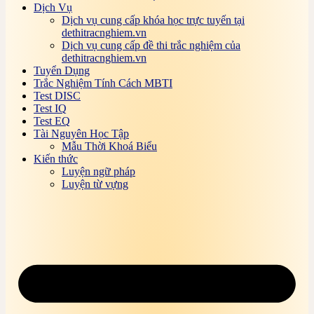
Bài tập, đề thi trắc nghiệm Luật tố tụng dân sự
Dịch Vụ
Online
Dịch vụ cung cấp khóa học trực tuyến tại
Bài tập, đề thi trắc nghiệm Luật đất đai Online
dethitracnghiem.vn
Bài tập, đề thi trắc nghiệm Luật đầu tư Online
Dịch vụ cung cấp đề thi trắc nghiệm của
Bài tập, đề thi trắc nghiệm Lý thuyết điều khiển tự
dethitracnghiem.vn
động
Tuyển Dụng
Bài tập, đề thi trắc nghiệm Mạng không dây Online
Trắc Nghiệm Tính Cách MBTI
Bài tập, đề thi trắc nghiệm Mạng máy tính Online
Test DISC
Bài tập, đề thi trắc nghiệm Marketing căn bản
Test IQ
Online
Test EQ
Bài tập, đề thi trắc nghiệm Miễn dịch học Online
Tài Nguyên Học Tập
Bài tập, đề thi trắc nghiệm Mô học đại cương
Mẫu Thời Khoá Biểu
Online
Kiến thức
Bài tập, đề thi trắc nghiệm Môi trường và con
Luyện ngữ pháp
người Online
Luyện từ vựng
Bài tập, đề thi trắc nghiệm Nghiệp vụ ngân hàng
Online
Bài tập, đề thi trắc nghiệm Nghiệp vụ ngoại thương
Online
Bài tập, đề thi trắc nghiệm Nguyên lý hệ điều hành
Online
Bài tập, đề thi trắc nghiệm Nguyên lý kế toán
Online
Bài tập, đề thi trắc nghiệm Nhi khoa Online
Bài tập, đề thi trắc nghiệm Nội khoa cơ sở Online