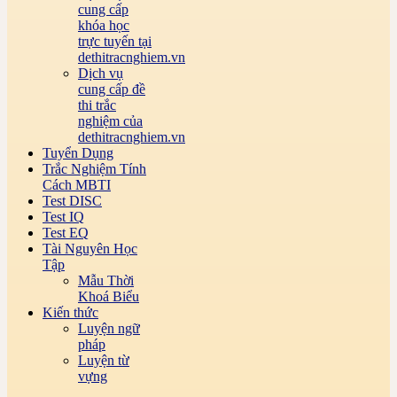
Trắc Nghiệm Quản Trị mạng
cung cấp
Trắc nghiệm Quản trị nhân lực
khóa học
Trắc nghiệm quảng quý nguồn lực
trực tuyến tại
Trắc Nghiệm Tâm lý học lứa tuổi và tâm lý học sư
dethitracnghiem.vn
phạm
Dịch vụ
Trắc nghiệm Tin học nghề phổ thông
cung cấp đề
Trắc Nghiệm Đường lối cách mạng của Đảng Cộng
thi trắc
sản Việt Nam
nghiệm của
dethitracnghiem.vn
Tuyển Dụng
Trắc Nghiệm Tính
Cách MBTI
Test DISC
Test IQ
Test EQ
Tài Nguyên Học
Tập
Mẫu Thời
Khoá Biểu
Kiến thức
Luyện ngữ
pháp
Luyện từ
vựng