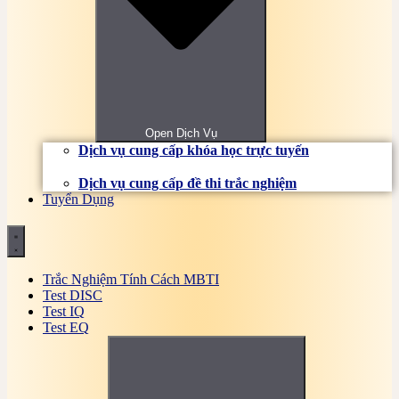
Bài tập, đề thi trắc nghiệm Nghiệp vụ ngân hàng
Online
Bài tập, đề thi trắc nghiệm Nghiệp vụ ngoại thương
Online
Bài tập, đề thi trắc nghiệm Nguyên lý hệ điều hành
Online
Bài tập, đề thi trắc nghiệm Nguyên lý kế toán
Online
Open Dịch Vụ
Bài tập, đề thi trắc nghiệm Nhi khoa Online
Dịch vụ cung cấp khóa học trực tuyến
Bài tập, đề thi trắc nghiệm Nội khoa cơ sở Online
Bài tập, đề thi trắc nghiệm Nội ngoại cơ sở Online
Dịch vụ cung cấp đề thi trắc nghiệm
Bài tập, đề thi trắc nghiệm Phân tích báo cáo tài
Tuyển Dụng
chính
Bài tập, đề thi trắc nghiệm Phân tích kinh doanh
Online
Bài tập, đề thi trắc nghiệm Pháp luật kinh tế Online
Bài tập, đề thi trắc nghiệm Pháp luật trong xây
Trắc Nghiệm Tính Cách MBTI
dựng
Test DISC
Bài tập, đề thi trắc nghiệm Pháp luật đại cương
Test IQ
Online có đáp án
Test EQ
Bài tập, đề thi trắc nghiệm Quan hệ công chúng
(PR)
Bài tập, đề thi trắc nghiệm Quản lý bán hàng
Online