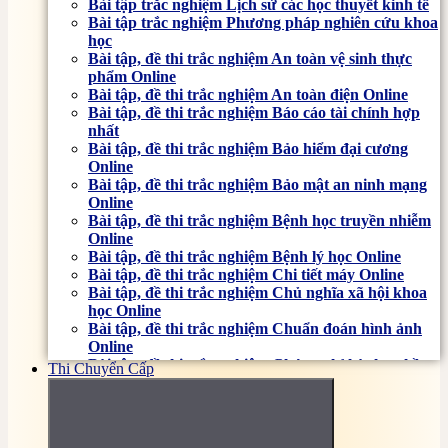
Bài tập trắc nghiệm Lịch sử các học thuyết kinh tế
Bài tập trắc nghiệm Phương pháp nghiên cứu khoa
học
Bài tập, đề thi trắc nghiệm An toàn vệ sinh thực
phẩm Online
Bài tập, đề thi trắc nghiệm An toàn điện Online
Bài tập, đề thi trắc nghiệm Báo cáo tài chính hợp
nhất
Bài tập, đề thi trắc nghiệm Bảo hiểm đại cương
Online
Bài tập, đề thi trắc nghiệm Bảo mật an ninh mạng
Online
Bài tập, đề thi trắc nghiệm Bệnh học truyền nhiễm
Online
Bài tập, đề thi trắc nghiệm Bệnh lý học Online
Bài tập, đề thi trắc nghiệm Chi tiết máy Online
Bài tập, đề thi trắc nghiệm Chủ nghĩa xã hội khoa
học Online
Bài tập, đề thi trắc nghiệm Chuẩn đoán hình ảnh
Online
Bài tập, đề thi trắc nghiệm Chứng chỉ hành nghề
Thi Chuyển Cấp
xây dựng
Bài tập, đề thi trắc nghiệm Cơ học đất Online
Bài tập, đề thi trắc nghiệm Cơ sở văn hóa Việt Nam
Online