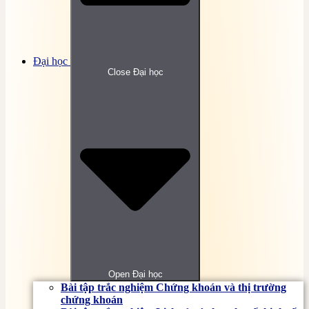
Đại học
Close Đại học
Open Đại học
Bài tập trắc nghiệm Chứng khoán và thị trường
chứng khoán