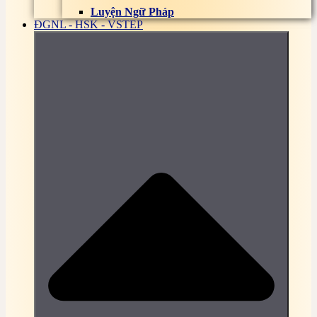
Bài tập, đề thi trắc nghiệm Điều dưỡng cơ bản
Luyện Ngữ Pháp
Bài tập, đề thi trắc nghiệm Định giá tài sản Online
ĐGNL - HSK - VSTEP
Bài tập, đề thi trắc nghiệm Đo lường điện và thiết bị
đo Online
Quản trị nhân lực
Trắc nghiệm Kiến trúc máy tính
Trắc nghiệm Kỹ thuật vi xử lý
Trắc nghiệm Luật kinh doanh
Trắc nghiệm Luật kinh tế
Trắc Nghiệm Nhập môn Internet và E-learning
Trắc Nghiệm Quản Trị mạng
Trắc nghiệm Quản trị nhân lực
Trắc nghiệm quảng quý nguồn lực
Trắc Nghiệm Tâm lý học lứa tuổi và tâm lý học sư
phạm
Trắc nghiệm Tin học nghề phổ thông
Trắc Nghiệm Đường lối cách mạng của Đảng Cộng
sản Việt Nam