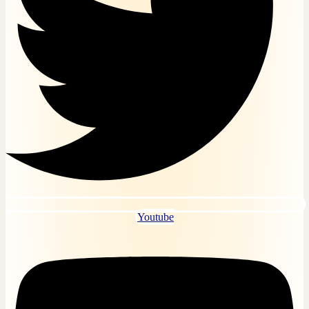
Bài tập, đề thi trắc nghiệm Huyết học – Truyền
máu Online
Bài tập, đề thi trắc nghiệm Kế toán công Online
Bài tập, đề thi trắc nghiệm Kế toán doanh nghiệp
Online
Bài tập, đề thi trắc nghiệm Kế toán hành chính sự
nghiệp
Bài tập, đề thi trắc nghiệm Kế toán máy Online
Bài tập, đề thi trắc nghiệm Kế toán quản trị Online
Bài tập, đề thi trắc nghiệm Kế toán quốc tế Online
Bài tập, đề thi trắc nghiệm Kế toán tài chính Online
Bài tập, đề thi trắc nghiệm Kế toán thuế Online
Bài tập, đề thi trắc nghiệm Khoa học quản lý
Online
Bài tập, đề thi trắc nghiệm Kiểm toán căn bản
Online
Bài tập, đề thi trắc nghiệm Kiến trúc máy tính
Online
Youtube
Bài tập, đề thi trắc nghiệm Kinh tế chính trị Online
Bài tập, đề thi trắc nghiệm Kinh tế học đại cương
Online
Bài tập, đề thi trắc nghiệm Kinh tế lượng Online
Bài tập, đề thi trắc nghiệm Kinh tế môi trường
Online
Bài tập, đề thi trắc nghiệm Kinh tế phát triển