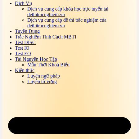
Bài tập, đề thi trắc nghiệm Luật tố tụng dân sự
Dịch Vụ
Online
Dịch vụ cung cấp khóa học trực tuyến tại
Bài tập, đề thi trắc nghiệm Luật đất đai Online
dethitracnghiem.vn
Bài tập, đề thi trắc nghiệm Luật đầu tư Online
Dịch vụ cung cấp đề thi trắc nghiệm của
Bài tập, đề thi trắc nghiệm Lý thuyết điều khiển tự
dethitracnghiem.vn
động
Tuyển Dụng
Bài tập, đề thi trắc nghiệm Mạng không dây Online
Trắc Nghiệm Tính Cách MBTI
Bài tập, đề thi trắc nghiệm Mạng máy tính Online
Test DISC
Bài tập, đề thi trắc nghiệm Marketing căn bản
Test IQ
Online
Test EQ
Bài tập, đề thi trắc nghiệm Miễn dịch học Online
Tài Nguyên Học Tập
Bài tập, đề thi trắc nghiệm Mô học đại cương
Mẫu Thời Khoá Biểu
Online
Kiến thức
Bài tập, đề thi trắc nghiệm Môi trường và con
Luyện ngữ pháp
người Online
Luyện từ vựng
Bài tập, đề thi trắc nghiệm Nghiệp vụ ngân hàng
Online
Bài tập, đề thi trắc nghiệm Nghiệp vụ ngoại thương
Online
Bài tập, đề thi trắc nghiệm Nguyên lý hệ điều hành
Online
Bài tập, đề thi trắc nghiệm Nguyên lý kế toán
Online
Bài tập, đề thi trắc nghiệm Nhi khoa Online
Bài tập, đề thi trắc nghiệm Nội khoa cơ sở Online