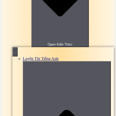
Bài tập, đề thi trắc nghiệm Quản trị xuất nhập
khẩu Online
Bài tập, đề thi trắc nghiệm Răng – Hàm – Mặt
Online
Bài tập, đề thi trắc nghiệm Sinh học đại cương
Online
Bài tập, đề thi trắc nghiệm Sinh lý học Online
Bài tập, đề thi trắc nghiệm SPSS Online
Bài tập, đề thi trắc nghiệm Tai – Mũi – Họng Online
Bài tập, đề thi trắc nghiệm Tài chính công Online
Open Kiến Thức
Bài tập, đề thi trắc nghiệm Tài chính doanh nghiệp
Online
Bài tập, đề thi trắc nghiệm Tài chính ngân hàng
Luyện Thi Tiếng Anh
Online
Bài tập, đề thi trắc Nghiệm Tài chính quốc tế
Online
Bài tập, đề thi trắc nghiệm Tài chính tiền tệ Online
Bài tập, đề thi trắc nghiệm Tâm lý học Online
Bài tập, đề thi trắc nghiệm Tâm lý y đức Online
Bài tập, đề thi trắc nghiệm Thanh toán quốc tế
Online
Bài tập, đề thi trắc nghiệm Thị trường tài chính
Online
Bài tập, đề thi trắc nghiệm Thiên văn học Online
Bài tập, đề thi trắc nghiệm Thiết kế cầu đường hầm