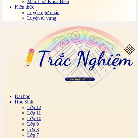
Mẫu Thời Khoá Biểu
Bài tập, đề thi trắc nghiệm Tin học đại cương
Kiến thức
Online
Luyện ngữ pháp
Bài tập, đề thi trắc nghiệm Tổ chức và quản lý y tế
Luyện từ vựng
Online
Bài tập, đề thi trắc nghiệm Toán cao cấp A1 Online
Bài tập, đề thi trắc nghiệm Toán cao cấp A2 Online
Bài tập, đề thi trắc nghiệm Toán cao cấp C1 Online
Bài tập, đề thi trắc nghiệm Toán cao cấp C2 Online
Bài tập, đề thi trắc nghiệm Toán kinh tế Online
Bài tập, đề thi trắc nghiệm Toán rời rạc Online
Bài tập, đề thi trắc nghiệm Toán tài chính Online
Bài tập, đề thi trắc nghiệm Tổng quát viễn thông
Online
Bài tập, đề thi trắc nghiệm Triết học Mác Lênin
Online
Bài tập, đề thi trắc nghiệm Truyền số liệu Online
1000 + Bài tập, đề thi trắc nghiệm Tư tưởng Hồ Chí
Đại học
Minh Online Có Đáp Án
Học Sinh
Bài tập, đề thi Trắc Nghiệm Vật liệu cơ khí Online
Lớp 12
Bài tập, đề thi trắc nghiệm Vật liệu kỹ thuật Online
Lớp 11
Bài tập, đề thi trắc nghiệm Vật liệu điện Online
Lớp 10
Bài tập, đề thi trắc nghiệm Vật lý đại cương Online
Lớp 9
Bài tập, đề thi trắc nghiệm Vi sinh thực phẩm
Lớp 8
Online
Lớp 7
Bài tập, đề thi trắc nghiệm Vi sinh vật Online