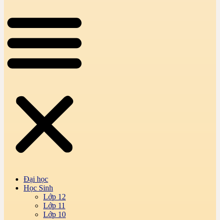
Đại học
Học Sinh
Lớp 12
Lớp 11
Lớp 10