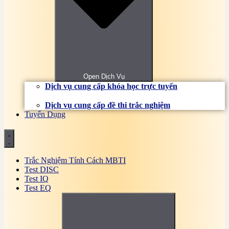
Bài tập, đề thi trắc nghiệm Nghiệp vụ ngân hàng
Online
Bài tập, đề thi trắc nghiệm Nghiệp vụ ngoại thương
Online
Bài tập, đề thi trắc nghiệm Nguyên lý hệ điều hành
Online
Bài tập, đề thi trắc nghiệm Nguyên lý kế toán
Online
Open Dịch Vụ
Bài tập, đề thi trắc nghiệm Nhi khoa Online
Dịch vụ cung cấp khóa học trực tuyến
Bài tập, đề thi trắc nghiệm Nội khoa cơ sở Online
Bài tập, đề thi trắc nghiệm Nội ngoại cơ sở Online
Dịch vụ cung cấp đề thi trắc nghiệm
Bài tập, đề thi trắc nghiệm Phân tích báo cáo tài
Tuyển Dụng
chính
Bài tập, đề thi trắc nghiệm Phân tích kinh doanh
Online
Bài tập, đề thi trắc nghiệm Pháp luật kinh tế Online
Bài tập, đề thi trắc nghiệm Pháp luật trong xây
Trắc Nghiệm Tính Cách MBTI
dựng
Test DISC
Bài tập, đề thi trắc nghiệm Pháp luật đại cương
Test IQ
Online có đáp án
Test EQ
Bài tập, đề thi trắc nghiệm Quan hệ công chúng
(PR)
Bài tập, đề thi trắc nghiệm Quản lý bán hàng
Online