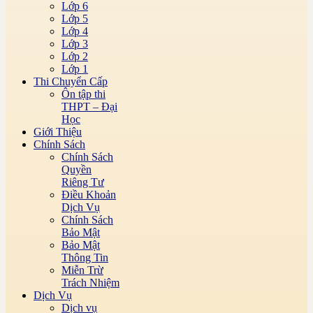
Lớp 6
Bài tập, đề thi trắc nghiệm Vi sinh đại cương Online
Lớp 5
Bài tập, đề thi trắc nghiệm Vi xử lý Online
Lớp 4
Bài tập, đề thi trắc nghiệm Xác suất thống kê
Lớp 3
Online
Lớp 2
Bài tập, đề thi trắc nghiệm Y học cổ truyền Online
Lớp 1
Bài tập, đề thi trắc nghiệm Y sinh học di truyền
Thi Chuyển Cấp
Online
Ôn tập thi
Bài tập, đề thi trắc nghiệm Đại cương y học lao
THPT – Đại
động Online
Học
Bài tập, đề thi trắc nghiệm Đại số tuyến tính Online
Giới Thiệu
Bài tập, đề thi trắc nghiệm Đấu thầu Online
Chính Sách
Bài tập, đề thi trắc nghiệm Địa lý du lịch Việt Nam
Chính Sách
Online
Quyền
Bài tập, đề thi trắc nghiệm Địa lý kinh tế Online
Riêng Tư
Bài tập, đề thi trắc nghiệm Điều dưỡng cơ bản
Điều Khoản
Bài tập, đề thi trắc nghiệm Định giá tài sản Online
Dịch Vụ
Bài tập, đề thi trắc nghiệm Đo lường điện và thiết bị
Chính Sách
đo Online
Bảo Mật
Quản trị nhân lực
Bảo Mật
Trắc nghiệm Kiến trúc máy tính
Thông Tin
Trắc nghiệm Kỹ thuật vi xử lý
Miễn Trừ
Trắc nghiệm Luật kinh doanh
Trách Nhiệm
Trắc nghiệm Luật kinh tế
Dịch Vụ
Trắc Nghiệm Nhập môn Internet và E-learning
Dịch vụ