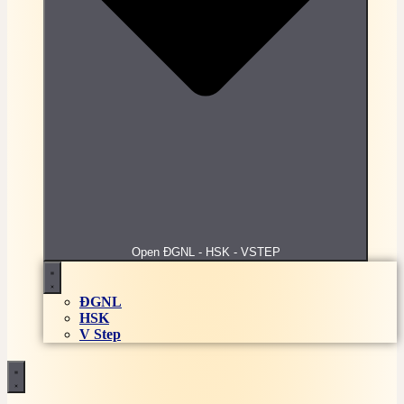
Bài tập trắc nghiệm Chứng khoán và thị trường
chứng khoán
Bài tập trắc nghiệm Lịch sử các học thuyết kinh tế
Open ĐGNL - HSK - VSTEP
Bài tập trắc nghiệm Phương pháp nghiên cứu khoa
học
Bài tập, đề thi trắc nghiệm An toàn vệ sinh thực
ĐGNL
phẩm Online
HSK
Bài tập, đề thi trắc nghiệm An toàn điện Online
V Step
Bài tập, đề thi trắc nghiệm Báo cáo tài chính hợp
nhất
Bài tập, đề thi trắc nghiệm Bảo hiểm đại cương
Online
Bài tập, đề thi trắc nghiệm Bảo mật an ninh mạng