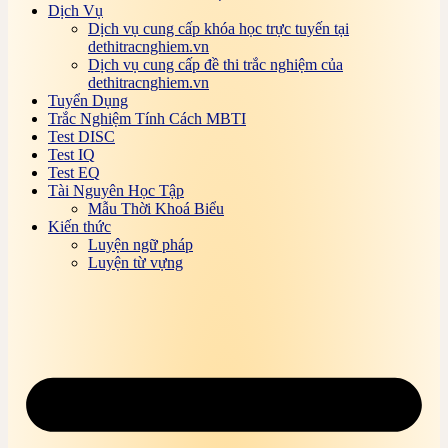
Bài tập, đề thi trắc nghiệm Luật tố tụng dân sự
Dịch Vụ
Online
Dịch vụ cung cấp khóa học trực tuyến tại
Bài tập, đề thi trắc nghiệm Luật đất đai Online
dethitracnghiem.vn
Bài tập, đề thi trắc nghiệm Luật đầu tư Online
Dịch vụ cung cấp đề thi trắc nghiệm của
Bài tập, đề thi trắc nghiệm Lý thuyết điều khiển tự
dethitracnghiem.vn
động
Tuyển Dụng
Bài tập, đề thi trắc nghiệm Mạng không dây Online
Trắc Nghiệm Tính Cách MBTI
Bài tập, đề thi trắc nghiệm Mạng máy tính Online
Test DISC
Bài tập, đề thi trắc nghiệm Marketing căn bản
Test IQ
Online
Test EQ
Bài tập, đề thi trắc nghiệm Miễn dịch học Online
Tài Nguyên Học Tập
Bài tập, đề thi trắc nghiệm Mô học đại cương
Mẫu Thời Khoá Biểu
Online
Kiến thức
Bài tập, đề thi trắc nghiệm Môi trường và con
Luyện ngữ pháp
người Online
Luyện từ vựng
Bài tập, đề thi trắc nghiệm Nghiệp vụ ngân hàng
Online
Bài tập, đề thi trắc nghiệm Nghiệp vụ ngoại thương
Online
Bài tập, đề thi trắc nghiệm Nguyên lý hệ điều hành
Online
Bài tập, đề thi trắc nghiệm Nguyên lý kế toán
Online
Bài tập, đề thi trắc nghiệm Nhi khoa Online
Bài tập, đề thi trắc nghiệm Nội khoa cơ sở Online