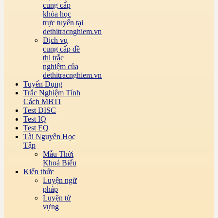
Trắc Nghiệm Quản Trị mạng
cung cấp
Trắc nghiệm Quản trị nhân lực
khóa học
Trắc nghiệm quảng quý nguồn lực
trực tuyến tại
Trắc Nghiệm Tâm lý học lứa tuổi và tâm lý học sư
dethitracnghiem.vn
phạm
Dịch vụ
Trắc nghiệm Tin học nghề phổ thông
cung cấp đề
Trắc Nghiệm Đường lối cách mạng của Đảng Cộng
thi trắc
sản Việt Nam
nghiệm của
dethitracnghiem.vn
Tuyển Dụng
Trắc Nghiệm Tính
Cách MBTI
Test DISC
Test IQ
Test EQ
Tài Nguyên Học
Tập
Mẫu Thời
Khoá Biểu
Kiến thức
Luyện ngữ
pháp
Luyện từ
vựng