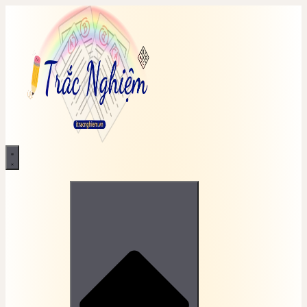
Chuyển
đến
nội
dung