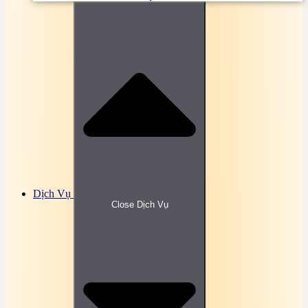
Bài tập, đề thi trắc nghiệm Luật hình sự Online
Bài tập, đề thi trắc Nghiệm Luật hôn nhân và gia
đình
Bài tập, đề thi trắc nghiệm Luật kinh doanh Online
Bài tập, đề thi trắc nghiệm Luật kinh tế Online
Bài tập, đề thi trắc nghiệm Luật lao động Online
Bài tập, đề thi trắc nghiệm Luật môi trường Online
Bài tập, đề thi trắc nghiệm Luật ngân hàng Online
Bài tập, đề thi trắc nghiệm Luật so sánh Online
Bài tập, đề thi trắc nghiệm Luật tài chính Online
Bài tập, đề thi trắc nghiệm Luật tố tụng dân sự
Online
Bài tập, đề thi trắc nghiệm Luật đất đai Online
Bài tập, đề thi trắc nghiệm Luật đầu tư Online
Bài tập, đề thi trắc nghiệm Lý thuyết điều khiển tự
Dịch Vụ
động
Close Dịch Vụ
Bài tập, đề thi trắc nghiệm Mạng không dây Online
Bài tập, đề thi trắc nghiệm Mạng máy tính Online
Bài tập, đề thi trắc nghiệm Marketing căn bản
Online
Bài tập, đề thi trắc nghiệm Miễn dịch học Online
Bài tập, đề thi trắc nghiệm Mô học đại cương
Online
Bài tập, đề thi trắc nghiệm Môi trường và con
người Online