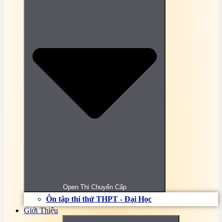
doanh
Bài tập, đề thi trắc nghiệm Hành vi tổ chức Online
Bài tập, đề thi trắc nghiệm Hệ điều hành Linux
Online
Bài tập, đề thi trắc nghiệm Hệ điều hành Windows
Online
Bài tập, đề thi trắc nghiệm Hóa lí dược Online
Bài tập, đề thi trắc nghiệm Hóa phân tích Online
Bài tập, đề thi trắc nghiệm Hóa sinh Online
Bài tập, đề thi trắc nghiệm Hóa đại cương Online
Bài tập, đề thi trắc nghiệm Huyết học – Truyền
máu Online
Bài tập, đề thi trắc nghiệm Kế toán công Online
Bài tập, đề thi trắc nghiệm Kế toán doanh nghiệp
Online
Bài tập, đề thi trắc nghiệm Kế toán hành chính sự
nghiệp
Bài tập, đề thi trắc nghiệm Kế toán máy Online
Bài tập, đề thi trắc nghiệm Kế toán quản trị Online
Bài tập, đề thi trắc nghiệm Kế toán quốc tế Online
Bài tập, đề thi trắc nghiệm Kế toán tài chính Online
Open Thi Chuyển Cấp
Bài tập, đề thi trắc nghiệm Kế toán thuế Online
Ôn tập thi thử THPT - Đại Học
Bài tập, đề thi trắc nghiệm Khoa học quản lý
Online
Giới Thiệu
Bài tập, đề thi trắc nghiệm Kiểm toán căn bản