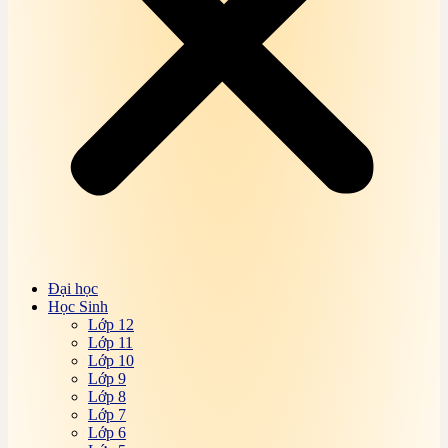
quốc tế
Bài tập, đề thi trắc nghiệm Quản trị logistics Online
Bài tập, đề thi trắc nghiệm Quản trị mạng Online
Bài tập, đề thi trắc nghiệm Quản trị marketing
Online
Bài tập, đề thi trắc nghiệm Quản trị nguồn nhân
lực
Bài tập, đề thi trắc nghiệm Quản trị sản xuất Online
Bài tập, đề thi trắc nghiệm Quản trị tài chính
Online
Bài tập, đề thi trắc nghiệm Quản trị thương mại
Online
Bài tập, đề thi trắc nghiệm Quản trị văn phòng
Online
Bài tập, đề thi trắc nghiệm Quản trị xuất nhập
khẩu Online
Đại học
Bài tập, đề thi trắc nghiệm Răng – Hàm – Mặt
Học Sinh
Online
Lớp 12
Bài tập, đề thi trắc nghiệm Sinh học đại cương
Lớp 11
Online
Lớp 10
Bài tập, đề thi trắc nghiệm Sinh lý học Online
Lớp 9
Bài tập, đề thi trắc nghiệm SPSS Online
Lớp 8
Bài tập, đề thi trắc nghiệm Tai – Mũi – Họng Online
Lớp 7
Bài tập, đề thi trắc nghiệm Tài chính công Online
Lớp 6
Bài tập, đề thi trắc nghiệm Tài chính doanh nghiệp