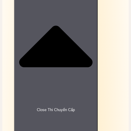
Bài tập, đề thi trắc nghiệm Công nghệ chế tạo máy
Online
Bài tập, đề thi trắc nghiệm Công nghệ hàn Online
Bài tập, đề thi trắc nghiệm Công nghệ phần mềm
Online
Bài tập, đề thi trắc nghiệm Công nghệ sản xuất
dược phẩm
Bài tập, đề thi trắc nghiệm Da liễu Online
Bài tập, đề thi trắc nghiệm Dẫn luận ngôn ngữ
Online
Bài tập, đề thi trắc nghiệm Dân số học Online
Bài tập, đề thi trắc nghiệm Dịch tễ học Online
Bài tập, đề thi trắc nghiệm Dinh dưỡng học Online
Bài tập, đề thi trắc nghiệm Dược lý Online
Bài tập, đề thi trắc nghiệm Gây mê hồi sức Online
Bài tập, đề thi trắc nghiệm Giải phẫu bệnh Online
Bài tập, đề thi trắc nghiệm Giải phẫu đại cương
Online
Bài tập, đề thi trắc nghiệm Giáo dục học đại cương
Online
Bài tập, đề thi trắc nghiệm Giáo dục nghề nghiệp
Close Thi Chuyển Cấp
Online
Bài tập, đề thi trắc nghiệm Giáo dục quốc phòng
Online
Bài tập, đề thi trắc nghiệm Giao tiếp trong kinh