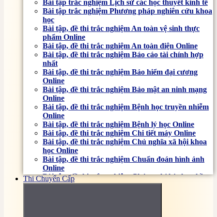
Bài tập trắc nghiệm Lịch sử các học thuyết kinh tế
Bài tập trắc nghiệm Phương pháp nghiên cứu khoa
học
Bài tập, đề thi trắc nghiệm An toàn vệ sinh thực
phẩm Online
Bài tập, đề thi trắc nghiệm An toàn điện Online
Bài tập, đề thi trắc nghiệm Báo cáo tài chính hợp
nhất
Bài tập, đề thi trắc nghiệm Bảo hiểm đại cương
Online
Bài tập, đề thi trắc nghiệm Bảo mật an ninh mạng
Online
Bài tập, đề thi trắc nghiệm Bệnh học truyền nhiễm
Online
Bài tập, đề thi trắc nghiệm Bệnh lý học Online
Bài tập, đề thi trắc nghiệm Chi tiết máy Online
Bài tập, đề thi trắc nghiệm Chủ nghĩa xã hội khoa
học Online
Bài tập, đề thi trắc nghiệm Chuẩn đoán hình ảnh
Online
Bài tập, đề thi trắc nghiệm Chứng chỉ hành nghề
Thi Chuyển Cấp
xây dựng
Bài tập, đề thi trắc nghiệm Cơ học đất Online
Bài tập, đề thi trắc nghiệm Cơ sở văn hóa Việt Nam
Online