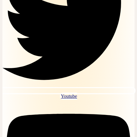
Bài tập, đề thi trắc nghiệm Huyết học – Truyền
máu Online
Bài tập, đề thi trắc nghiệm Kế toán công Online
Bài tập, đề thi trắc nghiệm Kế toán doanh nghiệp
Online
Bài tập, đề thi trắc nghiệm Kế toán hành chính sự
nghiệp
Bài tập, đề thi trắc nghiệm Kế toán máy Online
Bài tập, đề thi trắc nghiệm Kế toán quản trị Online
Bài tập, đề thi trắc nghiệm Kế toán quốc tế Online
Bài tập, đề thi trắc nghiệm Kế toán tài chính Online
Bài tập, đề thi trắc nghiệm Kế toán thuế Online
Bài tập, đề thi trắc nghiệm Khoa học quản lý
Online
Bài tập, đề thi trắc nghiệm Kiểm toán căn bản
Online
Bài tập, đề thi trắc nghiệm Kiến trúc máy tính
Online
Youtube
Bài tập, đề thi trắc nghiệm Kinh tế chính trị Online
Bài tập, đề thi trắc nghiệm Kinh tế học đại cương
Online
Bài tập, đề thi trắc nghiệm Kinh tế lượng Online
Bài tập, đề thi trắc nghiệm Kinh tế môi trường
Online
Bài tập, đề thi trắc nghiệm Kinh tế phát triển