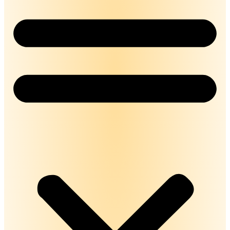
Bài tập, đề thi trắc nghiệm Nội ngoại cơ sở Online
Bài tập, đề thi trắc nghiệm Phân tích báo cáo tài
chính
Bài tập, đề thi trắc nghiệm Phân tích kinh doanh
Online
Bài tập, đề thi trắc nghiệm Pháp luật kinh tế Online
Bài tập, đề thi trắc nghiệm Pháp luật trong xây
dựng
Bài tập, đề thi trắc nghiệm Pháp luật đại cương
Online có đáp án
Bài tập, đề thi trắc nghiệm Quan hệ công chúng
(PR)
Bài tập, đề thi trắc nghiệm Quản lý bán hàng
Online
Bài tập, đề thi trắc Nghiệm Quản lý dự án đầu tư
Bài tập, đề thi trắc nghiệm Quản lý thuế Online
Bài tập, đề thi trắc nghiệm Quản trị chất lượng
Online
Bài tập, đề thi trắc nghiệm Quản trị chiến lược
Online
Bài tập, đề thi trắc nghiệm Quản trị cơ sở dữ liệu
Bài tập, đề thi trắc nghiệm Quản trị dịch vụ Online
Bài tập, đề thi trắc nghiệm Quản trị dự án Online
Bài tập, đề thi trắc nghiệm Quản trị học Online
Bài tập, đề thi trắc nghiệm Quản trị kinh doanh