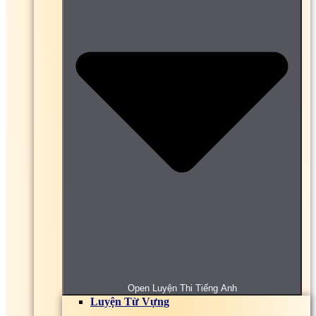
Online
Bài tập, đề thi trắc nghiệm Truyền số liệu Online
1000 + Bài tập, đề thi trắc nghiệm Tư tưởng Hồ Chí
Minh Online Có Đáp Án
Bài tập, đề thi Trắc Nghiệm Vật liệu cơ khí Online
Bài tập, đề thi trắc nghiệm Vật liệu kỹ thuật Online
Bài tập, đề thi trắc nghiệm Vật liệu điện Online
Bài tập, đề thi trắc nghiệm Vật lý đại cương Online
Bài tập, đề thi trắc nghiệm Vi sinh thực phẩm
Online
Bài tập, đề thi trắc nghiệm Vi sinh vật Online
Bài tập, đề thi trắc nghiệm Vi sinh đại cương Online
Bài tập, đề thi trắc nghiệm Vi xử lý Online
Bài tập, đề thi trắc nghiệm Xác suất thống kê
Online
Bài tập, đề thi trắc nghiệm Y học cổ truyền Online
Bài tập, đề thi trắc nghiệm Y sinh học di truyền
Online
Bài tập, đề thi trắc nghiệm Đại cương y học lao
động Online
Bài tập, đề thi trắc nghiệm Đại số tuyến tính Online
Bài tập, đề thi trắc nghiệm Đấu thầu Online
Bài tập, đề thi trắc nghiệm Địa lý du lịch Việt Nam
Open Luyện Thi Tiếng Anh
Online
Luyện Từ Vựng
Bài tập, đề thi trắc nghiệm Địa lý kinh tế Online