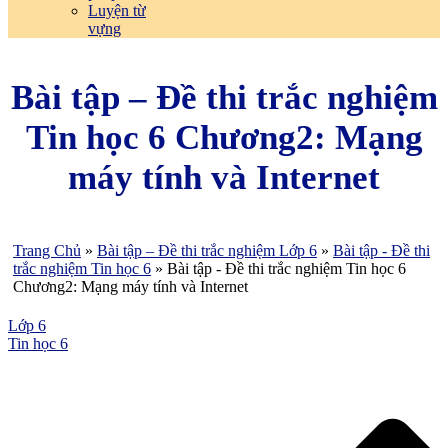
Luyện từ
vựng
Bài tập – Đề thi trắc nghiệm
Tin học 6 Chương2: Mạng
máy tính và Internet
Trang Chủ
»
Bài tập – Đề thi trắc nghiệm Lớp 6
»
Bài tập - Đề thi
trắc nghiệm Tin học 6
»
Bài tập - Đề thi trắc nghiệm Tin học 6
Chương2: Mạng máy tính và Internet
Lớp 6
Tin học 6