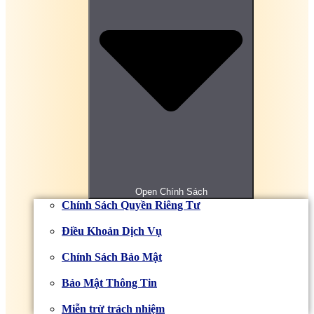
Online
Bài tập, đề thi trắc nghiệm Kỹ thuật nhiệt Online
Bài tập, đề thi trắc nghiệm Kỹ thuật thực phẩm
Online
Bài tập, đề thi trắc nghiệm Kỹ thuật điện Online
Bài tập, đề thi trắc nghiệm Lập trình Java Online
Bài tập, đề thi trắc nghiệm Lịch sử kinh tế quốc
dân
Bài tập, đề thi trắc nghiệm Lịch sử văn minh thế
giới
Bài tập, đề thi trắc nghiệm Lịch sử Đảng Online Có
đáp án
Bài tập, đề thi trắc nghiệm Linh kiện điện tử Online
Bài tập, đề thi trắc nghiệm Logic học Online
Bài tập, đề thi trắc nghiệm Luật an sinh xã hội
Open Chính Sách
Online
Chính Sách Quyền Riêng Tư
Bài tập, đề thi trắc nghiệm Luật bảo hiểm Online
Bài tập, đề thi trắc nghiệm Luật cạnh tranh Online
Điều Khoản Dịch Vụ
Bài tập, đề thi trắc nghiệm Luật dân sự Online
Bài tập, đề thi trắc nghiệm Luật doanh nghiệp
Chính Sách Bảo Mật
Online
Bài tập, đề thi trắc nghiệm Luật du lịch Online
Bảo Mật Thông Tin
Bài tập, đề thi trắc nghiệm Luật giáo dục Online
Bài tập, đề thi trắc nghiệm Luật hành chính Online
Miễn trừ trách nhiệm
Bài tập, đề thi trắc nghiệm Luật hiến pháp Online