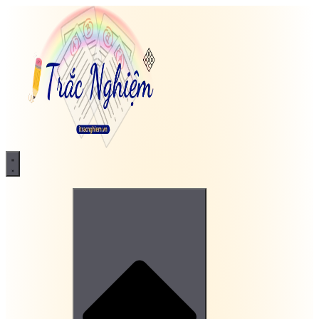
Chuyển
đến
nội
dung