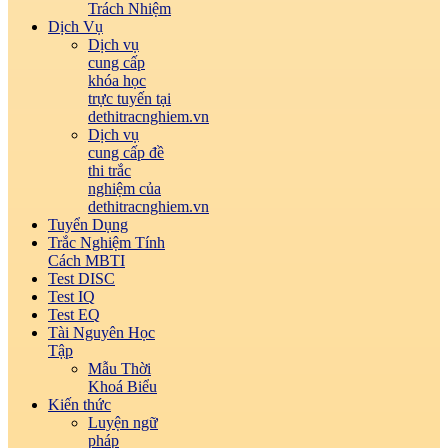
Trách Nhiệm
Dịch Vụ
Dịch vụ
cung cấp
khóa học
trực tuyến tại
dethitracnghiem.vn
Dịch vụ
cung cấp đề
thi trắc
nghiệm của
dethitracnghiem.vn
Tuyển Dụng
Trắc Nghiệm Tính
Cách MBTI
Test DISC
Test IQ
Test EQ
Tài Nguyên Học
Tập
Mẫu Thời
Khoá Biểu
Kiến thức
Luyện ngữ
pháp