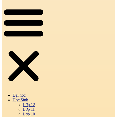
Đại học
Học Sinh
Lớp 12
Lớp 11
Lớp 10