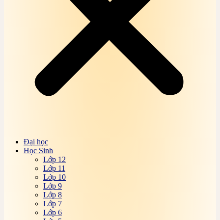
quốc tế
Bài tập, đề thi trắc nghiệm Quản trị logistics Online
Bài tập, đề thi trắc nghiệm Quản trị mạng Online
Bài tập, đề thi trắc nghiệm Quản trị marketing
Online
Bài tập, đề thi trắc nghiệm Quản trị nguồn nhân
lực
Bài tập, đề thi trắc nghiệm Quản trị sản xuất Online
Bài tập, đề thi trắc nghiệm Quản trị tài chính
Online
Bài tập, đề thi trắc nghiệm Quản trị thương mại
Online
Bài tập, đề thi trắc nghiệm Quản trị văn phòng
Online
Bài tập, đề thi trắc nghiệm Quản trị xuất nhập
khẩu Online
Đại học
Bài tập, đề thi trắc nghiệm Răng – Hàm – Mặt
Học Sinh
Online
Lớp 12
Bài tập, đề thi trắc nghiệm Sinh học đại cương
Lớp 11
Online
Lớp 10
Bài tập, đề thi trắc nghiệm Sinh lý học Online
Lớp 9
Bài tập, đề thi trắc nghiệm SPSS Online
Lớp 8
Bài tập, đề thi trắc nghiệm Tai – Mũi – Họng Online
Lớp 7
Bài tập, đề thi trắc nghiệm Tài chính công Online
Lớp 6
Bài tập, đề thi trắc nghiệm Tài chính doanh nghiệp