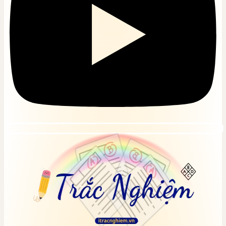
Online
Bài tập, đề thi trắc nghiệm Kinh tế quốc tế Online
Bài tập, đề thi trắc nghiệm Kinh tế vi mô Online
Bài tập, đề thi trắc nghiệm Kinh tế vĩ mô Online
Bài tập, đề thi trắc nghiệm Kỹ năng lãnh đạo
Online
Bài tập, đề thi trắc nghiệm Ký sinh trùng Online
Bài tập, đề thi trắc nghiệm Kỹ thuật an toàn lao
động
Bài tập, đề thi trắc nghiệm Kỹ thuật cảm biến
Online
Bài tập, đề thi trắc nghiệm Kỹ thuật lạnh Online
Bài tập, đề thi trắc nghiệm Kỹ thuật mạch điện tử
Online
Bài tập, đề thi trắc nghiệm Kỹ thuật môi trường
Online
Bài tập, đề thi trắc nghiệm Kỹ thuật nhiệt Online
Bài tập, đề thi trắc nghiệm Kỹ thuật thực phẩm
Online
Bài tập, đề thi trắc nghiệm Kỹ thuật điện Online
Bài tập, đề thi trắc nghiệm Lập trình Java Online
Bài tập, đề thi trắc nghiệm Lịch sử kinh tế quốc
dân
Bài tập, đề thi trắc nghiệm Lịch sử văn minh thế
giới