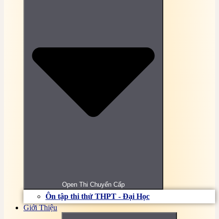
doanh
Bài tập, đề thi trắc nghiệm Hành vi tổ chức Online
Bài tập, đề thi trắc nghiệm Hệ điều hành Linux
Online
Bài tập, đề thi trắc nghiệm Hệ điều hành Windows
Online
Bài tập, đề thi trắc nghiệm Hóa lí dược Online
Bài tập, đề thi trắc nghiệm Hóa phân tích Online
Bài tập, đề thi trắc nghiệm Hóa sinh Online
Bài tập, đề thi trắc nghiệm Hóa đại cương Online
Bài tập, đề thi trắc nghiệm Huyết học – Truyền
máu Online
Bài tập, đề thi trắc nghiệm Kế toán công Online
Bài tập, đề thi trắc nghiệm Kế toán doanh nghiệp
Online
Bài tập, đề thi trắc nghiệm Kế toán hành chính sự
nghiệp
Bài tập, đề thi trắc nghiệm Kế toán máy Online
Bài tập, đề thi trắc nghiệm Kế toán quản trị Online
Bài tập, đề thi trắc nghiệm Kế toán quốc tế Online
Bài tập, đề thi trắc nghiệm Kế toán tài chính Online
Open Thi Chuyển Cấp
Bài tập, đề thi trắc nghiệm Kế toán thuế Online
Ôn tập thi thử THPT - Đại Học
Bài tập, đề thi trắc nghiệm Khoa học quản lý
Online
Giới Thiệu
Bài tập, đề thi trắc nghiệm Kiểm toán căn bản