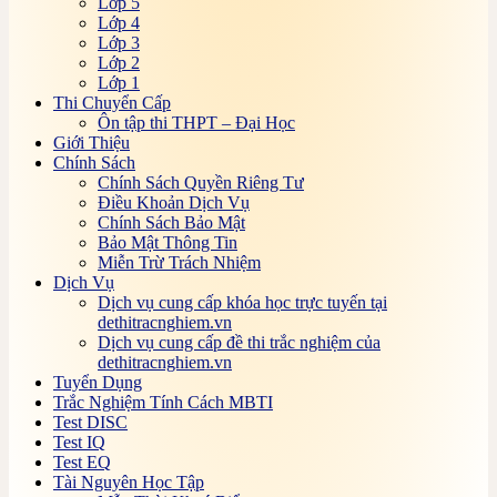
Lớp 5
Online
Lớp 4
Bài tập, đề thi trắc nghiệm Tài chính ngân hàng
Lớp 3
Online
Lớp 2
Bài tập, đề thi trắc Nghiệm Tài chính quốc tế
Lớp 1
Online
Thi Chuyển Cấp
Bài tập, đề thi trắc nghiệm Tài chính tiền tệ Online
Ôn tập thi THPT – Đại Học
Bài tập, đề thi trắc nghiệm Tâm lý học Online
Giới Thiệu
Bài tập, đề thi trắc nghiệm Tâm lý y đức Online
Chính Sách
Bài tập, đề thi trắc nghiệm Thanh toán quốc tế
Chính Sách Quyền Riêng Tư
Online
Điều Khoản Dịch Vụ
Bài tập, đề thi trắc nghiệm Thị trường tài chính
Chính Sách Bảo Mật
Online
Bảo Mật Thông Tin
Bài tập, đề thi trắc nghiệm Thiên văn học Online
Miễn Trừ Trách Nhiệm
Bài tập, đề thi trắc nghiệm Thiết kế cầu đường hầm
Dịch Vụ
giao thông
Dịch vụ cung cấp khóa học trực tuyến tại
Bài tập, đề thi trắc nghiệm Thủ tục hải quan Online
dethitracnghiem.vn
Bài tập, đề thi trắc nghiệm Thương mại quốc tế
Dịch vụ cung cấp đề thi trắc nghiệm của
Online
dethitracnghiem.vn
Bài tập, đề thi trắc nghiệm Thương mại điện tử
Tuyển Dụng
Online
Trắc Nghiệm Tính Cách MBTI
Bài tập, đề thi trắc nghiệm Thủy khí Online
Test DISC
Bài tập, đề thi trắc nghiệm Tín dụng ngân hàng
Test IQ
Online
Test EQ
Bài tập, đề thi trắc nghiệm Tin học nghề phổ thông
Tài Nguyên Học Tập
Online