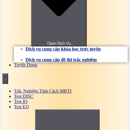
Bài tập, đề thi trắc nghiệm Nghiệp vụ ngân hàng
Online
Bài tập, đề thi trắc nghiệm Nghiệp vụ ngoại thương
Online
Bài tập, đề thi trắc nghiệm Nguyên lý hệ điều hành
Online
Bài tập, đề thi trắc nghiệm Nguyên lý kế toán
Online
Open Dịch Vụ
Bài tập, đề thi trắc nghiệm Nhi khoa Online
Dịch vụ cung cấp khóa học trực tuyến
Bài tập, đề thi trắc nghiệm Nội khoa cơ sở Online
Bài tập, đề thi trắc nghiệm Nội ngoại cơ sở Online
Dịch vụ cung cấp đề thi trắc nghiệm
Bài tập, đề thi trắc nghiệm Phân tích báo cáo tài
Tuyển Dụng
chính
Bài tập, đề thi trắc nghiệm Phân tích kinh doanh
Online
Bài tập, đề thi trắc nghiệm Pháp luật kinh tế Online
Bài tập, đề thi trắc nghiệm Pháp luật trong xây
Trắc Nghiệm Tính Cách MBTI
dựng
Test DISC
Bài tập, đề thi trắc nghiệm Pháp luật đại cương
Test IQ
Online có đáp án
Test EQ
Bài tập, đề thi trắc nghiệm Quan hệ công chúng
(PR)
Bài tập, đề thi trắc nghiệm Quản lý bán hàng
Online