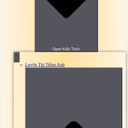
Bài tập, đề thi trắc nghiệm Quản trị xuất nhập
khẩu Online
Bài tập, đề thi trắc nghiệm Răng – Hàm – Mặt
Online
Bài tập, đề thi trắc nghiệm Sinh học đại cương
Online
Bài tập, đề thi trắc nghiệm Sinh lý học Online
Bài tập, đề thi trắc nghiệm SPSS Online
Bài tập, đề thi trắc nghiệm Tai – Mũi – Họng Online
Bài tập, đề thi trắc nghiệm Tài chính công Online
Open Kiến Thức
Bài tập, đề thi trắc nghiệm Tài chính doanh nghiệp
Online
Bài tập, đề thi trắc nghiệm Tài chính ngân hàng
Luyện Thi Tiếng Anh
Online
Bài tập, đề thi trắc Nghiệm Tài chính quốc tế
Online
Bài tập, đề thi trắc nghiệm Tài chính tiền tệ Online
Bài tập, đề thi trắc nghiệm Tâm lý học Online
Bài tập, đề thi trắc nghiệm Tâm lý y đức Online
Bài tập, đề thi trắc nghiệm Thanh toán quốc tế
Online
Bài tập, đề thi trắc nghiệm Thị trường tài chính
Online
Bài tập, đề thi trắc nghiệm Thiên văn học Online
Bài tập, đề thi trắc nghiệm Thiết kế cầu đường hầm