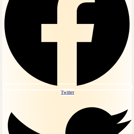
Bài tập, đề thi trắc nghiệm Dịch tễ học Online
Bài tập, đề thi trắc nghiệm Dinh dưỡng học Online
Bài tập, đề thi trắc nghiệm Dược lý Online
Bài tập, đề thi trắc nghiệm Gây mê hồi sức Online
Bài tập, đề thi trắc nghiệm Giải phẫu bệnh Online
Bài tập, đề thi trắc nghiệm Giải phẫu đại cương
Online
Bài tập, đề thi trắc nghiệm Giáo dục học đại cương
Online
Bài tập, đề thi trắc nghiệm Giáo dục nghề nghiệp
Online
Bài tập, đề thi trắc nghiệm Giáo dục quốc phòng
Online
Bài tập, đề thi trắc nghiệm Giao tiếp trong kinh
doanh
Bài tập, đề thi trắc nghiệm Hành vi tổ chức Online
Bài tập, đề thi trắc nghiệm Hệ điều hành Linux
Twitter
Online
Bài tập, đề thi trắc nghiệm Hệ điều hành Windows
Online
Bài tập, đề thi trắc nghiệm Hóa lí dược Online
Bài tập, đề thi trắc nghiệm Hóa phân tích Online
Bài tập, đề thi trắc nghiệm Hóa sinh Online
Bài tập, đề thi trắc nghiệm Hóa đại cương Online