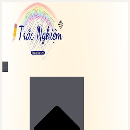
Chuyển
đến
nội
dung