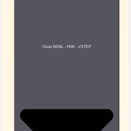
Close ĐGNL - HSK - VSTEP