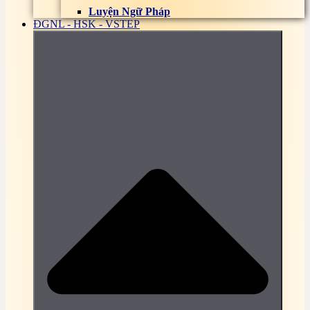
Bài tập, đề thi trắc nghiệm Điều dưỡng cơ bản
Luyện Ngữ Pháp
Bài tập, đề thi trắc nghiệm Định giá tài sản Online
ĐGNL - HSK - VSTEP
Bài tập, đề thi trắc nghiệm Đo lường điện và thiết bị
đo Online
Quản trị nhân lực
Trắc nghiệm Kiến trúc máy tính
Trắc nghiệm Kỹ thuật vi xử lý
Trắc nghiệm Luật kinh doanh
Trắc nghiệm Luật kinh tế
Trắc Nghiệm Nhập môn Internet và E-learning
Trắc Nghiệm Quản Trị mạng
Trắc nghiệm Quản trị nhân lực
Trắc nghiệm quảng quý nguồn lực
Trắc Nghiệm Tâm lý học lứa tuổi và tâm lý học sư
phạm
Trắc nghiệm Tin học nghề phổ thông
Trắc Nghiệm Đường lối cách mạng của Đảng Cộng
sản Việt Nam