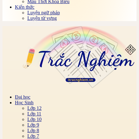
Mẫu Thời Khoá Biểu
Bài tập, đề thi trắc nghiệm Tin học đại cương
Kiến thức
Online
Luyện ngữ pháp
Bài tập, đề thi trắc nghiệm Tổ chức và quản lý y tế
Luyện từ vựng
Online
Bài tập, đề thi trắc nghiệm Toán cao cấp A1 Online
Bài tập, đề thi trắc nghiệm Toán cao cấp A2 Online
Bài tập, đề thi trắc nghiệm Toán cao cấp C1 Online
Bài tập, đề thi trắc nghiệm Toán cao cấp C2 Online
Bài tập, đề thi trắc nghiệm Toán kinh tế Online
Bài tập, đề thi trắc nghiệm Toán rời rạc Online
Bài tập, đề thi trắc nghiệm Toán tài chính Online
Bài tập, đề thi trắc nghiệm Tổng quát viễn thông
Online
Bài tập, đề thi trắc nghiệm Triết học Mác Lênin
Online
Bài tập, đề thi trắc nghiệm Truyền số liệu Online
1000 + Bài tập, đề thi trắc nghiệm Tư tưởng Hồ Chí
Đại học
Minh Online Có Đáp Án
Học Sinh
Bài tập, đề thi Trắc Nghiệm Vật liệu cơ khí Online
Lớp 12
Bài tập, đề thi trắc nghiệm Vật liệu kỹ thuật Online
Lớp 11
Bài tập, đề thi trắc nghiệm Vật liệu điện Online
Lớp 10
Bài tập, đề thi trắc nghiệm Vật lý đại cương Online
Lớp 9
Bài tập, đề thi trắc nghiệm Vi sinh thực phẩm
Lớp 8
Online
Lớp 7
Bài tập, đề thi trắc nghiệm Vi sinh vật Online