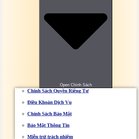
Online
Bài tập, đề thi trắc nghiệm Kỹ thuật nhiệt Online
Bài tập, đề thi trắc nghiệm Kỹ thuật thực phẩm
Online
Bài tập, đề thi trắc nghiệm Kỹ thuật điện Online
Bài tập, đề thi trắc nghiệm Lập trình Java Online
Bài tập, đề thi trắc nghiệm Lịch sử kinh tế quốc
dân
Bài tập, đề thi trắc nghiệm Lịch sử văn minh thế
giới
Bài tập, đề thi trắc nghiệm Lịch sử Đảng Online Có
đáp án
Bài tập, đề thi trắc nghiệm Linh kiện điện tử Online
Bài tập, đề thi trắc nghiệm Logic học Online
Bài tập, đề thi trắc nghiệm Luật an sinh xã hội
Open Chính Sách
Online
Chính Sách Quyền Riêng Tư
Bài tập, đề thi trắc nghiệm Luật bảo hiểm Online
Bài tập, đề thi trắc nghiệm Luật cạnh tranh Online
Điều Khoản Dịch Vụ
Bài tập, đề thi trắc nghiệm Luật dân sự Online
Bài tập, đề thi trắc nghiệm Luật doanh nghiệp
Chính Sách Bảo Mật
Online
Bài tập, đề thi trắc nghiệm Luật du lịch Online
Bảo Mật Thông Tin
Bài tập, đề thi trắc nghiệm Luật giáo dục Online
Bài tập, đề thi trắc nghiệm Luật hành chính Online
Miễn trừ trách nhiệm
Bài tập, đề thi trắc nghiệm Luật hiến pháp Online