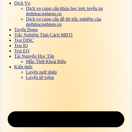
Bài tập, đề thi trắc nghiệm Luật tố tụng dân sự
Dịch Vụ
Online
Dịch vụ cung cấp khóa học trực tuyến tại
Bài tập, đề thi trắc nghiệm Luật đất đai Online
dethitracnghiem.vn
Bài tập, đề thi trắc nghiệm Luật đầu tư Online
Dịch vụ cung cấp đề thi trắc nghiệm của
Bài tập, đề thi trắc nghiệm Lý thuyết điều khiển tự
dethitracnghiem.vn
động
Tuyển Dụng
Bài tập, đề thi trắc nghiệm Mạng không dây Online
Trắc Nghiệm Tính Cách MBTI
Bài tập, đề thi trắc nghiệm Mạng máy tính Online
Test DISC
Bài tập, đề thi trắc nghiệm Marketing căn bản
Test IQ
Online
Test EQ
Bài tập, đề thi trắc nghiệm Miễn dịch học Online
Tài Nguyên Học Tập
Bài tập, đề thi trắc nghiệm Mô học đại cương
Mẫu Thời Khoá Biểu
Online
Kiến thức
Bài tập, đề thi trắc nghiệm Môi trường và con
Luyện ngữ pháp
người Online
Luyện từ vựng
Bài tập, đề thi trắc nghiệm Nghiệp vụ ngân hàng
Online
Bài tập, đề thi trắc nghiệm Nghiệp vụ ngoại thương
Online
Bài tập, đề thi trắc nghiệm Nguyên lý hệ điều hành
Online
Bài tập, đề thi trắc nghiệm Nguyên lý kế toán
Online
Bài tập, đề thi trắc nghiệm Nhi khoa Online
Bài tập, đề thi trắc nghiệm Nội khoa cơ sở Online