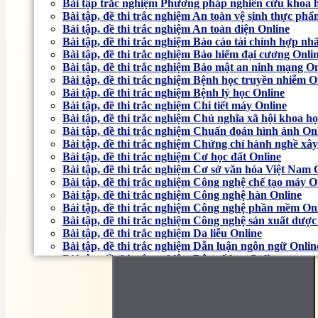
Bài tập trắc nghiệm Phương pháp nghiên cứu khoa 
Bài tập, đề thi trắc nghiệm An toàn vệ sinh thực ph
Bài tập, đề thi trắc nghiệm An toàn điện Online
Bài tập, đề thi trắc nghiệm Báo cáo tài chính hợp nh
Bài tập, đề thi trắc nghiệm Bảo hiểm đại cương Onli
Bài tập, đề thi trắc nghiệm Bảo mật an ninh mạng On
Bài tập, đề thi trắc nghiệm Bệnh học truyền nhiễm O
Bài tập, đề thi trắc nghiệm Bệnh lý học Online
Bài tập, đề thi trắc nghiệm Chi tiết máy Online
Bài tập, đề thi trắc nghiệm Chủ nghĩa xã hội khoa h
Bài tập, đề thi trắc nghiệm Chuẩn đoán hình ảnh On
Bài tập, đề thi trắc nghiệm Chứng chỉ hành nghề xâ
Bài tập, đề thi trắc nghiệm Cơ học đất Online
Bài tập, đề thi trắc nghiệm Cơ sở văn hóa Việt Nam 
Bài tập, đề thi trắc nghiệm Công nghệ chế tạo máy O
Bài tập, đề thi trắc nghiệm Công nghệ hàn Online
Bài tập, đề thi trắc nghiệm Công nghệ phần mềm On
Bài tập, đề thi trắc nghiệm Công nghệ sản xuất dượ
Bài tập, đề thi trắc nghiệm Da liễu Online
Bài tập, đề thi trắc nghiệm Dẫn luận ngôn ngữ Onlin
Bài tập, đề thi trắc nghiệm Dân số học Online
Bài tập, đề thi trắc nghiệm Dịch tễ học Online
Bài tập, đề thi trắc nghiệm Dinh dưỡng học Online
Bài tập, đề thi trắc nghiệm Dược lý Online
Bài tập, đề thi trắc nghiệm Gây mê hồi sức Online