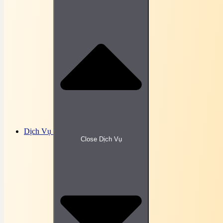
Bài tập, đề thi trắc nghiệm Quản trị logistics Online
Bài tập, đề thi trắc nghiệm Quản trị mạng Online
Bài tập, đề thi trắc nghiệm Quản trị marketing Onlin
Bài tập, đề thi trắc nghiệm Quản trị nguồn nhân lực
Bài tập, đề thi trắc nghiệm Quản trị sản xuất Online
Bài tập, đề thi trắc nghiệm Quản trị tài chính Online
Bài tập, đề thi trắc nghiệm Quản trị thương mại Onl
Bài tập, đề thi trắc nghiệm Quản trị văn phòng Onli
Bài tập, đề thi trắc nghiệm Quản trị xuất nhập khẩu
Bài tập, đề thi trắc nghiệm Răng – Hàm – Mặt Onlin
Bài tập, đề thi trắc nghiệm Sinh học đại cương Onlin
Bài tập, đề thi trắc nghiệm Sinh lý học Online
Bài tập, đề thi trắc nghiệm SPSS Online
Bài tập, đề thi trắc nghiệm Tai – Mũi – Họng Online
Dịch Vụ
Bài tập, đề thi trắc nghiệm Tài chính công Online
Close Dịch Vụ
Bài tập, đề thi trắc nghiệm Tài chính doanh nghiệp 
Bài tập, đề thi trắc nghiệm Tài chính ngân hàng Onl
Bài tập, đề thi trắc Nghiệm Tài chính quốc tế Online
Bài tập, đề thi trắc nghiệm Tài chính tiền tệ Online
Bài tập, đề thi trắc nghiệm Tâm lý học Online
Bài tập, đề thi trắc nghiệm Tâm lý y đức Online
Bài tập, đề thi trắc nghiệm Thanh toán quốc tế Onlin
Bài tập, đề thi trắc nghiệm Thị trường tài chính Onli
Bài tập, đề thi trắc nghiệm Thiên văn học Online
Bài tập, đề thi trắc nghiệm Thiết kế cầu đường hầm 