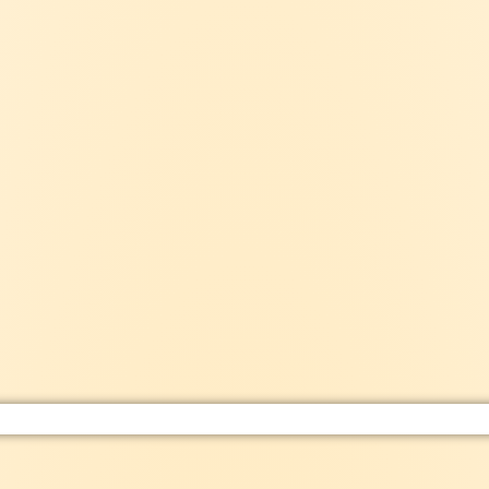
line
e
g
line
ine
ne
đáp án
e