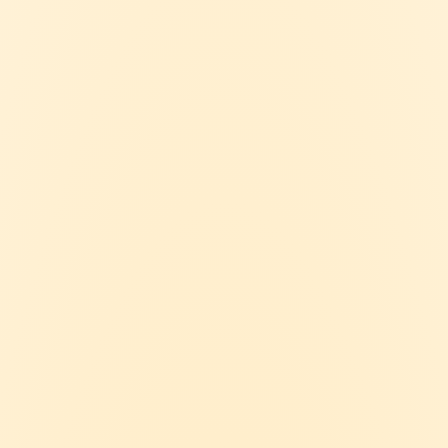
ne
nline
line
ine
nh
ne
nline
Online
line
ghiệp
e
e