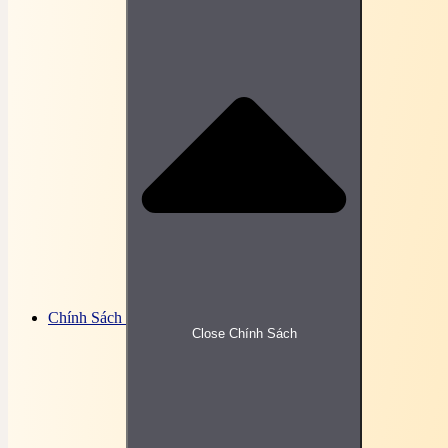
Bài tập, đề thi trắc nghiệm Luật bảo hiểm Online
Bài tập, đề thi trắc nghiệm Luật cạnh tranh Online
Bài tập, đề thi trắc nghiệm Luật dân sự Online
Bài tập, đề thi trắc nghiệm Luật doanh nghiệp Onlin
Bài tập, đề thi trắc nghiệm Luật du lịch Online
Bài tập, đề thi trắc nghiệm Luật giáo dục Online
Bài tập, đề thi trắc nghiệm Luật hành chính Online
Bài tập, đề thi trắc nghiệm Luật hiến pháp Online
Bài tập, đề thi trắc nghiệm Luật hình sự Online
Bài tập, đề thi trắc Nghiệm Luật hôn nhân và gia đì
Bài tập, đề thi trắc nghiệm Luật kinh doanh Online
Bài tập, đề thi trắc nghiệm Luật kinh tế Online
Bài tập, đề thi trắc nghiệm Luật lao động Online
Bài tập, đề thi trắc nghiệm Luật môi trường Online
Bài tập, đề thi trắc nghiệm Luật ngân hàng Online
Bài tập, đề thi trắc nghiệm Luật so sánh Online
Bài tập, đề thi trắc nghiệm Luật tài chính Online
Bài tập, đề thi trắc nghiệm Luật tố tụng dân sự Onli
Chính Sách
Bài tập, đề thi trắc nghiệm Luật đất đai Online
Close Chính Sách
Bài tập, đề thi trắc nghiệm Luật đầu tư Online
Bài tập, đề thi trắc nghiệm Lý thuyết điều khiển tự 
Bài tập, đề thi trắc nghiệm Mạng không dây Online
Bài tập, đề thi trắc nghiệm Mạng máy tính Online
Bài tập, đề thi trắc nghiệm Marketing căn bản Onlin
Bài tập, đề thi trắc nghiệm Miễn dịch học Online