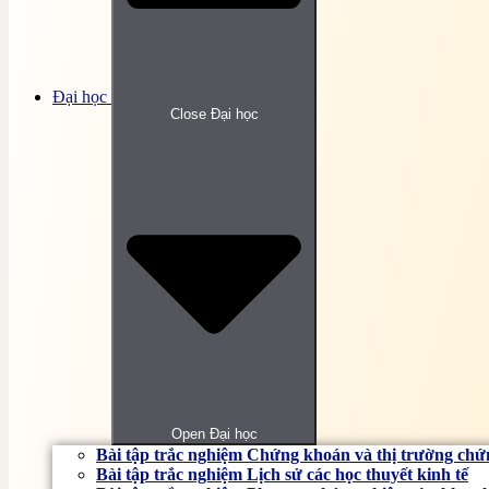
Đại học
Close Đại học
Open Đại học
Bài tập trắc nghiệm Chứng khoán và thị trường ch
Bài tập trắc nghiệm Lịch sử các học thuyết kinh tế