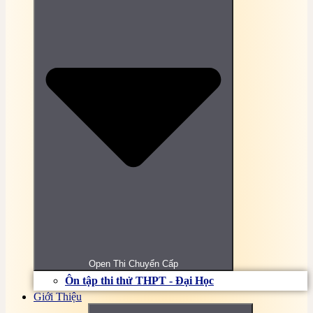
doanh
Bài tập, đề thi trắc nghiệm Hành vi tổ chức Online
Bài tập, đề thi trắc nghiệm Hệ điều hành Linux
Online
Bài tập, đề thi trắc nghiệm Hệ điều hành Windows
Online
Bài tập, đề thi trắc nghiệm Hóa lí dược Online
Bài tập, đề thi trắc nghiệm Hóa phân tích Online
Bài tập, đề thi trắc nghiệm Hóa sinh Online
Bài tập, đề thi trắc nghiệm Hóa đại cương Online
Bài tập, đề thi trắc nghiệm Huyết học – Truyền
máu Online
Bài tập, đề thi trắc nghiệm Kế toán công Online
Bài tập, đề thi trắc nghiệm Kế toán doanh nghiệp
Online
Bài tập, đề thi trắc nghiệm Kế toán hành chính sự
nghiệp
Bài tập, đề thi trắc nghiệm Kế toán máy Online
Bài tập, đề thi trắc nghiệm Kế toán quản trị Online
Bài tập, đề thi trắc nghiệm Kế toán quốc tế Online
Bài tập, đề thi trắc nghiệm Kế toán tài chính Online
Open Thi Chuyển Cấp
Bài tập, đề thi trắc nghiệm Kế toán thuế Online
Ôn tập thi thử THPT - Đại Học
Bài tập, đề thi trắc nghiệm Khoa học quản lý
Online
Giới Thiệu
Bài tập, đề thi trắc nghiệm Kiểm toán căn bản