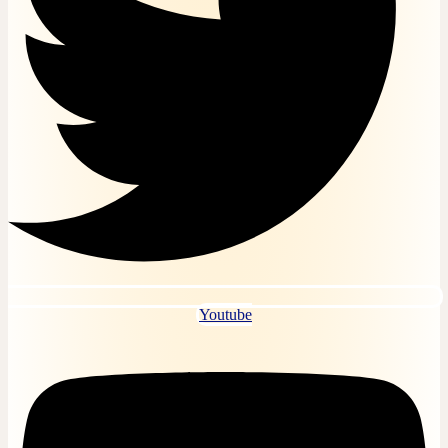
Bài tập, đề thi trắc nghiệm Huyết học – Truyền
máu Online
Bài tập, đề thi trắc nghiệm Kế toán công Online
Bài tập, đề thi trắc nghiệm Kế toán doanh nghiệp
Online
Bài tập, đề thi trắc nghiệm Kế toán hành chính sự
nghiệp
Bài tập, đề thi trắc nghiệm Kế toán máy Online
Bài tập, đề thi trắc nghiệm Kế toán quản trị Online
Bài tập, đề thi trắc nghiệm Kế toán quốc tế Online
Bài tập, đề thi trắc nghiệm Kế toán tài chính Online
Bài tập, đề thi trắc nghiệm Kế toán thuế Online
Bài tập, đề thi trắc nghiệm Khoa học quản lý
Online
Bài tập, đề thi trắc nghiệm Kiểm toán căn bản
Online
Bài tập, đề thi trắc nghiệm Kiến trúc máy tính
Online
Youtube
Bài tập, đề thi trắc nghiệm Kinh tế chính trị Online
Bài tập, đề thi trắc nghiệm Kinh tế học đại cương
Online
Bài tập, đề thi trắc nghiệm Kinh tế lượng Online
Bài tập, đề thi trắc nghiệm Kinh tế môi trường
Online
Bài tập, đề thi trắc nghiệm Kinh tế phát triển