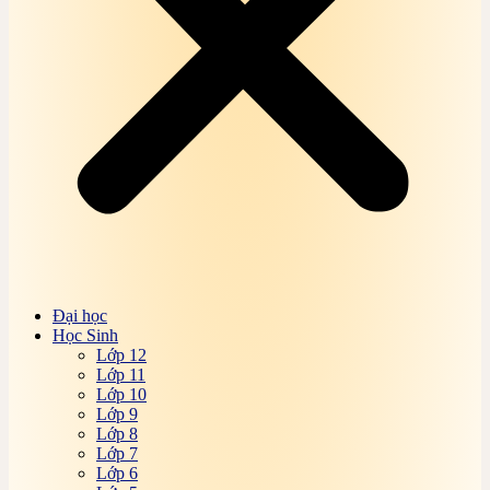
quốc tế
Bài tập, đề thi trắc nghiệm Quản trị logistics Online
Bài tập, đề thi trắc nghiệm Quản trị mạng Online
Bài tập, đề thi trắc nghiệm Quản trị marketing
Online
Bài tập, đề thi trắc nghiệm Quản trị nguồn nhân
lực
Bài tập, đề thi trắc nghiệm Quản trị sản xuất Online
Bài tập, đề thi trắc nghiệm Quản trị tài chính
Online
Bài tập, đề thi trắc nghiệm Quản trị thương mại
Online
Bài tập, đề thi trắc nghiệm Quản trị văn phòng
Online
Bài tập, đề thi trắc nghiệm Quản trị xuất nhập
khẩu Online
Đại học
Bài tập, đề thi trắc nghiệm Răng – Hàm – Mặt
Học Sinh
Online
Lớp 12
Bài tập, đề thi trắc nghiệm Sinh học đại cương
Lớp 11
Online
Lớp 10
Bài tập, đề thi trắc nghiệm Sinh lý học Online
Lớp 9
Bài tập, đề thi trắc nghiệm SPSS Online
Lớp 8
Bài tập, đề thi trắc nghiệm Tai – Mũi – Họng Online
Lớp 7
Bài tập, đề thi trắc nghiệm Tài chính công Online
Lớp 6
Bài tập, đề thi trắc nghiệm Tài chính doanh nghiệp