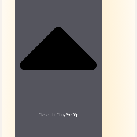
Bài tập, đề thi trắc nghiệm Công nghệ chế tạo máy
Online
Bài tập, đề thi trắc nghiệm Công nghệ hàn Online
Bài tập, đề thi trắc nghiệm Công nghệ phần mềm
Online
Bài tập, đề thi trắc nghiệm Công nghệ sản xuất
dược phẩm
Bài tập, đề thi trắc nghiệm Da liễu Online
Bài tập, đề thi trắc nghiệm Dẫn luận ngôn ngữ
Online
Bài tập, đề thi trắc nghiệm Dân số học Online
Bài tập, đề thi trắc nghiệm Dịch tễ học Online
Bài tập, đề thi trắc nghiệm Dinh dưỡng học Online
Bài tập, đề thi trắc nghiệm Dược lý Online
Bài tập, đề thi trắc nghiệm Gây mê hồi sức Online
Bài tập, đề thi trắc nghiệm Giải phẫu bệnh Online
Bài tập, đề thi trắc nghiệm Giải phẫu đại cương
Online
Bài tập, đề thi trắc nghiệm Giáo dục học đại cương
Online
Bài tập, đề thi trắc nghiệm Giáo dục nghề nghiệp
Close Thi Chuyển Cấp
Online
Bài tập, đề thi trắc nghiệm Giáo dục quốc phòng
Online
Bài tập, đề thi trắc nghiệm Giao tiếp trong kinh