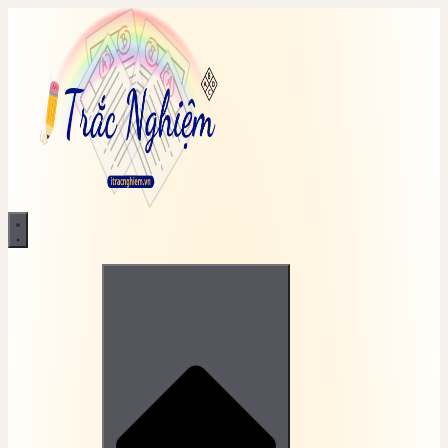
Chuyển
đến
nội
dung