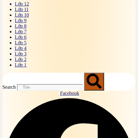
Lớp 12
Online
Lớp 11
Bài tập, đề thi trắc nghiệm Bệnh học truyền nhiễm
Lớp 10
Online
Lớp 9
Bài tập, đề thi trắc nghiệm Bệnh lý học Online
Lớp 8
Bài tập, đề thi trắc nghiệm Chi tiết máy Online
Lớp 7
Bài tập, đề thi trắc nghiệm Chủ nghĩa xã hội khoa
Lớp 6
học Online
Lớp 5
Bài tập, đề thi trắc nghiệm Chuẩn đoán hình ảnh
Lớp 4
Online
Lớp 3
Bài tập, đề thi trắc nghiệm Chứng chỉ hành nghề
Lớp 2
xây dựng
Lớp 1
Bài tập, đề thi trắc nghiệm Cơ học đất Online
Bài tập, đề thi trắc nghiệm Cơ sở văn hóa Việt Nam
Online
Bài tập, đề thi trắc nghiệm Công nghệ chế tạo máy
Search
Online
Facebook
Bài tập, đề thi trắc nghiệm Công nghệ hàn Online
Bài tập, đề thi trắc nghiệm Công nghệ phần mềm
Online
Bài tập, đề thi trắc nghiệm Công nghệ sản xuất
dược phẩm
Bài tập, đề thi trắc nghiệm Da liễu Online
Bài tập, đề thi trắc nghiệm Dẫn luận ngôn ngữ
Online
Bài tập, đề thi trắc nghiệm Dân số học Online