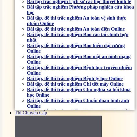
Bài tập trắc nghiệm Lịch sử các học thuyết kinh tế
Bài tập trắc nghiệm Phương pháp nghiên cứu khoa
học
Bài tập, đề thi trắc nghiệm An toàn vệ sinh thực
phẩm Online
Bài tập, đề thi trắc nghiệm An toàn điện Online
Bài tập, đề thi trắc nghiệm Báo cáo tài chính hợp
nhất
Bài tập, đề thi trắc nghiệm Bảo hiểm đại cương
Online
Bài tập, đề thi trắc nghiệm Bảo mật an ninh mạng
Online
Bài tập, đề thi trắc nghiệm Bệnh học truyền nhiễm
Online
Bài tập, đề thi trắc nghiệm Bệnh lý học Online
Bài tập, đề thi trắc nghiệm Chi tiết máy Online
Bài tập, đề thi trắc nghiệm Chủ nghĩa xã hội khoa
học Online
Bài tập, đề thi trắc nghiệm Chuẩn đoán hình ảnh
Online
Bài tập, đề thi trắc nghiệm Chứng chỉ hành nghề
Thi Chuyển Cấp
xây dựng
Bài tập, đề thi trắc nghiệm Cơ học đất Online
Bài tập, đề thi trắc nghiệm Cơ sở văn hóa Việt Nam
Online