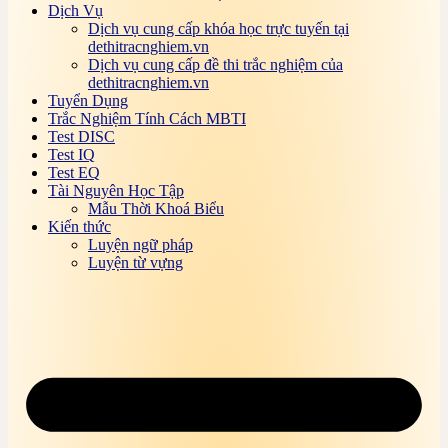
Bài tập, đề thi trắc nghiệm Luật tố tụng dân sự
Dịch Vụ
Online
Dịch vụ cung cấp khóa học trực tuyến tại
Bài tập, đề thi trắc nghiệm Luật đất đai Online
dethitracnghiem.vn
Bài tập, đề thi trắc nghiệm Luật đầu tư Online
Dịch vụ cung cấp đề thi trắc nghiệm của
Bài tập, đề thi trắc nghiệm Lý thuyết điều khiển tự
dethitracnghiem.vn
động
Tuyển Dụng
Bài tập, đề thi trắc nghiệm Mạng không dây Online
Trắc Nghiệm Tính Cách MBTI
Bài tập, đề thi trắc nghiệm Mạng máy tính Online
Test DISC
Bài tập, đề thi trắc nghiệm Marketing căn bản
Test IQ
Online
Test EQ
Bài tập, đề thi trắc nghiệm Miễn dịch học Online
Tài Nguyên Học Tập
Bài tập, đề thi trắc nghiệm Mô học đại cương
Mẫu Thời Khoá Biểu
Online
Kiến thức
Bài tập, đề thi trắc nghiệm Môi trường và con
Luyện ngữ pháp
người Online
Luyện từ vựng
Bài tập, đề thi trắc nghiệm Nghiệp vụ ngân hàng
Online
Bài tập, đề thi trắc nghiệm Nghiệp vụ ngoại thương
Online
Bài tập, đề thi trắc nghiệm Nguyên lý hệ điều hành
Online
Bài tập, đề thi trắc nghiệm Nguyên lý kế toán
Online
Bài tập, đề thi trắc nghiệm Nhi khoa Online
Bài tập, đề thi trắc nghiệm Nội khoa cơ sở Online