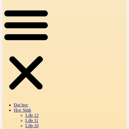
Đại học
Học Sinh
Lớp 12
Lớp 11
Lớp 10