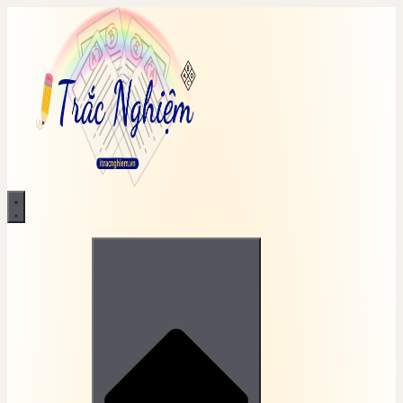
Chuyển
đến
nội
dung