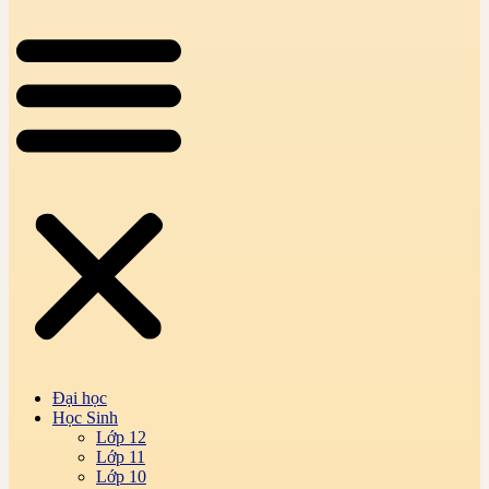
Đại học
Học Sinh
Lớp 12
Lớp 11
Lớp 10