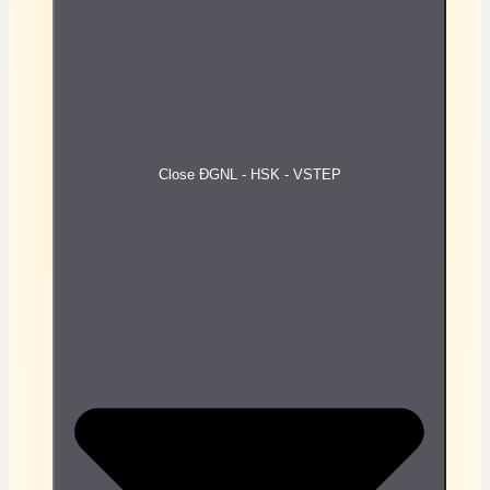
Close ĐGNL - HSK - VSTEP