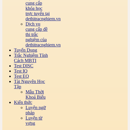
Trắc Nghiệm Quản Trị mạng
cung cấp
Trắc nghiệm Quản trị nhân lực
khóa học
Trắc nghiệm quảng quý nguồn lực
trực tuyến tại
Trắc Nghiệm Tâm lý học lứa tuổi và tâm lý học sư
dethitracnghiem.vn
phạm
Dịch vụ
Trắc nghiệm Tin học nghề phổ thông
cung cấp đề
Trắc Nghiệm Đường lối cách mạng của Đảng Cộng
thi trắc
sản Việt Nam
nghiệm của
dethitracnghiem.vn
Tuyển Dụng
Trắc Nghiệm Tính
Cách MBTI
Test DISC
Test IQ
Test EQ
Tài Nguyên Học
Tập
Mẫu Thời
Khoá Biểu
Kiến thức
Luyện ngữ
pháp
Luyện từ
vựng