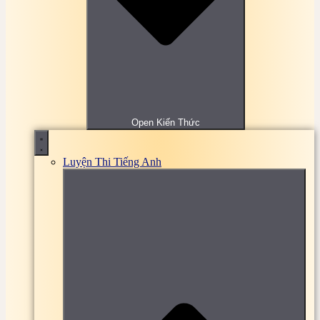
Bài tập, đề thi trắc nghiệm Quản trị xuất nhập
khẩu Online
Bài tập, đề thi trắc nghiệm Răng – Hàm – Mặt
Online
Bài tập, đề thi trắc nghiệm Sinh học đại cương
Online
Bài tập, đề thi trắc nghiệm Sinh lý học Online
Bài tập, đề thi trắc nghiệm SPSS Online
Bài tập, đề thi trắc nghiệm Tai – Mũi – Họng Online
Bài tập, đề thi trắc nghiệm Tài chính công Online
Open Kiến Thức
Bài tập, đề thi trắc nghiệm Tài chính doanh nghiệp
Online
Bài tập, đề thi trắc nghiệm Tài chính ngân hàng
Luyện Thi Tiếng Anh
Online
Bài tập, đề thi trắc Nghiệm Tài chính quốc tế
Online
Bài tập, đề thi trắc nghiệm Tài chính tiền tệ Online
Bài tập, đề thi trắc nghiệm Tâm lý học Online
Bài tập, đề thi trắc nghiệm Tâm lý y đức Online
Bài tập, đề thi trắc nghiệm Thanh toán quốc tế
Online
Bài tập, đề thi trắc nghiệm Thị trường tài chính
Online
Bài tập, đề thi trắc nghiệm Thiên văn học Online
Bài tập, đề thi trắc nghiệm Thiết kế cầu đường hầm