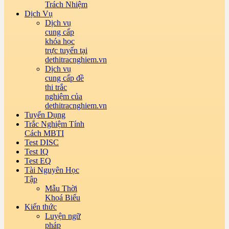
Trách Nhiệm
Dịch Vụ
Dịch vụ
cung cấp
khóa học
trực tuyến tại
dethitracnghiem.vn
Dịch vụ
cung cấp đề
thi trắc
nghiệm của
dethitracnghiem.vn
Tuyển Dụng
Trắc Nghiệm Tính
Cách MBTI
Test DISC
Test IQ
Test EQ
Tài Nguyên Học
Tập
Mẫu Thời
Khoá Biểu
Kiến thức
Luyện ngữ
pháp