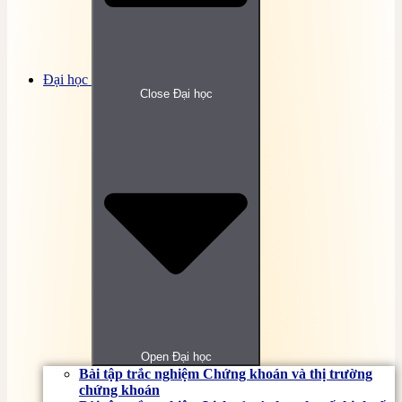
Đại học
Close Đại học
Open Đại học
Bài tập trắc nghiệm Chứng khoán và thị trường
chứng khoán