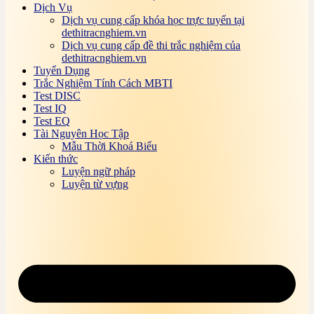
Bài tập, đề thi trắc nghiệm Luật tố tụng dân sự
Dịch Vụ
Online
Dịch vụ cung cấp khóa học trực tuyến tại
Bài tập, đề thi trắc nghiệm Luật đất đai Online
dethitracnghiem.vn
Bài tập, đề thi trắc nghiệm Luật đầu tư Online
Dịch vụ cung cấp đề thi trắc nghiệm của
Bài tập, đề thi trắc nghiệm Lý thuyết điều khiển tự
dethitracnghiem.vn
động
Tuyển Dụng
Bài tập, đề thi trắc nghiệm Mạng không dây Online
Trắc Nghiệm Tính Cách MBTI
Bài tập, đề thi trắc nghiệm Mạng máy tính Online
Test DISC
Bài tập, đề thi trắc nghiệm Marketing căn bản
Test IQ
Online
Test EQ
Bài tập, đề thi trắc nghiệm Miễn dịch học Online
Tài Nguyên Học Tập
Bài tập, đề thi trắc nghiệm Mô học đại cương
Mẫu Thời Khoá Biểu
Online
Kiến thức
Bài tập, đề thi trắc nghiệm Môi trường và con
Luyện ngữ pháp
người Online
Luyện từ vựng
Bài tập, đề thi trắc nghiệm Nghiệp vụ ngân hàng
Online
Bài tập, đề thi trắc nghiệm Nghiệp vụ ngoại thương
Online
Bài tập, đề thi trắc nghiệm Nguyên lý hệ điều hành
Online
Bài tập, đề thi trắc nghiệm Nguyên lý kế toán
Online
Bài tập, đề thi trắc nghiệm Nhi khoa Online
Bài tập, đề thi trắc nghiệm Nội khoa cơ sở Online