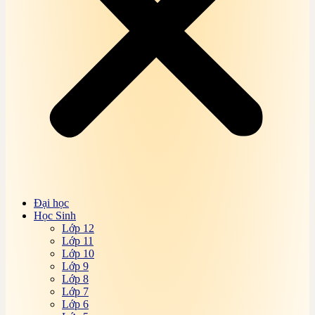
quốc tế
Bài tập, đề thi trắc nghiệm Quản trị logistics Online
Bài tập, đề thi trắc nghiệm Quản trị mạng Online
Bài tập, đề thi trắc nghiệm Quản trị marketing
Online
Bài tập, đề thi trắc nghiệm Quản trị nguồn nhân
lực
Bài tập, đề thi trắc nghiệm Quản trị sản xuất Online
Bài tập, đề thi trắc nghiệm Quản trị tài chính
Online
Bài tập, đề thi trắc nghiệm Quản trị thương mại
Online
Bài tập, đề thi trắc nghiệm Quản trị văn phòng
Online
Bài tập, đề thi trắc nghiệm Quản trị xuất nhập
khẩu Online
Đại học
Bài tập, đề thi trắc nghiệm Răng – Hàm – Mặt
Học Sinh
Online
Lớp 12
Bài tập, đề thi trắc nghiệm Sinh học đại cương
Lớp 11
Online
Lớp 10
Bài tập, đề thi trắc nghiệm Sinh lý học Online
Lớp 9
Bài tập, đề thi trắc nghiệm SPSS Online
Lớp 8
Bài tập, đề thi trắc nghiệm Tai – Mũi – Họng Online
Lớp 7
Bài tập, đề thi trắc nghiệm Tài chính công Online
Lớp 6
Bài tập, đề thi trắc nghiệm Tài chính doanh nghiệp