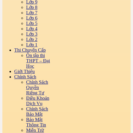
Lớp 9
Lớp 8
Lớp 7
Lớp 6
Lớp 5
Lớp 4
Lớp 3
Lớp 2
Lớp 1
Thi Chuyển Cấp
Ôn tập thi
THPT – Đại
Học
Giới Thiệu
Chính Sách
Chính Sách
Quyền
Riêng Tư
Điều Khoản
Dịch Vụ
Chính Sách
Bảo Mật
Bảo Mật
Thông Tin
Miễn Trừ