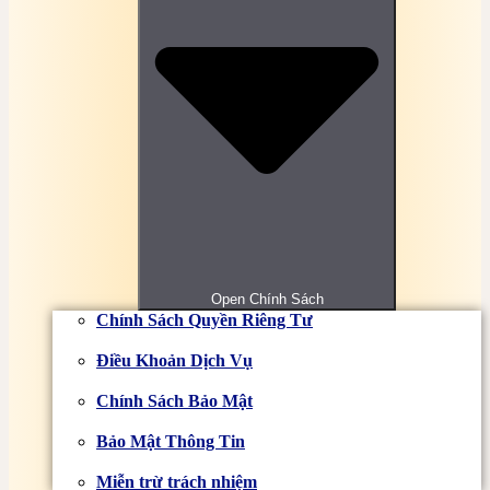
Online
Bài tập, đề thi trắc nghiệm Kỹ thuật nhiệt Online
Bài tập, đề thi trắc nghiệm Kỹ thuật thực phẩm
Online
Bài tập, đề thi trắc nghiệm Kỹ thuật điện Online
Bài tập, đề thi trắc nghiệm Lập trình Java Online
Bài tập, đề thi trắc nghiệm Lịch sử kinh tế quốc
dân
Bài tập, đề thi trắc nghiệm Lịch sử văn minh thế
giới
Bài tập, đề thi trắc nghiệm Lịch sử Đảng Online Có
đáp án
Bài tập, đề thi trắc nghiệm Linh kiện điện tử Online
Bài tập, đề thi trắc nghiệm Logic học Online
Bài tập, đề thi trắc nghiệm Luật an sinh xã hội
Open Chính Sách
Online
Chính Sách Quyền Riêng Tư
Bài tập, đề thi trắc nghiệm Luật bảo hiểm Online
Bài tập, đề thi trắc nghiệm Luật cạnh tranh Online
Điều Khoản Dịch Vụ
Bài tập, đề thi trắc nghiệm Luật dân sự Online
Bài tập, đề thi trắc nghiệm Luật doanh nghiệp
Chính Sách Bảo Mật
Online
Bài tập, đề thi trắc nghiệm Luật du lịch Online
Bảo Mật Thông Tin
Bài tập, đề thi trắc nghiệm Luật giáo dục Online
Bài tập, đề thi trắc nghiệm Luật hành chính Online
Miễn trừ trách nhiệm
Bài tập, đề thi trắc nghiệm Luật hiến pháp Online