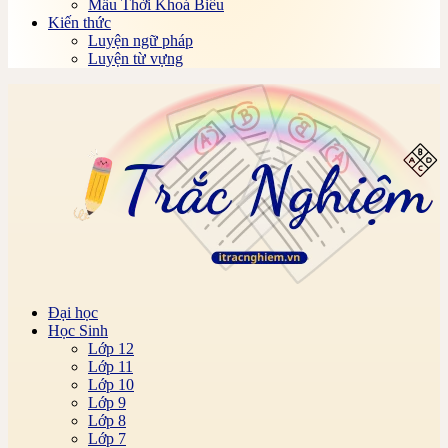
Mẫu Thời Khoá Biểu
Bài tập, đề thi trắc nghiệm Tin học đại cương
Kiến thức
Online
Luyện ngữ pháp
Bài tập, đề thi trắc nghiệm Tổ chức và quản lý y tế
Luyện từ vựng
Online
Bài tập, đề thi trắc nghiệm Toán cao cấp A1 Online
Bài tập, đề thi trắc nghiệm Toán cao cấp A2 Online
Bài tập, đề thi trắc nghiệm Toán cao cấp C1 Online
Bài tập, đề thi trắc nghiệm Toán cao cấp C2 Online
Bài tập, đề thi trắc nghiệm Toán kinh tế Online
Bài tập, đề thi trắc nghiệm Toán rời rạc Online
Bài tập, đề thi trắc nghiệm Toán tài chính Online
Bài tập, đề thi trắc nghiệm Tổng quát viễn thông
Online
Bài tập, đề thi trắc nghiệm Triết học Mác Lênin
Online
Bài tập, đề thi trắc nghiệm Truyền số liệu Online
1000 + Bài tập, đề thi trắc nghiệm Tư tưởng Hồ Chí
Đại học
Minh Online Có Đáp Án
Học Sinh
Bài tập, đề thi Trắc Nghiệm Vật liệu cơ khí Online
Lớp 12
Bài tập, đề thi trắc nghiệm Vật liệu kỹ thuật Online
Lớp 11
Bài tập, đề thi trắc nghiệm Vật liệu điện Online
Lớp 10
Bài tập, đề thi trắc nghiệm Vật lý đại cương Online
Lớp 9
Bài tập, đề thi trắc nghiệm Vi sinh thực phẩm
Lớp 8
Online
Lớp 7
Bài tập, đề thi trắc nghiệm Vi sinh vật Online