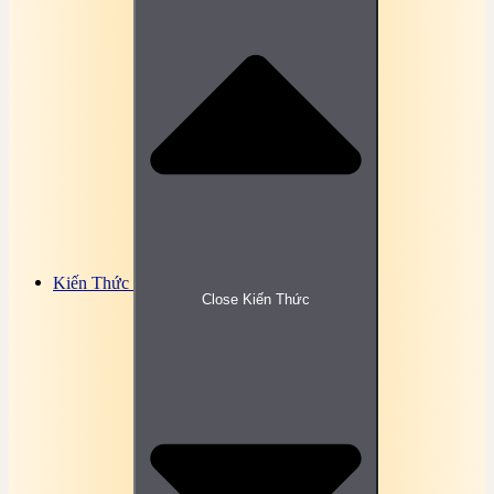
Bài tập, đề thi trắc Nghiệm Quản lý dự án đầu tư
Bài tập, đề thi trắc nghiệm Quản lý thuế Online
Bài tập, đề thi trắc nghiệm Quản trị chất lượng
Online
Bài tập, đề thi trắc nghiệm Quản trị chiến lược
Online
Bài tập, đề thi trắc nghiệm Quản trị cơ sở dữ liệu
Bài tập, đề thi trắc nghiệm Quản trị dịch vụ Online
Bài tập, đề thi trắc nghiệm Quản trị dự án Online
Bài tập, đề thi trắc nghiệm Quản trị học Online
Bài tập, đề thi trắc nghiệm Quản trị kinh doanh
quốc tế
Bài tập, đề thi trắc nghiệm Quản trị logistics Online
Bài tập, đề thi trắc nghiệm Quản trị mạng Online
Bài tập, đề thi trắc nghiệm Quản trị marketing
Kiến Thức
Online
Close Kiến Thức
Bài tập, đề thi trắc nghiệm Quản trị nguồn nhân
lực
Bài tập, đề thi trắc nghiệm Quản trị sản xuất Online
Bài tập, đề thi trắc nghiệm Quản trị tài chính
Online
Bài tập, đề thi trắc nghiệm Quản trị thương mại
Online
Bài tập, đề thi trắc nghiệm Quản trị văn phòng
Online