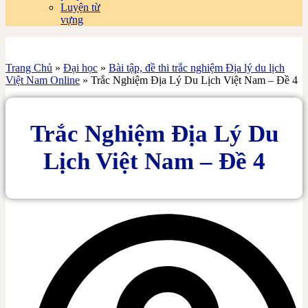
Luyện từ
vựng
Trang Chủ
»
Đại học
»
Bài tập, đề thi trắc nghiệm Địa lý du lịch
Việt Nam Online
»
Trắc Nghiệm Địa Lý Du Lịch Việt Nam – Đề 4
Trắc Nghiệm Địa Lý Du
Lịch Việt Nam – Đề 4