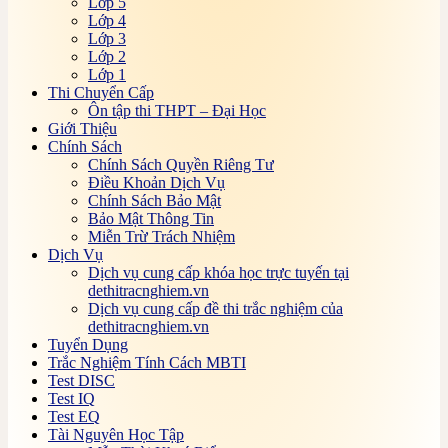
Lớp 5
Online
Lớp 4
Bài tập, đề thi trắc nghiệm Tài chính ngân hàng
Lớp 3
Online
Lớp 2
Bài tập, đề thi trắc Nghiệm Tài chính quốc tế
Lớp 1
Online
Thi Chuyển Cấp
Bài tập, đề thi trắc nghiệm Tài chính tiền tệ Online
Ôn tập thi THPT – Đại Học
Bài tập, đề thi trắc nghiệm Tâm lý học Online
Giới Thiệu
Bài tập, đề thi trắc nghiệm Tâm lý y đức Online
Chính Sách
Bài tập, đề thi trắc nghiệm Thanh toán quốc tế
Chính Sách Quyền Riêng Tư
Online
Điều Khoản Dịch Vụ
Bài tập, đề thi trắc nghiệm Thị trường tài chính
Chính Sách Bảo Mật
Online
Bảo Mật Thông Tin
Bài tập, đề thi trắc nghiệm Thiên văn học Online
Miễn Trừ Trách Nhiệm
Bài tập, đề thi trắc nghiệm Thiết kế cầu đường hầm
Dịch Vụ
giao thông
Dịch vụ cung cấp khóa học trực tuyến tại
Bài tập, đề thi trắc nghiệm Thủ tục hải quan Online
dethitracnghiem.vn
Bài tập, đề thi trắc nghiệm Thương mại quốc tế
Dịch vụ cung cấp đề thi trắc nghiệm của
Online
dethitracnghiem.vn
Bài tập, đề thi trắc nghiệm Thương mại điện tử
Tuyển Dụng
Online
Trắc Nghiệm Tính Cách MBTI
Bài tập, đề thi trắc nghiệm Thủy khí Online
Test DISC
Bài tập, đề thi trắc nghiệm Tín dụng ngân hàng
Test IQ
Online
Test EQ
Bài tập, đề thi trắc nghiệm Tin học nghề phổ thông
Tài Nguyên Học Tập
Online