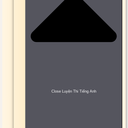
giao thông
Bài tập, đề thi trắc nghiệm Thủ tục hải quan Online
Bài tập, đề thi trắc nghiệm Thương mại quốc tế
Online
Bài tập, đề thi trắc nghiệm Thương mại điện tử
Online
Bài tập, đề thi trắc nghiệm Thủy khí Online
Bài tập, đề thi trắc nghiệm Tín dụng ngân hàng
Online
Bài tập, đề thi trắc nghiệm Tin học nghề phổ thông
Online
Bài tập, đề thi trắc nghiệm Tin học đại cương
Online
Bài tập, đề thi trắc nghiệm Tổ chức và quản lý y tế
Online
Bài tập, đề thi trắc nghiệm Toán cao cấp A1 Online
Bài tập, đề thi trắc nghiệm Toán cao cấp A2 Online
Bài tập, đề thi trắc nghiệm Toán cao cấp C1 Online
Close Luyện Thi Tiếng Anh
Bài tập, đề thi trắc nghiệm Toán cao cấp C2 Online
Bài tập, đề thi trắc nghiệm Toán kinh tế Online
Bài tập, đề thi trắc nghiệm Toán rời rạc Online
Bài tập, đề thi trắc nghiệm Toán tài chính Online
Bài tập, đề thi trắc nghiệm Tổng quát viễn thông
Online
Bài tập, đề thi trắc nghiệm Triết học Mác Lênin