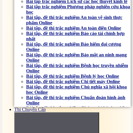
Bài tập trắc nghiệm Lịch sử các học thuyết kinh tế
Bài tập trắc nghiệm Phương pháp nghiên cứu khoa
học
Bài tập, đề thi trắc nghiệm An toàn vệ sinh thực
phẩm Online
Bài tập, đề thi trắc nghiệm An toàn điện Online
Bài tập, đề thi trắc nghiệm Báo cáo tài chính hợp
nhất
Bài tập, đề thi trắc nghiệm Bảo hiểm đại cương
Online
Bài tập, đề thi trắc nghiệm Bảo mật an ninh mạng
Online
Bài tập, đề thi trắc nghiệm Bệnh học truyền nhiễm
Online
Bài tập, đề thi trắc nghiệm Bệnh lý học Online
Bài tập, đề thi trắc nghiệm Chi tiết máy Online
Bài tập, đề thi trắc nghiệm Chủ nghĩa xã hội khoa
học Online
Bài tập, đề thi trắc nghiệm Chuẩn đoán hình ảnh
Online
Bài tập, đề thi trắc nghiệm Chứng chỉ hành nghề
Thi Chuyển Cấp
xây dựng
Bài tập, đề thi trắc nghiệm Cơ học đất Online
Bài tập, đề thi trắc nghiệm Cơ sở văn hóa Việt Nam
Online