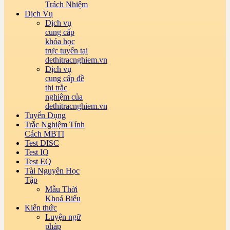
Trách Nhiệm
Dịch Vụ
Dịch vụ
cung cấp
khóa học
trực tuyến tại
dethitracnghiem.vn
Dịch vụ
cung cấp đề
thi trắc
nghiệm của
dethitracnghiem.vn
Tuyển Dụng
Trắc Nghiệm Tính
Cách MBTI
Test DISC
Test IQ
Test EQ
Tài Nguyên Học
Tập
Mẫu Thời
Khoá Biểu
Kiến thức
Luyện ngữ
pháp