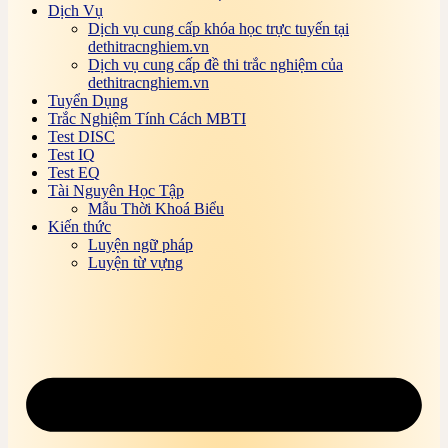
Bài tập, đề thi trắc nghiệm Luật tố tụng dân sự
Dịch Vụ
Online
Dịch vụ cung cấp khóa học trực tuyến tại
Bài tập, đề thi trắc nghiệm Luật đất đai Online
dethitracnghiem.vn
Bài tập, đề thi trắc nghiệm Luật đầu tư Online
Dịch vụ cung cấp đề thi trắc nghiệm của
Bài tập, đề thi trắc nghiệm Lý thuyết điều khiển tự
dethitracnghiem.vn
động
Tuyển Dụng
Bài tập, đề thi trắc nghiệm Mạng không dây Online
Trắc Nghiệm Tính Cách MBTI
Bài tập, đề thi trắc nghiệm Mạng máy tính Online
Test DISC
Bài tập, đề thi trắc nghiệm Marketing căn bản
Test IQ
Online
Test EQ
Bài tập, đề thi trắc nghiệm Miễn dịch học Online
Tài Nguyên Học Tập
Bài tập, đề thi trắc nghiệm Mô học đại cương
Mẫu Thời Khoá Biểu
Online
Kiến thức
Bài tập, đề thi trắc nghiệm Môi trường và con
Luyện ngữ pháp
người Online
Luyện từ vựng
Bài tập, đề thi trắc nghiệm Nghiệp vụ ngân hàng
Online
Bài tập, đề thi trắc nghiệm Nghiệp vụ ngoại thương
Online
Bài tập, đề thi trắc nghiệm Nguyên lý hệ điều hành
Online
Bài tập, đề thi trắc nghiệm Nguyên lý kế toán
Online
Bài tập, đề thi trắc nghiệm Nhi khoa Online
Bài tập, đề thi trắc nghiệm Nội khoa cơ sở Online