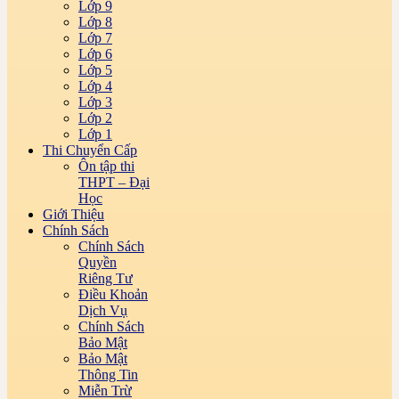
Lớp 9
Lớp 8
Lớp 7
Lớp 6
Lớp 5
Lớp 4
Lớp 3
Lớp 2
Lớp 1
Thi Chuyển Cấp
Ôn tập thi
THPT – Đại
Học
Giới Thiệu
Chính Sách
Chính Sách
Quyền
Riêng Tư
Điều Khoản
Dịch Vụ
Chính Sách
Bảo Mật
Bảo Mật
Thông Tin
Miễn Trừ