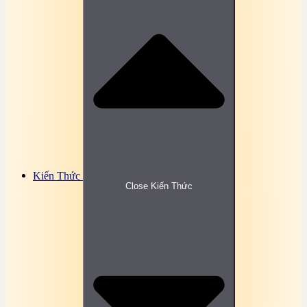
Bài tập, đề thi trắc Nghiệm Quản lý dự án đầu tư
Bài tập, đề thi trắc nghiệm Quản lý thuế Online
Bài tập, đề thi trắc nghiệm Quản trị chất lượng
Online
Bài tập, đề thi trắc nghiệm Quản trị chiến lược
Online
Bài tập, đề thi trắc nghiệm Quản trị cơ sở dữ liệu
Bài tập, đề thi trắc nghiệm Quản trị dịch vụ Online
Bài tập, đề thi trắc nghiệm Quản trị dự án Online
Bài tập, đề thi trắc nghiệm Quản trị học Online
Bài tập, đề thi trắc nghiệm Quản trị kinh doanh
quốc tế
Bài tập, đề thi trắc nghiệm Quản trị logistics Online
Bài tập, đề thi trắc nghiệm Quản trị mạng Online
Bài tập, đề thi trắc nghiệm Quản trị marketing
Kiến Thức
Online
Close Kiến Thức
Bài tập, đề thi trắc nghiệm Quản trị nguồn nhân
lực
Bài tập, đề thi trắc nghiệm Quản trị sản xuất Online
Bài tập, đề thi trắc nghiệm Quản trị tài chính
Online
Bài tập, đề thi trắc nghiệm Quản trị thương mại
Online
Bài tập, đề thi trắc nghiệm Quản trị văn phòng
Online