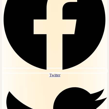
Bài tập, đề thi trắc nghiệm Dịch tễ học Online
Bài tập, đề thi trắc nghiệm Dinh dưỡng học Online
Bài tập, đề thi trắc nghiệm Dược lý Online
Bài tập, đề thi trắc nghiệm Gây mê hồi sức Online
Bài tập, đề thi trắc nghiệm Giải phẫu bệnh Online
Bài tập, đề thi trắc nghiệm Giải phẫu đại cương
Online
Bài tập, đề thi trắc nghiệm Giáo dục học đại cương
Online
Bài tập, đề thi trắc nghiệm Giáo dục nghề nghiệp
Online
Bài tập, đề thi trắc nghiệm Giáo dục quốc phòng
Online
Bài tập, đề thi trắc nghiệm Giao tiếp trong kinh
doanh
Bài tập, đề thi trắc nghiệm Hành vi tổ chức Online
Bài tập, đề thi trắc nghiệm Hệ điều hành Linux
Twitter
Online
Bài tập, đề thi trắc nghiệm Hệ điều hành Windows
Online
Bài tập, đề thi trắc nghiệm Hóa lí dược Online
Bài tập, đề thi trắc nghiệm Hóa phân tích Online
Bài tập, đề thi trắc nghiệm Hóa sinh Online
Bài tập, đề thi trắc nghiệm Hóa đại cương Online