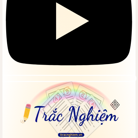
Online
Bài tập, đề thi trắc nghiệm Kinh tế quốc tế Online
Bài tập, đề thi trắc nghiệm Kinh tế vi mô Online
Bài tập, đề thi trắc nghiệm Kinh tế vĩ mô Online
Bài tập, đề thi trắc nghiệm Kỹ năng lãnh đạo
Online
Bài tập, đề thi trắc nghiệm Ký sinh trùng Online
Bài tập, đề thi trắc nghiệm Kỹ thuật an toàn lao
động
Bài tập, đề thi trắc nghiệm Kỹ thuật cảm biến
Online
Bài tập, đề thi trắc nghiệm Kỹ thuật lạnh Online
Bài tập, đề thi trắc nghiệm Kỹ thuật mạch điện tử
Online
Bài tập, đề thi trắc nghiệm Kỹ thuật môi trường
Online
Bài tập, đề thi trắc nghiệm Kỹ thuật nhiệt Online
Bài tập, đề thi trắc nghiệm Kỹ thuật thực phẩm
Online
Bài tập, đề thi trắc nghiệm Kỹ thuật điện Online
Bài tập, đề thi trắc nghiệm Lập trình Java Online
Bài tập, đề thi trắc nghiệm Lịch sử kinh tế quốc
dân
Bài tập, đề thi trắc nghiệm Lịch sử văn minh thế
giới