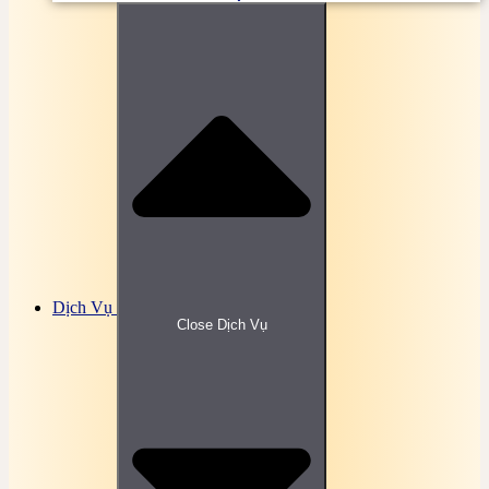
Bài tập, đề thi trắc nghiệm Luật hình sự Online
Bài tập, đề thi trắc Nghiệm Luật hôn nhân và gia
đình
Bài tập, đề thi trắc nghiệm Luật kinh doanh Online
Bài tập, đề thi trắc nghiệm Luật kinh tế Online
Bài tập, đề thi trắc nghiệm Luật lao động Online
Bài tập, đề thi trắc nghiệm Luật môi trường Online
Bài tập, đề thi trắc nghiệm Luật ngân hàng Online
Bài tập, đề thi trắc nghiệm Luật so sánh Online
Bài tập, đề thi trắc nghiệm Luật tài chính Online
Bài tập, đề thi trắc nghiệm Luật tố tụng dân sự
Online
Bài tập, đề thi trắc nghiệm Luật đất đai Online
Bài tập, đề thi trắc nghiệm Luật đầu tư Online
Bài tập, đề thi trắc nghiệm Lý thuyết điều khiển tự
Dịch Vụ
động
Close Dịch Vụ
Bài tập, đề thi trắc nghiệm Mạng không dây Online
Bài tập, đề thi trắc nghiệm Mạng máy tính Online
Bài tập, đề thi trắc nghiệm Marketing căn bản
Online
Bài tập, đề thi trắc nghiệm Miễn dịch học Online
Bài tập, đề thi trắc nghiệm Mô học đại cương
Online
Bài tập, đề thi trắc nghiệm Môi trường và con
người Online