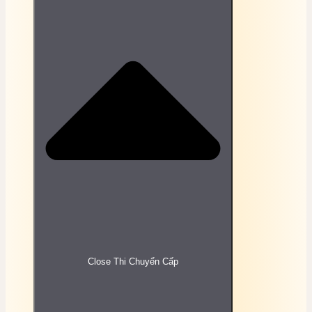
Bài tập, đề thi trắc nghiệm Công nghệ chế tạo máy
Online
Bài tập, đề thi trắc nghiệm Công nghệ hàn Online
Bài tập, đề thi trắc nghiệm Công nghệ phần mềm
Online
Bài tập, đề thi trắc nghiệm Công nghệ sản xuất
dược phẩm
Bài tập, đề thi trắc nghiệm Da liễu Online
Bài tập, đề thi trắc nghiệm Dẫn luận ngôn ngữ
Online
Bài tập, đề thi trắc nghiệm Dân số học Online
Bài tập, đề thi trắc nghiệm Dịch tễ học Online
Bài tập, đề thi trắc nghiệm Dinh dưỡng học Online
Bài tập, đề thi trắc nghiệm Dược lý Online
Bài tập, đề thi trắc nghiệm Gây mê hồi sức Online
Bài tập, đề thi trắc nghiệm Giải phẫu bệnh Online
Bài tập, đề thi trắc nghiệm Giải phẫu đại cương
Online
Bài tập, đề thi trắc nghiệm Giáo dục học đại cương
Online
Bài tập, đề thi trắc nghiệm Giáo dục nghề nghiệp
Close Thi Chuyển Cấp
Online
Bài tập, đề thi trắc nghiệm Giáo dục quốc phòng
Online
Bài tập, đề thi trắc nghiệm Giao tiếp trong kinh