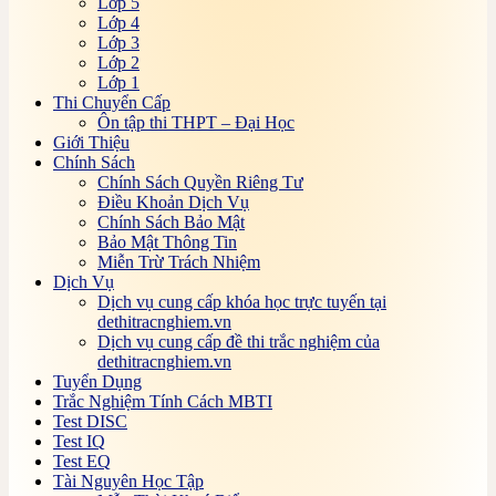
Lớp 5
Online
Lớp 4
Bài tập, đề thi trắc nghiệm Tài chính ngân hàng
Lớp 3
Online
Lớp 2
Bài tập, đề thi trắc Nghiệm Tài chính quốc tế
Lớp 1
Online
Thi Chuyển Cấp
Bài tập, đề thi trắc nghiệm Tài chính tiền tệ Online
Ôn tập thi THPT – Đại Học
Bài tập, đề thi trắc nghiệm Tâm lý học Online
Giới Thiệu
Bài tập, đề thi trắc nghiệm Tâm lý y đức Online
Chính Sách
Bài tập, đề thi trắc nghiệm Thanh toán quốc tế
Chính Sách Quyền Riêng Tư
Online
Điều Khoản Dịch Vụ
Bài tập, đề thi trắc nghiệm Thị trường tài chính
Chính Sách Bảo Mật
Online
Bảo Mật Thông Tin
Bài tập, đề thi trắc nghiệm Thiên văn học Online
Miễn Trừ Trách Nhiệm
Bài tập, đề thi trắc nghiệm Thiết kế cầu đường hầm
Dịch Vụ
giao thông
Dịch vụ cung cấp khóa học trực tuyến tại
Bài tập, đề thi trắc nghiệm Thủ tục hải quan Online
dethitracnghiem.vn
Bài tập, đề thi trắc nghiệm Thương mại quốc tế
Dịch vụ cung cấp đề thi trắc nghiệm của
Online
dethitracnghiem.vn
Bài tập, đề thi trắc nghiệm Thương mại điện tử
Tuyển Dụng
Online
Trắc Nghiệm Tính Cách MBTI
Bài tập, đề thi trắc nghiệm Thủy khí Online
Test DISC
Bài tập, đề thi trắc nghiệm Tín dụng ngân hàng
Test IQ
Online
Test EQ
Bài tập, đề thi trắc nghiệm Tin học nghề phổ thông
Tài Nguyên Học Tập
Online