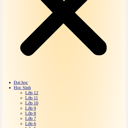
quốc tế
Bài tập, đề thi trắc nghiệm Quản trị logistics Online
Bài tập, đề thi trắc nghiệm Quản trị mạng Online
Bài tập, đề thi trắc nghiệm Quản trị marketing
Online
Bài tập, đề thi trắc nghiệm Quản trị nguồn nhân
lực
Bài tập, đề thi trắc nghiệm Quản trị sản xuất Online
Bài tập, đề thi trắc nghiệm Quản trị tài chính
Online
Bài tập, đề thi trắc nghiệm Quản trị thương mại
Online
Bài tập, đề thi trắc nghiệm Quản trị văn phòng
Online
Bài tập, đề thi trắc nghiệm Quản trị xuất nhập
khẩu Online
Đại học
Bài tập, đề thi trắc nghiệm Răng – Hàm – Mặt
Học Sinh
Online
Lớp 12
Bài tập, đề thi trắc nghiệm Sinh học đại cương
Lớp 11
Online
Lớp 10
Bài tập, đề thi trắc nghiệm Sinh lý học Online
Lớp 9
Bài tập, đề thi trắc nghiệm SPSS Online
Lớp 8
Bài tập, đề thi trắc nghiệm Tai – Mũi – Họng Online
Lớp 7
Bài tập, đề thi trắc nghiệm Tài chính công Online
Lớp 6
Bài tập, đề thi trắc nghiệm Tài chính doanh nghiệp