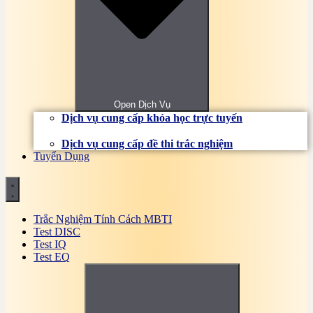
Bài tập, đề thi trắc nghiệm Nghiệp vụ ngân hàng
Online
Bài tập, đề thi trắc nghiệm Nghiệp vụ ngoại thương
Online
Bài tập, đề thi trắc nghiệm Nguyên lý hệ điều hành
Online
Bài tập, đề thi trắc nghiệm Nguyên lý kế toán
Online
Open Dịch Vụ
Bài tập, đề thi trắc nghiệm Nhi khoa Online
Dịch vụ cung cấp khóa học trực tuyến
Bài tập, đề thi trắc nghiệm Nội khoa cơ sở Online
Bài tập, đề thi trắc nghiệm Nội ngoại cơ sở Online
Dịch vụ cung cấp đề thi trắc nghiệm
Bài tập, đề thi trắc nghiệm Phân tích báo cáo tài
Tuyển Dụng
chính
Bài tập, đề thi trắc nghiệm Phân tích kinh doanh
Online
Bài tập, đề thi trắc nghiệm Pháp luật kinh tế Online
Bài tập, đề thi trắc nghiệm Pháp luật trong xây
Trắc Nghiệm Tính Cách MBTI
dựng
Test DISC
Bài tập, đề thi trắc nghiệm Pháp luật đại cương
Test IQ
Online có đáp án
Test EQ
Bài tập, đề thi trắc nghiệm Quan hệ công chúng
(PR)
Bài tập, đề thi trắc nghiệm Quản lý bán hàng
Online