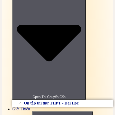
doanh
Bài tập, đề thi trắc nghiệm Hành vi tổ chức Online
Bài tập, đề thi trắc nghiệm Hệ điều hành Linux
Online
Bài tập, đề thi trắc nghiệm Hệ điều hành Windows
Online
Bài tập, đề thi trắc nghiệm Hóa lí dược Online
Bài tập, đề thi trắc nghiệm Hóa phân tích Online
Bài tập, đề thi trắc nghiệm Hóa sinh Online
Bài tập, đề thi trắc nghiệm Hóa đại cương Online
Bài tập, đề thi trắc nghiệm Huyết học – Truyền
máu Online
Bài tập, đề thi trắc nghiệm Kế toán công Online
Bài tập, đề thi trắc nghiệm Kế toán doanh nghiệp
Online
Bài tập, đề thi trắc nghiệm Kế toán hành chính sự
nghiệp
Bài tập, đề thi trắc nghiệm Kế toán máy Online
Bài tập, đề thi trắc nghiệm Kế toán quản trị Online
Bài tập, đề thi trắc nghiệm Kế toán quốc tế Online
Bài tập, đề thi trắc nghiệm Kế toán tài chính Online
Open Thi Chuyển Cấp
Bài tập, đề thi trắc nghiệm Kế toán thuế Online
Ôn tập thi thử THPT - Đại Học
Bài tập, đề thi trắc nghiệm Khoa học quản lý
Online
Giới Thiệu
Bài tập, đề thi trắc nghiệm Kiểm toán căn bản