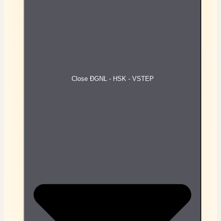
Close ĐGNL - HSK - VSTEP