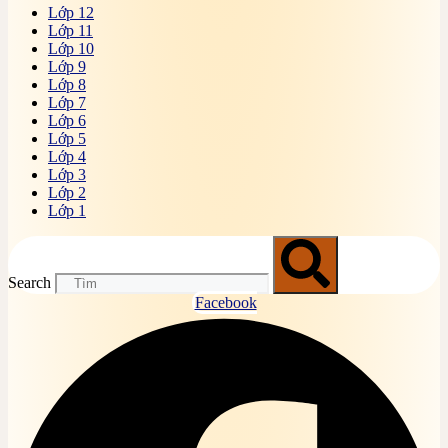
Lớp 12
Online
Lớp 11
Bài tập, đề thi trắc nghiệm Bệnh học truyền nhiễm
Lớp 10
Online
Lớp 9
Bài tập, đề thi trắc nghiệm Bệnh lý học Online
Lớp 8
Bài tập, đề thi trắc nghiệm Chi tiết máy Online
Lớp 7
Bài tập, đề thi trắc nghiệm Chủ nghĩa xã hội khoa
Lớp 6
học Online
Lớp 5
Bài tập, đề thi trắc nghiệm Chuẩn đoán hình ảnh
Lớp 4
Online
Lớp 3
Bài tập, đề thi trắc nghiệm Chứng chỉ hành nghề
Lớp 2
xây dựng
Lớp 1
Bài tập, đề thi trắc nghiệm Cơ học đất Online
Bài tập, đề thi trắc nghiệm Cơ sở văn hóa Việt Nam
Online
Bài tập, đề thi trắc nghiệm Công nghệ chế tạo máy
Search
Online
Facebook
Bài tập, đề thi trắc nghiệm Công nghệ hàn Online
Bài tập, đề thi trắc nghiệm Công nghệ phần mềm
Online
Bài tập, đề thi trắc nghiệm Công nghệ sản xuất
dược phẩm
Bài tập, đề thi trắc nghiệm Da liễu Online
Bài tập, đề thi trắc nghiệm Dẫn luận ngôn ngữ
Online
Bài tập, đề thi trắc nghiệm Dân số học Online