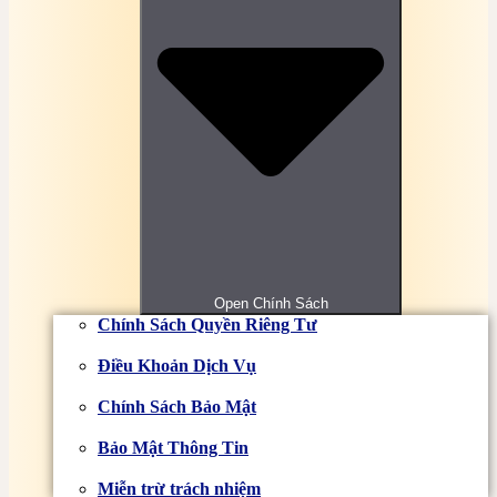
Online
Bài tập, đề thi trắc nghiệm Kỹ thuật nhiệt Online
Bài tập, đề thi trắc nghiệm Kỹ thuật thực phẩm
Online
Bài tập, đề thi trắc nghiệm Kỹ thuật điện Online
Bài tập, đề thi trắc nghiệm Lập trình Java Online
Bài tập, đề thi trắc nghiệm Lịch sử kinh tế quốc
dân
Bài tập, đề thi trắc nghiệm Lịch sử văn minh thế
giới
Bài tập, đề thi trắc nghiệm Lịch sử Đảng Online Có
đáp án
Bài tập, đề thi trắc nghiệm Linh kiện điện tử Online
Bài tập, đề thi trắc nghiệm Logic học Online
Bài tập, đề thi trắc nghiệm Luật an sinh xã hội
Open Chính Sách
Online
Chính Sách Quyền Riêng Tư
Bài tập, đề thi trắc nghiệm Luật bảo hiểm Online
Bài tập, đề thi trắc nghiệm Luật cạnh tranh Online
Điều Khoản Dịch Vụ
Bài tập, đề thi trắc nghiệm Luật dân sự Online
Bài tập, đề thi trắc nghiệm Luật doanh nghiệp
Chính Sách Bảo Mật
Online
Bài tập, đề thi trắc nghiệm Luật du lịch Online
Bảo Mật Thông Tin
Bài tập, đề thi trắc nghiệm Luật giáo dục Online
Bài tập, đề thi trắc nghiệm Luật hành chính Online
Miễn trừ trách nhiệm
Bài tập, đề thi trắc nghiệm Luật hiến pháp Online