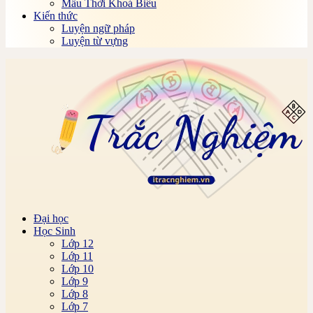
Mẫu Thời Khoá Biểu
Bài tập, đề thi trắc nghiệm Tin học đại cương
Kiến thức
Online
Luyện ngữ pháp
Bài tập, đề thi trắc nghiệm Tổ chức và quản lý y tế
Luyện từ vựng
Online
Bài tập, đề thi trắc nghiệm Toán cao cấp A1 Online
Bài tập, đề thi trắc nghiệm Toán cao cấp A2 Online
Bài tập, đề thi trắc nghiệm Toán cao cấp C1 Online
Bài tập, đề thi trắc nghiệm Toán cao cấp C2 Online
Bài tập, đề thi trắc nghiệm Toán kinh tế Online
Bài tập, đề thi trắc nghiệm Toán rời rạc Online
Bài tập, đề thi trắc nghiệm Toán tài chính Online
Bài tập, đề thi trắc nghiệm Tổng quát viễn thông
Online
Bài tập, đề thi trắc nghiệm Triết học Mác Lênin
Online
Bài tập, đề thi trắc nghiệm Truyền số liệu Online
1000 + Bài tập, đề thi trắc nghiệm Tư tưởng Hồ Chí
Đại học
Minh Online Có Đáp Án
Học Sinh
Bài tập, đề thi Trắc Nghiệm Vật liệu cơ khí Online
Lớp 12
Bài tập, đề thi trắc nghiệm Vật liệu kỹ thuật Online
Lớp 11
Bài tập, đề thi trắc nghiệm Vật liệu điện Online
Lớp 10
Bài tập, đề thi trắc nghiệm Vật lý đại cương Online
Lớp 9
Bài tập, đề thi trắc nghiệm Vi sinh thực phẩm
Lớp 8
Online
Lớp 7
Bài tập, đề thi trắc nghiệm Vi sinh vật Online