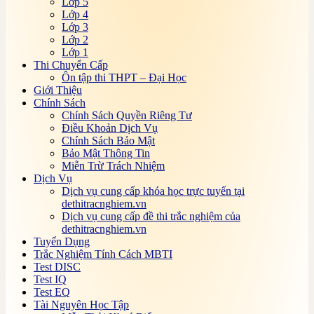
Lớp 5
Online
Lớp 4
Bài tập, đề thi trắc nghiệm Tài chính ngân hàng
Lớp 3
Online
Lớp 2
Bài tập, đề thi trắc Nghiệm Tài chính quốc tế
Lớp 1
Online
Thi Chuyển Cấp
Bài tập, đề thi trắc nghiệm Tài chính tiền tệ Online
Ôn tập thi THPT – Đại Học
Bài tập, đề thi trắc nghiệm Tâm lý học Online
Giới Thiệu
Bài tập, đề thi trắc nghiệm Tâm lý y đức Online
Chính Sách
Bài tập, đề thi trắc nghiệm Thanh toán quốc tế
Chính Sách Quyền Riêng Tư
Online
Điều Khoản Dịch Vụ
Bài tập, đề thi trắc nghiệm Thị trường tài chính
Chính Sách Bảo Mật
Online
Bảo Mật Thông Tin
Bài tập, đề thi trắc nghiệm Thiên văn học Online
Miễn Trừ Trách Nhiệm
Bài tập, đề thi trắc nghiệm Thiết kế cầu đường hầm
Dịch Vụ
giao thông
Dịch vụ cung cấp khóa học trực tuyến tại
Bài tập, đề thi trắc nghiệm Thủ tục hải quan Online
dethitracnghiem.vn
Bài tập, đề thi trắc nghiệm Thương mại quốc tế
Dịch vụ cung cấp đề thi trắc nghiệm của
Online
dethitracnghiem.vn
Bài tập, đề thi trắc nghiệm Thương mại điện tử
Tuyển Dụng
Online
Trắc Nghiệm Tính Cách MBTI
Bài tập, đề thi trắc nghiệm Thủy khí Online
Test DISC
Bài tập, đề thi trắc nghiệm Tín dụng ngân hàng
Test IQ
Online
Test EQ
Bài tập, đề thi trắc nghiệm Tin học nghề phổ thông
Tài Nguyên Học Tập
Online