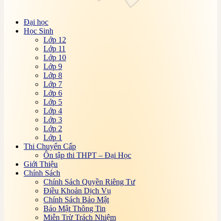
Bài tập, đề thi trắc nghiệm Lịch sử Đảng Online Có
đáp án
Bài tập, đề thi trắc nghiệm Linh kiện điện tử Online
Đại học
Bài tập, đề thi trắc nghiệm Logic học Online
Học Sinh
Bài tập, đề thi trắc nghiệm Luật an sinh xã hội
Lớp 12
Online
Lớp 11
Bài tập, đề thi trắc nghiệm Luật bảo hiểm Online
Lớp 10
Bài tập, đề thi trắc nghiệm Luật cạnh tranh Online
Lớp 9
Bài tập, đề thi trắc nghiệm Luật dân sự Online
Lớp 8
Bài tập, đề thi trắc nghiệm Luật doanh nghiệp
Lớp 7
Online
Lớp 6
Bài tập, đề thi trắc nghiệm Luật du lịch Online
Lớp 5
Bài tập, đề thi trắc nghiệm Luật giáo dục Online
Lớp 4
Bài tập, đề thi trắc nghiệm Luật hành chính Online
Lớp 3
Bài tập, đề thi trắc nghiệm Luật hiến pháp Online
Lớp 2
Bài tập, đề thi trắc nghiệm Luật hình sự Online
Lớp 1
Bài tập, đề thi trắc Nghiệm Luật hôn nhân và gia
Thi Chuyển Cấp
đình
Ôn tập thi THPT – Đại Học
Bài tập, đề thi trắc nghiệm Luật kinh doanh Online
Giới Thiệu
Bài tập, đề thi trắc nghiệm Luật kinh tế Online
Chính Sách
Bài tập, đề thi trắc nghiệm Luật lao động Online
Chính Sách Quyền Riêng Tư
Bài tập, đề thi trắc nghiệm Luật môi trường Online
Điều Khoản Dịch Vụ
Bài tập, đề thi trắc nghiệm Luật ngân hàng Online
Chính Sách Bảo Mật
Bài tập, đề thi trắc nghiệm Luật so sánh Online
Bảo Mật Thông Tin
Bài tập, đề thi trắc nghiệm Luật tài chính Online
Miễn Trừ Trách Nhiệm