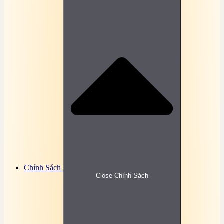
Online
Bài tập, đề thi trắc nghiệm Kiến trúc máy tính
Online
Bài tập, đề thi trắc nghiệm Kinh tế chính trị Online
Bài tập, đề thi trắc nghiệm Kinh tế học đại cương
Online
Bài tập, đề thi trắc nghiệm Kinh tế lượng Online
Bài tập, đề thi trắc nghiệm Kinh tế môi trường
Online
Bài tập, đề thi trắc nghiệm Kinh tế phát triển
Online
Bài tập, đề thi trắc nghiệm Kinh tế quốc tế Online
Bài tập, đề thi trắc nghiệm Kinh tế vi mô Online
Bài tập, đề thi trắc nghiệm Kinh tế vĩ mô Online
Bài tập, đề thi trắc nghiệm Kỹ năng lãnh đạo
Online
Bài tập, đề thi trắc nghiệm Ký sinh trùng Online
Bài tập, đề thi trắc nghiệm Kỹ thuật an toàn lao
động
Chính Sách
Bài tập, đề thi trắc nghiệm Kỹ thuật cảm biến
Close Chính Sách
Online
Bài tập, đề thi trắc nghiệm Kỹ thuật lạnh Online
Bài tập, đề thi trắc nghiệm Kỹ thuật mạch điện tử
Online
Bài tập, đề thi trắc nghiệm Kỹ thuật môi trường