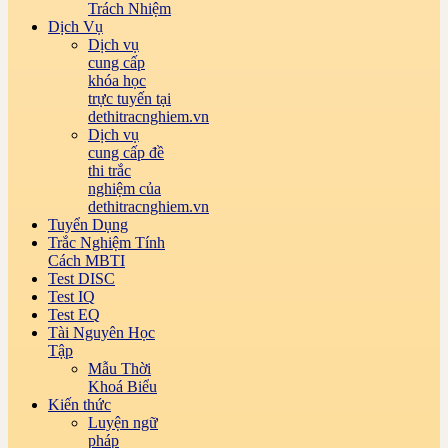
Trách Nhiệm
Dịch Vụ
Dịch vụ
cung cấp
khóa học
trực tuyến tại
dethitracnghiem.vn
Dịch vụ
cung cấp đề
thi trắc
nghiệm của
dethitracnghiem.vn
Tuyển Dụng
Trắc Nghiệm Tính
Cách MBTI
Test DISC
Test IQ
Test EQ
Tài Nguyên Học
Tập
Mẫu Thời
Khoá Biểu
Kiến thức
Luyện ngữ
pháp