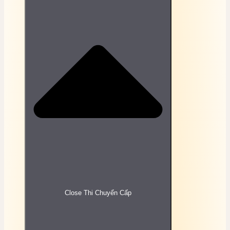
Bài tập, đề thi trắc nghiệm Công nghệ chế tạo máy
Online
Bài tập, đề thi trắc nghiệm Công nghệ hàn Online
Bài tập, đề thi trắc nghiệm Công nghệ phần mềm
Online
Bài tập, đề thi trắc nghiệm Công nghệ sản xuất
dược phẩm
Bài tập, đề thi trắc nghiệm Da liễu Online
Bài tập, đề thi trắc nghiệm Dẫn luận ngôn ngữ
Online
Bài tập, đề thi trắc nghiệm Dân số học Online
Bài tập, đề thi trắc nghiệm Dịch tễ học Online
Bài tập, đề thi trắc nghiệm Dinh dưỡng học Online
Bài tập, đề thi trắc nghiệm Dược lý Online
Bài tập, đề thi trắc nghiệm Gây mê hồi sức Online
Bài tập, đề thi trắc nghiệm Giải phẫu bệnh Online
Bài tập, đề thi trắc nghiệm Giải phẫu đại cương
Online
Bài tập, đề thi trắc nghiệm Giáo dục học đại cương
Online
Bài tập, đề thi trắc nghiệm Giáo dục nghề nghiệp
Close Thi Chuyển Cấp
Online
Bài tập, đề thi trắc nghiệm Giáo dục quốc phòng
Online
Bài tập, đề thi trắc nghiệm Giao tiếp trong kinh