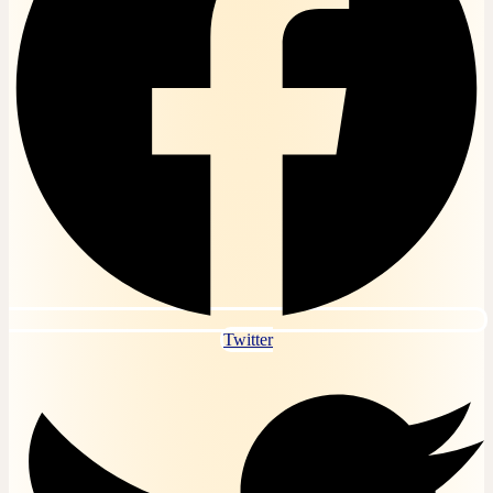
Bài tập, đề thi trắc nghiệm Dịch tễ học Online
Bài tập, đề thi trắc nghiệm Dinh dưỡng học Online
Bài tập, đề thi trắc nghiệm Dược lý Online
Bài tập, đề thi trắc nghiệm Gây mê hồi sức Online
Bài tập, đề thi trắc nghiệm Giải phẫu bệnh Online
Bài tập, đề thi trắc nghiệm Giải phẫu đại cương
Online
Bài tập, đề thi trắc nghiệm Giáo dục học đại cương
Online
Bài tập, đề thi trắc nghiệm Giáo dục nghề nghiệp
Online
Bài tập, đề thi trắc nghiệm Giáo dục quốc phòng
Online
Bài tập, đề thi trắc nghiệm Giao tiếp trong kinh
doanh
Bài tập, đề thi trắc nghiệm Hành vi tổ chức Online
Bài tập, đề thi trắc nghiệm Hệ điều hành Linux
Twitter
Online
Bài tập, đề thi trắc nghiệm Hệ điều hành Windows
Online
Bài tập, đề thi trắc nghiệm Hóa lí dược Online
Bài tập, đề thi trắc nghiệm Hóa phân tích Online
Bài tập, đề thi trắc nghiệm Hóa sinh Online
Bài tập, đề thi trắc nghiệm Hóa đại cương Online