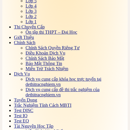
Lớp 5
Online
Lớp 4
Bài tập, đề thi trắc nghiệm Tài chính ngân hàng
Lớp 3
Online
Lớp 2
Bài tập, đề thi trắc Nghiệm Tài chính quốc tế
Lớp 1
Online
Thi Chuyển Cấp
Bài tập, đề thi trắc nghiệm Tài chính tiền tệ Online
Ôn tập thi THPT – Đại Học
Bài tập, đề thi trắc nghiệm Tâm lý học Online
Giới Thiệu
Bài tập, đề thi trắc nghiệm Tâm lý y đức Online
Chính Sách
Bài tập, đề thi trắc nghiệm Thanh toán quốc tế
Chính Sách Quyền Riêng Tư
Online
Điều Khoản Dịch Vụ
Bài tập, đề thi trắc nghiệm Thị trường tài chính
Chính Sách Bảo Mật
Online
Bảo Mật Thông Tin
Bài tập, đề thi trắc nghiệm Thiên văn học Online
Miễn Trừ Trách Nhiệm
Bài tập, đề thi trắc nghiệm Thiết kế cầu đường hầm
Dịch Vụ
giao thông
Dịch vụ cung cấp khóa học trực tuyến tại
Bài tập, đề thi trắc nghiệm Thủ tục hải quan Online
dethitracnghiem.vn
Bài tập, đề thi trắc nghiệm Thương mại quốc tế
Dịch vụ cung cấp đề thi trắc nghiệm của
Online
dethitracnghiem.vn
Bài tập, đề thi trắc nghiệm Thương mại điện tử
Tuyển Dụng
Online
Trắc Nghiệm Tính Cách MBTI
Bài tập, đề thi trắc nghiệm Thủy khí Online
Test DISC
Bài tập, đề thi trắc nghiệm Tín dụng ngân hàng
Test IQ
Online
Test EQ
Bài tập, đề thi trắc nghiệm Tin học nghề phổ thông
Tài Nguyên Học Tập
Online