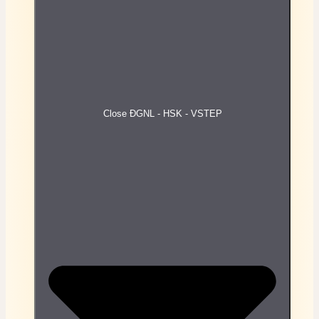
Close ĐGNL - HSK - VSTEP