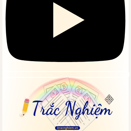
Online
Bài tập, đề thi trắc nghiệm Kinh tế quốc tế Online
Bài tập, đề thi trắc nghiệm Kinh tế vi mô Online
Bài tập, đề thi trắc nghiệm Kinh tế vĩ mô Online
Bài tập, đề thi trắc nghiệm Kỹ năng lãnh đạo
Online
Bài tập, đề thi trắc nghiệm Ký sinh trùng Online
Bài tập, đề thi trắc nghiệm Kỹ thuật an toàn lao
động
Bài tập, đề thi trắc nghiệm Kỹ thuật cảm biến
Online
Bài tập, đề thi trắc nghiệm Kỹ thuật lạnh Online
Bài tập, đề thi trắc nghiệm Kỹ thuật mạch điện tử
Online
Bài tập, đề thi trắc nghiệm Kỹ thuật môi trường
Online
Bài tập, đề thi trắc nghiệm Kỹ thuật nhiệt Online
Bài tập, đề thi trắc nghiệm Kỹ thuật thực phẩm
Online
Bài tập, đề thi trắc nghiệm Kỹ thuật điện Online
Bài tập, đề thi trắc nghiệm Lập trình Java Online
Bài tập, đề thi trắc nghiệm Lịch sử kinh tế quốc
dân
Bài tập, đề thi trắc nghiệm Lịch sử văn minh thế
giới