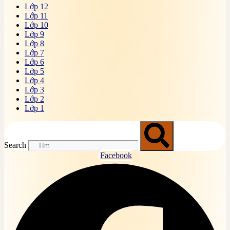
Lớp 12
Online
Lớp 11
Bài tập, đề thi trắc nghiệm Bệnh học truyền nhiễm
Lớp 10
Online
Lớp 9
Bài tập, đề thi trắc nghiệm Bệnh lý học Online
Lớp 8
Bài tập, đề thi trắc nghiệm Chi tiết máy Online
Lớp 7
Bài tập, đề thi trắc nghiệm Chủ nghĩa xã hội khoa
Lớp 6
học Online
Lớp 5
Bài tập, đề thi trắc nghiệm Chuẩn đoán hình ảnh
Lớp 4
Online
Lớp 3
Bài tập, đề thi trắc nghiệm Chứng chỉ hành nghề
Lớp 2
xây dựng
Lớp 1
Bài tập, đề thi trắc nghiệm Cơ học đất Online
Bài tập, đề thi trắc nghiệm Cơ sở văn hóa Việt Nam
Online
Bài tập, đề thi trắc nghiệm Công nghệ chế tạo máy
Search
Online
Facebook
Bài tập, đề thi trắc nghiệm Công nghệ hàn Online
Bài tập, đề thi trắc nghiệm Công nghệ phần mềm
Online
Bài tập, đề thi trắc nghiệm Công nghệ sản xuất
dược phẩm
Bài tập, đề thi trắc nghiệm Da liễu Online
Bài tập, đề thi trắc nghiệm Dẫn luận ngôn ngữ
Online
Bài tập, đề thi trắc nghiệm Dân số học Online