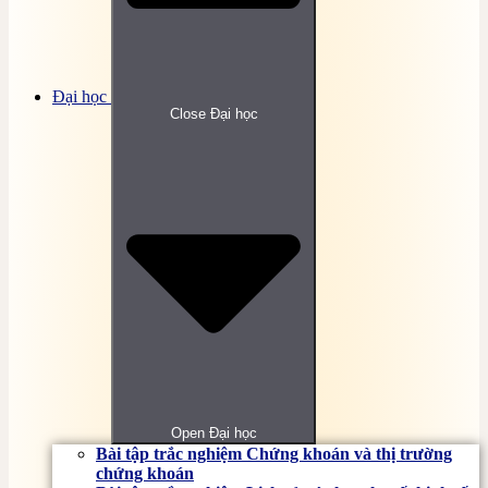
Đại học
Close Đại học
Open Đại học
Bài tập trắc nghiệm Chứng khoán và thị trường
chứng khoán