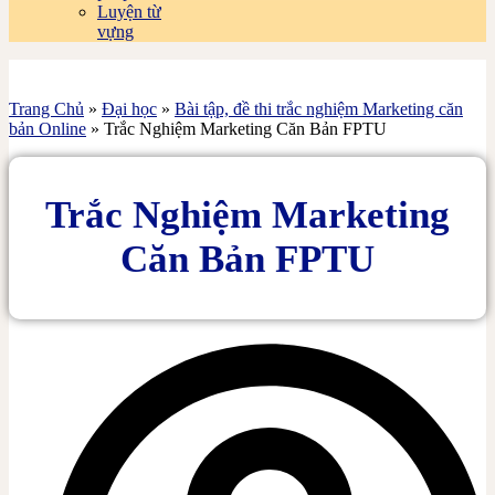
Luyện từ
vựng
Trang Chủ
»
Đại học
»
Bài tập, đề thi trắc nghiệm Marketing căn
bản Online
»
Trắc Nghiệm Marketing Căn Bản FPTU
Trắc Nghiệm Marketing
Căn Bản FPTU