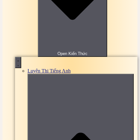
Bài tập, đề thi trắc nghiệm Quản trị xuất nhập
khẩu Online
Bài tập, đề thi trắc nghiệm Răng – Hàm – Mặt
Online
Bài tập, đề thi trắc nghiệm Sinh học đại cương
Online
Bài tập, đề thi trắc nghiệm Sinh lý học Online
Bài tập, đề thi trắc nghiệm SPSS Online
Bài tập, đề thi trắc nghiệm Tai – Mũi – Họng Online
Bài tập, đề thi trắc nghiệm Tài chính công Online
Open Kiến Thức
Bài tập, đề thi trắc nghiệm Tài chính doanh nghiệp
Online
Bài tập, đề thi trắc nghiệm Tài chính ngân hàng
Luyện Thi Tiếng Anh
Online
Bài tập, đề thi trắc Nghiệm Tài chính quốc tế
Online
Bài tập, đề thi trắc nghiệm Tài chính tiền tệ Online
Bài tập, đề thi trắc nghiệm Tâm lý học Online
Bài tập, đề thi trắc nghiệm Tâm lý y đức Online
Bài tập, đề thi trắc nghiệm Thanh toán quốc tế
Online
Bài tập, đề thi trắc nghiệm Thị trường tài chính
Online
Bài tập, đề thi trắc nghiệm Thiên văn học Online
Bài tập, đề thi trắc nghiệm Thiết kế cầu đường hầm