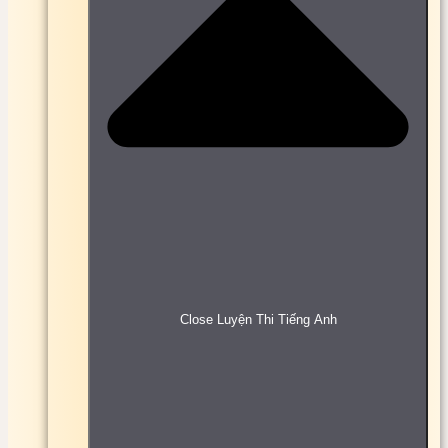
giao thông
Bài tập, đề thi trắc nghiệm Thủ tục hải quan Online
Bài tập, đề thi trắc nghiệm Thương mại quốc tế
Online
Bài tập, đề thi trắc nghiệm Thương mại điện tử
Online
Bài tập, đề thi trắc nghiệm Thủy khí Online
Bài tập, đề thi trắc nghiệm Tín dụng ngân hàng
Online
Bài tập, đề thi trắc nghiệm Tin học nghề phổ thông
Online
Bài tập, đề thi trắc nghiệm Tin học đại cương
Online
Bài tập, đề thi trắc nghiệm Tổ chức và quản lý y tế
Online
Bài tập, đề thi trắc nghiệm Toán cao cấp A1 Online
Bài tập, đề thi trắc nghiệm Toán cao cấp A2 Online
Bài tập, đề thi trắc nghiệm Toán cao cấp C1 Online
Close Luyện Thi Tiếng Anh
Bài tập, đề thi trắc nghiệm Toán cao cấp C2 Online
Bài tập, đề thi trắc nghiệm Toán kinh tế Online
Bài tập, đề thi trắc nghiệm Toán rời rạc Online
Bài tập, đề thi trắc nghiệm Toán tài chính Online
Bài tập, đề thi trắc nghiệm Tổng quát viễn thông
Online
Bài tập, đề thi trắc nghiệm Triết học Mác Lênin