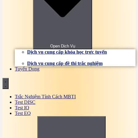
Bài tập, đề thi trắc nghiệm Nghiệp vụ ngân hàng
Online
Bài tập, đề thi trắc nghiệm Nghiệp vụ ngoại thương
Online
Bài tập, đề thi trắc nghiệm Nguyên lý hệ điều hành
Online
Bài tập, đề thi trắc nghiệm Nguyên lý kế toán
Online
Open Dịch Vụ
Bài tập, đề thi trắc nghiệm Nhi khoa Online
Dịch vụ cung cấp khóa học trực tuyến
Bài tập, đề thi trắc nghiệm Nội khoa cơ sở Online
Bài tập, đề thi trắc nghiệm Nội ngoại cơ sở Online
Dịch vụ cung cấp đề thi trắc nghiệm
Bài tập, đề thi trắc nghiệm Phân tích báo cáo tài
Tuyển Dụng
chính
Bài tập, đề thi trắc nghiệm Phân tích kinh doanh
Online
Bài tập, đề thi trắc nghiệm Pháp luật kinh tế Online
Bài tập, đề thi trắc nghiệm Pháp luật trong xây
Trắc Nghiệm Tính Cách MBTI
dựng
Test DISC
Bài tập, đề thi trắc nghiệm Pháp luật đại cương
Test IQ
Online có đáp án
Test EQ
Bài tập, đề thi trắc nghiệm Quan hệ công chúng
(PR)
Bài tập, đề thi trắc nghiệm Quản lý bán hàng
Online