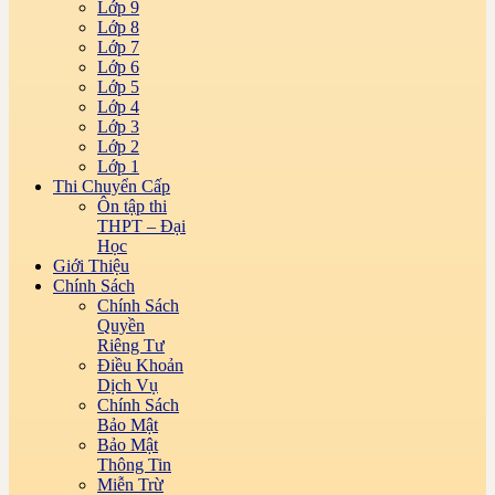
Lớp 9
Lớp 8
Lớp 7
Lớp 6
Lớp 5
Lớp 4
Lớp 3
Lớp 2
Lớp 1
Thi Chuyển Cấp
Ôn tập thi
THPT – Đại
Học
Giới Thiệu
Chính Sách
Chính Sách
Quyền
Riêng Tư
Điều Khoản
Dịch Vụ
Chính Sách
Bảo Mật
Bảo Mật
Thông Tin
Miễn Trừ