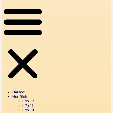
Đại học
Học Sinh
Lớp 12
Lớp 11
Lớp 10