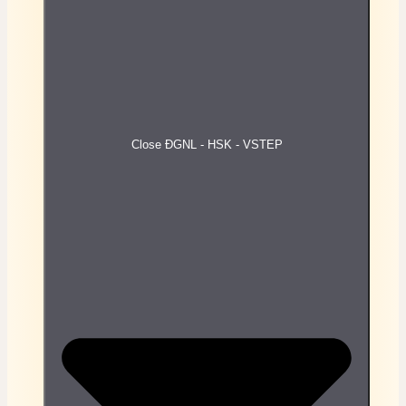
Close ĐGNL - HSK - VSTEP