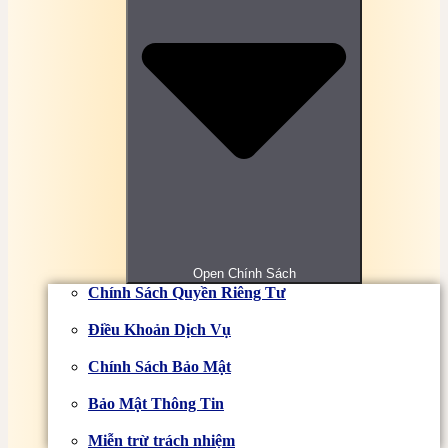
Online
Bài tập, đề thi trắc nghiệm Kỹ thuật nhiệt Online
Bài tập, đề thi trắc nghiệm Kỹ thuật thực phẩm
Online
Bài tập, đề thi trắc nghiệm Kỹ thuật điện Online
Bài tập, đề thi trắc nghiệm Lập trình Java Online
Bài tập, đề thi trắc nghiệm Lịch sử kinh tế quốc
dân
Bài tập, đề thi trắc nghiệm Lịch sử văn minh thế
giới
Bài tập, đề thi trắc nghiệm Lịch sử Đảng Online Có
đáp án
Bài tập, đề thi trắc nghiệm Linh kiện điện tử Online
Bài tập, đề thi trắc nghiệm Logic học Online
Bài tập, đề thi trắc nghiệm Luật an sinh xã hội
Open Chính Sách
Online
Chính Sách Quyền Riêng Tư
Bài tập, đề thi trắc nghiệm Luật bảo hiểm Online
Bài tập, đề thi trắc nghiệm Luật cạnh tranh Online
Điều Khoản Dịch Vụ
Bài tập, đề thi trắc nghiệm Luật dân sự Online
Bài tập, đề thi trắc nghiệm Luật doanh nghiệp
Chính Sách Bảo Mật
Online
Bài tập, đề thi trắc nghiệm Luật du lịch Online
Bảo Mật Thông Tin
Bài tập, đề thi trắc nghiệm Luật giáo dục Online
Bài tập, đề thi trắc nghiệm Luật hành chính Online
Miễn trừ trách nhiệm
Bài tập, đề thi trắc nghiệm Luật hiến pháp Online