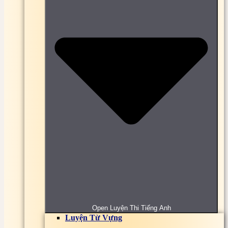
Online
Bài tập, đề thi trắc nghiệm Truyền số liệu Online
1000 + Bài tập, đề thi trắc nghiệm Tư tưởng Hồ Chí
Minh Online Có Đáp Án
Bài tập, đề thi Trắc Nghiệm Vật liệu cơ khí Online
Bài tập, đề thi trắc nghiệm Vật liệu kỹ thuật Online
Bài tập, đề thi trắc nghiệm Vật liệu điện Online
Bài tập, đề thi trắc nghiệm Vật lý đại cương Online
Bài tập, đề thi trắc nghiệm Vi sinh thực phẩm
Online
Bài tập, đề thi trắc nghiệm Vi sinh vật Online
Bài tập, đề thi trắc nghiệm Vi sinh đại cương Online
Bài tập, đề thi trắc nghiệm Vi xử lý Online
Bài tập, đề thi trắc nghiệm Xác suất thống kê
Online
Bài tập, đề thi trắc nghiệm Y học cổ truyền Online
Bài tập, đề thi trắc nghiệm Y sinh học di truyền
Online
Bài tập, đề thi trắc nghiệm Đại cương y học lao
động Online
Bài tập, đề thi trắc nghiệm Đại số tuyến tính Online
Bài tập, đề thi trắc nghiệm Đấu thầu Online
Bài tập, đề thi trắc nghiệm Địa lý du lịch Việt Nam
Open Luyện Thi Tiếng Anh
Online
Luyện Từ Vựng
Bài tập, đề thi trắc nghiệm Địa lý kinh tế Online