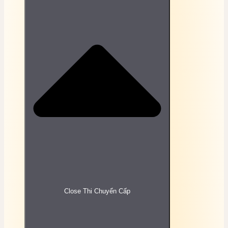
Bài tập, đề thi trắc nghiệm Công nghệ chế tạo máy
Online
Bài tập, đề thi trắc nghiệm Công nghệ hàn Online
Bài tập, đề thi trắc nghiệm Công nghệ phần mềm
Online
Bài tập, đề thi trắc nghiệm Công nghệ sản xuất
dược phẩm
Bài tập, đề thi trắc nghiệm Da liễu Online
Bài tập, đề thi trắc nghiệm Dẫn luận ngôn ngữ
Online
Bài tập, đề thi trắc nghiệm Dân số học Online
Bài tập, đề thi trắc nghiệm Dịch tễ học Online
Bài tập, đề thi trắc nghiệm Dinh dưỡng học Online
Bài tập, đề thi trắc nghiệm Dược lý Online
Bài tập, đề thi trắc nghiệm Gây mê hồi sức Online
Bài tập, đề thi trắc nghiệm Giải phẫu bệnh Online
Bài tập, đề thi trắc nghiệm Giải phẫu đại cương
Online
Bài tập, đề thi trắc nghiệm Giáo dục học đại cương
Online
Bài tập, đề thi trắc nghiệm Giáo dục nghề nghiệp
Close Thi Chuyển Cấp
Online
Bài tập, đề thi trắc nghiệm Giáo dục quốc phòng
Online
Bài tập, đề thi trắc nghiệm Giao tiếp trong kinh