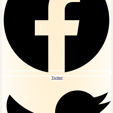
Bài tập, đề thi trắc nghiệm Dịch tễ học Online
Bài tập, đề thi trắc nghiệm Dinh dưỡng học Online
Bài tập, đề thi trắc nghiệm Dược lý Online
Bài tập, đề thi trắc nghiệm Gây mê hồi sức Online
Bài tập, đề thi trắc nghiệm Giải phẫu bệnh Online
Bài tập, đề thi trắc nghiệm Giải phẫu đại cương
Online
Bài tập, đề thi trắc nghiệm Giáo dục học đại cương
Online
Bài tập, đề thi trắc nghiệm Giáo dục nghề nghiệp
Online
Bài tập, đề thi trắc nghiệm Giáo dục quốc phòng
Online
Bài tập, đề thi trắc nghiệm Giao tiếp trong kinh
doanh
Bài tập, đề thi trắc nghiệm Hành vi tổ chức Online
Bài tập, đề thi trắc nghiệm Hệ điều hành Linux
Twitter
Online
Bài tập, đề thi trắc nghiệm Hệ điều hành Windows
Online
Bài tập, đề thi trắc nghiệm Hóa lí dược Online
Bài tập, đề thi trắc nghiệm Hóa phân tích Online
Bài tập, đề thi trắc nghiệm Hóa sinh Online
Bài tập, đề thi trắc nghiệm Hóa đại cương Online