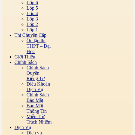
Lớp 6
Bài tập, đề thi trắc nghiệm Vi sinh đại cương Online
Lớp 5
Bài tập, đề thi trắc nghiệm Vi xử lý Online
Lớp 4
Bài tập, đề thi trắc nghiệm Xác suất thống kê
Lớp 3
Online
Lớp 2
Bài tập, đề thi trắc nghiệm Y học cổ truyền Online
Lớp 1
Bài tập, đề thi trắc nghiệm Y sinh học di truyền
Thi Chuyển Cấp
Online
Ôn tập thi
Bài tập, đề thi trắc nghiệm Đại cương y học lao
THPT – Đại
động Online
Học
Bài tập, đề thi trắc nghiệm Đại số tuyến tính Online
Giới Thiệu
Bài tập, đề thi trắc nghiệm Đấu thầu Online
Chính Sách
Bài tập, đề thi trắc nghiệm Địa lý du lịch Việt Nam
Chính Sách
Online
Quyền
Bài tập, đề thi trắc nghiệm Địa lý kinh tế Online
Riêng Tư
Bài tập, đề thi trắc nghiệm Điều dưỡng cơ bản
Điều Khoản
Bài tập, đề thi trắc nghiệm Định giá tài sản Online
Dịch Vụ
Bài tập, đề thi trắc nghiệm Đo lường điện và thiết bị
Chính Sách
đo Online
Bảo Mật
Quản trị nhân lực
Bảo Mật
Trắc nghiệm Kiến trúc máy tính
Thông Tin
Trắc nghiệm Kỹ thuật vi xử lý
Miễn Trừ
Trắc nghiệm Luật kinh doanh
Trách Nhiệm
Trắc nghiệm Luật kinh tế
Dịch Vụ
Trắc Nghiệm Nhập môn Internet và E-learning
Dịch vụ