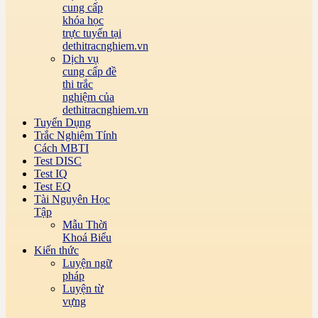
Trắc Nghiệm Quản Trị mạng
cung cấp
Trắc nghiệm Quản trị nhân lực
khóa học
Trắc nghiệm quảng quý nguồn lực
trực tuyến tại
Trắc Nghiệm Tâm lý học lứa tuổi và tâm lý học sư
dethitracnghiem.vn
phạm
Dịch vụ
Trắc nghiệm Tin học nghề phổ thông
cung cấp đề
Trắc Nghiệm Đường lối cách mạng của Đảng Cộng
thi trắc
sản Việt Nam
nghiệm của
dethitracnghiem.vn
Tuyển Dụng
Trắc Nghiệm Tính
Cách MBTI
Test DISC
Test IQ
Test EQ
Tài Nguyên Học
Tập
Mẫu Thời
Khoá Biểu
Kiến thức
Luyện ngữ
pháp
Luyện từ
vựng