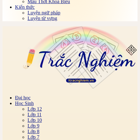
Mẫu Thời Khoá Biểu
Bài tập, đề thi trắc nghiệm Tin học đại cương
Kiến thức
Online
Luyện ngữ pháp
Bài tập, đề thi trắc nghiệm Tổ chức và quản lý y tế
Luyện từ vựng
Online
Bài tập, đề thi trắc nghiệm Toán cao cấp A1 Online
Bài tập, đề thi trắc nghiệm Toán cao cấp A2 Online
Bài tập, đề thi trắc nghiệm Toán cao cấp C1 Online
Bài tập, đề thi trắc nghiệm Toán cao cấp C2 Online
Bài tập, đề thi trắc nghiệm Toán kinh tế Online
Bài tập, đề thi trắc nghiệm Toán rời rạc Online
Bài tập, đề thi trắc nghiệm Toán tài chính Online
Bài tập, đề thi trắc nghiệm Tổng quát viễn thông
Online
Bài tập, đề thi trắc nghiệm Triết học Mác Lênin
Online
Bài tập, đề thi trắc nghiệm Truyền số liệu Online
1000 + Bài tập, đề thi trắc nghiệm Tư tưởng Hồ Chí
Đại học
Minh Online Có Đáp Án
Học Sinh
Bài tập, đề thi Trắc Nghiệm Vật liệu cơ khí Online
Lớp 12
Bài tập, đề thi trắc nghiệm Vật liệu kỹ thuật Online
Lớp 11
Bài tập, đề thi trắc nghiệm Vật liệu điện Online
Lớp 10
Bài tập, đề thi trắc nghiệm Vật lý đại cương Online
Lớp 9
Bài tập, đề thi trắc nghiệm Vi sinh thực phẩm
Lớp 8
Online
Lớp 7
Bài tập, đề thi trắc nghiệm Vi sinh vật Online