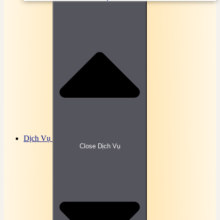
Bài tập, đề thi trắc nghiệm Luật hình sự Online
Bài tập, đề thi trắc Nghiệm Luật hôn nhân và gia
đình
Bài tập, đề thi trắc nghiệm Luật kinh doanh Online
Bài tập, đề thi trắc nghiệm Luật kinh tế Online
Bài tập, đề thi trắc nghiệm Luật lao động Online
Bài tập, đề thi trắc nghiệm Luật môi trường Online
Bài tập, đề thi trắc nghiệm Luật ngân hàng Online
Bài tập, đề thi trắc nghiệm Luật so sánh Online
Bài tập, đề thi trắc nghiệm Luật tài chính Online
Bài tập, đề thi trắc nghiệm Luật tố tụng dân sự
Online
Bài tập, đề thi trắc nghiệm Luật đất đai Online
Bài tập, đề thi trắc nghiệm Luật đầu tư Online
Bài tập, đề thi trắc nghiệm Lý thuyết điều khiển tự
Dịch Vụ
động
Close Dịch Vụ
Bài tập, đề thi trắc nghiệm Mạng không dây Online
Bài tập, đề thi trắc nghiệm Mạng máy tính Online
Bài tập, đề thi trắc nghiệm Marketing căn bản
Online
Bài tập, đề thi trắc nghiệm Miễn dịch học Online
Bài tập, đề thi trắc nghiệm Mô học đại cương
Online
Bài tập, đề thi trắc nghiệm Môi trường và con
người Online