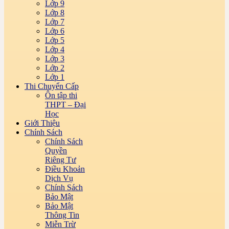
Lớp 9
Lớp 8
Lớp 7
Lớp 6
Lớp 5
Lớp 4
Lớp 3
Lớp 2
Lớp 1
Thi Chuyển Cấp
Ôn tập thi
THPT – Đại
Học
Giới Thiệu
Chính Sách
Chính Sách
Quyền
Riêng Tư
Điều Khoản
Dịch Vụ
Chính Sách
Bảo Mật
Bảo Mật
Thông Tin
Miễn Trừ