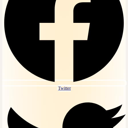
Bài tập, đề thi trắc nghiệm Dịch tễ học Online
Bài tập, đề thi trắc nghiệm Dinh dưỡng học Online
Bài tập, đề thi trắc nghiệm Dược lý Online
Bài tập, đề thi trắc nghiệm Gây mê hồi sức Online
Bài tập, đề thi trắc nghiệm Giải phẫu bệnh Online
Bài tập, đề thi trắc nghiệm Giải phẫu đại cương
Online
Bài tập, đề thi trắc nghiệm Giáo dục học đại cương
Online
Bài tập, đề thi trắc nghiệm Giáo dục nghề nghiệp
Online
Bài tập, đề thi trắc nghiệm Giáo dục quốc phòng
Online
Bài tập, đề thi trắc nghiệm Giao tiếp trong kinh
doanh
Bài tập, đề thi trắc nghiệm Hành vi tổ chức Online
Bài tập, đề thi trắc nghiệm Hệ điều hành Linux
Twitter
Online
Bài tập, đề thi trắc nghiệm Hệ điều hành Windows
Online
Bài tập, đề thi trắc nghiệm Hóa lí dược Online
Bài tập, đề thi trắc nghiệm Hóa phân tích Online
Bài tập, đề thi trắc nghiệm Hóa sinh Online
Bài tập, đề thi trắc nghiệm Hóa đại cương Online