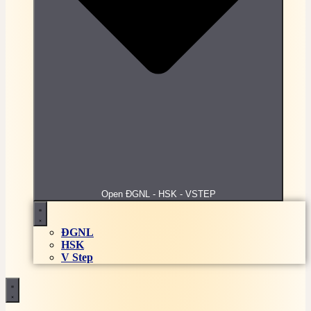
Bài tập trắc nghiệm Chứng khoán và thị trường
chứng khoán
Bài tập trắc nghiệm Lịch sử các học thuyết kinh tế
Open ĐGNL - HSK - VSTEP
Bài tập trắc nghiệm Phương pháp nghiên cứu khoa
học
Bài tập, đề thi trắc nghiệm An toàn vệ sinh thực
ĐGNL
phẩm Online
HSK
Bài tập, đề thi trắc nghiệm An toàn điện Online
V Step
Bài tập, đề thi trắc nghiệm Báo cáo tài chính hợp
nhất
Bài tập, đề thi trắc nghiệm Bảo hiểm đại cương
Online
Bài tập, đề thi trắc nghiệm Bảo mật an ninh mạng