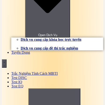
Bài tập, đề thi trắc nghiệm Nghiệp vụ ngân hàng
Online
Bài tập, đề thi trắc nghiệm Nghiệp vụ ngoại thương
Online
Bài tập, đề thi trắc nghiệm Nguyên lý hệ điều hành
Online
Bài tập, đề thi trắc nghiệm Nguyên lý kế toán
Online
Open Dịch Vụ
Bài tập, đề thi trắc nghiệm Nhi khoa Online
Dịch vụ cung cấp khóa học trực tuyến
Bài tập, đề thi trắc nghiệm Nội khoa cơ sở Online
Bài tập, đề thi trắc nghiệm Nội ngoại cơ sở Online
Dịch vụ cung cấp đề thi trắc nghiệm
Bài tập, đề thi trắc nghiệm Phân tích báo cáo tài
Tuyển Dụng
chính
Bài tập, đề thi trắc nghiệm Phân tích kinh doanh
Online
Bài tập, đề thi trắc nghiệm Pháp luật kinh tế Online
Bài tập, đề thi trắc nghiệm Pháp luật trong xây
Trắc Nghiệm Tính Cách MBTI
dựng
Test DISC
Bài tập, đề thi trắc nghiệm Pháp luật đại cương
Test IQ
Online có đáp án
Test EQ
Bài tập, đề thi trắc nghiệm Quan hệ công chúng
(PR)
Bài tập, đề thi trắc nghiệm Quản lý bán hàng
Online