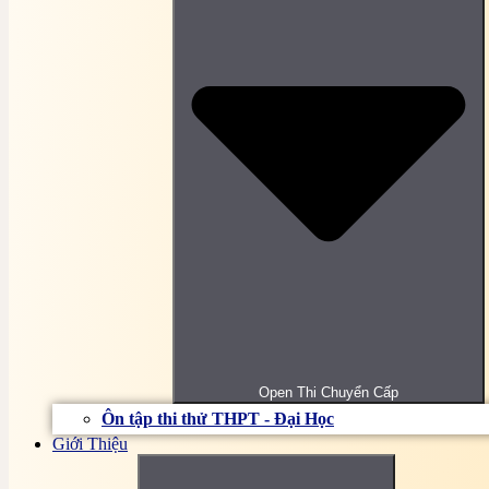
Bài tập, đề thi trắc nghiệm Kinh tế chính trị Online
Bài tập, đề thi trắc nghiệm Kinh tế học đại cương On
Bài tập, đề thi trắc nghiệm Kinh tế lượng Online
Bài tập, đề thi trắc nghiệm Kinh tế môi trường Onlin
Bài tập, đề thi trắc nghiệm Kinh tế phát triển Online
Bài tập, đề thi trắc nghiệm Kinh tế quốc tế Online
Bài tập, đề thi trắc nghiệm Kinh tế vi mô Online
Bài tập, đề thi trắc nghiệm Kinh tế vĩ mô Online
Bài tập, đề thi trắc nghiệm Kỹ năng lãnh đạo Online
Bài tập, đề thi trắc nghiệm Ký sinh trùng Online
Bài tập, đề thi trắc nghiệm Kỹ thuật an toàn lao độn
Bài tập, đề thi trắc nghiệm Kỹ thuật cảm biến Online
Bài tập, đề thi trắc nghiệm Kỹ thuật lạnh Online
Bài tập, đề thi trắc nghiệm Kỹ thuật mạch điện tử On
Bài tập, đề thi trắc nghiệm Kỹ thuật môi trường Onl
Bài tập, đề thi trắc nghiệm Kỹ thuật nhiệt Online
Bài tập, đề thi trắc nghiệm Kỹ thuật thực phẩm Onli
Bài tập, đề thi trắc nghiệm Kỹ thuật điện Online
Bài tập, đề thi trắc nghiệm Lập trình Java Online
Bài tập, đề thi trắc nghiệm Lịch sử kinh tế quốc dân
Open Thi Chuyển Cấp
Bài tập, đề thi trắc nghiệm Lịch sử văn minh thế giới
Ôn tập thi thử THPT - Đại Học
Bài tập, đề thi trắc nghiệm Lịch sử Đảng Online Có 
Bài tập, đề thi trắc nghiệm Linh kiện điện tử Online
Giới Thiệu
Bài tập, đề thi trắc nghiệm Logic học Online
Bài tập, đề thi trắc nghiệm Luật an sinh xã hội Onlin