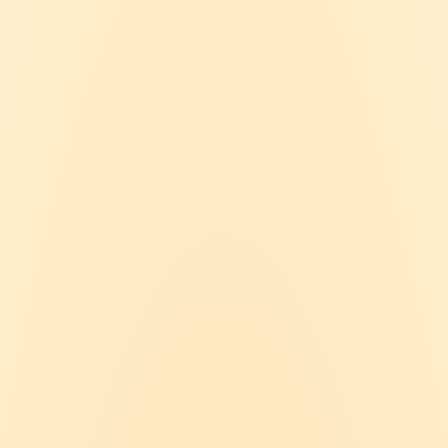
e
nh
ne
động
e