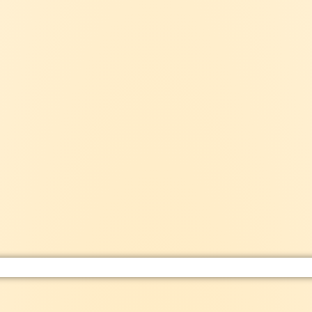
line
e
g
line
ine
ne
đáp án
e