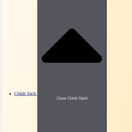
Bài tập, đề thi trắc nghiệm Luật bảo hiểm Online
Bài tập, đề thi trắc nghiệm Luật cạnh tranh Online
Bài tập, đề thi trắc nghiệm Luật dân sự Online
Bài tập, đề thi trắc nghiệm Luật doanh nghiệp Onlin
Bài tập, đề thi trắc nghiệm Luật du lịch Online
Bài tập, đề thi trắc nghiệm Luật giáo dục Online
Bài tập, đề thi trắc nghiệm Luật hành chính Online
Bài tập, đề thi trắc nghiệm Luật hiến pháp Online
Bài tập, đề thi trắc nghiệm Luật hình sự Online
Bài tập, đề thi trắc Nghiệm Luật hôn nhân và gia đì
Bài tập, đề thi trắc nghiệm Luật kinh doanh Online
Bài tập, đề thi trắc nghiệm Luật kinh tế Online
Bài tập, đề thi trắc nghiệm Luật lao động Online
Bài tập, đề thi trắc nghiệm Luật môi trường Online
Bài tập, đề thi trắc nghiệm Luật ngân hàng Online
Bài tập, đề thi trắc nghiệm Luật so sánh Online
Bài tập, đề thi trắc nghiệm Luật tài chính Online
Bài tập, đề thi trắc nghiệm Luật tố tụng dân sự Onli
Chính Sách
Bài tập, đề thi trắc nghiệm Luật đất đai Online
Close Chính Sách
Bài tập, đề thi trắc nghiệm Luật đầu tư Online
Bài tập, đề thi trắc nghiệm Lý thuyết điều khiển tự 
Bài tập, đề thi trắc nghiệm Mạng không dây Online
Bài tập, đề thi trắc nghiệm Mạng máy tính Online
Bài tập, đề thi trắc nghiệm Marketing căn bản Onlin
Bài tập, đề thi trắc nghiệm Miễn dịch học Online