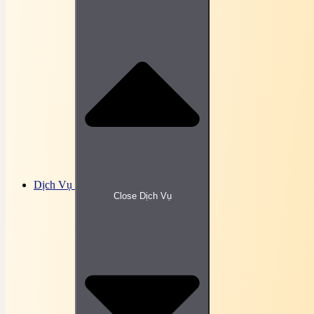
Bài tập, đề thi trắc nghiệm Quản trị logistics Online
Bài tập, đề thi trắc nghiệm Quản trị mạng Online
Bài tập, đề thi trắc nghiệm Quản trị marketing Onlin
Bài tập, đề thi trắc nghiệm Quản trị nguồn nhân lực
Bài tập, đề thi trắc nghiệm Quản trị sản xuất Online
Bài tập, đề thi trắc nghiệm Quản trị tài chính Online
Bài tập, đề thi trắc nghiệm Quản trị thương mại Onl
Bài tập, đề thi trắc nghiệm Quản trị văn phòng Onli
Bài tập, đề thi trắc nghiệm Quản trị xuất nhập khẩu
Bài tập, đề thi trắc nghiệm Răng – Hàm – Mặt Onlin
Bài tập, đề thi trắc nghiệm Sinh học đại cương Onlin
Bài tập, đề thi trắc nghiệm Sinh lý học Online
Bài tập, đề thi trắc nghiệm SPSS Online
Bài tập, đề thi trắc nghiệm Tai – Mũi – Họng Online
Dịch Vụ
Bài tập, đề thi trắc nghiệm Tài chính công Online
Close Dịch Vụ
Bài tập, đề thi trắc nghiệm Tài chính doanh nghiệp 
Bài tập, đề thi trắc nghiệm Tài chính ngân hàng Onl
Bài tập, đề thi trắc Nghiệm Tài chính quốc tế Online
Bài tập, đề thi trắc nghiệm Tài chính tiền tệ Online
Bài tập, đề thi trắc nghiệm Tâm lý học Online
Bài tập, đề thi trắc nghiệm Tâm lý y đức Online
Bài tập, đề thi trắc nghiệm Thanh toán quốc tế Onlin
Bài tập, đề thi trắc nghiệm Thị trường tài chính Onli
Bài tập, đề thi trắc nghiệm Thiên văn học Online
Bài tập, đề thi trắc nghiệm Thiết kế cầu đường hầm 