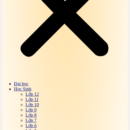
quốc tế
Bài tập, đề thi trắc nghiệm Quản trị logistics Online
Bài tập, đề thi trắc nghiệm Quản trị mạng Online
Bài tập, đề thi trắc nghiệm Quản trị marketing
Online
Bài tập, đề thi trắc nghiệm Quản trị nguồn nhân
lực
Bài tập, đề thi trắc nghiệm Quản trị sản xuất Online
Bài tập, đề thi trắc nghiệm Quản trị tài chính
Online
Bài tập, đề thi trắc nghiệm Quản trị thương mại
Online
Bài tập, đề thi trắc nghiệm Quản trị văn phòng
Online
Bài tập, đề thi trắc nghiệm Quản trị xuất nhập
khẩu Online
Đại học
Bài tập, đề thi trắc nghiệm Răng – Hàm – Mặt
Học Sinh
Online
Lớp 12
Bài tập, đề thi trắc nghiệm Sinh học đại cương
Lớp 11
Online
Lớp 10
Bài tập, đề thi trắc nghiệm Sinh lý học Online
Lớp 9
Bài tập, đề thi trắc nghiệm SPSS Online
Lớp 8
Bài tập, đề thi trắc nghiệm Tai – Mũi – Họng Online
Lớp 7
Bài tập, đề thi trắc nghiệm Tài chính công Online
Lớp 6
Bài tập, đề thi trắc nghiệm Tài chính doanh nghiệp