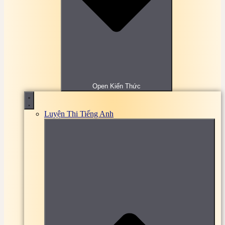
Bài tập, đề thi trắc nghiệm Quản trị xuất nhập
khẩu Online
Bài tập, đề thi trắc nghiệm Răng – Hàm – Mặt
Online
Bài tập, đề thi trắc nghiệm Sinh học đại cương
Online
Bài tập, đề thi trắc nghiệm Sinh lý học Online
Bài tập, đề thi trắc nghiệm SPSS Online
Bài tập, đề thi trắc nghiệm Tai – Mũi – Họng Online
Bài tập, đề thi trắc nghiệm Tài chính công Online
Open Kiến Thức
Bài tập, đề thi trắc nghiệm Tài chính doanh nghiệp
Online
Bài tập, đề thi trắc nghiệm Tài chính ngân hàng
Luyện Thi Tiếng Anh
Online
Bài tập, đề thi trắc Nghiệm Tài chính quốc tế
Online
Bài tập, đề thi trắc nghiệm Tài chính tiền tệ Online
Bài tập, đề thi trắc nghiệm Tâm lý học Online
Bài tập, đề thi trắc nghiệm Tâm lý y đức Online
Bài tập, đề thi trắc nghiệm Thanh toán quốc tế
Online
Bài tập, đề thi trắc nghiệm Thị trường tài chính
Online
Bài tập, đề thi trắc nghiệm Thiên văn học Online
Bài tập, đề thi trắc nghiệm Thiết kế cầu đường hầm