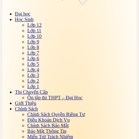
Bài tập, đề thi trắc nghiệm Lịch sử Đảng Online Có
đáp án
Bài tập, đề thi trắc nghiệm Linh kiện điện tử Online
Đại học
Bài tập, đề thi trắc nghiệm Logic học Online
Học Sinh
Bài tập, đề thi trắc nghiệm Luật an sinh xã hội
Lớp 12
Online
Lớp 11
Bài tập, đề thi trắc nghiệm Luật bảo hiểm Online
Lớp 10
Bài tập, đề thi trắc nghiệm Luật cạnh tranh Online
Lớp 9
Bài tập, đề thi trắc nghiệm Luật dân sự Online
Lớp 8
Bài tập, đề thi trắc nghiệm Luật doanh nghiệp
Lớp 7
Online
Lớp 6
Bài tập, đề thi trắc nghiệm Luật du lịch Online
Lớp 5
Bài tập, đề thi trắc nghiệm Luật giáo dục Online
Lớp 4
Bài tập, đề thi trắc nghiệm Luật hành chính Online
Lớp 3
Bài tập, đề thi trắc nghiệm Luật hiến pháp Online
Lớp 2
Bài tập, đề thi trắc nghiệm Luật hình sự Online
Lớp 1
Bài tập, đề thi trắc Nghiệm Luật hôn nhân và gia
Thi Chuyển Cấp
đình
Ôn tập thi THPT – Đại Học
Bài tập, đề thi trắc nghiệm Luật kinh doanh Online
Giới Thiệu
Bài tập, đề thi trắc nghiệm Luật kinh tế Online
Chính Sách
Bài tập, đề thi trắc nghiệm Luật lao động Online
Chính Sách Quyền Riêng Tư
Bài tập, đề thi trắc nghiệm Luật môi trường Online
Điều Khoản Dịch Vụ
Bài tập, đề thi trắc nghiệm Luật ngân hàng Online
Chính Sách Bảo Mật
Bài tập, đề thi trắc nghiệm Luật so sánh Online
Bảo Mật Thông Tin
Bài tập, đề thi trắc nghiệm Luật tài chính Online
Miễn Trừ Trách Nhiệm