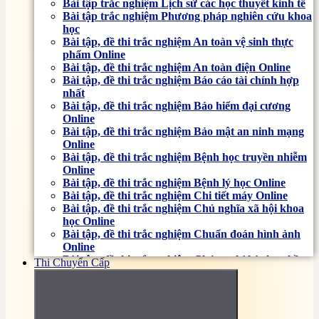
Bài tập trắc nghiệm Lịch sử các học thuyết kinh tế
Bài tập trắc nghiệm Phương pháp nghiên cứu khoa
học
Bài tập, đề thi trắc nghiệm An toàn vệ sinh thực
phẩm Online
Bài tập, đề thi trắc nghiệm An toàn điện Online
Bài tập, đề thi trắc nghiệm Báo cáo tài chính hợp
nhất
Bài tập, đề thi trắc nghiệm Bảo hiểm đại cương
Online
Bài tập, đề thi trắc nghiệm Bảo mật an ninh mạng
Online
Bài tập, đề thi trắc nghiệm Bệnh học truyền nhiễm
Online
Bài tập, đề thi trắc nghiệm Bệnh lý học Online
Bài tập, đề thi trắc nghiệm Chi tiết máy Online
Bài tập, đề thi trắc nghiệm Chủ nghĩa xã hội khoa
học Online
Bài tập, đề thi trắc nghiệm Chuẩn đoán hình ảnh
Online
Bài tập, đề thi trắc nghiệm Chứng chỉ hành nghề
Thi Chuyển Cấp
xây dựng
Bài tập, đề thi trắc nghiệm Cơ học đất Online
Bài tập, đề thi trắc nghiệm Cơ sở văn hóa Việt Nam
Online