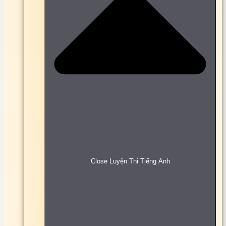
giao thông
Bài tập, đề thi trắc nghiệm Thủ tục hải quan Online
Bài tập, đề thi trắc nghiệm Thương mại quốc tế
Online
Bài tập, đề thi trắc nghiệm Thương mại điện tử
Online
Bài tập, đề thi trắc nghiệm Thủy khí Online
Bài tập, đề thi trắc nghiệm Tín dụng ngân hàng
Online
Bài tập, đề thi trắc nghiệm Tin học nghề phổ thông
Online
Bài tập, đề thi trắc nghiệm Tin học đại cương
Online
Bài tập, đề thi trắc nghiệm Tổ chức và quản lý y tế
Online
Bài tập, đề thi trắc nghiệm Toán cao cấp A1 Online
Bài tập, đề thi trắc nghiệm Toán cao cấp A2 Online
Bài tập, đề thi trắc nghiệm Toán cao cấp C1 Online
Close Luyện Thi Tiếng Anh
Bài tập, đề thi trắc nghiệm Toán cao cấp C2 Online
Bài tập, đề thi trắc nghiệm Toán kinh tế Online
Bài tập, đề thi trắc nghiệm Toán rời rạc Online
Bài tập, đề thi trắc nghiệm Toán tài chính Online
Bài tập, đề thi trắc nghiệm Tổng quát viễn thông
Online
Bài tập, đề thi trắc nghiệm Triết học Mác Lênin