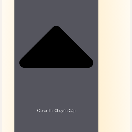
Bài tập, đề thi trắc nghiệm Công nghệ chế tạo máy
Online
Bài tập, đề thi trắc nghiệm Công nghệ hàn Online
Bài tập, đề thi trắc nghiệm Công nghệ phần mềm
Online
Bài tập, đề thi trắc nghiệm Công nghệ sản xuất
dược phẩm
Bài tập, đề thi trắc nghiệm Da liễu Online
Bài tập, đề thi trắc nghiệm Dẫn luận ngôn ngữ
Online
Bài tập, đề thi trắc nghiệm Dân số học Online
Bài tập, đề thi trắc nghiệm Dịch tễ học Online
Bài tập, đề thi trắc nghiệm Dinh dưỡng học Online
Bài tập, đề thi trắc nghiệm Dược lý Online
Bài tập, đề thi trắc nghiệm Gây mê hồi sức Online
Bài tập, đề thi trắc nghiệm Giải phẫu bệnh Online
Bài tập, đề thi trắc nghiệm Giải phẫu đại cương
Online
Bài tập, đề thi trắc nghiệm Giáo dục học đại cương
Online
Bài tập, đề thi trắc nghiệm Giáo dục nghề nghiệp
Close Thi Chuyển Cấp
Online
Bài tập, đề thi trắc nghiệm Giáo dục quốc phòng
Online
Bài tập, đề thi trắc nghiệm Giao tiếp trong kinh