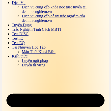
Bài tập, đề thi trắc nghiệm Luật tố tụng dân sự
Dịch Vụ
Online
Dịch vụ cung cấp khóa học trực tuyến tại
Bài tập, đề thi trắc nghiệm Luật đất đai Online
dethitracnghiem.vn
Bài tập, đề thi trắc nghiệm Luật đầu tư Online
Dịch vụ cung cấp đề thi trắc nghiệm của
Bài tập, đề thi trắc nghiệm Lý thuyết điều khiển tự
dethitracnghiem.vn
động
Tuyển Dụng
Bài tập, đề thi trắc nghiệm Mạng không dây Online
Trắc Nghiệm Tính Cách MBTI
Bài tập, đề thi trắc nghiệm Mạng máy tính Online
Test DISC
Bài tập, đề thi trắc nghiệm Marketing căn bản
Test IQ
Online
Test EQ
Bài tập, đề thi trắc nghiệm Miễn dịch học Online
Tài Nguyên Học Tập
Bài tập, đề thi trắc nghiệm Mô học đại cương
Mẫu Thời Khoá Biểu
Online
Kiến thức
Bài tập, đề thi trắc nghiệm Môi trường và con
Luyện ngữ pháp
người Online
Luyện từ vựng
Bài tập, đề thi trắc nghiệm Nghiệp vụ ngân hàng
Online
Bài tập, đề thi trắc nghiệm Nghiệp vụ ngoại thương
Online
Bài tập, đề thi trắc nghiệm Nguyên lý hệ điều hành
Online
Bài tập, đề thi trắc nghiệm Nguyên lý kế toán
Online
Bài tập, đề thi trắc nghiệm Nhi khoa Online
Bài tập, đề thi trắc nghiệm Nội khoa cơ sở Online