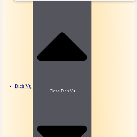
Bài tập, đề thi trắc nghiệm Luật hình sự Online
Bài tập, đề thi trắc Nghiệm Luật hôn nhân và gia
đình
Bài tập, đề thi trắc nghiệm Luật kinh doanh Online
Bài tập, đề thi trắc nghiệm Luật kinh tế Online
Bài tập, đề thi trắc nghiệm Luật lao động Online
Bài tập, đề thi trắc nghiệm Luật môi trường Online
Bài tập, đề thi trắc nghiệm Luật ngân hàng Online
Bài tập, đề thi trắc nghiệm Luật so sánh Online
Bài tập, đề thi trắc nghiệm Luật tài chính Online
Bài tập, đề thi trắc nghiệm Luật tố tụng dân sự
Online
Bài tập, đề thi trắc nghiệm Luật đất đai Online
Bài tập, đề thi trắc nghiệm Luật đầu tư Online
Bài tập, đề thi trắc nghiệm Lý thuyết điều khiển tự
Dịch Vụ
động
Close Dịch Vụ
Bài tập, đề thi trắc nghiệm Mạng không dây Online
Bài tập, đề thi trắc nghiệm Mạng máy tính Online
Bài tập, đề thi trắc nghiệm Marketing căn bản
Online
Bài tập, đề thi trắc nghiệm Miễn dịch học Online
Bài tập, đề thi trắc nghiệm Mô học đại cương
Online
Bài tập, đề thi trắc nghiệm Môi trường và con
người Online