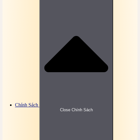
Online
Bài tập, đề thi trắc nghiệm Kiến trúc máy tính
Online
Bài tập, đề thi trắc nghiệm Kinh tế chính trị Online
Bài tập, đề thi trắc nghiệm Kinh tế học đại cương
Online
Bài tập, đề thi trắc nghiệm Kinh tế lượng Online
Bài tập, đề thi trắc nghiệm Kinh tế môi trường
Online
Bài tập, đề thi trắc nghiệm Kinh tế phát triển
Online
Bài tập, đề thi trắc nghiệm Kinh tế quốc tế Online
Bài tập, đề thi trắc nghiệm Kinh tế vi mô Online
Bài tập, đề thi trắc nghiệm Kinh tế vĩ mô Online
Bài tập, đề thi trắc nghiệm Kỹ năng lãnh đạo
Online
Bài tập, đề thi trắc nghiệm Ký sinh trùng Online
Bài tập, đề thi trắc nghiệm Kỹ thuật an toàn lao
động
Chính Sách
Bài tập, đề thi trắc nghiệm Kỹ thuật cảm biến
Close Chính Sách
Online
Bài tập, đề thi trắc nghiệm Kỹ thuật lạnh Online
Bài tập, đề thi trắc nghiệm Kỹ thuật mạch điện tử
Online
Bài tập, đề thi trắc nghiệm Kỹ thuật môi trường