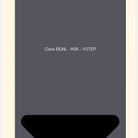
Close ĐGNL - HSK - VSTEP