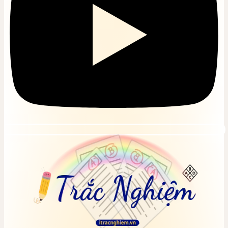
Online
Bài tập, đề thi trắc nghiệm Kinh tế quốc tế Online
Bài tập, đề thi trắc nghiệm Kinh tế vi mô Online
Bài tập, đề thi trắc nghiệm Kinh tế vĩ mô Online
Bài tập, đề thi trắc nghiệm Kỹ năng lãnh đạo
Online
Bài tập, đề thi trắc nghiệm Ký sinh trùng Online
Bài tập, đề thi trắc nghiệm Kỹ thuật an toàn lao
động
Bài tập, đề thi trắc nghiệm Kỹ thuật cảm biến
Online
Bài tập, đề thi trắc nghiệm Kỹ thuật lạnh Online
Bài tập, đề thi trắc nghiệm Kỹ thuật mạch điện tử
Online
Bài tập, đề thi trắc nghiệm Kỹ thuật môi trường
Online
Bài tập, đề thi trắc nghiệm Kỹ thuật nhiệt Online
Bài tập, đề thi trắc nghiệm Kỹ thuật thực phẩm
Online
Bài tập, đề thi trắc nghiệm Kỹ thuật điện Online
Bài tập, đề thi trắc nghiệm Lập trình Java Online
Bài tập, đề thi trắc nghiệm Lịch sử kinh tế quốc
dân
Bài tập, đề thi trắc nghiệm Lịch sử văn minh thế
giới