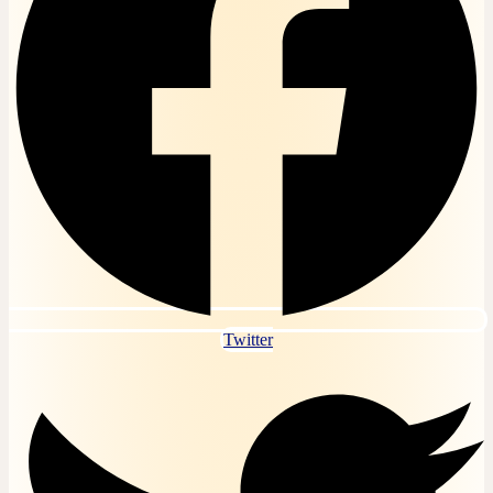
Bài tập, đề thi trắc nghiệm Dịch tễ học Online
Bài tập, đề thi trắc nghiệm Dinh dưỡng học Online
Bài tập, đề thi trắc nghiệm Dược lý Online
Bài tập, đề thi trắc nghiệm Gây mê hồi sức Online
Bài tập, đề thi trắc nghiệm Giải phẫu bệnh Online
Bài tập, đề thi trắc nghiệm Giải phẫu đại cương
Online
Bài tập, đề thi trắc nghiệm Giáo dục học đại cương
Online
Bài tập, đề thi trắc nghiệm Giáo dục nghề nghiệp
Online
Bài tập, đề thi trắc nghiệm Giáo dục quốc phòng
Online
Bài tập, đề thi trắc nghiệm Giao tiếp trong kinh
doanh
Bài tập, đề thi trắc nghiệm Hành vi tổ chức Online
Bài tập, đề thi trắc nghiệm Hệ điều hành Linux
Twitter
Online
Bài tập, đề thi trắc nghiệm Hệ điều hành Windows
Online
Bài tập, đề thi trắc nghiệm Hóa lí dược Online
Bài tập, đề thi trắc nghiệm Hóa phân tích Online
Bài tập, đề thi trắc nghiệm Hóa sinh Online
Bài tập, đề thi trắc nghiệm Hóa đại cương Online