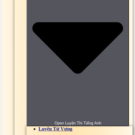
Online
Bài tập, đề thi trắc nghiệm Truyền số liệu Online
1000 + Bài tập, đề thi trắc nghiệm Tư tưởng Hồ Chí
Minh Online Có Đáp Án
Bài tập, đề thi Trắc Nghiệm Vật liệu cơ khí Online
Bài tập, đề thi trắc nghiệm Vật liệu kỹ thuật Online
Bài tập, đề thi trắc nghiệm Vật liệu điện Online
Bài tập, đề thi trắc nghiệm Vật lý đại cương Online
Bài tập, đề thi trắc nghiệm Vi sinh thực phẩm
Online
Bài tập, đề thi trắc nghiệm Vi sinh vật Online
Bài tập, đề thi trắc nghiệm Vi sinh đại cương Online
Bài tập, đề thi trắc nghiệm Vi xử lý Online
Bài tập, đề thi trắc nghiệm Xác suất thống kê
Online
Bài tập, đề thi trắc nghiệm Y học cổ truyền Online
Bài tập, đề thi trắc nghiệm Y sinh học di truyền
Online
Bài tập, đề thi trắc nghiệm Đại cương y học lao
động Online
Bài tập, đề thi trắc nghiệm Đại số tuyến tính Online
Bài tập, đề thi trắc nghiệm Đấu thầu Online
Bài tập, đề thi trắc nghiệm Địa lý du lịch Việt Nam
Open Luyện Thi Tiếng Anh
Online
Luyện Từ Vựng
Bài tập, đề thi trắc nghiệm Địa lý kinh tế Online