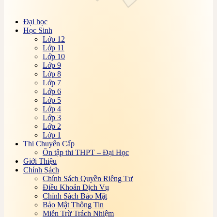
Bài tập, đề thi trắc nghiệm Lịch sử Đảng Online Có
đáp án
Bài tập, đề thi trắc nghiệm Linh kiện điện tử Online
Đại học
Bài tập, đề thi trắc nghiệm Logic học Online
Học Sinh
Bài tập, đề thi trắc nghiệm Luật an sinh xã hội
Lớp 12
Online
Lớp 11
Bài tập, đề thi trắc nghiệm Luật bảo hiểm Online
Lớp 10
Bài tập, đề thi trắc nghiệm Luật cạnh tranh Online
Lớp 9
Bài tập, đề thi trắc nghiệm Luật dân sự Online
Lớp 8
Bài tập, đề thi trắc nghiệm Luật doanh nghiệp
Lớp 7
Online
Lớp 6
Bài tập, đề thi trắc nghiệm Luật du lịch Online
Lớp 5
Bài tập, đề thi trắc nghiệm Luật giáo dục Online
Lớp 4
Bài tập, đề thi trắc nghiệm Luật hành chính Online
Lớp 3
Bài tập, đề thi trắc nghiệm Luật hiến pháp Online
Lớp 2
Bài tập, đề thi trắc nghiệm Luật hình sự Online
Lớp 1
Bài tập, đề thi trắc Nghiệm Luật hôn nhân và gia
Thi Chuyển Cấp
đình
Ôn tập thi THPT – Đại Học
Bài tập, đề thi trắc nghiệm Luật kinh doanh Online
Giới Thiệu
Bài tập, đề thi trắc nghiệm Luật kinh tế Online
Chính Sách
Bài tập, đề thi trắc nghiệm Luật lao động Online
Chính Sách Quyền Riêng Tư
Bài tập, đề thi trắc nghiệm Luật môi trường Online
Điều Khoản Dịch Vụ
Bài tập, đề thi trắc nghiệm Luật ngân hàng Online
Chính Sách Bảo Mật
Bài tập, đề thi trắc nghiệm Luật so sánh Online
Bảo Mật Thông Tin
Bài tập, đề thi trắc nghiệm Luật tài chính Online
Miễn Trừ Trách Nhiệm