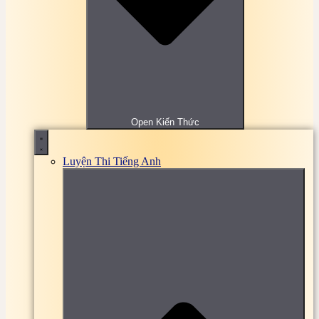
Bài tập, đề thi trắc nghiệm Quản trị xuất nhập
khẩu Online
Bài tập, đề thi trắc nghiệm Răng – Hàm – Mặt
Online
Bài tập, đề thi trắc nghiệm Sinh học đại cương
Online
Bài tập, đề thi trắc nghiệm Sinh lý học Online
Bài tập, đề thi trắc nghiệm SPSS Online
Bài tập, đề thi trắc nghiệm Tai – Mũi – Họng Online
Bài tập, đề thi trắc nghiệm Tài chính công Online
Open Kiến Thức
Bài tập, đề thi trắc nghiệm Tài chính doanh nghiệp
Online
Bài tập, đề thi trắc nghiệm Tài chính ngân hàng
Luyện Thi Tiếng Anh
Online
Bài tập, đề thi trắc Nghiệm Tài chính quốc tế
Online
Bài tập, đề thi trắc nghiệm Tài chính tiền tệ Online
Bài tập, đề thi trắc nghiệm Tâm lý học Online
Bài tập, đề thi trắc nghiệm Tâm lý y đức Online
Bài tập, đề thi trắc nghiệm Thanh toán quốc tế
Online
Bài tập, đề thi trắc nghiệm Thị trường tài chính
Online
Bài tập, đề thi trắc nghiệm Thiên văn học Online
Bài tập, đề thi trắc nghiệm Thiết kế cầu đường hầm