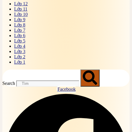
Lớp 12
Online
Lớp 11
Bài tập, đề thi trắc nghiệm Bệnh học truyền nhiễm
Lớp 10
Online
Lớp 9
Bài tập, đề thi trắc nghiệm Bệnh lý học Online
Lớp 8
Bài tập, đề thi trắc nghiệm Chi tiết máy Online
Lớp 7
Bài tập, đề thi trắc nghiệm Chủ nghĩa xã hội khoa
Lớp 6
học Online
Lớp 5
Bài tập, đề thi trắc nghiệm Chuẩn đoán hình ảnh
Lớp 4
Online
Lớp 3
Bài tập, đề thi trắc nghiệm Chứng chỉ hành nghề
Lớp 2
xây dựng
Lớp 1
Bài tập, đề thi trắc nghiệm Cơ học đất Online
Bài tập, đề thi trắc nghiệm Cơ sở văn hóa Việt Nam
Online
Bài tập, đề thi trắc nghiệm Công nghệ chế tạo máy
Search
Online
Facebook
Bài tập, đề thi trắc nghiệm Công nghệ hàn Online
Bài tập, đề thi trắc nghiệm Công nghệ phần mềm
Online
Bài tập, đề thi trắc nghiệm Công nghệ sản xuất
dược phẩm
Bài tập, đề thi trắc nghiệm Da liễu Online
Bài tập, đề thi trắc nghiệm Dẫn luận ngôn ngữ
Online
Bài tập, đề thi trắc nghiệm Dân số học Online