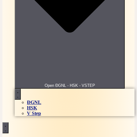
Bài tập trắc nghiệm Chứng khoán và thị trường
chứng khoán
Bài tập trắc nghiệm Lịch sử các học thuyết kinh tế
Open ĐGNL - HSK - VSTEP
Bài tập trắc nghiệm Phương pháp nghiên cứu khoa
học
Bài tập, đề thi trắc nghiệm An toàn vệ sinh thực
ĐGNL
phẩm Online
HSK
Bài tập, đề thi trắc nghiệm An toàn điện Online
V Step
Bài tập, đề thi trắc nghiệm Báo cáo tài chính hợp
nhất
Bài tập, đề thi trắc nghiệm Bảo hiểm đại cương
Online
Bài tập, đề thi trắc nghiệm Bảo mật an ninh mạng