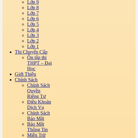
Lớp 9
Lớp 8
Lớp 7
Lớp 6
Lớp 5
Lớp 4
Lớp 3
Lớp 2
Lớp 1
Thi Chuyển Cấp
Ôn tập thi
THPT – Đại
Học
Giới Thiệu
Chính Sách
Chính Sách
Quyền
Riêng Tư
Điều Khoản
Dịch Vụ
Chính Sách
Bảo Mật
Bảo Mật
Thông Tin
Miễn Trừ