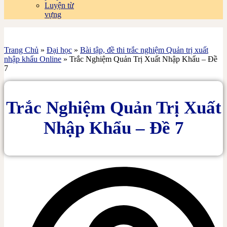
Luyện từ
vựng
Trang Chủ
»
Đại học
»
Bài tập, đề thi trắc nghiệm Quản trị xuất
nhập khẩu Online
»
Trắc Nghiệm Quản Trị Xuất Nhập Khẩu – Đề
7
Trắc Nghiệm Quản Trị Xuất
Nhập Khẩu – Đề 7