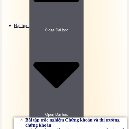
Đại học
Close Đại học
Open Đại học
Bài tập trắc nghiệm Chứng khoán và thị trường
chứng khoán