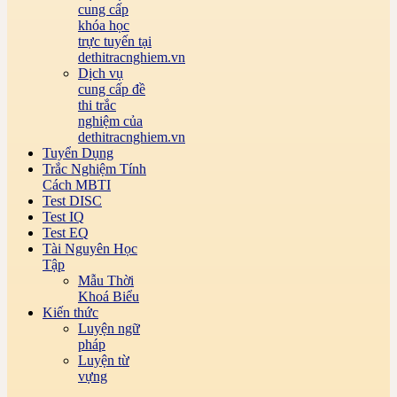
Trắc Nghiệm Quản Trị mạng
cung cấp
Trắc nghiệm Quản trị nhân lực
khóa học
Trắc nghiệm quảng quý nguồn lực
trực tuyến tại
Trắc Nghiệm Tâm lý học lứa tuổi và tâm lý học sư
dethitracnghiem.vn
phạm
Dịch vụ
Trắc nghiệm Tin học nghề phổ thông
cung cấp đề
Trắc Nghiệm Đường lối cách mạng của Đảng Cộng
thi trắc
sản Việt Nam
nghiệm của
dethitracnghiem.vn
Tuyển Dụng
Trắc Nghiệm Tính
Cách MBTI
Test DISC
Test IQ
Test EQ
Tài Nguyên Học
Tập
Mẫu Thời
Khoá Biểu
Kiến thức
Luyện ngữ
pháp
Luyện từ
vựng