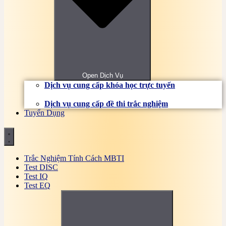
Bài tập, đề thi trắc nghiệm Nghiệp vụ ngân hàng
Online
Bài tập, đề thi trắc nghiệm Nghiệp vụ ngoại thương
Online
Bài tập, đề thi trắc nghiệm Nguyên lý hệ điều hành
Online
Bài tập, đề thi trắc nghiệm Nguyên lý kế toán
Online
Open Dịch Vụ
Bài tập, đề thi trắc nghiệm Nhi khoa Online
Dịch vụ cung cấp khóa học trực tuyến
Bài tập, đề thi trắc nghiệm Nội khoa cơ sở Online
Bài tập, đề thi trắc nghiệm Nội ngoại cơ sở Online
Dịch vụ cung cấp đề thi trắc nghiệm
Bài tập, đề thi trắc nghiệm Phân tích báo cáo tài
Tuyển Dụng
chính
Bài tập, đề thi trắc nghiệm Phân tích kinh doanh
Online
Bài tập, đề thi trắc nghiệm Pháp luật kinh tế Online
Bài tập, đề thi trắc nghiệm Pháp luật trong xây
Trắc Nghiệm Tính Cách MBTI
dựng
Test DISC
Bài tập, đề thi trắc nghiệm Pháp luật đại cương
Test IQ
Online có đáp án
Test EQ
Bài tập, đề thi trắc nghiệm Quan hệ công chúng
(PR)
Bài tập, đề thi trắc nghiệm Quản lý bán hàng
Online