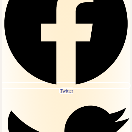
Bài tập, đề thi trắc nghiệm Dịch tễ học Online
Bài tập, đề thi trắc nghiệm Dinh dưỡng học Online
Bài tập, đề thi trắc nghiệm Dược lý Online
Bài tập, đề thi trắc nghiệm Gây mê hồi sức Online
Bài tập, đề thi trắc nghiệm Giải phẫu bệnh Online
Bài tập, đề thi trắc nghiệm Giải phẫu đại cương
Online
Bài tập, đề thi trắc nghiệm Giáo dục học đại cương
Online
Bài tập, đề thi trắc nghiệm Giáo dục nghề nghiệp
Online
Bài tập, đề thi trắc nghiệm Giáo dục quốc phòng
Online
Bài tập, đề thi trắc nghiệm Giao tiếp trong kinh
doanh
Bài tập, đề thi trắc nghiệm Hành vi tổ chức Online
Bài tập, đề thi trắc nghiệm Hệ điều hành Linux
Twitter
Online
Bài tập, đề thi trắc nghiệm Hệ điều hành Windows
Online
Bài tập, đề thi trắc nghiệm Hóa lí dược Online
Bài tập, đề thi trắc nghiệm Hóa phân tích Online
Bài tập, đề thi trắc nghiệm Hóa sinh Online
Bài tập, đề thi trắc nghiệm Hóa đại cương Online