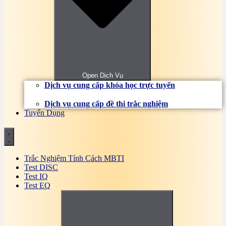
Bài tập, đề thi trắc nghiệm Nghiệp vụ ngân hàng
Online
Bài tập, đề thi trắc nghiệm Nghiệp vụ ngoại thương
Online
Bài tập, đề thi trắc nghiệm Nguyên lý hệ điều hành
Online
Bài tập, đề thi trắc nghiệm Nguyên lý kế toán
Online
Open Dịch Vụ
Bài tập, đề thi trắc nghiệm Nhi khoa Online
Dịch vụ cung cấp khóa học trực tuyến
Bài tập, đề thi trắc nghiệm Nội khoa cơ sở Online
Bài tập, đề thi trắc nghiệm Nội ngoại cơ sở Online
Dịch vụ cung cấp đề thi trắc nghiệm
Bài tập, đề thi trắc nghiệm Phân tích báo cáo tài
Tuyển Dụng
chính
Bài tập, đề thi trắc nghiệm Phân tích kinh doanh
Online
Bài tập, đề thi trắc nghiệm Pháp luật kinh tế Online
Bài tập, đề thi trắc nghiệm Pháp luật trong xây
Trắc Nghiệm Tính Cách MBTI
dựng
Test DISC
Bài tập, đề thi trắc nghiệm Pháp luật đại cương
Test IQ
Online có đáp án
Test EQ
Bài tập, đề thi trắc nghiệm Quan hệ công chúng
(PR)
Bài tập, đề thi trắc nghiệm Quản lý bán hàng
Online