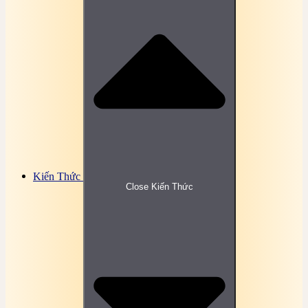
Bài tập, đề thi trắc Nghiệm Quản lý dự án đầu tư
Bài tập, đề thi trắc nghiệm Quản lý thuế Online
Bài tập, đề thi trắc nghiệm Quản trị chất lượng
Online
Bài tập, đề thi trắc nghiệm Quản trị chiến lược
Online
Bài tập, đề thi trắc nghiệm Quản trị cơ sở dữ liệu
Bài tập, đề thi trắc nghiệm Quản trị dịch vụ Online
Bài tập, đề thi trắc nghiệm Quản trị dự án Online
Bài tập, đề thi trắc nghiệm Quản trị học Online
Bài tập, đề thi trắc nghiệm Quản trị kinh doanh
quốc tế
Bài tập, đề thi trắc nghiệm Quản trị logistics Online
Bài tập, đề thi trắc nghiệm Quản trị mạng Online
Bài tập, đề thi trắc nghiệm Quản trị marketing
Kiến Thức
Online
Close Kiến Thức
Bài tập, đề thi trắc nghiệm Quản trị nguồn nhân
lực
Bài tập, đề thi trắc nghiệm Quản trị sản xuất Online
Bài tập, đề thi trắc nghiệm Quản trị tài chính
Online
Bài tập, đề thi trắc nghiệm Quản trị thương mại
Online
Bài tập, đề thi trắc nghiệm Quản trị văn phòng
Online