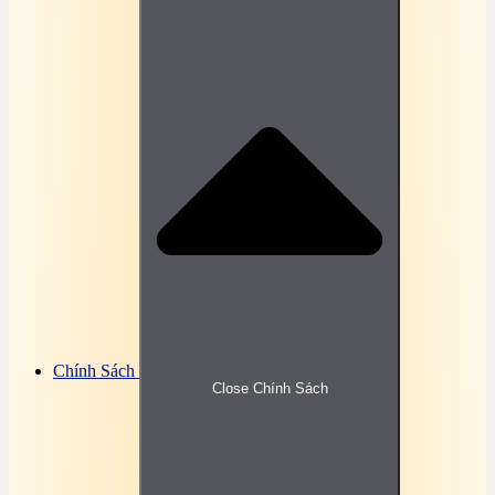
Online
Bài tập, đề thi trắc nghiệm Kiến trúc máy tính
Online
Bài tập, đề thi trắc nghiệm Kinh tế chính trị Online
Bài tập, đề thi trắc nghiệm Kinh tế học đại cương
Online
Bài tập, đề thi trắc nghiệm Kinh tế lượng Online
Bài tập, đề thi trắc nghiệm Kinh tế môi trường
Online
Bài tập, đề thi trắc nghiệm Kinh tế phát triển
Online
Bài tập, đề thi trắc nghiệm Kinh tế quốc tế Online
Bài tập, đề thi trắc nghiệm Kinh tế vi mô Online
Bài tập, đề thi trắc nghiệm Kinh tế vĩ mô Online
Bài tập, đề thi trắc nghiệm Kỹ năng lãnh đạo
Online
Bài tập, đề thi trắc nghiệm Ký sinh trùng Online
Bài tập, đề thi trắc nghiệm Kỹ thuật an toàn lao
động
Chính Sách
Bài tập, đề thi trắc nghiệm Kỹ thuật cảm biến
Close Chính Sách
Online
Bài tập, đề thi trắc nghiệm Kỹ thuật lạnh Online
Bài tập, đề thi trắc nghiệm Kỹ thuật mạch điện tử
Online
Bài tập, đề thi trắc nghiệm Kỹ thuật môi trường