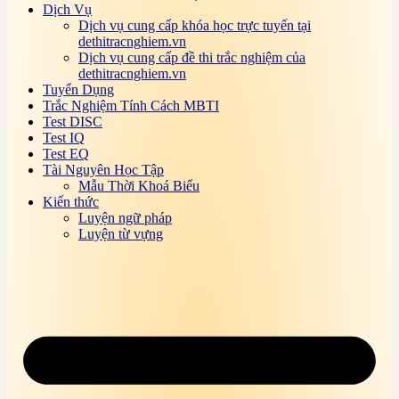
Bài tập, đề thi trắc nghiệm Luật tố tụng dân sự
Dịch Vụ
Online
Dịch vụ cung cấp khóa học trực tuyến tại
Bài tập, đề thi trắc nghiệm Luật đất đai Online
dethitracnghiem.vn
Bài tập, đề thi trắc nghiệm Luật đầu tư Online
Dịch vụ cung cấp đề thi trắc nghiệm của
Bài tập, đề thi trắc nghiệm Lý thuyết điều khiển tự
dethitracnghiem.vn
động
Tuyển Dụng
Bài tập, đề thi trắc nghiệm Mạng không dây Online
Trắc Nghiệm Tính Cách MBTI
Bài tập, đề thi trắc nghiệm Mạng máy tính Online
Test DISC
Bài tập, đề thi trắc nghiệm Marketing căn bản
Test IQ
Online
Test EQ
Bài tập, đề thi trắc nghiệm Miễn dịch học Online
Tài Nguyên Học Tập
Bài tập, đề thi trắc nghiệm Mô học đại cương
Mẫu Thời Khoá Biểu
Online
Kiến thức
Bài tập, đề thi trắc nghiệm Môi trường và con
Luyện ngữ pháp
người Online
Luyện từ vựng
Bài tập, đề thi trắc nghiệm Nghiệp vụ ngân hàng
Online
Bài tập, đề thi trắc nghiệm Nghiệp vụ ngoại thương
Online
Bài tập, đề thi trắc nghiệm Nguyên lý hệ điều hành
Online
Bài tập, đề thi trắc nghiệm Nguyên lý kế toán
Online
Bài tập, đề thi trắc nghiệm Nhi khoa Online
Bài tập, đề thi trắc nghiệm Nội khoa cơ sở Online