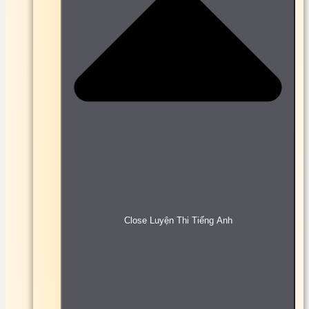
giao thông
Bài tập, đề thi trắc nghiệm Thủ tục hải quan Online
Bài tập, đề thi trắc nghiệm Thương mại quốc tế
Online
Bài tập, đề thi trắc nghiệm Thương mại điện tử
Online
Bài tập, đề thi trắc nghiệm Thủy khí Online
Bài tập, đề thi trắc nghiệm Tín dụng ngân hàng
Online
Bài tập, đề thi trắc nghiệm Tin học nghề phổ thông
Online
Bài tập, đề thi trắc nghiệm Tin học đại cương
Online
Bài tập, đề thi trắc nghiệm Tổ chức và quản lý y tế
Online
Bài tập, đề thi trắc nghiệm Toán cao cấp A1 Online
Bài tập, đề thi trắc nghiệm Toán cao cấp A2 Online
Bài tập, đề thi trắc nghiệm Toán cao cấp C1 Online
Close Luyện Thi Tiếng Anh
Bài tập, đề thi trắc nghiệm Toán cao cấp C2 Online
Bài tập, đề thi trắc nghiệm Toán kinh tế Online
Bài tập, đề thi trắc nghiệm Toán rời rạc Online
Bài tập, đề thi trắc nghiệm Toán tài chính Online
Bài tập, đề thi trắc nghiệm Tổng quát viễn thông
Online
Bài tập, đề thi trắc nghiệm Triết học Mác Lênin