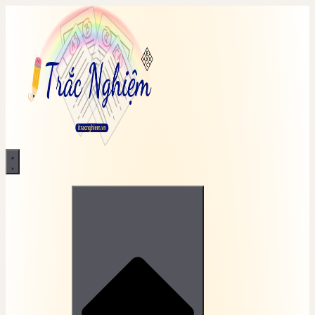
Chuyển
đến
nội
dung