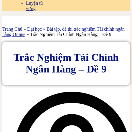
Luyện từ
vựng
Trang Chủ
»
Đại học
»
Bài tập, đề thi trắc nghiệm Tài chính ngân
hàng Online
»
Trắc Nghiệm Tài Chính Ngân Hàng – Đề 9
Trắc Nghiệm Tài Chính
Ngân Hàng – Đề 9