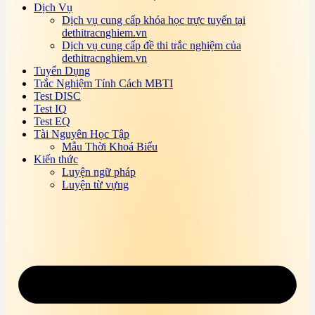
Bài tập, đề thi trắc nghiệm Luật tố tụng dân sự
Dịch Vụ
Online
Dịch vụ cung cấp khóa học trực tuyến tại
Bài tập, đề thi trắc nghiệm Luật đất đai Online
dethitracnghiem.vn
Bài tập, đề thi trắc nghiệm Luật đầu tư Online
Dịch vụ cung cấp đề thi trắc nghiệm của
Bài tập, đề thi trắc nghiệm Lý thuyết điều khiển tự
dethitracnghiem.vn
động
Tuyển Dụng
Bài tập, đề thi trắc nghiệm Mạng không dây Online
Trắc Nghiệm Tính Cách MBTI
Bài tập, đề thi trắc nghiệm Mạng máy tính Online
Test DISC
Bài tập, đề thi trắc nghiệm Marketing căn bản
Test IQ
Online
Test EQ
Bài tập, đề thi trắc nghiệm Miễn dịch học Online
Tài Nguyên Học Tập
Bài tập, đề thi trắc nghiệm Mô học đại cương
Mẫu Thời Khoá Biểu
Online
Kiến thức
Bài tập, đề thi trắc nghiệm Môi trường và con
Luyện ngữ pháp
người Online
Luyện từ vựng
Bài tập, đề thi trắc nghiệm Nghiệp vụ ngân hàng
Online
Bài tập, đề thi trắc nghiệm Nghiệp vụ ngoại thương
Online
Bài tập, đề thi trắc nghiệm Nguyên lý hệ điều hành
Online
Bài tập, đề thi trắc nghiệm Nguyên lý kế toán
Online
Bài tập, đề thi trắc nghiệm Nhi khoa Online
Bài tập, đề thi trắc nghiệm Nội khoa cơ sở Online