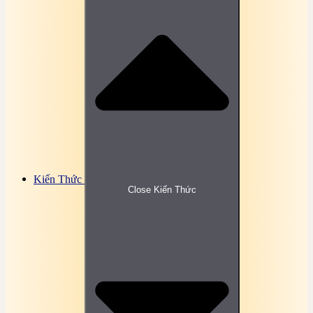
Bài tập, đề thi trắc Nghiệm Quản lý dự án đầu tư
Bài tập, đề thi trắc nghiệm Quản lý thuế Online
Bài tập, đề thi trắc nghiệm Quản trị chất lượng
Online
Bài tập, đề thi trắc nghiệm Quản trị chiến lược
Online
Bài tập, đề thi trắc nghiệm Quản trị cơ sở dữ liệu
Bài tập, đề thi trắc nghiệm Quản trị dịch vụ Online
Bài tập, đề thi trắc nghiệm Quản trị dự án Online
Bài tập, đề thi trắc nghiệm Quản trị học Online
Bài tập, đề thi trắc nghiệm Quản trị kinh doanh
quốc tế
Bài tập, đề thi trắc nghiệm Quản trị logistics Online
Bài tập, đề thi trắc nghiệm Quản trị mạng Online
Bài tập, đề thi trắc nghiệm Quản trị marketing
Kiến Thức
Online
Close Kiến Thức
Bài tập, đề thi trắc nghiệm Quản trị nguồn nhân
lực
Bài tập, đề thi trắc nghiệm Quản trị sản xuất Online
Bài tập, đề thi trắc nghiệm Quản trị tài chính
Online
Bài tập, đề thi trắc nghiệm Quản trị thương mại
Online
Bài tập, đề thi trắc nghiệm Quản trị văn phòng
Online