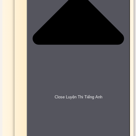
giao thông
Bài tập, đề thi trắc nghiệm Thủ tục hải quan Online
Bài tập, đề thi trắc nghiệm Thương mại quốc tế
Online
Bài tập, đề thi trắc nghiệm Thương mại điện tử
Online
Bài tập, đề thi trắc nghiệm Thủy khí Online
Bài tập, đề thi trắc nghiệm Tín dụng ngân hàng
Online
Bài tập, đề thi trắc nghiệm Tin học nghề phổ thông
Online
Bài tập, đề thi trắc nghiệm Tin học đại cương
Online
Bài tập, đề thi trắc nghiệm Tổ chức và quản lý y tế
Online
Bài tập, đề thi trắc nghiệm Toán cao cấp A1 Online
Bài tập, đề thi trắc nghiệm Toán cao cấp A2 Online
Bài tập, đề thi trắc nghiệm Toán cao cấp C1 Online
Close Luyện Thi Tiếng Anh
Bài tập, đề thi trắc nghiệm Toán cao cấp C2 Online
Bài tập, đề thi trắc nghiệm Toán kinh tế Online
Bài tập, đề thi trắc nghiệm Toán rời rạc Online
Bài tập, đề thi trắc nghiệm Toán tài chính Online
Bài tập, đề thi trắc nghiệm Tổng quát viễn thông
Online
Bài tập, đề thi trắc nghiệm Triết học Mác Lênin