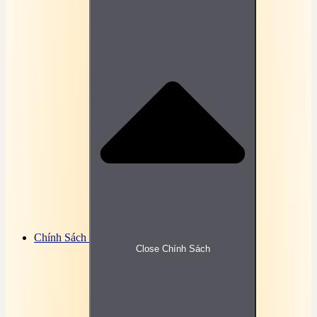
Online
Bài tập, đề thi trắc nghiệm Kiến trúc máy tính
Online
Bài tập, đề thi trắc nghiệm Kinh tế chính trị Online
Bài tập, đề thi trắc nghiệm Kinh tế học đại cương
Online
Bài tập, đề thi trắc nghiệm Kinh tế lượng Online
Bài tập, đề thi trắc nghiệm Kinh tế môi trường
Online
Bài tập, đề thi trắc nghiệm Kinh tế phát triển
Online
Bài tập, đề thi trắc nghiệm Kinh tế quốc tế Online
Bài tập, đề thi trắc nghiệm Kinh tế vi mô Online
Bài tập, đề thi trắc nghiệm Kinh tế vĩ mô Online
Bài tập, đề thi trắc nghiệm Kỹ năng lãnh đạo
Online
Bài tập, đề thi trắc nghiệm Ký sinh trùng Online
Bài tập, đề thi trắc nghiệm Kỹ thuật an toàn lao
động
Chính Sách
Bài tập, đề thi trắc nghiệm Kỹ thuật cảm biến
Close Chính Sách
Online
Bài tập, đề thi trắc nghiệm Kỹ thuật lạnh Online
Bài tập, đề thi trắc nghiệm Kỹ thuật mạch điện tử
Online
Bài tập, đề thi trắc nghiệm Kỹ thuật môi trường