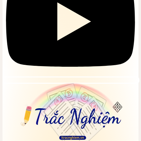
Online
Bài tập, đề thi trắc nghiệm Kinh tế quốc tế Online
Bài tập, đề thi trắc nghiệm Kinh tế vi mô Online
Bài tập, đề thi trắc nghiệm Kinh tế vĩ mô Online
Bài tập, đề thi trắc nghiệm Kỹ năng lãnh đạo
Online
Bài tập, đề thi trắc nghiệm Ký sinh trùng Online
Bài tập, đề thi trắc nghiệm Kỹ thuật an toàn lao
động
Bài tập, đề thi trắc nghiệm Kỹ thuật cảm biến
Online
Bài tập, đề thi trắc nghiệm Kỹ thuật lạnh Online
Bài tập, đề thi trắc nghiệm Kỹ thuật mạch điện tử
Online
Bài tập, đề thi trắc nghiệm Kỹ thuật môi trường
Online
Bài tập, đề thi trắc nghiệm Kỹ thuật nhiệt Online
Bài tập, đề thi trắc nghiệm Kỹ thuật thực phẩm
Online
Bài tập, đề thi trắc nghiệm Kỹ thuật điện Online
Bài tập, đề thi trắc nghiệm Lập trình Java Online
Bài tập, đề thi trắc nghiệm Lịch sử kinh tế quốc
dân
Bài tập, đề thi trắc nghiệm Lịch sử văn minh thế
giới