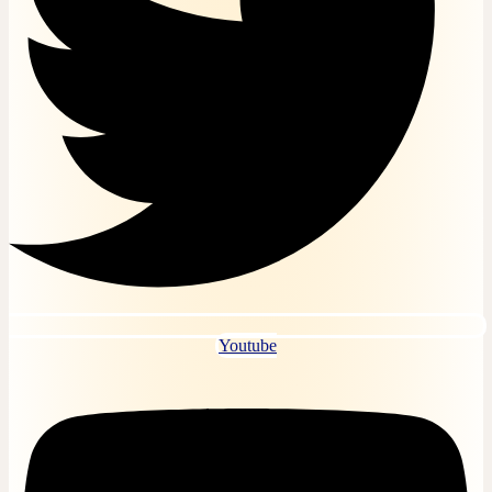
Bài tập, đề thi trắc nghiệm Huyết học – Truyền
máu Online
Bài tập, đề thi trắc nghiệm Kế toán công Online
Bài tập, đề thi trắc nghiệm Kế toán doanh nghiệp
Online
Bài tập, đề thi trắc nghiệm Kế toán hành chính sự
nghiệp
Bài tập, đề thi trắc nghiệm Kế toán máy Online
Bài tập, đề thi trắc nghiệm Kế toán quản trị Online
Bài tập, đề thi trắc nghiệm Kế toán quốc tế Online
Bài tập, đề thi trắc nghiệm Kế toán tài chính Online
Bài tập, đề thi trắc nghiệm Kế toán thuế Online
Bài tập, đề thi trắc nghiệm Khoa học quản lý
Online
Bài tập, đề thi trắc nghiệm Kiểm toán căn bản
Online
Bài tập, đề thi trắc nghiệm Kiến trúc máy tính
Online
Youtube
Bài tập, đề thi trắc nghiệm Kinh tế chính trị Online
Bài tập, đề thi trắc nghiệm Kinh tế học đại cương
Online
Bài tập, đề thi trắc nghiệm Kinh tế lượng Online
Bài tập, đề thi trắc nghiệm Kinh tế môi trường
Online
Bài tập, đề thi trắc nghiệm Kinh tế phát triển