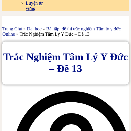
Luyện từ
vựng
Trang Chủ
»
Đại học
»
Bài tập, đề thi trắc nghiệm Tâm lý y đức
Online
»
Trắc Nghiệm Tâm Lý Y Đức – Đề 13
Trắc Nghiệm Tâm Lý Y Đức
– Đề 13