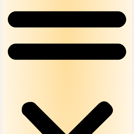
Bài tập, đề thi trắc nghiệm Nội ngoại cơ sở Online
Bài tập, đề thi trắc nghiệm Phân tích báo cáo tài
chính
Bài tập, đề thi trắc nghiệm Phân tích kinh doanh
Online
Bài tập, đề thi trắc nghiệm Pháp luật kinh tế Online
Bài tập, đề thi trắc nghiệm Pháp luật trong xây
dựng
Bài tập, đề thi trắc nghiệm Pháp luật đại cương
Online có đáp án
Bài tập, đề thi trắc nghiệm Quan hệ công chúng
(PR)
Bài tập, đề thi trắc nghiệm Quản lý bán hàng
Online
Bài tập, đề thi trắc Nghiệm Quản lý dự án đầu tư
Bài tập, đề thi trắc nghiệm Quản lý thuế Online
Bài tập, đề thi trắc nghiệm Quản trị chất lượng
Online
Bài tập, đề thi trắc nghiệm Quản trị chiến lược
Online
Bài tập, đề thi trắc nghiệm Quản trị cơ sở dữ liệu
Bài tập, đề thi trắc nghiệm Quản trị dịch vụ Online
Bài tập, đề thi trắc nghiệm Quản trị dự án Online
Bài tập, đề thi trắc nghiệm Quản trị học Online
Bài tập, đề thi trắc nghiệm Quản trị kinh doanh