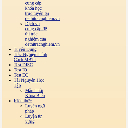
Trắc Nghiệm Quản Trị mạng
cung cấp
Trắc nghiệm Quản trị nhân lực
khóa học
Trắc nghiệm quảng quý nguồn lực
trực tuyến tại
Trắc Nghiệm Tâm lý học lứa tuổi và tâm lý học sư
dethitracnghiem.vn
phạm
Dịch vụ
Trắc nghiệm Tin học nghề phổ thông
cung cấp đề
Trắc Nghiệm Đường lối cách mạng của Đảng Cộng
thi trắc
sản Việt Nam
nghiệm của
dethitracnghiem.vn
Tuyển Dụng
Trắc Nghiệm Tính
Cách MBTI
Test DISC
Test IQ
Test EQ
Tài Nguyên Học
Tập
Mẫu Thời
Khoá Biểu
Kiến thức
Luyện ngữ
pháp
Luyện từ
vựng