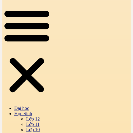
Đại học
Học Sinh
Lớp 12
Lớp 11
Lớp 10