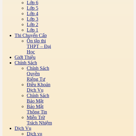
Lớp 6
Bài tập, đề thi trắc nghiệm Vi sinh đại cương Online
Lớp 5
Bài tập, đề thi trắc nghiệm Vi xử lý Online
Lớp 4
Bài tập, đề thi trắc nghiệm Xác suất thống kê
Lớp 3
Online
Lớp 2
Bài tập, đề thi trắc nghiệm Y học cổ truyền Online
Lớp 1
Bài tập, đề thi trắc nghiệm Y sinh học di truyền
Thi Chuyển Cấp
Online
Ôn tập thi
Bài tập, đề thi trắc nghiệm Đại cương y học lao
THPT – Đại
động Online
Học
Bài tập, đề thi trắc nghiệm Đại số tuyến tính Online
Giới Thiệu
Bài tập, đề thi trắc nghiệm Đấu thầu Online
Chính Sách
Bài tập, đề thi trắc nghiệm Địa lý du lịch Việt Nam
Chính Sách
Online
Quyền
Bài tập, đề thi trắc nghiệm Địa lý kinh tế Online
Riêng Tư
Bài tập, đề thi trắc nghiệm Điều dưỡng cơ bản
Điều Khoản
Bài tập, đề thi trắc nghiệm Định giá tài sản Online
Dịch Vụ
Bài tập, đề thi trắc nghiệm Đo lường điện và thiết bị
Chính Sách
đo Online
Bảo Mật
Quản trị nhân lực
Bảo Mật
Trắc nghiệm Kiến trúc máy tính
Thông Tin
Trắc nghiệm Kỹ thuật vi xử lý
Miễn Trừ
Trắc nghiệm Luật kinh doanh
Trách Nhiệm
Trắc nghiệm Luật kinh tế
Dịch Vụ
Trắc Nghiệm Nhập môn Internet và E-learning
Dịch vụ