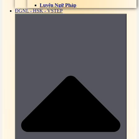
Bài tập, đề thi trắc nghiệm Điều dưỡng cơ bản
Luyện Ngữ Pháp
Bài tập, đề thi trắc nghiệm Định giá tài sản Online
ĐGNL - HSK - VSTEP
Bài tập, đề thi trắc nghiệm Đo lường điện và thiết bị
đo Online
Quản trị nhân lực
Trắc nghiệm Kiến trúc máy tính
Trắc nghiệm Kỹ thuật vi xử lý
Trắc nghiệm Luật kinh doanh
Trắc nghiệm Luật kinh tế
Trắc Nghiệm Nhập môn Internet và E-learning
Trắc Nghiệm Quản Trị mạng
Trắc nghiệm Quản trị nhân lực
Trắc nghiệm quảng quý nguồn lực
Trắc Nghiệm Tâm lý học lứa tuổi và tâm lý học sư
phạm
Trắc nghiệm Tin học nghề phổ thông
Trắc Nghiệm Đường lối cách mạng của Đảng Cộng
sản Việt Nam