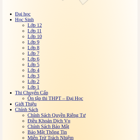
Bài tập, đề thi trắc nghiệm Lịch sử Đảng Online Có
đáp án
Bài tập, đề thi trắc nghiệm Linh kiện điện tử Online
Đại học
Bài tập, đề thi trắc nghiệm Logic học Online
Học Sinh
Bài tập, đề thi trắc nghiệm Luật an sinh xã hội
Lớp 12
Online
Lớp 11
Bài tập, đề thi trắc nghiệm Luật bảo hiểm Online
Lớp 10
Bài tập, đề thi trắc nghiệm Luật cạnh tranh Online
Lớp 9
Bài tập, đề thi trắc nghiệm Luật dân sự Online
Lớp 8
Bài tập, đề thi trắc nghiệm Luật doanh nghiệp
Lớp 7
Online
Lớp 6
Bài tập, đề thi trắc nghiệm Luật du lịch Online
Lớp 5
Bài tập, đề thi trắc nghiệm Luật giáo dục Online
Lớp 4
Bài tập, đề thi trắc nghiệm Luật hành chính Online
Lớp 3
Bài tập, đề thi trắc nghiệm Luật hiến pháp Online
Lớp 2
Bài tập, đề thi trắc nghiệm Luật hình sự Online
Lớp 1
Bài tập, đề thi trắc Nghiệm Luật hôn nhân và gia
Thi Chuyển Cấp
đình
Ôn tập thi THPT – Đại Học
Bài tập, đề thi trắc nghiệm Luật kinh doanh Online
Giới Thiệu
Bài tập, đề thi trắc nghiệm Luật kinh tế Online
Chính Sách
Bài tập, đề thi trắc nghiệm Luật lao động Online
Chính Sách Quyền Riêng Tư
Bài tập, đề thi trắc nghiệm Luật môi trường Online
Điều Khoản Dịch Vụ
Bài tập, đề thi trắc nghiệm Luật ngân hàng Online
Chính Sách Bảo Mật
Bài tập, đề thi trắc nghiệm Luật so sánh Online
Bảo Mật Thông Tin
Bài tập, đề thi trắc nghiệm Luật tài chính Online
Miễn Trừ Trách Nhiệm