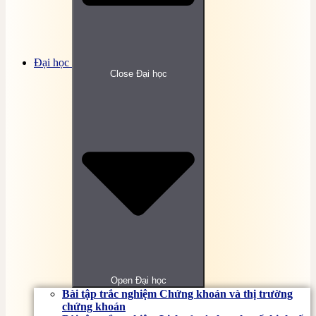
Đại học
Close Đại học
Open Đại học
Bài tập trắc nghiệm Chứng khoán và thị trường
chứng khoán