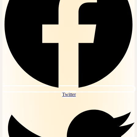
Bài tập, đề thi trắc nghiệm Dịch tễ học Online
Bài tập, đề thi trắc nghiệm Dinh dưỡng học Online
Bài tập, đề thi trắc nghiệm Dược lý Online
Bài tập, đề thi trắc nghiệm Gây mê hồi sức Online
Bài tập, đề thi trắc nghiệm Giải phẫu bệnh Online
Bài tập, đề thi trắc nghiệm Giải phẫu đại cương
Online
Bài tập, đề thi trắc nghiệm Giáo dục học đại cương
Online
Bài tập, đề thi trắc nghiệm Giáo dục nghề nghiệp
Online
Bài tập, đề thi trắc nghiệm Giáo dục quốc phòng
Online
Bài tập, đề thi trắc nghiệm Giao tiếp trong kinh
doanh
Bài tập, đề thi trắc nghiệm Hành vi tổ chức Online
Bài tập, đề thi trắc nghiệm Hệ điều hành Linux
Twitter
Online
Bài tập, đề thi trắc nghiệm Hệ điều hành Windows
Online
Bài tập, đề thi trắc nghiệm Hóa lí dược Online
Bài tập, đề thi trắc nghiệm Hóa phân tích Online
Bài tập, đề thi trắc nghiệm Hóa sinh Online
Bài tập, đề thi trắc nghiệm Hóa đại cương Online