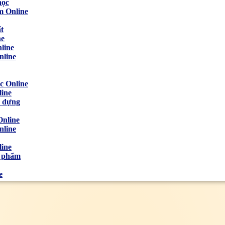
học
ẩm Online
ất
ne
line
nline
ọc Online
line
y dựng
Online
nline
line
c phẩm
e