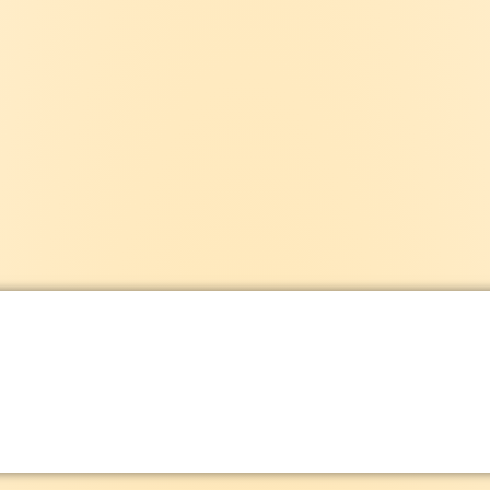
 Online
ine
Online
nline
nh
ine
ne có đáp án
ne
e
 tế