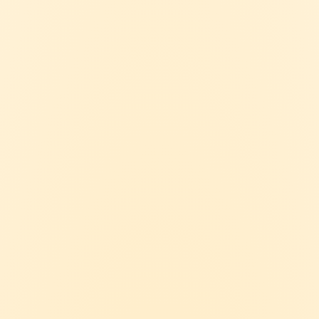
ne
nline
line
ine
nh
ne
nline
Online
line
ghiệp
e
e