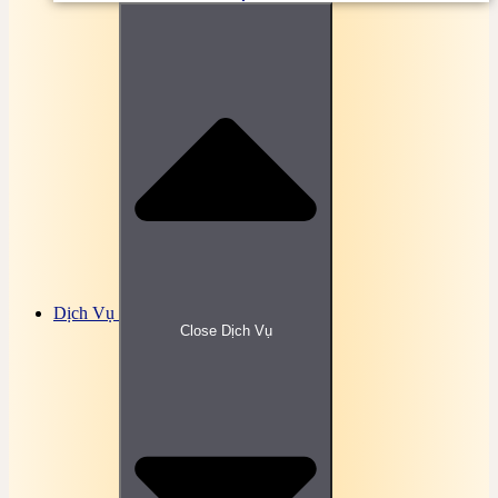
Bài tập, đề thi trắc nghiệm Luật hình sự Online
Bài tập, đề thi trắc Nghiệm Luật hôn nhân và gia
đình
Bài tập, đề thi trắc nghiệm Luật kinh doanh Online
Bài tập, đề thi trắc nghiệm Luật kinh tế Online
Bài tập, đề thi trắc nghiệm Luật lao động Online
Bài tập, đề thi trắc nghiệm Luật môi trường Online
Bài tập, đề thi trắc nghiệm Luật ngân hàng Online
Bài tập, đề thi trắc nghiệm Luật so sánh Online
Bài tập, đề thi trắc nghiệm Luật tài chính Online
Bài tập, đề thi trắc nghiệm Luật tố tụng dân sự
Online
Bài tập, đề thi trắc nghiệm Luật đất đai Online
Bài tập, đề thi trắc nghiệm Luật đầu tư Online
Bài tập, đề thi trắc nghiệm Lý thuyết điều khiển tự
Dịch Vụ
động
Close Dịch Vụ
Bài tập, đề thi trắc nghiệm Mạng không dây Online
Bài tập, đề thi trắc nghiệm Mạng máy tính Online
Bài tập, đề thi trắc nghiệm Marketing căn bản
Online
Bài tập, đề thi trắc nghiệm Miễn dịch học Online
Bài tập, đề thi trắc nghiệm Mô học đại cương
Online
Bài tập, đề thi trắc nghiệm Môi trường và con
người Online