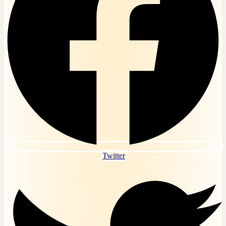
Bài tập, đề thi trắc nghiệm Dịch tễ học Online
Bài tập, đề thi trắc nghiệm Dinh dưỡng học Online
Bài tập, đề thi trắc nghiệm Dược lý Online
Bài tập, đề thi trắc nghiệm Gây mê hồi sức Online
Bài tập, đề thi trắc nghiệm Giải phẫu bệnh Online
Bài tập, đề thi trắc nghiệm Giải phẫu đại cương
Online
Bài tập, đề thi trắc nghiệm Giáo dục học đại cương
Online
Bài tập, đề thi trắc nghiệm Giáo dục nghề nghiệp
Online
Bài tập, đề thi trắc nghiệm Giáo dục quốc phòng
Online
Bài tập, đề thi trắc nghiệm Giao tiếp trong kinh
doanh
Bài tập, đề thi trắc nghiệm Hành vi tổ chức Online
Bài tập, đề thi trắc nghiệm Hệ điều hành Linux
Twitter
Online
Bài tập, đề thi trắc nghiệm Hệ điều hành Windows
Online
Bài tập, đề thi trắc nghiệm Hóa lí dược Online
Bài tập, đề thi trắc nghiệm Hóa phân tích Online
Bài tập, đề thi trắc nghiệm Hóa sinh Online
Bài tập, đề thi trắc nghiệm Hóa đại cương Online