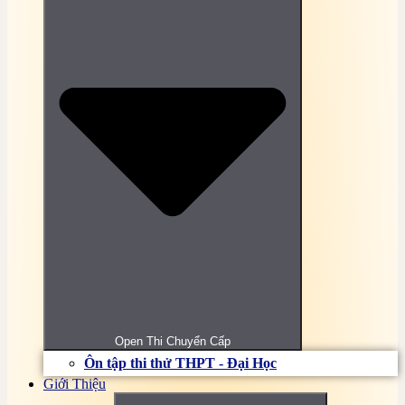
doanh
Bài tập, đề thi trắc nghiệm Hành vi tổ chức Online
Bài tập, đề thi trắc nghiệm Hệ điều hành Linux
Online
Bài tập, đề thi trắc nghiệm Hệ điều hành Windows
Online
Bài tập, đề thi trắc nghiệm Hóa lí dược Online
Bài tập, đề thi trắc nghiệm Hóa phân tích Online
Bài tập, đề thi trắc nghiệm Hóa sinh Online
Bài tập, đề thi trắc nghiệm Hóa đại cương Online
Bài tập, đề thi trắc nghiệm Huyết học – Truyền
máu Online
Bài tập, đề thi trắc nghiệm Kế toán công Online
Bài tập, đề thi trắc nghiệm Kế toán doanh nghiệp
Online
Bài tập, đề thi trắc nghiệm Kế toán hành chính sự
nghiệp
Bài tập, đề thi trắc nghiệm Kế toán máy Online
Bài tập, đề thi trắc nghiệm Kế toán quản trị Online
Bài tập, đề thi trắc nghiệm Kế toán quốc tế Online
Bài tập, đề thi trắc nghiệm Kế toán tài chính Online
Open Thi Chuyển Cấp
Bài tập, đề thi trắc nghiệm Kế toán thuế Online
Ôn tập thi thử THPT - Đại Học
Bài tập, đề thi trắc nghiệm Khoa học quản lý
Online
Giới Thiệu
Bài tập, đề thi trắc nghiệm Kiểm toán căn bản