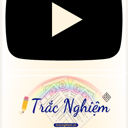
Online
Bài tập, đề thi trắc nghiệm Kinh tế quốc tế Online
Bài tập, đề thi trắc nghiệm Kinh tế vi mô Online
Bài tập, đề thi trắc nghiệm Kinh tế vĩ mô Online
Bài tập, đề thi trắc nghiệm Kỹ năng lãnh đạo
Online
Bài tập, đề thi trắc nghiệm Ký sinh trùng Online
Bài tập, đề thi trắc nghiệm Kỹ thuật an toàn lao
động
Bài tập, đề thi trắc nghiệm Kỹ thuật cảm biến
Online
Bài tập, đề thi trắc nghiệm Kỹ thuật lạnh Online
Bài tập, đề thi trắc nghiệm Kỹ thuật mạch điện tử
Online
Bài tập, đề thi trắc nghiệm Kỹ thuật môi trường
Online
Bài tập, đề thi trắc nghiệm Kỹ thuật nhiệt Online
Bài tập, đề thi trắc nghiệm Kỹ thuật thực phẩm
Online
Bài tập, đề thi trắc nghiệm Kỹ thuật điện Online
Bài tập, đề thi trắc nghiệm Lập trình Java Online
Bài tập, đề thi trắc nghiệm Lịch sử kinh tế quốc
dân
Bài tập, đề thi trắc nghiệm Lịch sử văn minh thế
giới