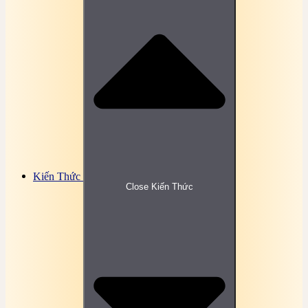
Bài tập, đề thi trắc Nghiệm Quản lý dự án đầu tư
Bài tập, đề thi trắc nghiệm Quản lý thuế Online
Bài tập, đề thi trắc nghiệm Quản trị chất lượng
Online
Bài tập, đề thi trắc nghiệm Quản trị chiến lược
Online
Bài tập, đề thi trắc nghiệm Quản trị cơ sở dữ liệu
Bài tập, đề thi trắc nghiệm Quản trị dịch vụ Online
Bài tập, đề thi trắc nghiệm Quản trị dự án Online
Bài tập, đề thi trắc nghiệm Quản trị học Online
Bài tập, đề thi trắc nghiệm Quản trị kinh doanh
quốc tế
Bài tập, đề thi trắc nghiệm Quản trị logistics Online
Bài tập, đề thi trắc nghiệm Quản trị mạng Online
Bài tập, đề thi trắc nghiệm Quản trị marketing
Kiến Thức
Online
Close Kiến Thức
Bài tập, đề thi trắc nghiệm Quản trị nguồn nhân
lực
Bài tập, đề thi trắc nghiệm Quản trị sản xuất Online
Bài tập, đề thi trắc nghiệm Quản trị tài chính
Online
Bài tập, đề thi trắc nghiệm Quản trị thương mại
Online
Bài tập, đề thi trắc nghiệm Quản trị văn phòng
Online