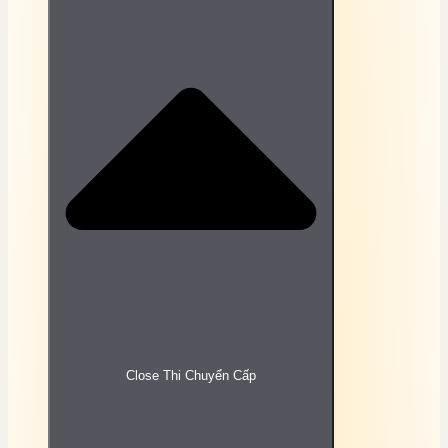
Bài tập, đề thi trắc nghiệm Công nghệ chế tạo máy
Online
Bài tập, đề thi trắc nghiệm Công nghệ hàn Online
Bài tập, đề thi trắc nghiệm Công nghệ phần mềm
Online
Bài tập, đề thi trắc nghiệm Công nghệ sản xuất
dược phẩm
Bài tập, đề thi trắc nghiệm Da liễu Online
Bài tập, đề thi trắc nghiệm Dẫn luận ngôn ngữ
Online
Bài tập, đề thi trắc nghiệm Dân số học Online
Bài tập, đề thi trắc nghiệm Dịch tễ học Online
Bài tập, đề thi trắc nghiệm Dinh dưỡng học Online
Bài tập, đề thi trắc nghiệm Dược lý Online
Bài tập, đề thi trắc nghiệm Gây mê hồi sức Online
Bài tập, đề thi trắc nghiệm Giải phẫu bệnh Online
Bài tập, đề thi trắc nghiệm Giải phẫu đại cương
Online
Bài tập, đề thi trắc nghiệm Giáo dục học đại cương
Online
Bài tập, đề thi trắc nghiệm Giáo dục nghề nghiệp
Close Thi Chuyển Cấp
Online
Bài tập, đề thi trắc nghiệm Giáo dục quốc phòng
Online
Bài tập, đề thi trắc nghiệm Giao tiếp trong kinh