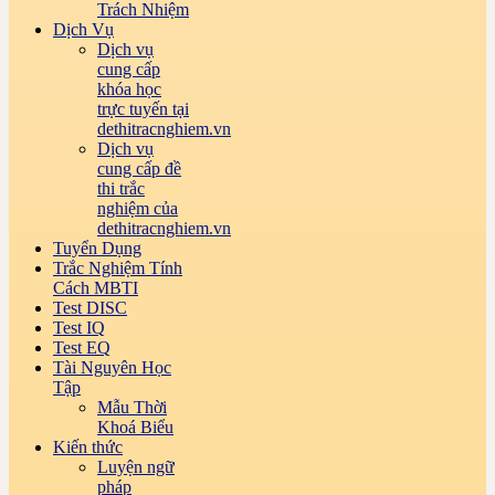
Trách Nhiệm
Dịch Vụ
Dịch vụ
cung cấp
khóa học
trực tuyến tại
dethitracnghiem.vn
Dịch vụ
cung cấp đề
thi trắc
nghiệm của
dethitracnghiem.vn
Tuyển Dụng
Trắc Nghiệm Tính
Cách MBTI
Test DISC
Test IQ
Test EQ
Tài Nguyên Học
Tập
Mẫu Thời
Khoá Biểu
Kiến thức
Luyện ngữ
pháp