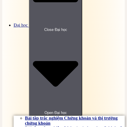
Đại học
Close Đại học
Open Đại học
Bài tập trắc nghiệm Chứng khoán và thị trường
chứng khoán