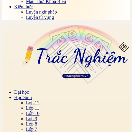
Mẫu Thời Khoá Biểu
Bài tập, đề thi trắc nghiệm Tin học đại cương
Kiến thức
Online
Luyện ngữ pháp
Bài tập, đề thi trắc nghiệm Tổ chức và quản lý y tế
Luyện từ vựng
Online
Bài tập, đề thi trắc nghiệm Toán cao cấp A1 Online
Bài tập, đề thi trắc nghiệm Toán cao cấp A2 Online
Bài tập, đề thi trắc nghiệm Toán cao cấp C1 Online
Bài tập, đề thi trắc nghiệm Toán cao cấp C2 Online
Bài tập, đề thi trắc nghiệm Toán kinh tế Online
Bài tập, đề thi trắc nghiệm Toán rời rạc Online
Bài tập, đề thi trắc nghiệm Toán tài chính Online
Bài tập, đề thi trắc nghiệm Tổng quát viễn thông
Online
Bài tập, đề thi trắc nghiệm Triết học Mác Lênin
Online
Bài tập, đề thi trắc nghiệm Truyền số liệu Online
1000 + Bài tập, đề thi trắc nghiệm Tư tưởng Hồ Chí
Đại học
Minh Online Có Đáp Án
Học Sinh
Bài tập, đề thi Trắc Nghiệm Vật liệu cơ khí Online
Lớp 12
Bài tập, đề thi trắc nghiệm Vật liệu kỹ thuật Online
Lớp 11
Bài tập, đề thi trắc nghiệm Vật liệu điện Online
Lớp 10
Bài tập, đề thi trắc nghiệm Vật lý đại cương Online
Lớp 9
Bài tập, đề thi trắc nghiệm Vi sinh thực phẩm
Lớp 8
Online
Lớp 7
Bài tập, đề thi trắc nghiệm Vi sinh vật Online