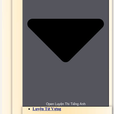
Online
Bài tập, đề thi trắc nghiệm Truyền số liệu Online
1000 + Bài tập, đề thi trắc nghiệm Tư tưởng Hồ Chí
Minh Online Có Đáp Án
Bài tập, đề thi Trắc Nghiệm Vật liệu cơ khí Online
Bài tập, đề thi trắc nghiệm Vật liệu kỹ thuật Online
Bài tập, đề thi trắc nghiệm Vật liệu điện Online
Bài tập, đề thi trắc nghiệm Vật lý đại cương Online
Bài tập, đề thi trắc nghiệm Vi sinh thực phẩm
Online
Bài tập, đề thi trắc nghiệm Vi sinh vật Online
Bài tập, đề thi trắc nghiệm Vi sinh đại cương Online
Bài tập, đề thi trắc nghiệm Vi xử lý Online
Bài tập, đề thi trắc nghiệm Xác suất thống kê
Online
Bài tập, đề thi trắc nghiệm Y học cổ truyền Online
Bài tập, đề thi trắc nghiệm Y sinh học di truyền
Online
Bài tập, đề thi trắc nghiệm Đại cương y học lao
động Online
Bài tập, đề thi trắc nghiệm Đại số tuyến tính Online
Bài tập, đề thi trắc nghiệm Đấu thầu Online
Bài tập, đề thi trắc nghiệm Địa lý du lịch Việt Nam
Open Luyện Thi Tiếng Anh
Online
Luyện Từ Vựng
Bài tập, đề thi trắc nghiệm Địa lý kinh tế Online