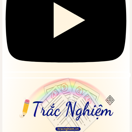
Online
Bài tập, đề thi trắc nghiệm Kinh tế quốc tế Online
Bài tập, đề thi trắc nghiệm Kinh tế vi mô Online
Bài tập, đề thi trắc nghiệm Kinh tế vĩ mô Online
Bài tập, đề thi trắc nghiệm Kỹ năng lãnh đạo
Online
Bài tập, đề thi trắc nghiệm Ký sinh trùng Online
Bài tập, đề thi trắc nghiệm Kỹ thuật an toàn lao
động
Bài tập, đề thi trắc nghiệm Kỹ thuật cảm biến
Online
Bài tập, đề thi trắc nghiệm Kỹ thuật lạnh Online
Bài tập, đề thi trắc nghiệm Kỹ thuật mạch điện tử
Online
Bài tập, đề thi trắc nghiệm Kỹ thuật môi trường
Online
Bài tập, đề thi trắc nghiệm Kỹ thuật nhiệt Online
Bài tập, đề thi trắc nghiệm Kỹ thuật thực phẩm
Online
Bài tập, đề thi trắc nghiệm Kỹ thuật điện Online
Bài tập, đề thi trắc nghiệm Lập trình Java Online
Bài tập, đề thi trắc nghiệm Lịch sử kinh tế quốc
dân
Bài tập, đề thi trắc nghiệm Lịch sử văn minh thế
giới