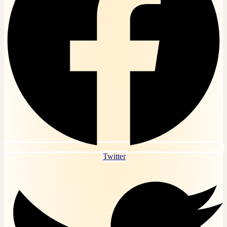
Bài tập, đề thi trắc nghiệm Dịch tễ học Online
Bài tập, đề thi trắc nghiệm Dinh dưỡng học Online
Bài tập, đề thi trắc nghiệm Dược lý Online
Bài tập, đề thi trắc nghiệm Gây mê hồi sức Online
Bài tập, đề thi trắc nghiệm Giải phẫu bệnh Online
Bài tập, đề thi trắc nghiệm Giải phẫu đại cương
Online
Bài tập, đề thi trắc nghiệm Giáo dục học đại cương
Online
Bài tập, đề thi trắc nghiệm Giáo dục nghề nghiệp
Online
Bài tập, đề thi trắc nghiệm Giáo dục quốc phòng
Online
Bài tập, đề thi trắc nghiệm Giao tiếp trong kinh
doanh
Bài tập, đề thi trắc nghiệm Hành vi tổ chức Online
Bài tập, đề thi trắc nghiệm Hệ điều hành Linux
Twitter
Online
Bài tập, đề thi trắc nghiệm Hệ điều hành Windows
Online
Bài tập, đề thi trắc nghiệm Hóa lí dược Online
Bài tập, đề thi trắc nghiệm Hóa phân tích Online
Bài tập, đề thi trắc nghiệm Hóa sinh Online
Bài tập, đề thi trắc nghiệm Hóa đại cương Online