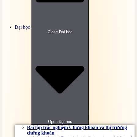
Đại học
Close Đại học
Open Đại học
Bài tập trắc nghiệm Chứng khoán và thị trường
chứng khoán