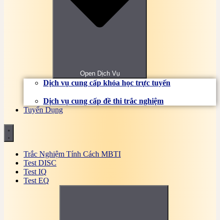
Bài tập, đề thi trắc nghiệm Nghiệp vụ ngân hàng
Online
Bài tập, đề thi trắc nghiệm Nghiệp vụ ngoại thương
Online
Bài tập, đề thi trắc nghiệm Nguyên lý hệ điều hành
Online
Bài tập, đề thi trắc nghiệm Nguyên lý kế toán
Online
Open Dịch Vụ
Bài tập, đề thi trắc nghiệm Nhi khoa Online
Dịch vụ cung cấp khóa học trực tuyến
Bài tập, đề thi trắc nghiệm Nội khoa cơ sở Online
Bài tập, đề thi trắc nghiệm Nội ngoại cơ sở Online
Dịch vụ cung cấp đề thi trắc nghiệm
Bài tập, đề thi trắc nghiệm Phân tích báo cáo tài
Tuyển Dụng
chính
Bài tập, đề thi trắc nghiệm Phân tích kinh doanh
Online
Bài tập, đề thi trắc nghiệm Pháp luật kinh tế Online
Bài tập, đề thi trắc nghiệm Pháp luật trong xây
Trắc Nghiệm Tính Cách MBTI
dựng
Test DISC
Bài tập, đề thi trắc nghiệm Pháp luật đại cương
Test IQ
Online có đáp án
Test EQ
Bài tập, đề thi trắc nghiệm Quan hệ công chúng
(PR)
Bài tập, đề thi trắc nghiệm Quản lý bán hàng
Online