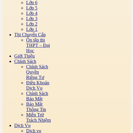
Lớp 6
Bài tập, đề thi trắc nghiệm Vi sinh đại cương Online
Lớp 5
Bài tập, đề thi trắc nghiệm Vi xử lý Online
Lớp 4
Bài tập, đề thi trắc nghiệm Xác suất thống kê
Lớp 3
Online
Lớp 2
Bài tập, đề thi trắc nghiệm Y học cổ truyền Online
Lớp 1
Bài tập, đề thi trắc nghiệm Y sinh học di truyền
Thi Chuyển Cấp
Online
Ôn tập thi
Bài tập, đề thi trắc nghiệm Đại cương y học lao
THPT – Đại
động Online
Học
Bài tập, đề thi trắc nghiệm Đại số tuyến tính Online
Giới Thiệu
Bài tập, đề thi trắc nghiệm Đấu thầu Online
Chính Sách
Bài tập, đề thi trắc nghiệm Địa lý du lịch Việt Nam
Chính Sách
Online
Quyền
Bài tập, đề thi trắc nghiệm Địa lý kinh tế Online
Riêng Tư
Bài tập, đề thi trắc nghiệm Điều dưỡng cơ bản
Điều Khoản
Bài tập, đề thi trắc nghiệm Định giá tài sản Online
Dịch Vụ
Bài tập, đề thi trắc nghiệm Đo lường điện và thiết bị
Chính Sách
đo Online
Bảo Mật
Quản trị nhân lực
Bảo Mật
Trắc nghiệm Kiến trúc máy tính
Thông Tin
Trắc nghiệm Kỹ thuật vi xử lý
Miễn Trừ
Trắc nghiệm Luật kinh doanh
Trách Nhiệm
Trắc nghiệm Luật kinh tế
Dịch Vụ
Trắc Nghiệm Nhập môn Internet và E-learning
Dịch vụ