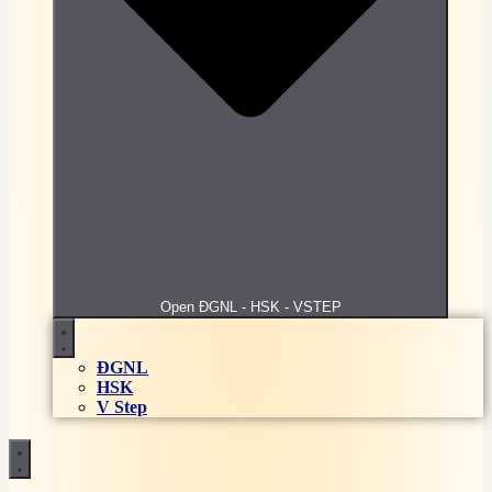
Bài tập trắc nghiệm Chứng khoán và thị trường
chứng khoán
Bài tập trắc nghiệm Lịch sử các học thuyết kinh tế
Open ĐGNL - HSK - VSTEP
Bài tập trắc nghiệm Phương pháp nghiên cứu khoa
học
Bài tập, đề thi trắc nghiệm An toàn vệ sinh thực
ĐGNL
phẩm Online
HSK
Bài tập, đề thi trắc nghiệm An toàn điện Online
V Step
Bài tập, đề thi trắc nghiệm Báo cáo tài chính hợp
nhất
Bài tập, đề thi trắc nghiệm Bảo hiểm đại cương
Online
Bài tập, đề thi trắc nghiệm Bảo mật an ninh mạng