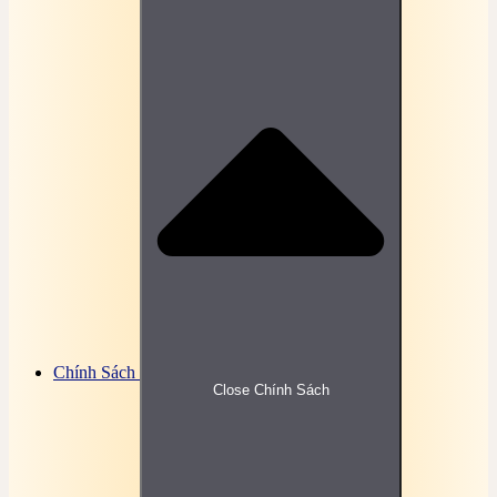
Online
Bài tập, đề thi trắc nghiệm Kiến trúc máy tính
Online
Bài tập, đề thi trắc nghiệm Kinh tế chính trị Online
Bài tập, đề thi trắc nghiệm Kinh tế học đại cương
Online
Bài tập, đề thi trắc nghiệm Kinh tế lượng Online
Bài tập, đề thi trắc nghiệm Kinh tế môi trường
Online
Bài tập, đề thi trắc nghiệm Kinh tế phát triển
Online
Bài tập, đề thi trắc nghiệm Kinh tế quốc tế Online
Bài tập, đề thi trắc nghiệm Kinh tế vi mô Online
Bài tập, đề thi trắc nghiệm Kinh tế vĩ mô Online
Bài tập, đề thi trắc nghiệm Kỹ năng lãnh đạo
Online
Bài tập, đề thi trắc nghiệm Ký sinh trùng Online
Bài tập, đề thi trắc nghiệm Kỹ thuật an toàn lao
động
Chính Sách
Bài tập, đề thi trắc nghiệm Kỹ thuật cảm biến
Close Chính Sách
Online
Bài tập, đề thi trắc nghiệm Kỹ thuật lạnh Online
Bài tập, đề thi trắc nghiệm Kỹ thuật mạch điện tử
Online
Bài tập, đề thi trắc nghiệm Kỹ thuật môi trường