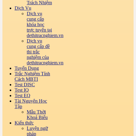
Trách Nhiệm
Dịch Vụ
Dịch vụ
cung cấp
khóa học
trực tuyến tại
dethitracnghiem.vn
Dịch vụ
cung cấp đề
thi trắc
nghiệm của
dethitracnghiem.vn
Tuyển Dụng
Trắc Nghiệm Tính
Cách MBTI
Test DISC
Test IQ
Test EQ
Tài Nguyên Học
Tập
Mẫu Thời
Khoá Biểu
Kiến thức
Luyện ngữ
pháp