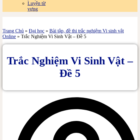
Luyện từ
vựng
Trang Chủ
»
Đại học
»
Bài tập, đề thi trắc nghiệm Vi sinh vật
Online
»
Trắc Nghiệm Vi Sinh Vật – Đề 5
Trắc Nghiệm Vi Sinh Vật –
Đề 5