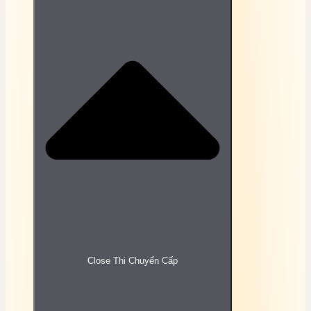
Bài tập, đề thi trắc nghiệm Công nghệ chế tạo máy
Online
Bài tập, đề thi trắc nghiệm Công nghệ hàn Online
Bài tập, đề thi trắc nghiệm Công nghệ phần mềm
Online
Bài tập, đề thi trắc nghiệm Công nghệ sản xuất
dược phẩm
Bài tập, đề thi trắc nghiệm Da liễu Online
Bài tập, đề thi trắc nghiệm Dẫn luận ngôn ngữ
Online
Bài tập, đề thi trắc nghiệm Dân số học Online
Bài tập, đề thi trắc nghiệm Dịch tễ học Online
Bài tập, đề thi trắc nghiệm Dinh dưỡng học Online
Bài tập, đề thi trắc nghiệm Dược lý Online
Bài tập, đề thi trắc nghiệm Gây mê hồi sức Online
Bài tập, đề thi trắc nghiệm Giải phẫu bệnh Online
Bài tập, đề thi trắc nghiệm Giải phẫu đại cương
Online
Bài tập, đề thi trắc nghiệm Giáo dục học đại cương
Online
Bài tập, đề thi trắc nghiệm Giáo dục nghề nghiệp
Close Thi Chuyển Cấp
Online
Bài tập, đề thi trắc nghiệm Giáo dục quốc phòng
Online
Bài tập, đề thi trắc nghiệm Giao tiếp trong kinh