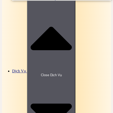
Bài tập, đề thi trắc nghiệm Luật hình sự Online
Bài tập, đề thi trắc Nghiệm Luật hôn nhân và gia
đình
Bài tập, đề thi trắc nghiệm Luật kinh doanh Online
Bài tập, đề thi trắc nghiệm Luật kinh tế Online
Bài tập, đề thi trắc nghiệm Luật lao động Online
Bài tập, đề thi trắc nghiệm Luật môi trường Online
Bài tập, đề thi trắc nghiệm Luật ngân hàng Online
Bài tập, đề thi trắc nghiệm Luật so sánh Online
Bài tập, đề thi trắc nghiệm Luật tài chính Online
Bài tập, đề thi trắc nghiệm Luật tố tụng dân sự
Online
Bài tập, đề thi trắc nghiệm Luật đất đai Online
Bài tập, đề thi trắc nghiệm Luật đầu tư Online
Bài tập, đề thi trắc nghiệm Lý thuyết điều khiển tự
Dịch Vụ
động
Close Dịch Vụ
Bài tập, đề thi trắc nghiệm Mạng không dây Online
Bài tập, đề thi trắc nghiệm Mạng máy tính Online
Bài tập, đề thi trắc nghiệm Marketing căn bản
Online
Bài tập, đề thi trắc nghiệm Miễn dịch học Online
Bài tập, đề thi trắc nghiệm Mô học đại cương
Online
Bài tập, đề thi trắc nghiệm Môi trường và con
người Online