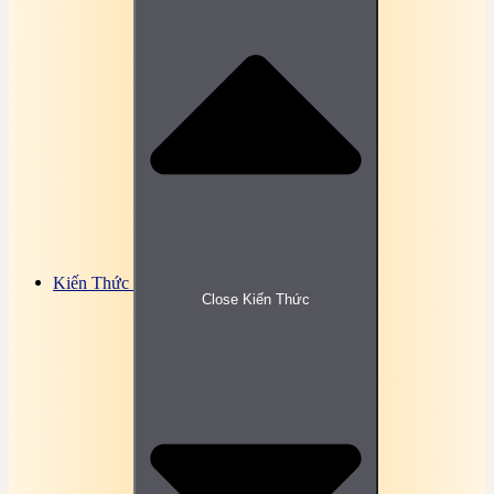
Bài tập, đề thi trắc Nghiệm Quản lý dự án đầu tư
Bài tập, đề thi trắc nghiệm Quản lý thuế Online
Bài tập, đề thi trắc nghiệm Quản trị chất lượng
Online
Bài tập, đề thi trắc nghiệm Quản trị chiến lược
Online
Bài tập, đề thi trắc nghiệm Quản trị cơ sở dữ liệu
Bài tập, đề thi trắc nghiệm Quản trị dịch vụ Online
Bài tập, đề thi trắc nghiệm Quản trị dự án Online
Bài tập, đề thi trắc nghiệm Quản trị học Online
Bài tập, đề thi trắc nghiệm Quản trị kinh doanh
quốc tế
Bài tập, đề thi trắc nghiệm Quản trị logistics Online
Bài tập, đề thi trắc nghiệm Quản trị mạng Online
Bài tập, đề thi trắc nghiệm Quản trị marketing
Kiến Thức
Online
Close Kiến Thức
Bài tập, đề thi trắc nghiệm Quản trị nguồn nhân
lực
Bài tập, đề thi trắc nghiệm Quản trị sản xuất Online
Bài tập, đề thi trắc nghiệm Quản trị tài chính
Online
Bài tập, đề thi trắc nghiệm Quản trị thương mại
Online
Bài tập, đề thi trắc nghiệm Quản trị văn phòng
Online