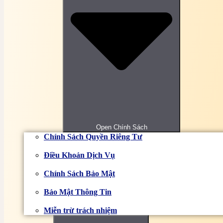
Bài tập, đề thi trắc nghiệm Mô học đại cương Online
Bài tập, đề thi trắc nghiệm Môi trường và con người
Bài tập, đề thi trắc nghiệm Nghiệp vụ ngân hàng Onl
Bài tập, đề thi trắc nghiệm Nghiệp vụ ngoại thương 
Bài tập, đề thi trắc nghiệm Nguyên lý hệ điều hành O
Bài tập, đề thi trắc nghiệm Nguyên lý kế toán Online
Bài tập, đề thi trắc nghiệm Nhi khoa Online
Bài tập, đề thi trắc nghiệm Nội khoa cơ sở Online
Bài tập, đề thi trắc nghiệm Nội ngoại cơ sở Online
Bài tập, đề thi trắc nghiệm Phân tích báo cáo tài chí
Bài tập, đề thi trắc nghiệm Phân tích kinh doanh Onl
Bài tập, đề thi trắc nghiệm Pháp luật kinh tế Online
Bài tập, đề thi trắc nghiệm Pháp luật trong xây dựng
Bài tập, đề thi trắc nghiệm Pháp luật đại cương Onli
Open Chính Sách
Bài tập, đề thi trắc nghiệm Quan hệ công chúng (PR)
Chính Sách Quyền Riêng Tư
Bài tập, đề thi trắc nghiệm Quản lý bán hàng Online
Bài tập, đề thi trắc Nghiệm Quản lý dự án đầu tư
Điều Khoản Dịch Vụ
Bài tập, đề thi trắc nghiệm Quản lý thuế Online
Bài tập, đề thi trắc nghiệm Quản trị chất lượng Onli
Chính Sách Bảo Mật
Bài tập, đề thi trắc nghiệm Quản trị chiến lược Onlin
Bài tập, đề thi trắc nghiệm Quản trị cơ sở dữ liệu
Bảo Mật Thông Tin
Bài tập, đề thi trắc nghiệm Quản trị dịch vụ Online
Bài tập, đề thi trắc nghiệm Quản trị dự án Online
Miễn trừ trách nhiệm
Bài tập, đề thi trắc nghiệm Quản trị học Online
Bài tập, đề thi trắc nghiệm Quản trị kinh doanh quốc