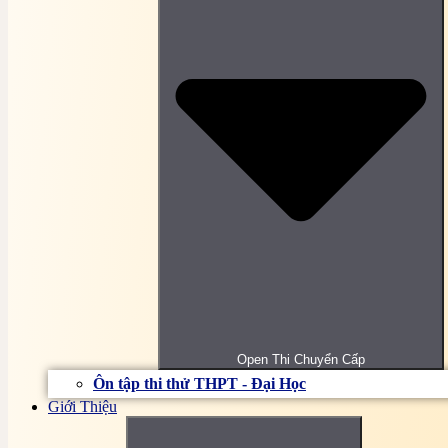
Bài tập, đề thi trắc nghiệm Kinh tế chính trị Online
Bài tập, đề thi trắc nghiệm Kinh tế học đại cương On
Bài tập, đề thi trắc nghiệm Kinh tế lượng Online
Bài tập, đề thi trắc nghiệm Kinh tế môi trường Onlin
Bài tập, đề thi trắc nghiệm Kinh tế phát triển Online
Bài tập, đề thi trắc nghiệm Kinh tế quốc tế Online
Bài tập, đề thi trắc nghiệm Kinh tế vi mô Online
Bài tập, đề thi trắc nghiệm Kinh tế vĩ mô Online
Bài tập, đề thi trắc nghiệm Kỹ năng lãnh đạo Online
Bài tập, đề thi trắc nghiệm Ký sinh trùng Online
Bài tập, đề thi trắc nghiệm Kỹ thuật an toàn lao độn
Bài tập, đề thi trắc nghiệm Kỹ thuật cảm biến Online
Bài tập, đề thi trắc nghiệm Kỹ thuật lạnh Online
Bài tập, đề thi trắc nghiệm Kỹ thuật mạch điện tử On
Bài tập, đề thi trắc nghiệm Kỹ thuật môi trường Onl
Bài tập, đề thi trắc nghiệm Kỹ thuật nhiệt Online
Bài tập, đề thi trắc nghiệm Kỹ thuật thực phẩm Onli
Bài tập, đề thi trắc nghiệm Kỹ thuật điện Online
Bài tập, đề thi trắc nghiệm Lập trình Java Online
Bài tập, đề thi trắc nghiệm Lịch sử kinh tế quốc dân
Open Thi Chuyển Cấp
Bài tập, đề thi trắc nghiệm Lịch sử văn minh thế giới
Ôn tập thi thử THPT - Đại Học
Bài tập, đề thi trắc nghiệm Lịch sử Đảng Online Có 
Bài tập, đề thi trắc nghiệm Linh kiện điện tử Online
Giới Thiệu
Bài tập, đề thi trắc nghiệm Logic học Online
Bài tập, đề thi trắc nghiệm Luật an sinh xã hội Onlin