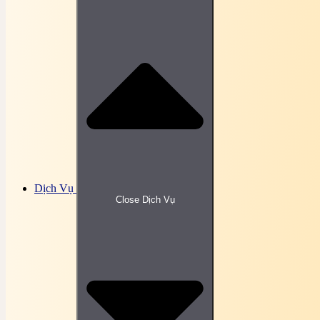
Bài tập, đề thi trắc nghiệm Quản trị logistics Online
Bài tập, đề thi trắc nghiệm Quản trị mạng Online
Bài tập, đề thi trắc nghiệm Quản trị marketing Onlin
Bài tập, đề thi trắc nghiệm Quản trị nguồn nhân lực
Bài tập, đề thi trắc nghiệm Quản trị sản xuất Online
Bài tập, đề thi trắc nghiệm Quản trị tài chính Online
Bài tập, đề thi trắc nghiệm Quản trị thương mại Onl
Bài tập, đề thi trắc nghiệm Quản trị văn phòng Onli
Bài tập, đề thi trắc nghiệm Quản trị xuất nhập khẩu
Bài tập, đề thi trắc nghiệm Răng – Hàm – Mặt Onlin
Bài tập, đề thi trắc nghiệm Sinh học đại cương Onlin
Bài tập, đề thi trắc nghiệm Sinh lý học Online
Bài tập, đề thi trắc nghiệm SPSS Online
Bài tập, đề thi trắc nghiệm Tai – Mũi – Họng Online
Dịch Vụ
Bài tập, đề thi trắc nghiệm Tài chính công Online
Close Dịch Vụ
Bài tập, đề thi trắc nghiệm Tài chính doanh nghiệp 
Bài tập, đề thi trắc nghiệm Tài chính ngân hàng Onl
Bài tập, đề thi trắc Nghiệm Tài chính quốc tế Online
Bài tập, đề thi trắc nghiệm Tài chính tiền tệ Online
Bài tập, đề thi trắc nghiệm Tâm lý học Online
Bài tập, đề thi trắc nghiệm Tâm lý y đức Online
Bài tập, đề thi trắc nghiệm Thanh toán quốc tế Onlin
Bài tập, đề thi trắc nghiệm Thị trường tài chính Onli
Bài tập, đề thi trắc nghiệm Thiên văn học Online
Bài tập, đề thi trắc nghiệm Thiết kế cầu đường hầm 