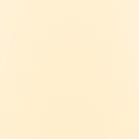
ne
nline
line
ine
nh
ne
nline
Online
line
ghiệp
e
e