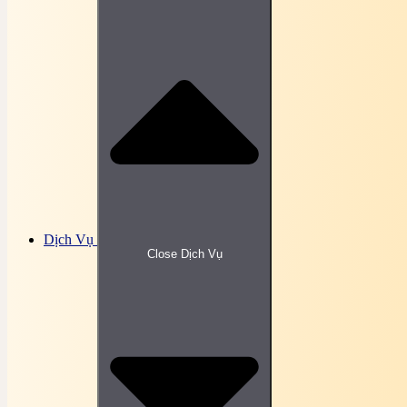
Bài tập, đề thi trắc nghiệm Quản trị logistics Online
Bài tập, đề thi trắc nghiệm Quản trị mạng Online
Bài tập, đề thi trắc nghiệm Quản trị marketing Onlin
Bài tập, đề thi trắc nghiệm Quản trị nguồn nhân lực
Bài tập, đề thi trắc nghiệm Quản trị sản xuất Online
Bài tập, đề thi trắc nghiệm Quản trị tài chính Online
Bài tập, đề thi trắc nghiệm Quản trị thương mại Onl
Bài tập, đề thi trắc nghiệm Quản trị văn phòng Onli
Bài tập, đề thi trắc nghiệm Quản trị xuất nhập khẩu
Bài tập, đề thi trắc nghiệm Răng – Hàm – Mặt Onlin
Bài tập, đề thi trắc nghiệm Sinh học đại cương Onlin
Bài tập, đề thi trắc nghiệm Sinh lý học Online
Bài tập, đề thi trắc nghiệm SPSS Online
Bài tập, đề thi trắc nghiệm Tai – Mũi – Họng Online
Dịch Vụ
Bài tập, đề thi trắc nghiệm Tài chính công Online
Close Dịch Vụ
Bài tập, đề thi trắc nghiệm Tài chính doanh nghiệp 
Bài tập, đề thi trắc nghiệm Tài chính ngân hàng Onl
Bài tập, đề thi trắc Nghiệm Tài chính quốc tế Online
Bài tập, đề thi trắc nghiệm Tài chính tiền tệ Online
Bài tập, đề thi trắc nghiệm Tâm lý học Online
Bài tập, đề thi trắc nghiệm Tâm lý y đức Online
Bài tập, đề thi trắc nghiệm Thanh toán quốc tế Onlin
Bài tập, đề thi trắc nghiệm Thị trường tài chính Onli
Bài tập, đề thi trắc nghiệm Thiên văn học Online
Bài tập, đề thi trắc nghiệm Thiết kế cầu đường hầm 