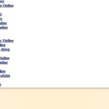
học
ẩm Online
ất
ne
line
nline
ọc Online
line
y dựng
Online
nline
line
c phẩm
e