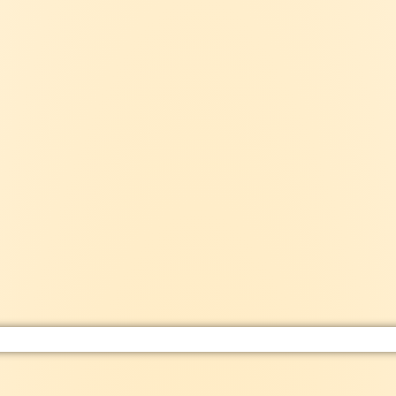
line
e
g
line
ine
ne
đáp án
e