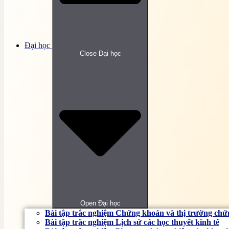
Đại học
Close Đại học
Open Đại học
Bài tập trắc nghiệm Chứng khoán và thị trường ch
Bài tập trắc nghiệm Lịch sử các học thuyết kinh tế