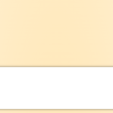
 Online
ine
Online
nline
nh
ine
ne có đáp án
ne
e
 tế