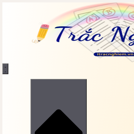
Chuyển
đến
nội
dung