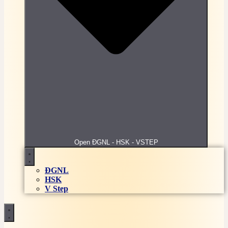
Bài tập trắc nghiệm Chứng khoán và thị trường
chứng khoán
Bài tập trắc nghiệm Lịch sử các học thuyết kinh tế
Open ĐGNL - HSK - VSTEP
Bài tập trắc nghiệm Phương pháp nghiên cứu khoa
học
Bài tập, đề thi trắc nghiệm An toàn vệ sinh thực
ĐGNL
phẩm Online
HSK
Bài tập, đề thi trắc nghiệm An toàn điện Online
V Step
Bài tập, đề thi trắc nghiệm Báo cáo tài chính hợp
nhất
Bài tập, đề thi trắc nghiệm Bảo hiểm đại cương
Online
Bài tập, đề thi trắc nghiệm Bảo mật an ninh mạng