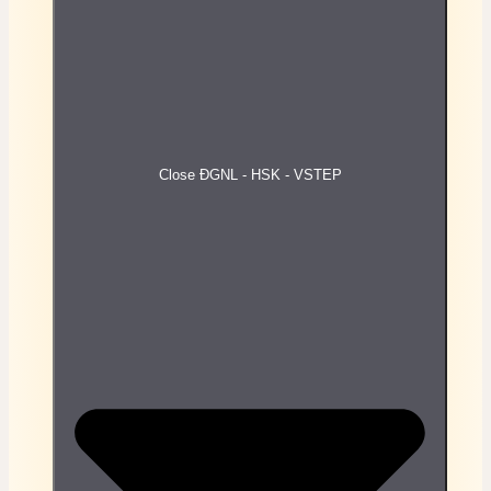
Close ĐGNL - HSK - VSTEP