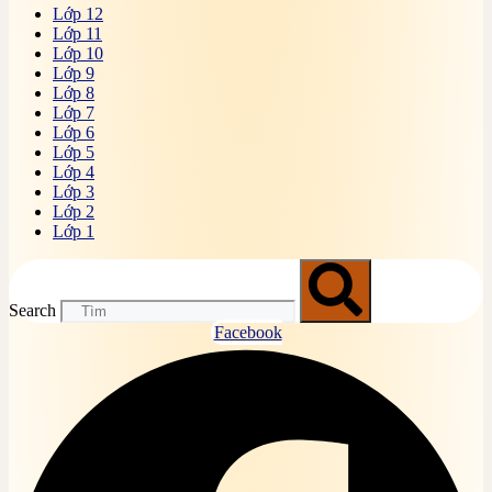
Lớp 12
Online
Lớp 11
Bài tập, đề thi trắc nghiệm Bệnh học truyền nhiễm
Lớp 10
Online
Lớp 9
Bài tập, đề thi trắc nghiệm Bệnh lý học Online
Lớp 8
Bài tập, đề thi trắc nghiệm Chi tiết máy Online
Lớp 7
Bài tập, đề thi trắc nghiệm Chủ nghĩa xã hội khoa
Lớp 6
học Online
Lớp 5
Bài tập, đề thi trắc nghiệm Chuẩn đoán hình ảnh
Lớp 4
Online
Lớp 3
Bài tập, đề thi trắc nghiệm Chứng chỉ hành nghề
Lớp 2
xây dựng
Lớp 1
Bài tập, đề thi trắc nghiệm Cơ học đất Online
Bài tập, đề thi trắc nghiệm Cơ sở văn hóa Việt Nam
Online
Bài tập, đề thi trắc nghiệm Công nghệ chế tạo máy
Search
Online
Facebook
Bài tập, đề thi trắc nghiệm Công nghệ hàn Online
Bài tập, đề thi trắc nghiệm Công nghệ phần mềm
Online
Bài tập, đề thi trắc nghiệm Công nghệ sản xuất
dược phẩm
Bài tập, đề thi trắc nghiệm Da liễu Online
Bài tập, đề thi trắc nghiệm Dẫn luận ngôn ngữ
Online
Bài tập, đề thi trắc nghiệm Dân số học Online