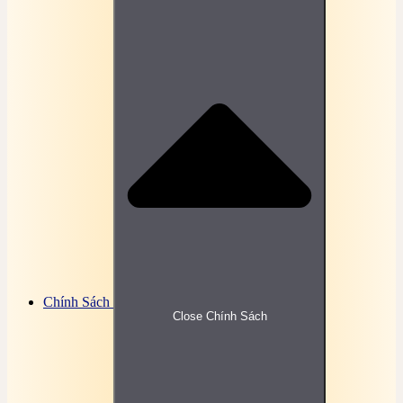
Online
Bài tập, đề thi trắc nghiệm Kiến trúc máy tính
Online
Bài tập, đề thi trắc nghiệm Kinh tế chính trị Online
Bài tập, đề thi trắc nghiệm Kinh tế học đại cương
Online
Bài tập, đề thi trắc nghiệm Kinh tế lượng Online
Bài tập, đề thi trắc nghiệm Kinh tế môi trường
Online
Bài tập, đề thi trắc nghiệm Kinh tế phát triển
Online
Bài tập, đề thi trắc nghiệm Kinh tế quốc tế Online
Bài tập, đề thi trắc nghiệm Kinh tế vi mô Online
Bài tập, đề thi trắc nghiệm Kinh tế vĩ mô Online
Bài tập, đề thi trắc nghiệm Kỹ năng lãnh đạo
Online
Bài tập, đề thi trắc nghiệm Ký sinh trùng Online
Bài tập, đề thi trắc nghiệm Kỹ thuật an toàn lao
động
Chính Sách
Bài tập, đề thi trắc nghiệm Kỹ thuật cảm biến
Close Chính Sách
Online
Bài tập, đề thi trắc nghiệm Kỹ thuật lạnh Online
Bài tập, đề thi trắc nghiệm Kỹ thuật mạch điện tử
Online
Bài tập, đề thi trắc nghiệm Kỹ thuật môi trường