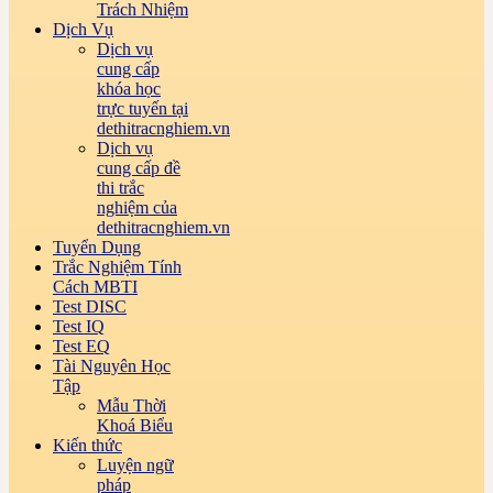
Trách Nhiệm
Dịch Vụ
Dịch vụ
cung cấp
khóa học
trực tuyến tại
dethitracnghiem.vn
Dịch vụ
cung cấp đề
thi trắc
nghiệm của
dethitracnghiem.vn
Tuyển Dụng
Trắc Nghiệm Tính
Cách MBTI
Test DISC
Test IQ
Test EQ
Tài Nguyên Học
Tập
Mẫu Thời
Khoá Biểu
Kiến thức
Luyện ngữ
pháp