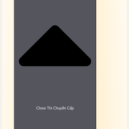
Bài tập, đề thi trắc nghiệm Công nghệ chế tạo máy
Online
Bài tập, đề thi trắc nghiệm Công nghệ hàn Online
Bài tập, đề thi trắc nghiệm Công nghệ phần mềm
Online
Bài tập, đề thi trắc nghiệm Công nghệ sản xuất
dược phẩm
Bài tập, đề thi trắc nghiệm Da liễu Online
Bài tập, đề thi trắc nghiệm Dẫn luận ngôn ngữ
Online
Bài tập, đề thi trắc nghiệm Dân số học Online
Bài tập, đề thi trắc nghiệm Dịch tễ học Online
Bài tập, đề thi trắc nghiệm Dinh dưỡng học Online
Bài tập, đề thi trắc nghiệm Dược lý Online
Bài tập, đề thi trắc nghiệm Gây mê hồi sức Online
Bài tập, đề thi trắc nghiệm Giải phẫu bệnh Online
Bài tập, đề thi trắc nghiệm Giải phẫu đại cương
Online
Bài tập, đề thi trắc nghiệm Giáo dục học đại cương
Online
Bài tập, đề thi trắc nghiệm Giáo dục nghề nghiệp
Close Thi Chuyển Cấp
Online
Bài tập, đề thi trắc nghiệm Giáo dục quốc phòng
Online
Bài tập, đề thi trắc nghiệm Giao tiếp trong kinh