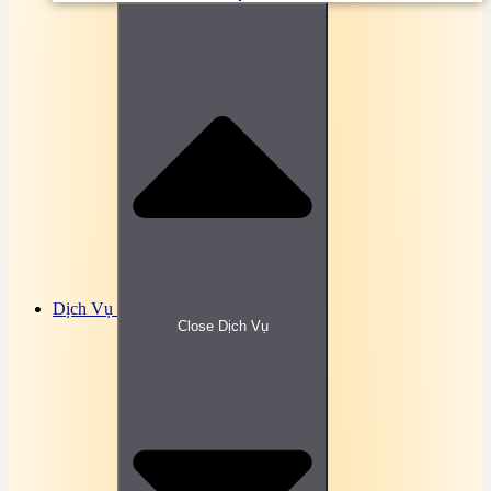
Bài tập, đề thi trắc nghiệm Luật hình sự Online
Bài tập, đề thi trắc Nghiệm Luật hôn nhân và gia
đình
Bài tập, đề thi trắc nghiệm Luật kinh doanh Online
Bài tập, đề thi trắc nghiệm Luật kinh tế Online
Bài tập, đề thi trắc nghiệm Luật lao động Online
Bài tập, đề thi trắc nghiệm Luật môi trường Online
Bài tập, đề thi trắc nghiệm Luật ngân hàng Online
Bài tập, đề thi trắc nghiệm Luật so sánh Online
Bài tập, đề thi trắc nghiệm Luật tài chính Online
Bài tập, đề thi trắc nghiệm Luật tố tụng dân sự
Online
Bài tập, đề thi trắc nghiệm Luật đất đai Online
Bài tập, đề thi trắc nghiệm Luật đầu tư Online
Bài tập, đề thi trắc nghiệm Lý thuyết điều khiển tự
Dịch Vụ
động
Close Dịch Vụ
Bài tập, đề thi trắc nghiệm Mạng không dây Online
Bài tập, đề thi trắc nghiệm Mạng máy tính Online
Bài tập, đề thi trắc nghiệm Marketing căn bản
Online
Bài tập, đề thi trắc nghiệm Miễn dịch học Online
Bài tập, đề thi trắc nghiệm Mô học đại cương
Online
Bài tập, đề thi trắc nghiệm Môi trường và con
người Online