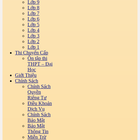
Lớp 9
Lớp 8
Lớp 7
Lớp 6
Lớp 5
Lớp 4
Lớp 3
Lớp 2
Lớp 1
Thi Chuyển Cấp
Ôn tập thi
THPT – Đại
Học
Giới Thiệu
Chính Sách
Chính Sách
Quyền
Riêng Tư
Điều Khoản
Dịch Vụ
Chính Sách
Bảo Mật
Bảo Mật
Thông Tin
Miễn Trừ