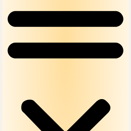
Bài tập, đề thi trắc nghiệm Nội ngoại cơ sở Online
Bài tập, đề thi trắc nghiệm Phân tích báo cáo tài
chính
Bài tập, đề thi trắc nghiệm Phân tích kinh doanh
Online
Bài tập, đề thi trắc nghiệm Pháp luật kinh tế Online
Bài tập, đề thi trắc nghiệm Pháp luật trong xây
dựng
Bài tập, đề thi trắc nghiệm Pháp luật đại cương
Online có đáp án
Bài tập, đề thi trắc nghiệm Quan hệ công chúng
(PR)
Bài tập, đề thi trắc nghiệm Quản lý bán hàng
Online
Bài tập, đề thi trắc Nghiệm Quản lý dự án đầu tư
Bài tập, đề thi trắc nghiệm Quản lý thuế Online
Bài tập, đề thi trắc nghiệm Quản trị chất lượng
Online
Bài tập, đề thi trắc nghiệm Quản trị chiến lược
Online
Bài tập, đề thi trắc nghiệm Quản trị cơ sở dữ liệu
Bài tập, đề thi trắc nghiệm Quản trị dịch vụ Online
Bài tập, đề thi trắc nghiệm Quản trị dự án Online
Bài tập, đề thi trắc nghiệm Quản trị học Online
Bài tập, đề thi trắc nghiệm Quản trị kinh doanh