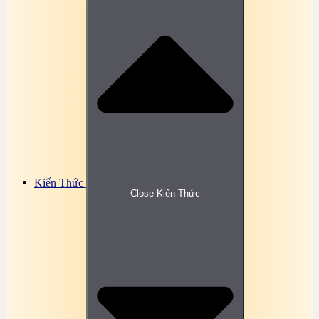
Bài tập, đề thi trắc Nghiệm Quản lý dự án đầu tư
Bài tập, đề thi trắc nghiệm Quản lý thuế Online
Bài tập, đề thi trắc nghiệm Quản trị chất lượng
Online
Bài tập, đề thi trắc nghiệm Quản trị chiến lược
Online
Bài tập, đề thi trắc nghiệm Quản trị cơ sở dữ liệu
Bài tập, đề thi trắc nghiệm Quản trị dịch vụ Online
Bài tập, đề thi trắc nghiệm Quản trị dự án Online
Bài tập, đề thi trắc nghiệm Quản trị học Online
Bài tập, đề thi trắc nghiệm Quản trị kinh doanh
quốc tế
Bài tập, đề thi trắc nghiệm Quản trị logistics Online
Bài tập, đề thi trắc nghiệm Quản trị mạng Online
Bài tập, đề thi trắc nghiệm Quản trị marketing
Kiến Thức
Online
Close Kiến Thức
Bài tập, đề thi trắc nghiệm Quản trị nguồn nhân
lực
Bài tập, đề thi trắc nghiệm Quản trị sản xuất Online
Bài tập, đề thi trắc nghiệm Quản trị tài chính
Online
Bài tập, đề thi trắc nghiệm Quản trị thương mại
Online
Bài tập, đề thi trắc nghiệm Quản trị văn phòng
Online