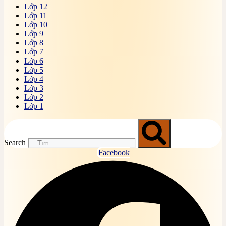
Lớp 12
Online
Lớp 11
Bài tập, đề thi trắc nghiệm Bệnh học truyền nhiễm
Lớp 10
Online
Lớp 9
Bài tập, đề thi trắc nghiệm Bệnh lý học Online
Lớp 8
Bài tập, đề thi trắc nghiệm Chi tiết máy Online
Lớp 7
Bài tập, đề thi trắc nghiệm Chủ nghĩa xã hội khoa
Lớp 6
học Online
Lớp 5
Bài tập, đề thi trắc nghiệm Chuẩn đoán hình ảnh
Lớp 4
Online
Lớp 3
Bài tập, đề thi trắc nghiệm Chứng chỉ hành nghề
Lớp 2
xây dựng
Lớp 1
Bài tập, đề thi trắc nghiệm Cơ học đất Online
Bài tập, đề thi trắc nghiệm Cơ sở văn hóa Việt Nam
Online
Bài tập, đề thi trắc nghiệm Công nghệ chế tạo máy
Search
Online
Facebook
Bài tập, đề thi trắc nghiệm Công nghệ hàn Online
Bài tập, đề thi trắc nghiệm Công nghệ phần mềm
Online
Bài tập, đề thi trắc nghiệm Công nghệ sản xuất
dược phẩm
Bài tập, đề thi trắc nghiệm Da liễu Online
Bài tập, đề thi trắc nghiệm Dẫn luận ngôn ngữ
Online
Bài tập, đề thi trắc nghiệm Dân số học Online