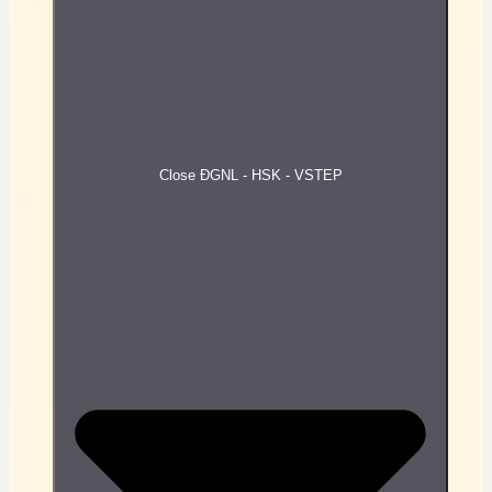
Close ĐGNL - HSK - VSTEP