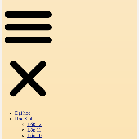
Đại học
Học Sinh
Lớp 12
Lớp 11
Lớp 10