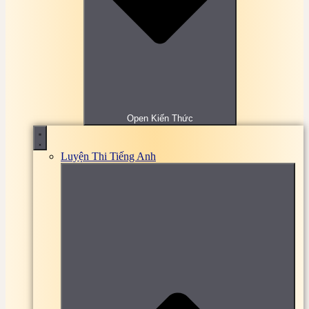
Bài tập, đề thi trắc nghiệm Quản trị xuất nhập
khẩu Online
Bài tập, đề thi trắc nghiệm Răng – Hàm – Mặt
Online
Bài tập, đề thi trắc nghiệm Sinh học đại cương
Online
Bài tập, đề thi trắc nghiệm Sinh lý học Online
Bài tập, đề thi trắc nghiệm SPSS Online
Bài tập, đề thi trắc nghiệm Tai – Mũi – Họng Online
Bài tập, đề thi trắc nghiệm Tài chính công Online
Open Kiến Thức
Bài tập, đề thi trắc nghiệm Tài chính doanh nghiệp
Online
Bài tập, đề thi trắc nghiệm Tài chính ngân hàng
Luyện Thi Tiếng Anh
Online
Bài tập, đề thi trắc Nghiệm Tài chính quốc tế
Online
Bài tập, đề thi trắc nghiệm Tài chính tiền tệ Online
Bài tập, đề thi trắc nghiệm Tâm lý học Online
Bài tập, đề thi trắc nghiệm Tâm lý y đức Online
Bài tập, đề thi trắc nghiệm Thanh toán quốc tế
Online
Bài tập, đề thi trắc nghiệm Thị trường tài chính
Online
Bài tập, đề thi trắc nghiệm Thiên văn học Online
Bài tập, đề thi trắc nghiệm Thiết kế cầu đường hầm