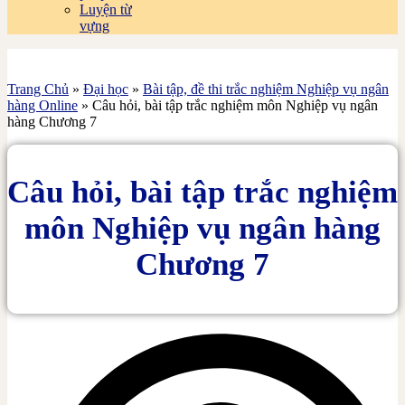
Luyện từ
vựng
Trang Chủ
»
Đại học
»
Bài tập, đề thi trắc nghiệm Nghiệp vụ ngân
hàng Online
»
Câu hỏi, bài tập trắc nghiệm môn Nghiệp vụ ngân
hàng Chương 7
Câu hỏi, bài tập trắc nghiệm
môn Nghiệp vụ ngân hàng
Chương 7