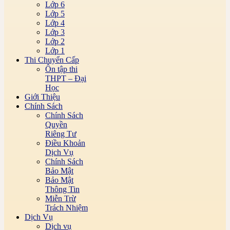
Lớp 6
Bài tập, đề thi trắc nghiệm Vi sinh đại cương Online
Lớp 5
Bài tập, đề thi trắc nghiệm Vi xử lý Online
Lớp 4
Bài tập, đề thi trắc nghiệm Xác suất thống kê
Lớp 3
Online
Lớp 2
Bài tập, đề thi trắc nghiệm Y học cổ truyền Online
Lớp 1
Bài tập, đề thi trắc nghiệm Y sinh học di truyền
Thi Chuyển Cấp
Online
Ôn tập thi
Bài tập, đề thi trắc nghiệm Đại cương y học lao
THPT – Đại
động Online
Học
Bài tập, đề thi trắc nghiệm Đại số tuyến tính Online
Giới Thiệu
Bài tập, đề thi trắc nghiệm Đấu thầu Online
Chính Sách
Bài tập, đề thi trắc nghiệm Địa lý du lịch Việt Nam
Chính Sách
Online
Quyền
Bài tập, đề thi trắc nghiệm Địa lý kinh tế Online
Riêng Tư
Bài tập, đề thi trắc nghiệm Điều dưỡng cơ bản
Điều Khoản
Bài tập, đề thi trắc nghiệm Định giá tài sản Online
Dịch Vụ
Bài tập, đề thi trắc nghiệm Đo lường điện và thiết bị
Chính Sách
đo Online
Bảo Mật
Quản trị nhân lực
Bảo Mật
Trắc nghiệm Kiến trúc máy tính
Thông Tin
Trắc nghiệm Kỹ thuật vi xử lý
Miễn Trừ
Trắc nghiệm Luật kinh doanh
Trách Nhiệm
Trắc nghiệm Luật kinh tế
Dịch Vụ
Trắc Nghiệm Nhập môn Internet và E-learning
Dịch vụ