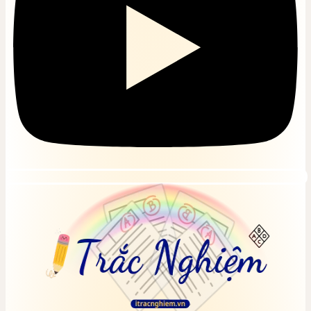
Online
Bài tập, đề thi trắc nghiệm Kinh tế quốc tế Online
Bài tập, đề thi trắc nghiệm Kinh tế vi mô Online
Bài tập, đề thi trắc nghiệm Kinh tế vĩ mô Online
Bài tập, đề thi trắc nghiệm Kỹ năng lãnh đạo
Online
Bài tập, đề thi trắc nghiệm Ký sinh trùng Online
Bài tập, đề thi trắc nghiệm Kỹ thuật an toàn lao
động
Bài tập, đề thi trắc nghiệm Kỹ thuật cảm biến
Online
Bài tập, đề thi trắc nghiệm Kỹ thuật lạnh Online
Bài tập, đề thi trắc nghiệm Kỹ thuật mạch điện tử
Online
Bài tập, đề thi trắc nghiệm Kỹ thuật môi trường
Online
Bài tập, đề thi trắc nghiệm Kỹ thuật nhiệt Online
Bài tập, đề thi trắc nghiệm Kỹ thuật thực phẩm
Online
Bài tập, đề thi trắc nghiệm Kỹ thuật điện Online
Bài tập, đề thi trắc nghiệm Lập trình Java Online
Bài tập, đề thi trắc nghiệm Lịch sử kinh tế quốc
dân
Bài tập, đề thi trắc nghiệm Lịch sử văn minh thế
giới