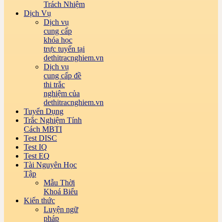
Trách Nhiệm
Dịch Vụ
Dịch vụ
cung cấp
khóa học
trực tuyến tại
dethitracnghiem.vn
Dịch vụ
cung cấp đề
thi trắc
nghiệm của
dethitracnghiem.vn
Tuyển Dụng
Trắc Nghiệm Tính
Cách MBTI
Test DISC
Test IQ
Test EQ
Tài Nguyên Học
Tập
Mẫu Thời
Khoá Biểu
Kiến thức
Luyện ngữ
pháp