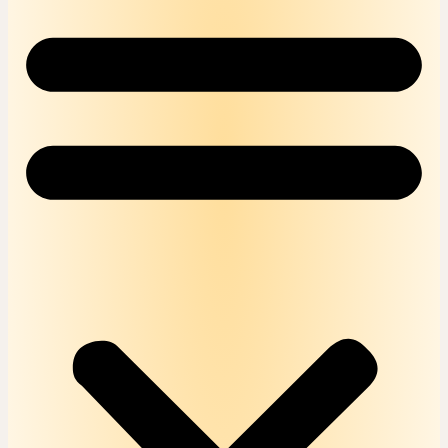
Bài tập, đề thi trắc nghiệm Nội ngoại cơ sở Online
Bài tập, đề thi trắc nghiệm Phân tích báo cáo tài
chính
Bài tập, đề thi trắc nghiệm Phân tích kinh doanh
Online
Bài tập, đề thi trắc nghiệm Pháp luật kinh tế Online
Bài tập, đề thi trắc nghiệm Pháp luật trong xây
dựng
Bài tập, đề thi trắc nghiệm Pháp luật đại cương
Online có đáp án
Bài tập, đề thi trắc nghiệm Quan hệ công chúng
(PR)
Bài tập, đề thi trắc nghiệm Quản lý bán hàng
Online
Bài tập, đề thi trắc Nghiệm Quản lý dự án đầu tư
Bài tập, đề thi trắc nghiệm Quản lý thuế Online
Bài tập, đề thi trắc nghiệm Quản trị chất lượng
Online
Bài tập, đề thi trắc nghiệm Quản trị chiến lược
Online
Bài tập, đề thi trắc nghiệm Quản trị cơ sở dữ liệu
Bài tập, đề thi trắc nghiệm Quản trị dịch vụ Online
Bài tập, đề thi trắc nghiệm Quản trị dự án Online
Bài tập, đề thi trắc nghiệm Quản trị học Online
Bài tập, đề thi trắc nghiệm Quản trị kinh doanh