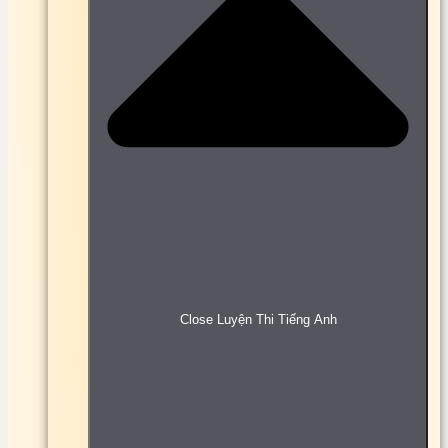
giao thông
Bài tập, đề thi trắc nghiệm Thủ tục hải quan Online
Bài tập, đề thi trắc nghiệm Thương mại quốc tế
Online
Bài tập, đề thi trắc nghiệm Thương mại điện tử
Online
Bài tập, đề thi trắc nghiệm Thủy khí Online
Bài tập, đề thi trắc nghiệm Tín dụng ngân hàng
Online
Bài tập, đề thi trắc nghiệm Tin học nghề phổ thông
Online
Bài tập, đề thi trắc nghiệm Tin học đại cương
Online
Bài tập, đề thi trắc nghiệm Tổ chức và quản lý y tế
Online
Bài tập, đề thi trắc nghiệm Toán cao cấp A1 Online
Bài tập, đề thi trắc nghiệm Toán cao cấp A2 Online
Bài tập, đề thi trắc nghiệm Toán cao cấp C1 Online
Close Luyện Thi Tiếng Anh
Bài tập, đề thi trắc nghiệm Toán cao cấp C2 Online
Bài tập, đề thi trắc nghiệm Toán kinh tế Online
Bài tập, đề thi trắc nghiệm Toán rời rạc Online
Bài tập, đề thi trắc nghiệm Toán tài chính Online
Bài tập, đề thi trắc nghiệm Tổng quát viễn thông
Online
Bài tập, đề thi trắc nghiệm Triết học Mác Lênin