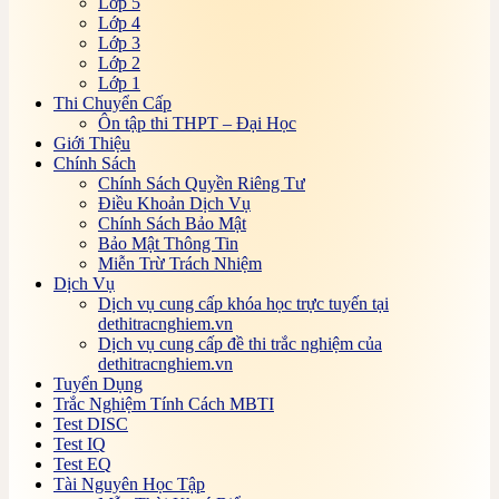
Lớp 5
Online
Lớp 4
Bài tập, đề thi trắc nghiệm Tài chính ngân hàng
Lớp 3
Online
Lớp 2
Bài tập, đề thi trắc Nghiệm Tài chính quốc tế
Lớp 1
Online
Thi Chuyển Cấp
Bài tập, đề thi trắc nghiệm Tài chính tiền tệ Online
Ôn tập thi THPT – Đại Học
Bài tập, đề thi trắc nghiệm Tâm lý học Online
Giới Thiệu
Bài tập, đề thi trắc nghiệm Tâm lý y đức Online
Chính Sách
Bài tập, đề thi trắc nghiệm Thanh toán quốc tế
Chính Sách Quyền Riêng Tư
Online
Điều Khoản Dịch Vụ
Bài tập, đề thi trắc nghiệm Thị trường tài chính
Chính Sách Bảo Mật
Online
Bảo Mật Thông Tin
Bài tập, đề thi trắc nghiệm Thiên văn học Online
Miễn Trừ Trách Nhiệm
Bài tập, đề thi trắc nghiệm Thiết kế cầu đường hầm
Dịch Vụ
giao thông
Dịch vụ cung cấp khóa học trực tuyến tại
Bài tập, đề thi trắc nghiệm Thủ tục hải quan Online
dethitracnghiem.vn
Bài tập, đề thi trắc nghiệm Thương mại quốc tế
Dịch vụ cung cấp đề thi trắc nghiệm của
Online
dethitracnghiem.vn
Bài tập, đề thi trắc nghiệm Thương mại điện tử
Tuyển Dụng
Online
Trắc Nghiệm Tính Cách MBTI
Bài tập, đề thi trắc nghiệm Thủy khí Online
Test DISC
Bài tập, đề thi trắc nghiệm Tín dụng ngân hàng
Test IQ
Online
Test EQ
Bài tập, đề thi trắc nghiệm Tin học nghề phổ thông
Tài Nguyên Học Tập
Online