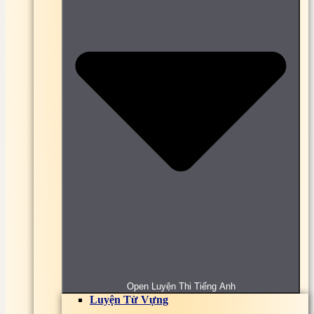
Online
Bài tập, đề thi trắc nghiệm Truyền số liệu Online
1000 + Bài tập, đề thi trắc nghiệm Tư tưởng Hồ Chí
Minh Online Có Đáp Án
Bài tập, đề thi Trắc Nghiệm Vật liệu cơ khí Online
Bài tập, đề thi trắc nghiệm Vật liệu kỹ thuật Online
Bài tập, đề thi trắc nghiệm Vật liệu điện Online
Bài tập, đề thi trắc nghiệm Vật lý đại cương Online
Bài tập, đề thi trắc nghiệm Vi sinh thực phẩm
Online
Bài tập, đề thi trắc nghiệm Vi sinh vật Online
Bài tập, đề thi trắc nghiệm Vi sinh đại cương Online
Bài tập, đề thi trắc nghiệm Vi xử lý Online
Bài tập, đề thi trắc nghiệm Xác suất thống kê
Online
Bài tập, đề thi trắc nghiệm Y học cổ truyền Online
Bài tập, đề thi trắc nghiệm Y sinh học di truyền
Online
Bài tập, đề thi trắc nghiệm Đại cương y học lao
động Online
Bài tập, đề thi trắc nghiệm Đại số tuyến tính Online
Bài tập, đề thi trắc nghiệm Đấu thầu Online
Bài tập, đề thi trắc nghiệm Địa lý du lịch Việt Nam
Open Luyện Thi Tiếng Anh
Online
Luyện Từ Vựng
Bài tập, đề thi trắc nghiệm Địa lý kinh tế Online