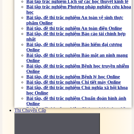
Bài tập trắc nghiệm Lịch sử các học thuyết kinh tế
Bài tập trắc nghiệm Phương pháp nghiên cứu khoa
học
Bài tập, đề thi trắc nghiệm An toàn vệ sinh thực
phẩm Online
Bài tập, đề thi trắc nghiệm An toàn điện Online
Bài tập, đề thi trắc nghiệm Báo cáo tài chính hợp
nhất
Bài tập, đề thi trắc nghiệm Bảo hiểm đại cương
Online
Bài tập, đề thi trắc nghiệm Bảo mật an ninh mạng
Online
Bài tập, đề thi trắc nghiệm Bệnh học truyền nhiễm
Online
Bài tập, đề thi trắc nghiệm Bệnh lý học Online
Bài tập, đề thi trắc nghiệm Chi tiết máy Online
Bài tập, đề thi trắc nghiệm Chủ nghĩa xã hội khoa
học Online
Bài tập, đề thi trắc nghiệm Chuẩn đoán hình ảnh
Online
Bài tập, đề thi trắc nghiệm Chứng chỉ hành nghề
Thi Chuyển Cấp
xây dựng
Bài tập, đề thi trắc nghiệm Cơ học đất Online
Bài tập, đề thi trắc nghiệm Cơ sở văn hóa Việt Nam
Online