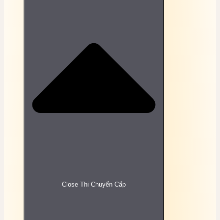
Bài tập, đề thi trắc nghiệm Công nghệ chế tạo máy
Online
Bài tập, đề thi trắc nghiệm Công nghệ hàn Online
Bài tập, đề thi trắc nghiệm Công nghệ phần mềm
Online
Bài tập, đề thi trắc nghiệm Công nghệ sản xuất
dược phẩm
Bài tập, đề thi trắc nghiệm Da liễu Online
Bài tập, đề thi trắc nghiệm Dẫn luận ngôn ngữ
Online
Bài tập, đề thi trắc nghiệm Dân số học Online
Bài tập, đề thi trắc nghiệm Dịch tễ học Online
Bài tập, đề thi trắc nghiệm Dinh dưỡng học Online
Bài tập, đề thi trắc nghiệm Dược lý Online
Bài tập, đề thi trắc nghiệm Gây mê hồi sức Online
Bài tập, đề thi trắc nghiệm Giải phẫu bệnh Online
Bài tập, đề thi trắc nghiệm Giải phẫu đại cương
Online
Bài tập, đề thi trắc nghiệm Giáo dục học đại cương
Online
Bài tập, đề thi trắc nghiệm Giáo dục nghề nghiệp
Close Thi Chuyển Cấp
Online
Bài tập, đề thi trắc nghiệm Giáo dục quốc phòng
Online
Bài tập, đề thi trắc nghiệm Giao tiếp trong kinh