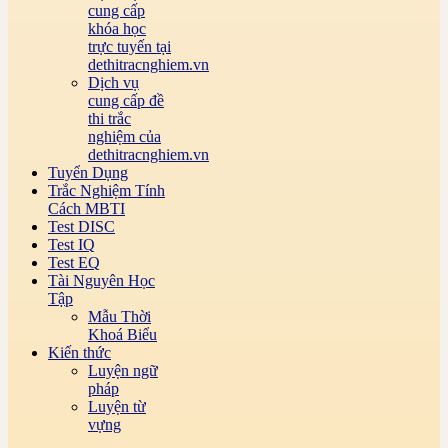
Trắc Nghiệm Quản Trị mạng
cung cấp
Trắc nghiệm Quản trị nhân lực
khóa học
Trắc nghiệm quảng quý nguồn lực
trực tuyến tại
Trắc Nghiệm Tâm lý học lứa tuổi và tâm lý học sư
dethitracnghiem.vn
phạm
Dịch vụ
Trắc nghiệm Tin học nghề phổ thông
cung cấp đề
Trắc Nghiệm Đường lối cách mạng của Đảng Cộng
thi trắc
sản Việt Nam
nghiệm của
dethitracnghiem.vn
Tuyển Dụng
Trắc Nghiệm Tính
Cách MBTI
Test DISC
Test IQ
Test EQ
Tài Nguyên Học
Tập
Mẫu Thời
Khoá Biểu
Kiến thức
Luyện ngữ
pháp
Luyện từ
vựng