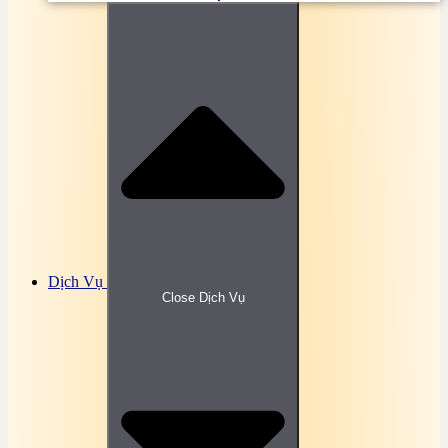
Bài tập, đề thi trắc nghiệm Luật hình sự Online
Bài tập, đề thi trắc Nghiệm Luật hôn nhân và gia
đình
Bài tập, đề thi trắc nghiệm Luật kinh doanh Online
Bài tập, đề thi trắc nghiệm Luật kinh tế Online
Bài tập, đề thi trắc nghiệm Luật lao động Online
Bài tập, đề thi trắc nghiệm Luật môi trường Online
Bài tập, đề thi trắc nghiệm Luật ngân hàng Online
Bài tập, đề thi trắc nghiệm Luật so sánh Online
Bài tập, đề thi trắc nghiệm Luật tài chính Online
Bài tập, đề thi trắc nghiệm Luật tố tụng dân sự
Online
Bài tập, đề thi trắc nghiệm Luật đất đai Online
Bài tập, đề thi trắc nghiệm Luật đầu tư Online
Bài tập, đề thi trắc nghiệm Lý thuyết điều khiển tự
Dịch Vụ
động
Close Dịch Vụ
Bài tập, đề thi trắc nghiệm Mạng không dây Online
Bài tập, đề thi trắc nghiệm Mạng máy tính Online
Bài tập, đề thi trắc nghiệm Marketing căn bản
Online
Bài tập, đề thi trắc nghiệm Miễn dịch học Online
Bài tập, đề thi trắc nghiệm Mô học đại cương
Online
Bài tập, đề thi trắc nghiệm Môi trường và con
người Online