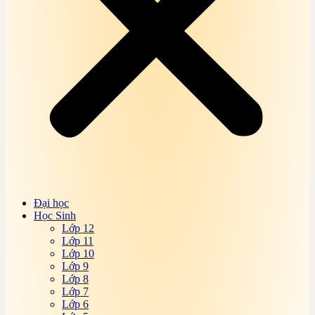
quốc tế
Bài tập, đề thi trắc nghiệm Quản trị logistics Online
Bài tập, đề thi trắc nghiệm Quản trị mạng Online
Bài tập, đề thi trắc nghiệm Quản trị marketing
Online
Bài tập, đề thi trắc nghiệm Quản trị nguồn nhân
lực
Bài tập, đề thi trắc nghiệm Quản trị sản xuất Online
Bài tập, đề thi trắc nghiệm Quản trị tài chính
Online
Bài tập, đề thi trắc nghiệm Quản trị thương mại
Online
Bài tập, đề thi trắc nghiệm Quản trị văn phòng
Online
Bài tập, đề thi trắc nghiệm Quản trị xuất nhập
khẩu Online
Đại học
Bài tập, đề thi trắc nghiệm Răng – Hàm – Mặt
Học Sinh
Online
Lớp 12
Bài tập, đề thi trắc nghiệm Sinh học đại cương
Lớp 11
Online
Lớp 10
Bài tập, đề thi trắc nghiệm Sinh lý học Online
Lớp 9
Bài tập, đề thi trắc nghiệm SPSS Online
Lớp 8
Bài tập, đề thi trắc nghiệm Tai – Mũi – Họng Online
Lớp 7
Bài tập, đề thi trắc nghiệm Tài chính công Online
Lớp 6
Bài tập, đề thi trắc nghiệm Tài chính doanh nghiệp