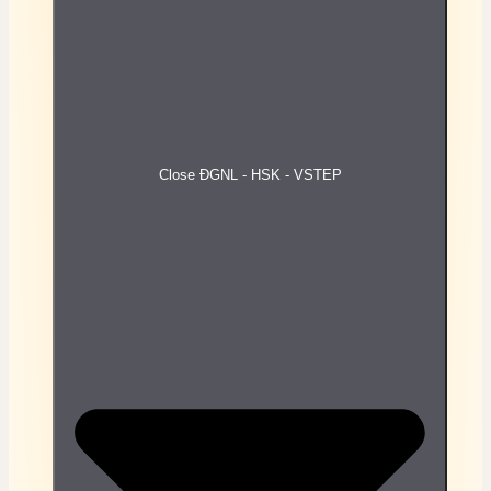
Close ĐGNL - HSK - VSTEP