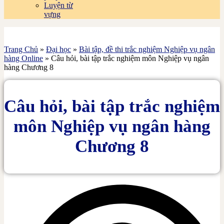
Luyện từ
vựng
Trang Chủ
»
Đại học
»
Bài tập, đề thi trắc nghiệm Nghiệp vụ ngân
hàng Online
»
Câu hỏi, bài tập trắc nghiệm môn Nghiệp vụ ngân
hàng Chương 8
Câu hỏi, bài tập trắc nghiệm
môn Nghiệp vụ ngân hàng
Chương 8