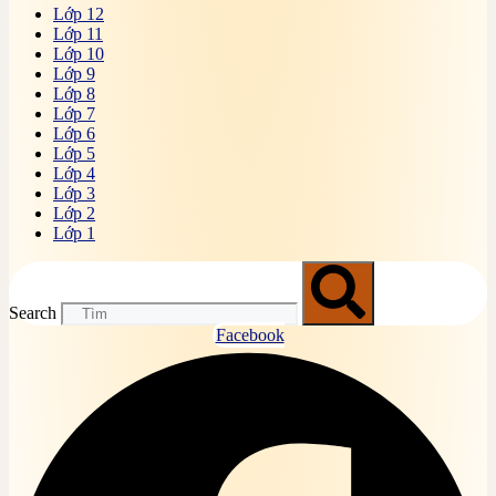
Lớp 12
Online
Lớp 11
Bài tập, đề thi trắc nghiệm Bệnh học truyền nhiễm
Lớp 10
Online
Lớp 9
Bài tập, đề thi trắc nghiệm Bệnh lý học Online
Lớp 8
Bài tập, đề thi trắc nghiệm Chi tiết máy Online
Lớp 7
Bài tập, đề thi trắc nghiệm Chủ nghĩa xã hội khoa
Lớp 6
học Online
Lớp 5
Bài tập, đề thi trắc nghiệm Chuẩn đoán hình ảnh
Lớp 4
Online
Lớp 3
Bài tập, đề thi trắc nghiệm Chứng chỉ hành nghề
Lớp 2
xây dựng
Lớp 1
Bài tập, đề thi trắc nghiệm Cơ học đất Online
Bài tập, đề thi trắc nghiệm Cơ sở văn hóa Việt Nam
Online
Bài tập, đề thi trắc nghiệm Công nghệ chế tạo máy
Search
Online
Facebook
Bài tập, đề thi trắc nghiệm Công nghệ hàn Online
Bài tập, đề thi trắc nghiệm Công nghệ phần mềm
Online
Bài tập, đề thi trắc nghiệm Công nghệ sản xuất
dược phẩm
Bài tập, đề thi trắc nghiệm Da liễu Online
Bài tập, đề thi trắc nghiệm Dẫn luận ngôn ngữ
Online
Bài tập, đề thi trắc nghiệm Dân số học Online