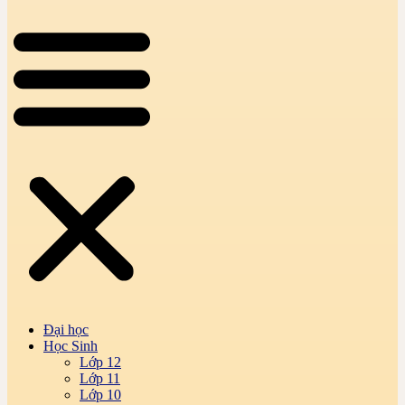
Đại học
Học Sinh
Lớp 12
Lớp 11
Lớp 10