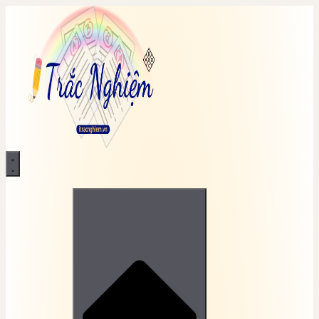
Chuyển
đến
nội
dung