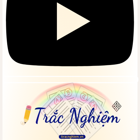
Online
Bài tập, đề thi trắc nghiệm Kinh tế quốc tế Online
Bài tập, đề thi trắc nghiệm Kinh tế vi mô Online
Bài tập, đề thi trắc nghiệm Kinh tế vĩ mô Online
Bài tập, đề thi trắc nghiệm Kỹ năng lãnh đạo
Online
Bài tập, đề thi trắc nghiệm Ký sinh trùng Online
Bài tập, đề thi trắc nghiệm Kỹ thuật an toàn lao
động
Bài tập, đề thi trắc nghiệm Kỹ thuật cảm biến
Online
Bài tập, đề thi trắc nghiệm Kỹ thuật lạnh Online
Bài tập, đề thi trắc nghiệm Kỹ thuật mạch điện tử
Online
Bài tập, đề thi trắc nghiệm Kỹ thuật môi trường
Online
Bài tập, đề thi trắc nghiệm Kỹ thuật nhiệt Online
Bài tập, đề thi trắc nghiệm Kỹ thuật thực phẩm
Online
Bài tập, đề thi trắc nghiệm Kỹ thuật điện Online
Bài tập, đề thi trắc nghiệm Lập trình Java Online
Bài tập, đề thi trắc nghiệm Lịch sử kinh tế quốc
dân
Bài tập, đề thi trắc nghiệm Lịch sử văn minh thế
giới